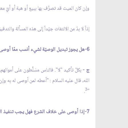
وإن كان الميت قد تصرَّف بها ببيع أو هبة أو أيّ مع
إذاً لا بدّ من الالتفات جيّداً إلى هذه المسألة والتدق
6-هل يجوز تبديل الوصيّة لشيء أنسب ممّا أوصى به الموصي أم لا؟
ج -
بكلّ تأكيد "لا". فالناس مسَلَّطون على أموال
الله، قال عليه السلام : "أعطه لمن أوصى له به وإن كان 
3
.
"
7-إذا أوصى على خلاف الشرع فهل يجب تنفيذ الوصيّة أم أن تنفيذها هنا محرّم ولا بدّ من ردّها إلى المعروف من الشرع؟