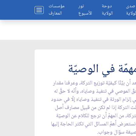
صدى
دوحة
نور
مؤسسات
لولاية
الولاية
الأسبوع
المعارف
همّة في الوصيّة
د أن بيَّنَّا كيفيّة توزيع التركة، وعرفنا مقدار
ّ الموصي في تنفيذ وصاياه، وأنّه لا حقَّ له
 إلزام الورثة في تنفيذ وصاياه إلّا في حدود
ث التركة إذا لم تكن من قبيل مصارف أصل
تركة، من المهمّ أن نرجع للكلام عن الوصيّة
ستعرض أهمّ المسائل التي تكثر الحاجة إليها
يغة سؤال وجواب.