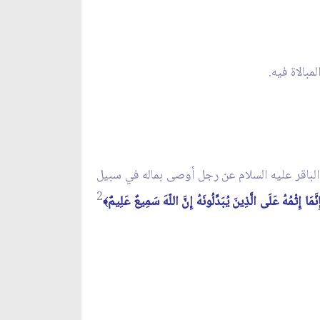
مبالاة فيه.
م الباقر عليه السلام عن رجل أوصى بماله في سبيل
2
نَّمَا إِثْمُهُ عَلَى الَّذِينَ يُبَدِّلُونَهُ إِنَّ اللّهَ سَمِيعٌ عَلِيمٌ
﴾