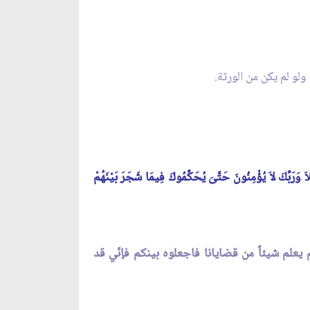
ولو لم يكن من الورثة.
اَ وَرَبِّكَ لاَ يُؤْمِنُونَ حَتَّىَ يُحَكِّمُوكَ فِيمَا شَجَرَ بَيْنَهُمْ
يعلم شيئاً من قضايانا فاجعلوه بينكم فإنّي قد