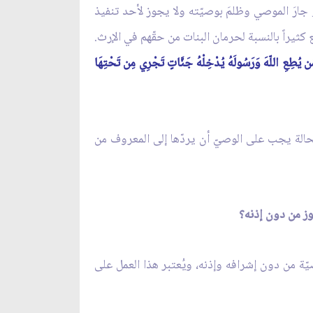
جارَ الموصي وظلمَ بوصيّته ولا يجوز لأحد تنفيذ
كثيراً بالنسبة لحرمان البنات من حقّهم في الإرث.
ن يُطِعِ اللّهَ وَرَسُولَهُ يُدْخِلْهُ جَنَّاتٍ تَجْرِي مِن تَحْتِهَا
حالة يجب على الوصيّ أن يردّها إلى المعروف من
وصيّة من دون إشرافه وإذنه، ويُعتبر هذا العمل على