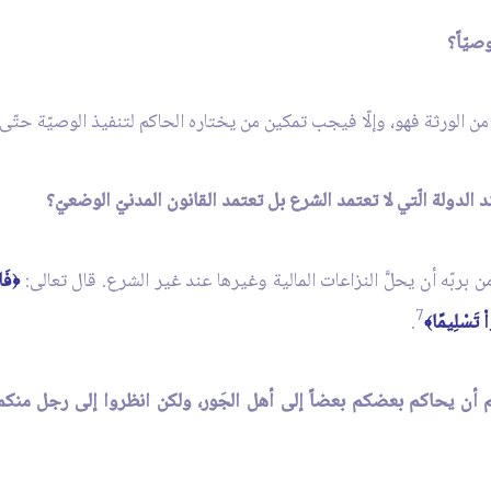
ً من الورثة فهو، وإلّا فيجب تمكين من يختاره الحاكم لتنفيذ الوصيّة حتّى 
بربّه أن يحلَّ النزاعات المالية وغيرها عند غير الشرع. قال تعالى:
فَل
﴿
7
ْ تَسْلِيمًا
.
﴾
كم أن يحاكم بعضكم بعضاً إلى أهل الجَور، ولكن انظروا إلى رجل منكم 