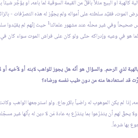
الهبة أو البيع مثلاً بأقلّ من القيمة السوقية لما باعه، أو يؤجّر شيئاً ب
 الموت، فقيَّد سلطته على أمواله ولم يجوِّز له هذه التصرّفات - بالزا
1
يس صحيحاً وفي غير محلّه عند مشهور علمائنا
حيث إنّهم لم يقيّدوا سل
و في وعيه وإدراكه حتّى ولو كان على فراش الموت سواء كان في ثلث ما 
 بالهبة لذي الرحم. والسؤال هو أنّه هل يجوز للواهب لابنه أو لأخيه أو 
ورِّث قد استعادها منه من دون طيب نفسه ورضاه؟
، إذا لم يكن الموهوب له راضياً بالإرجاع. ولو استرجعها الواهب وكانت 
ا يحقّ لهم أن يتذرّعوا بما يتذرّع به عادة مَن لا دين له بأنّها غير مسجّ
وع بها شرعاً.