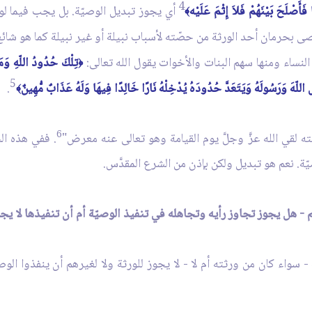
4
َصْلَحَ بَيْنَهُمْ فَلاَ إِثْمَ عَلَيْه
أي يجوز تبديل الوصيّة. بل يجب فيما لو 
﴾
صى بحرمان أحد الورثة من حصّته لأسباب نبيلة أو غير نبيلة كما هو شائع 
 النساء ومنها سهم البنات والأخوات يقول الله تعالى:
تِلْكَ حُدُودُ اللّهِ وَمَ
﴿
5
اللّهَ وَرَسُولَهُ وَيَتَعَدَّ حُدُودَهُ يُدْخِلْهُ نَارًا خَالِدًا فِيهَا وَلَهُ عَذَابٌ مُّهِينٌ
.
﴾
6
ه لقي الله عزَّ وجلَّ يوم القيامة وهو تعالى عنه معرض"
. ففي هذه ال
يّة. نعم هو تبديل ولكن بإذن من الشرع المقدَّس.
ّة - سواء كان من ورثته أم لا - لا يجوز للورثة ولا لغيرهم أن ينفذوا ال