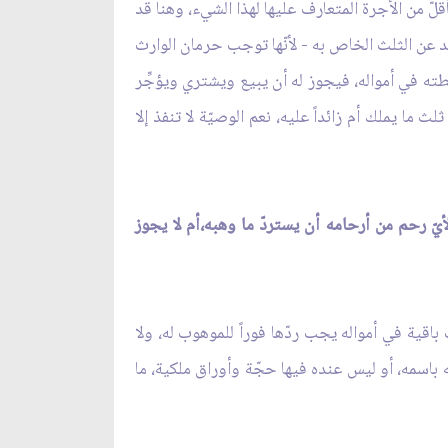
أقلّ من الأجرة المتعارف عليها لهذا الشيء، وهنا قد
ئد عن الثلث الخاص به - لأنّها توجب حرمان الوارث
طته في أمواله، فيجوز له أن يبيع ويشتري ويؤجِّر
يملك أم زائداً عليه، نعم الوصيّة لا تنفذ إلا
لأيّ رحم من أرحامه أن يستردّ ما وهبه،أم لا يجوز
باقية في أمواله يجب ردّها فوراً للموهوب له، ولا
له باسمه، أو ليس عنده فيها حجّة وأوراق ملكية، ما