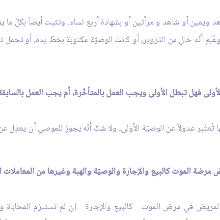
 ويمين أو شاهد وامرأتين أو بشهادة أربع نساء. وتثبت أيضاً بكلّ ما ي
ِم أنّه خال من التزوير، أو كانت الوصيّة مكتوبة بخطّ يده، أو تحمل توق
 تُعتَبر عدولاً عن الوصيّة الأولى، ولا شكّ أنّه يجوز للموصي أن يعدِل عن و
 المريض في مرض الموت - كالبيع والإجارة - إن لم تستلزم المحاباة ون