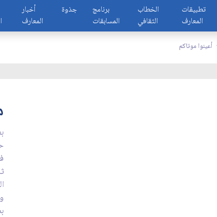
تطبيقات
الخطاب
برنامج
جذوة
أخبار
المعارف
الثقافي
المسابقات
المعارف
ا
أعينوا موتاكم
م
بع
حق
في
ثل
ال
ون
بص