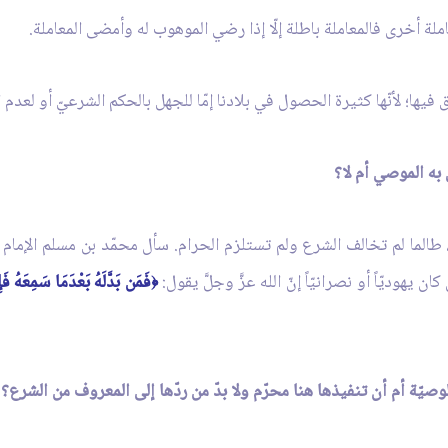
املة أخرى فالمعاملة باطلة إلّا إذا رضي الموهوب له وأمضى المعاملة.
يق فيها؛ لأنّها كثيرة الحصول في بلادنا إمّا للجهل بالحكم الشرعيّ أو لعدم ال
هم، طالما لم تخالف الشرع ولم تستلزم الحرام. سأل محمّد بن مسلم الإما
يهوديّاً أو نصرانيّاً إنّ الله عزَّ وجلَّ يقول:
فَمَن بَدَّلَهُ بَعْدَمَا سَمِعَهُ فَإِ
﴿