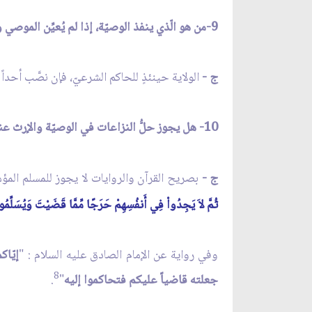
9-من هو الّذي ينفذ الوصيّة، إذا لم يُعيِّن الموصي وصيّاً؟
ج -
الولاية حينئذٍ للحاكم الشرعيّ، فإن نصَّب أحدا
10- هل يجوز حلُّ النزاعات في الوصيّة والإرث عند الدولة الّتي لا تعتمد الشرع بل تعتمد القانون المدنيّ الوضعيّ؟
ج -
بصريح القرآن والروايات لا يجوز للمسلم المؤمن 
ثُمَّ لاَ يَجِدُواْ فِي أَنفُسِهِمْ حَرَجًا مِّمَّا قَضَيْتَ وَيُسَلِّمُوا
وفي رواية عن الإمام الصادق عليه السلام : "
إيّا
8
جعلته قاضياً عليكم فتحاكموا إليه
"
.