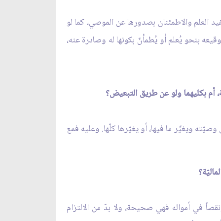
فيد العلم والاطمئنان بصدورها عن الموصي، كما لو
يعه بنحو يُعلم أو يُطمأنّ بكونها له وصادرة عنه،
صيّته ويغيِّر ما فيها، أو يغيّرها كلّها. وعليه فمع
قصاً في أمواله فهي صحيحة، ولا بدّ من الالتزام