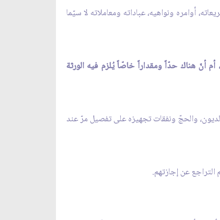
عاته، أوامره ونواهيه، عباداته ومعاملاته لا سيّما
أنّ هناك حدّاً ومقداراً خاصّاً يُلزم فيه الورثة
بالديون، والحجّ ونفقات تجهيزه على تفصيل مرّ عند
 التراجع عن إجازتهم.