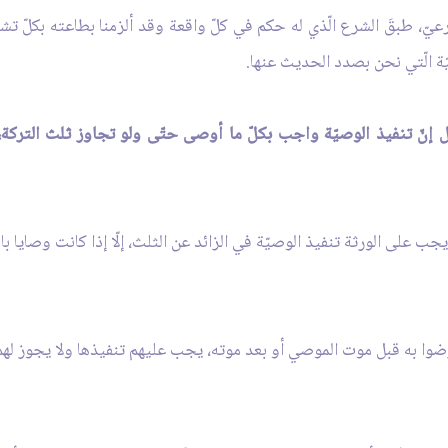
عيّ، طبقَ الشرع الّذي له حكم في كلّ واقعة وقد ألزمنا بطاعته بكلّ تشري
يّة الّتي نحن بصدد الحديث عنها.
 إنّ تنفيذ الوصيّة واجب بكلّ ما أوصى حتّى ولو تجاوز ثلث التركة، أم 
جب على الورثة تنفيذ الوصيّة في الزائد عن الثلث، إلّا إذا كانت وصايا 
ورضوا به قبل موت الموصي أو بعد موته، يجب عليهم تنفيذها ولا يجوز لهم