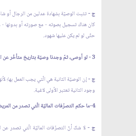
ج -
تثبت الوصيّة بشهادة عدلين من الرجال أو شاهد
كان هناك تسجيل بصوته - مع صورته أو بدونها - وعُل
حتّى لو لم يكن عليها شهود.
3 - لو أوصى، ثمّ وجدنا وصيّة بتاريخ متأخّر عن الأولى فهل تبطل الأولى ويجب العمل بالمتأخّرة، أم يجب العمل بالسابقة، أم بكليهما ولو عن طريق التبعيض؟
ج -
إن الوصيّة الثانية هي الّتي يجب العمل بها؛ لأنها
وجود الثانية تعتبر الأولى لاغية.
4-ما حكم التصرّفات الماليّة الّتي تصدر من المريض مرضة الموت كالبيع والإجارة والوصيّة والهبة وغيرها من المعاملات الماليّة؟
ج -
لا شكّ أنّ التصرّفات الماليّة الّتي تصدر عن