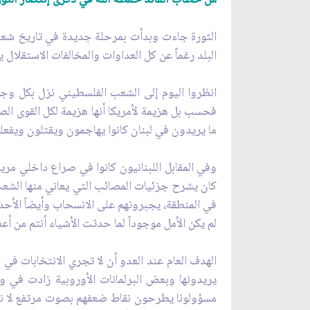
الثورة جاءت وبدأت بمرحلة جديدة في تاريخ شعبنا 
البلد رغماً عن كل العداوات والمخالفات الاستقلال
انظروا اليوم إلى الشعب الفلسطيني نزل بكل و
فحسب بل هزيمة لأمريكا أنها هزيمة لكل القوى الصهي
ما يريدون في لبنان كانوا يهاجمون ويقتلون ويفعل
وفي المقابل اللبنانيون كانوا في صراع داخلي مر
كان يشرح جزئيات المصائب التي يعاني منها الشعب ا
في المنطقة، يجبرونهم على الانسحاب وأيضاً الأح
لم يكن الأمل موجوداً لما حدثت الأشياء أنتم من أع
الهدف العام عند العدو أن لا تجري الانتخابات في 
يريدونها وبعض البرلمانات الأوروبية زادت في وق
مسؤولونا يطرحون نقاط ضعفهم بصوت مرتفع لا ننزع