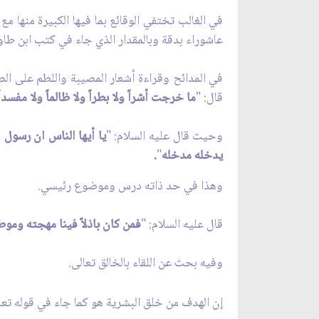
في الغالب تختفي الوقائع بما فيها الكبيرة منها م
عاشوراء بدقة وبالمقدار الذي جاء في كتب ابن طاوو
في المدائح وقراءة أشعار المصيبة واللطم على ال
قال‏: "
ما خرجت أشراً ولا بطراً ولا ظالماً ولا مفس
وحيث قال عليه السلام: "
يا أيها الناس ان رسول الل
يدخله مدخله
"
.
وهذا في حد ذاته درس وموضوع رئيسي.
قال عليه السلام: "
فمن كان باذلاً فينا مهجته وموطن
وفيه بحث عن اللقاء بالخالق تعالى.
إن الهدف من خلق البشرية هو كما جاء في قوله تعا