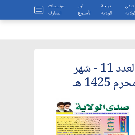
صدى
دوحة
نور
مؤسسات
لولاية
الولاية
الأسبوع
المعارف
العدد 11 - شهر
رم 1425 هـ