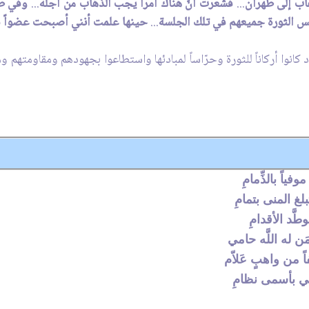
ذهاب إلى طهران
...
فشعرت أنّ‏َ هناك أمراً يجب الذهاب من أجله
...
وفي طه
 الثورة جميعهم في تلك الجلسة
...
حينها علمت أنني أصبحت عضواً ف
انوا أركاناً للثورة وحرّاساً لمبادئها واستطاعوا بجهودهم ومقاومتهم 
ً بالذِّمامِ‏
لمنى بتمامِ‏
د الأقدامِ‏
ه اللَّه حامي‏
 واهبٍ عَلاّم‏
ي بأسمى نظامِ‏