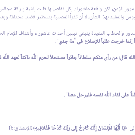
ع مرور الزمن، لكن واقعة عاشوراء بكل تفاصيلها ظلت باقية ببركة مجالس
س والمفيد بهذا الشأن، لا أن تقرأ المصيبة بتسطير قضايا مختلفة وبعيد
صدور والخطاب المفيدة ينبغي تبيين أحداث عاشوراء وأهداف الإمام الح
داً إنما خرجت طلباً للإصلاح في أمة جدي
".
ه قال: من رأى منكم سلطاناً جائراً مستحلاً لحرم اللَّه ناكثاً لعهد اللَّه 
اً على لقاء اللَّه نفسه فليرحل معنا
".
لى:
يَا أَيُّهَا الْإِنسَانُ إِنَّكَ كَادِحٌ إِلَى رَبِّكَ كَدْحًا فَمُلَاقِيهِ
(الإنشقاق:6)
﴾
﴿