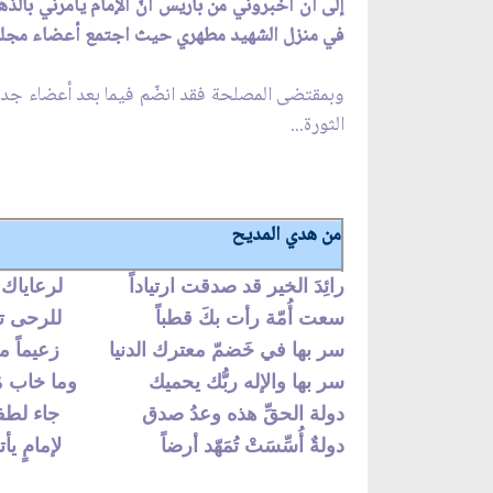
إلى أن أخبروني من باريس أنّ‏َ الإمام يأمرني بال
في منزل الشهيد مطهري حيث اجتمع أعضاء مجلس
وبمقتضى المصلحة فقد انضّم فيما بعد أعضاء جدد ك
الثورة...
من هدي المديح
رائِدَ الخير قد صدقت ارتياداً لرعاياك موفيا
سعت أُمّة رأت بكَ قطباً للرحى تبلغ ا
سر بها في خَضمّ معترك الدنيا زعيماً موطَّ
سر بها والإله ربُّك يحميك‏ وما خاب مَن ل
دولة الحقّ‏ِ هذه وعدُ صدق‏ جاء لطفاً من
دولةٌ أُسِّسَتْ تُمَهّد أرضاً لإمامٍ يأت