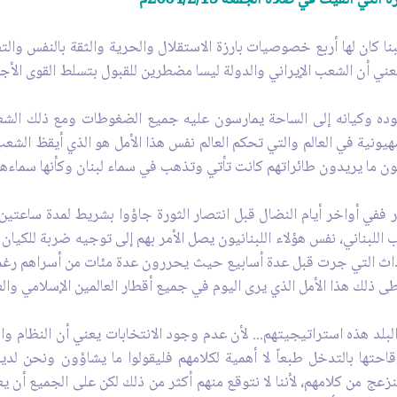
كان لها أربع خصوصيات بارزة الاستقلال والحرية والثقة بالنفس والتط
 يعني أن الشعب الإيراني والدولة ليسا مضطرين للقبول بتسلط القوى الأ
جوده وكيانه إلى الساحة يمارسون عليه جميع الضغوطات ومع ذلك الش
ونية في العالم والتي تحكم العالم نفس هذا الأمل هو الذي أيقظ الشعب ا
ون ما يريدون طائراتهم كانت تأتي وتذهب في سماء لبنان وكأنها سماءهم
ير ففي أواخر أيام النضال قبل انتصار الثورة جاؤوا بشريط لمدة ساعت
للبناني، نفس هؤلاء اللبنانيون يصل الأمر بهم إلى توجيه ضربة للكيان ال
داث التي جرت قبل عدة أسابيع حيث يحررون عدة مئات من أسراهم رغماً 
طى ذلك هذا الأمل الذي يرى اليوم في جميع أقطار العالمين الإسلامي وال
البلد هذه استراتيجيتهم... لأن عدم وجود الانتخابات يعني أن النظام وا
احتها بالتدخل طبعاً لا أهمية لكلامهم فليقولوا ما يشاؤون ونحن ل
ج من كلامهم، لأننا لا نتوقع منهم أكثر من ذلك لكن على الجميع أن يع