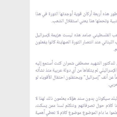
ور هذه أربعة أركان قوية أوجدتها الثورة في هذا
جنبية وتحملها هذا يعني استقلال الشعب.
عب الفلسطيني صامد هذه ليست هزيمة لإسرائيل
للبناني عند انتصار الثورة الصهاينة كانوا يفعلون
.
ين للدكتور الشهيد مصطفى شمران كنت أستمع إليه
إسرائيلي لم يتلقاها من أي دولة عربية منذ نشأته
عن أنف "إسرائيل" ويحتفلون احتفال الأقوياء لو
عربي.
لبلد سيكونان بدون سند هؤلاء يعلمون ذلك لهذا لا
دينا كلام حول تصرفاتهم ونتكلم لسنا ممن يسكت،
لموا ما دام الموضوع موضوع كلام لا نعطي أهمية