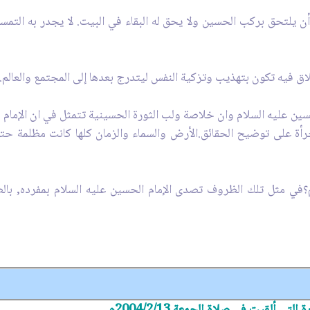
يه أن يلتحق بركب الحسين‏ ولا يحق له البقاء في البيت. لا يجدر به التم
طلاق فيه تكون بتهذيب وتزكية النفس ليتدرج بعدها إلى المجتمع والعالم.
سين عليه السلام وان خلاصة ولب الثورة الحسينية تتمثل في ان الإمام 
ة على توضيح الحقائق.الأرض والسماء والزمان كلها كانت مظلمة حتى 
؟في مثل تلك الظروف تصدى الإمام الحسين عليه السلام بمفرده, بال
 ألقيت في صلاة الجمعة 2004/2/13م‏