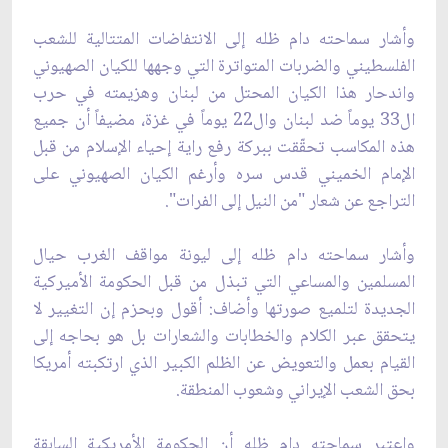
وأشار سماحته دام ظله إلى الانتفاضات المتتالية للشعب
الفلسطيني والضربات المتواترة التي وجهها للكيان الصهيوني
واندحار هذا الكيان المحتل من لبنان وهزيمته في حرب
ال33 يوماً ضد لبنان وال22 يوماً في غزة، مضيفاً أن جميع
هذه المكاسب تحقّقت ببركة رفع راية إحياء الإسلام من قبل
الإمام الخميني قدس سره وأرغم الكيان الصهيوني على
التراجع عن شعار "من النيل إلى الفرات".
وأشار سماحته دام ظله إلى ليونة مواقف الغرب حيال
المسلمين والمساعي التي تبذل من قبل الحكومة الأميركية
الجديدة لتلميع صورتها وأضاف: أقول وبحزم إن التغيير لا
يتحقق عبر الكلام والخطابات والشعارات بل هو بحاجه إلى
القيام بعمل والتعويض عن الظلم الكبير الذي ارتكبته أمريكا
بحق الشعب الإيراني وشعوب المنطقة.
واعتبر سماحته دام ظله أن الحكومة الأمريكية السابقة