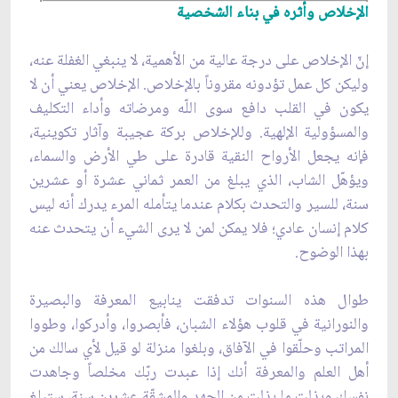
الإخلاص وأثره في بناء الشخصية
إنّ الإخلاص على درجة عالية من الأهمية، لا ينبغي الغفلة عنه،
وليكن كل عمل تؤدونه مقروناً بالإخلاص. الإخلاص يعني أن لا
يكون في القلب دافع سوى اللّه ومرضاته وأداء التكليف
والمسؤولية الإلهية. وللإخلاص بركة عجيبة وآثار تكوينية،
فإنه يجعل الأرواح النقية قادرة على طي الأرض والسماء،
ويؤهّل الشاب، الذي يبلغ من العمر ثماني عشرة أو عشرين
سنة، للسير والتحدث بكلام عندما يتأمله المرء يدرك أنه ليس
كلام إنسان عادي؛ فلا يمكن لمن لا يرى الشيء أن يتحدث عنه
بهذا الوضوح.
طوال هذه السنوات تدفقت ينابيع المعرفة والبصيرة
والنورانية في قلوب هؤلاء الشبان، فأبصروا، وأدركوا، وطووا
المراتب وحلّقوا في الآفاق، وبلغوا منزلة لو قيل لأي سالك من
أهل العلم والمعرفة أنك إذا عبدت ربّك مخلصاً وجاهدت
نفسك وبذلت ما بذلت من الجهد والمشقّة عشرين سنة، ستبلغ