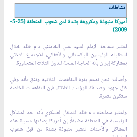
نشاطات
أميركا منبوذة ومكروهة بشدة لدى شعوب المنطقة (25-5-
2009)
اعتبر سماحة الإمام السيد علي الخامنئي دام ظله خلال
استقباله الرئيسين الباكستاني والأفغاني، الاجتماع الثلاثي
بمشاركة إيران بأنه الحاجة الملحة للدول الثلاث المتجاورة.
وأضاف: نحن ندعم بقوة التفاهمات الثلاثية ونثق بأنه وفي
ظل جهود وصداقة الرؤساء الثلاثة، فإن التفاهمات الخاصة
ستكون مثمرة.
واعتبر سماحته دام ظله التدخل العسكري بأنه احد المشاكل
الرئيسية في المنطقة مضيفاً: إن أمريكا بصفتها مسببة هذه
المشاكل والأحداث تعتبر منبوذة بشدة من قبل شعوب