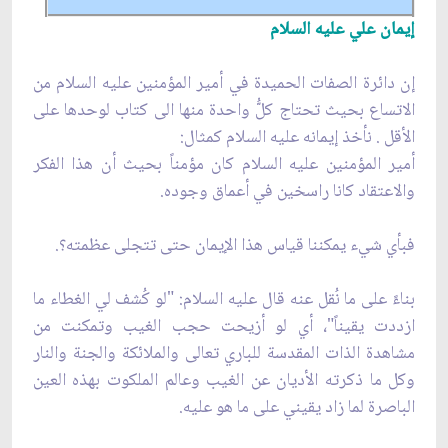
إيمان علي عليه السلام
إن دائرة الصفات الحميدة في أمير المؤمنين عليه السلام من
الاتساع بحيث تحتاج كلُّ واحدة منها الى كتاب لوحدها على
الأقل . نأخذ إيمانه عليه السلام كمثال:
أمير المؤمنين عليه السلام كان مؤمناً بحيث أن هذا الفكر
والاعتقاد كانا راسخين في أعماق وجوده.
فبأي شيء يمكننا قياس هذا الإيمان حتى تتجلى عظمته؟.
بناءً على ما نُقل عنه قال عليه السلام: "لو كُشف لي الغطاء ما
ازددت يقيناً"، أي لو أزيحت حجب الغيب وتمكنت من
مشاهدة الذات المقدسة للباري تعالى والملائكة والجنة والنار
وكل ما ذكرته الأديان عن الغيب وعالم الملكوت بهذه العين
الباصرة لما زاد يقيني على ما هو عليه.