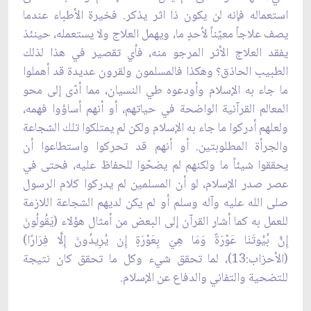
استعماله فإنه لن يكون ذا اثر يذكر. فخيرة الأطباء عندما
يصف علاجاً معيّناً لأحدٍ ما، ويهمل العلاج ولا يستعمله، حينئذ
يفقد العلاج الأثر المرجو منه، فأي تقصير في هذا لذلك
الطبيب الحاذق؟ وهكذا فالمسلمون ولقرون عديدة قد أهملوا
ما جاء به الإسلام وأودعوه طي النسيان، مما أدّى إلى محو
المعالم القرآنية الواضحة في حياتهم، أو أنهم أساؤوا فهمه،
ولعلهم أدركوا ما جاء به الإسلام ولكن لم يمتلكوا تلك الشجاعة
والجرأة المطلوبتين. أو أنهم قد تحركوا واستطاعوا أن
يحققوا شيئاً ما ولكنهم لم يضحّوا للحفاظ عليه، فحتى في
عصر صدر الإسلام، لو أن المسلمين لم يدركوا كلام الرسول
صلى الله عليه وآله وسلم أو لم يكن لديهم الشجاعة اللازمة
للعمل به كما أشار القرآن إلى البعض من أمثال هؤلاء (يَقُولُونَ
إِنَّ بُيُوتَنَا عَوْرَةٌ وَمَا هِيَ بِعَوْرَةٍ إِن يُرِيدُونَ إِلَّا فِرَارًا)
(الأحزاب:13)، لما تحقق شيء وكل ما تحقق كان نتيجة
للتضحية والتفاني والدفاع عن الإسلام.