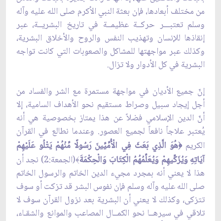
من مختلف أبعادها، فإن بعثة النبي الأكرم صلى الله عليه وآله
وسلم تعتبـــر حركــة عظيمــة في تاريخ البشريــة، عبر
إنقاذها للإنسان وتهذيب النفس والروح والأخلاق البشرية،
وكذلك عبر مواجهتها للمشاكل والصعوبات التي كانت تواجه
البشرية في كل الأدوار ولا تزال.
إنّ جميع الأديان في مواجهة مستمرة مع الشر والفساد من
أجل إيجاد سبيل وصراط مستقيم نحو الأهداف السامية، إلا
أنّ الدين الإسلامي فضلاً عن هذا يمتاز بخصوصية هي أنه
يُعتبر علاجاً نافعاً لجميع العصور. وعندما نطالع في القرآن
الكريم
هُوَ الَّذِي بَعَثَ فِي الْأُمِّيِّينَ رَسُولًا مِّنْهُمْ يَتْلُو عَلَيْهِمْ
﴿
آيَاتِهِ وَيُزَكِّيهِمْ وَيُعَلِّمُهُمُ الْكِتَابَ وَالْحِكْمَةَ
(الجمعة:2) نجد أن
﴾
هذا لا يعني أنه بمجرد مجيء الدين الخاتم والرسول الخاتم
صلى الله عليه وآله وسلم فإن نفوس البشر قد تزكت أو سوف
تتزكى، وكذلك لا يعني أن البشرية بعد نزول القرآن سوف لا
تلاقي في سيرهــا نحو الكمــال المصاعب والموانع والشقـاء،