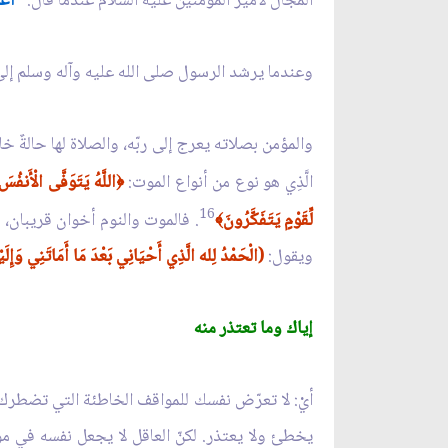
المجال لأمير المؤمنين عليه السلام عندما قال:
"اعْمَل
وعندما يرشد الرسول صلى الله عليه وآله وسلم إلى صل
والمؤمن بصلاته يعرج إلى ربّه، والصلاة لها حالةٌ
الَّذِي هو نوع من أنواع الموت:
اللَّهُ يَتَوَفَّى الْأَنف
﴿
16
لِّقَوْمٍ يَتَفَكَّرُونَ
. فالموت والنوم أخوان قريبان، و
﴾
ويقول:
(الْحَمْدُ لِله الَّذِي أَحْيَانِي بَعْدَ مَا أَمَاتَنِي وَإِلَيْ
إياك وما تعتذر منه
أيْ: لا تعرّض نفسك للمواقف الخاطئة التي تضطرك لل
يخطئ ولا يعتذر. لكنّ العاقل لا يجعل نفسه في موضع