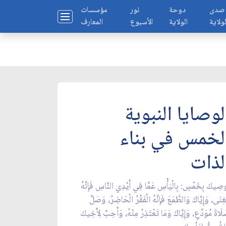
صدى
دوحة
نور
مؤسسات
لولاية
الولاية
الأسبوع
المعارف
لوصايا النبوية
لخمس في بناء
لذات
وصِيكَ بِخَمْسٍ: بِالْيَأْسِ عَمَّا فِي أَيْدِي النَّاسِ فَإِنَّهُ
غِنَى، وَإِيَّاكَ وَالطَّمَعَ فَإِنَّهُ الْفَقْرُ الْحَاضِرُ، وَصَلِّ
َاةَ مُوَدِّعٍ، وَإِيَّاكَ وَمَا تَعْتَذِرُ مِنْهُ، وَأَحِبَّ لِأَخِيكَ