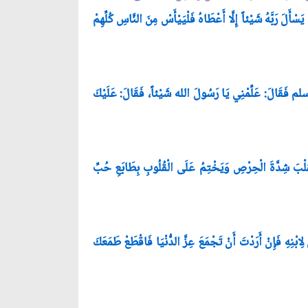
يَسْأَلَ رَبَّهُ شَيْئاً إِلَّا أَعْطَاهُ فَلْيَيْأَسْ مِنَ النَّاسِ كُلِّهِمْ
فَقَالَ: عَلِّمْنِي يَ
ا رَسُولَ الله شَيْئاً، فَقَالَ: عَلَيْكَ
ْقَلْبَ شِدَّةَ الْحِرْصِ وَيَخْتِمُ عَلَى الْقُلُوبِ بِطَابَعِ حُبِّ
لِابْنِهِ فَإِنْ أَرَدْتَ أَنْ تَجْمَعَ عِزَّ الدُّنْيَا فَاقْطَعْ طَمَعَكَ