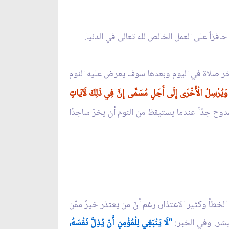
افزاً على العمل الخالص لله تعالى في الدنيا.
ي آخر صلاة في اليوم وبعدها سوف يعرض عليه النوم
 وَيُرْسِلُ الْأُخْرَى إِلَى أَجَلٍ مُسَمًّى إِنَّ فِي ذَلِكَ لَآيَاتٍ
مدوح جدّاً عندما يستيقظ من النوم أن يخرّ ساجدًا
لخطأ وكثير الاعتذار، رغم أنّ من يعتذر خيرٌ ممّن
لبشر. وفي الخبر:
"لَا يَنْبَغِي لِلْمُؤْمِنِ أَنْ يُذِلَّ نَفْسَهُ،