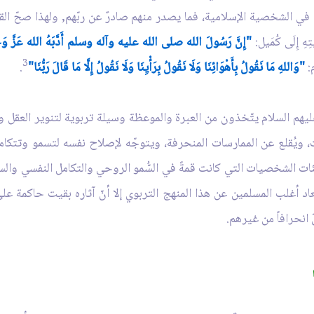
في الشخصية الإسلامية، فما يصدر منهم صادرٌ عن ربّهم, ولهذا صحّ القول
ِ إِلَى كُمَيل:
"إِنَّ رَسُولَ الله صلى الله عليه وآله وسلم أَدَّبَهُ الله عَزَّ وَجَلَّ وَهُو
3
:
"وَاللهِ مَا نَقُولُ بِأَهْوَائِنَا وَلَا نَقُولُ بِرَأْيِنَا وَلَا نَقُولُ إِلَّا مَا قَالَ رَبُّنَا"
.
عليهم السلام يتّخذون من العبرة والموعظة وسيلة تربوية لتنوير العقل 
ات، ويُقلع عن الممارسات المنحرفة، ويتوجّه لإصلاح نفسه لتسمو وتتكام
 مئات الشخصيات التي كانت قمةً في السُّمو الروحي والتكامل النفسي وال
عاد أغلب المسلمين عن هذا المنهج التربوي إلا أنّ آثاره بقيت حاكمة ع
انحرافاً من غيرهم.