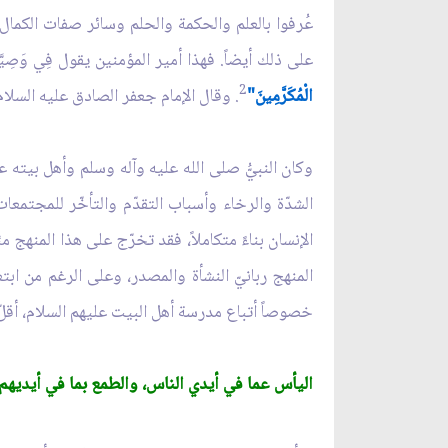
عُرفوا بالعلم والحكمة والحلم وسائر صفات الكمال 
على ذلك أيضاً. فهذا أمير المؤمنين يقول فِي وَصِيَّتِه
2
الْمُكَرَّمِينَ"
. وقال الإمام جعفر الصادق عليه السلام
وكان النبيُّ صلى الله عليه وآله وسلم وأهل بيته 
الشدّة والرخاء وأسباب التقدّم والتأخّر للمجتمع
الإنسان بناءً متكاملاً، فقد تخرّج على هذا المنهج
المنهج ربانيّ النشأة والمصدر، وعلى الرغم من ابت
خصوصاً أتباع مدرسة أهل البيت عليهم السلام، أقلّ 
اليأس عما في أيدي الناس، والطمع بما في أيديهم