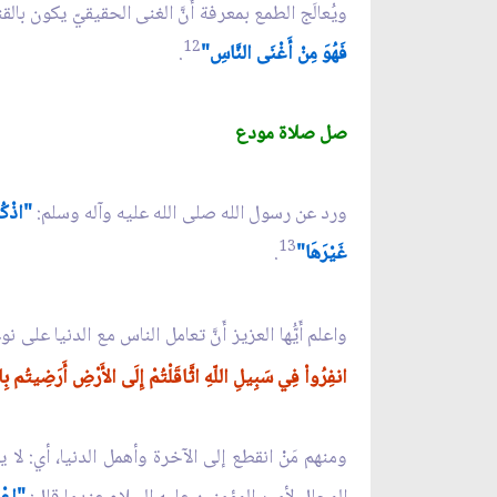
ويُعالَج الطمع بمعرفة أَنَّ الغنى الحقيقيّ يكون با
12
فَهُوَ مِنْ أَغْنَى النَّاسِ"
.
صل صلاة مودع
ورد عن رسول الله صلى الله عليه وآله وسلم:
"اذْكُر
13
غَيْرَهَا"
.
واعلم أَيُّها العزيز أَنَّ تعامل الناس مع الدنيا 
انفِرُواْ فِي سَبِيلِ اللّهِ اثَّاقَلْتُمْ إِلَى الأَرْضِ أَرَضِيتُم بِالْح
ومنهم مَنْ انقطع إلى الآخرة وأهمل الدنيا، أي: ل