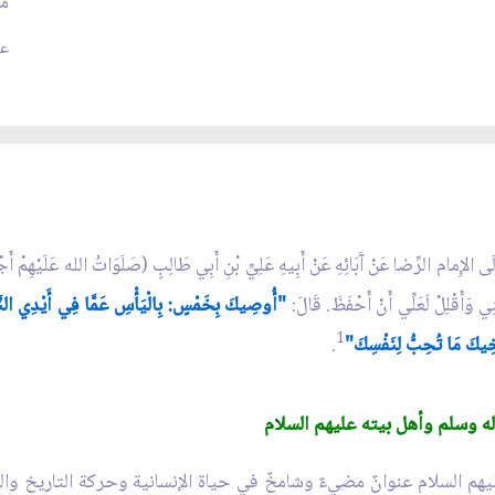
مَ
عدد
 عَنْ آَبَائِهِ عَنْ أَبِيهِ عَلِيِّ بْنِ أَبِي طَالِبٍ (صَلَوَاتُ الله عَلَيْهِمْ أَجْمَعِينَ
قْلِلْ لَعَلِّي أَنْ أَحْفَظَ. قَالَ:
"أُوصِيكَ بِخَمْسٍ: بِالْيَأْسِ عَمَّا فِي أَيْدِي النَّاسِ ف
1
ِأَخِيكَ مَا تُحِبُّ لِنَفْسِكَ"
.
آله وسلم وأهل بيته عليهم السلام
هم السلام عنوانٌ مضيءٌ وشامخٌ في حياة الإنسانية وحركة التاريخ والمس