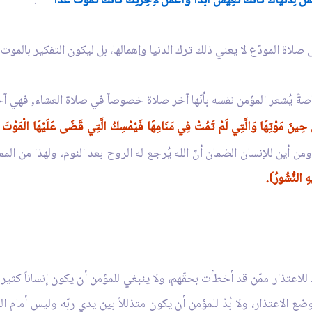
ْ لِدُنْيَاكَ كَأَنَّكَ تَعِيشُ أَبَداً وَاعْمَلْ لآِخِرَتِكَ كَأَنَّكَ تَمُوتُ غَداً"
.
اة المودّع لا يعني ذلك ترك الدنيا وإهمالها، بل ليكون التفكير بالموت ح
 خاصةٌ يُشعر المؤمن نفسه بأنّها آخر صلاة خصوصاً في صلاة العشاء, فه
ُسَ حِينَ مَوْتِهَا وَالَّتِي لَمْ تَمُتْ فِي مَنَامِهَا فَيُمْسِكُ الَّتِي قَضَى عَلَيْهَا الْمَوْتَ
من أين للإنسان الضمان أنّ الله يُرجع له الروح بعد النوم، ولهذا من الم
هِ النُّشُورُ).
اعتذار ممّن قد أخطأت بحقّهم، ولا ينبغي للمؤمن أن يكون إنساناً كثير ا
 الاعتذار، ولا بُدّ للمؤمن أن يكون متذللاً بين يدي ربّه وليس أمام ا