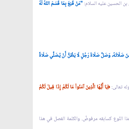
يّ بن الحسين عليه السلام:
"مَنْ قَنِعَ بِمَا قَسَمَ اللهُ لَهُ
نَ صَلَاتَهُ، وَصَلِّ صَلَاةَ رَجُلٍ لَا يَظُنُّ أَنْ يُصَلِّي صَلَاةً
وله تعالى:
يَا أَيُّهَا الَّذِينَ آمَنُواْ مَا لَكُمْ إِذَا قِيلَ لَكُمُ
﴿
هذا النّوع كسابقه مرفوضٌ. والكلمة الفصل في هذا