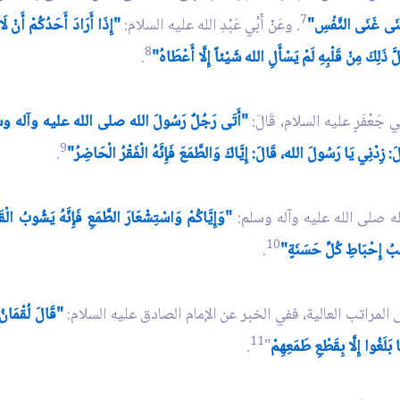
7
ِنَى غَنَى النَّفْسِ"
. وعَنْ أَبُي عَبْدِ الله عليه السلام:
"إِذَا أَرَادَ أَحَدُكُمْ أَنْ لَا 
8
َّ ذَلِكَ مِنْ قَلْبِهِ لَمْ يَسْأَلِ الله شَيْئاً إِلَّا أَعْطَاهُ"
.
ْ أَبِي جَعْفَرٍ عليه السلام، قَالَ:
"أَتَى رَجُلٌ رَسُولَ الله صلى الله عليه وآله وسلم 
9
َ: زِدْنِي يَا رَسُولَ الله، قَالَ: إِيَّاكَ وَالطَّمَعَ فَإِنَّهُ الْفَقْرُ الْحَاضِرُ"
.
لله صلى الله عليه وآله وسلم:
"وَإِيَّاكُمْ وَاسْتِشْعَارَ الطَّمَعِ فَإِنَّهُ يَشُوبُ ال
10
بَبُ إِحْبَاطِ كُلِّ حَسَنَةٍ"
.
ى المراتب العالية، ففي الخبر عن الإمام الصادق عليه السلام:
"قَالَ لُقْمَانُ 
11
بَلَغُوا إِلَّا بِقَطْعِ طَمَعِهِمْ
"
.