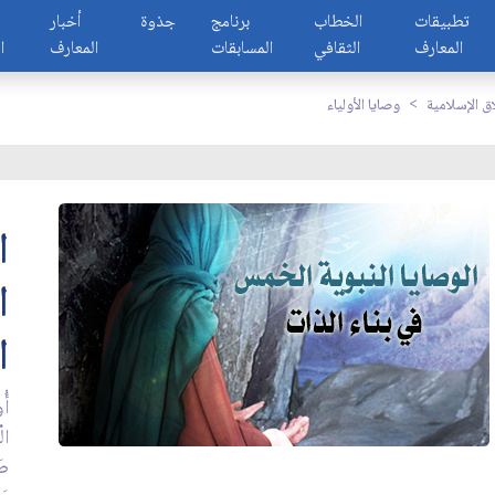
تطبيقات
الخطاب
برنامج
جذوة
أخبار
المعارف
الثقافي
المسابقات
المعارف
ا
اق الإسلامية
وصايا الأولياء
ا
ا
ا
أُ
الْ
صَل