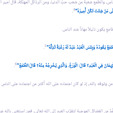
س، والطمع شعبةٌ من شعب حبّ الدنيا، ومن الرذائل المهلكة، قال أمير ال
4
َى مَنْ شِئْتَ تَكُنْ أَمِيرَهُ"
.
امعٍ يكون ذليلاً مهاناً عند الناس.
5
مَعٌ يَقُودُهُ وَبِئْسَ الْعَبْدُ عَبْدٌ لَهُ رَغْبَةٌ تُذِلُّهُ"
.
6
إِيمَانَ فِي الْعَبْدِ؟ قَالَ: الْوَرَعُ. وَالَّذِي يُخْرِجُهُ مِنْهُ؟ قَالَ:الطَّمَعُ"
.
وثوقه بالله, إذ لو كان اعتماده على الله أكثر من اعتماده على الناس لما
ّ من الفضائل الموجبة لتقرّب العبد إلى الله تعالى، فمن استغنى بالله عن 