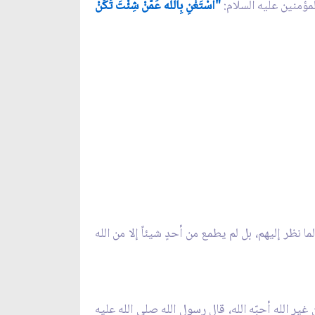
مؤمنين عليه السلام:
"اسْتَغْنِ بِالله عَمَّنْ شِئْتَ تَكُنْ
 نظر إليهم، بل لم يطمع من أحدٍ شيئاً إلا من الله
غير الله أحبّه الله، قال رسول الله صلى الله عليه