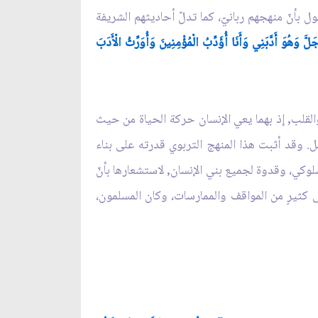
 بأنّ منهجهم ربانيّ، كما تدلّ أحاديثهم الشريفة
َ أَدَّبَنِي وَأَنَا أُؤَدِّبُ الْمُؤْمِنِينَ وَأُوَرِّثُ الْأَدَبَ
والقلب, إذ بهما يعي الإنسان حركة الحياة من حيث
ل. وقد أثبت هذا المنهج التربوي قدرته على بناء
سلوكي، وقدوة لجميع بني الإنسان, لاستشعارها بأنّ
لى كثيرٍ من المواقف والممارسات، وكان المسلمون،