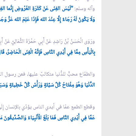
وآله وسلم:
"لَيْسَ الغِنَى عَنْ كَثْرَةِ العُرُوضِ إِنَّما الغ
وَلَا يَكُونُ لَهُ رَجَاءٌ إِلَّا عِنْدَ الله فَإِذَا عَلِمَ الله عَزَّ وَجَل
ورَوَى الْحَسَنُ بْنُ رَاشِدٍ عَنْ أَبِي حَمْزَةَ الثُّمَالِيِّ عَن
بِالْيَأْسِ مِمَّا فِي أَيْدِي النَّاسِ فَإِنَّهُ الْغِنَى الْحَاضِرُ، قَال
والطمّاع محبٌّ للدُّنيا متكالبٌ عليها، فعن رسول ا
الدُّنْيَا وَهُوَ مِفْتَاحُ كُلِّ سَيِّئَةٍ وَرَأْسُ كُلِّ خَطِيئَةٍ وَسَ
وقطع الطمع عمّا في أيدي الناس يؤدّي بالإنسان إِلَ
عَمَّا فِي أَيْدِي النَّاسِ فَمَا بَلَغَ الْأَنْبِيَاءُ وَالصِّدِّيقُونَ مَا 