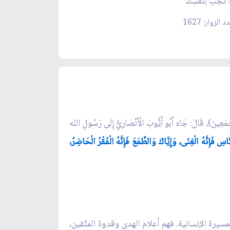
ا تُحِبُّ لِنَفْسِكَ
 الزوار: 1627
)، قَالَ: جَاءَ أَبُو أَيُّوبَ الْأَنْصَارِيُّ إِلَى رَسُولِ الله
َإِنَّهُ الْغِنَى، وَإِيَّاكَ وَالطَّمَعَ فَإِنَّهُ الْفَقْرُ الْحَاضِرُ،
يرة الإنسانية. فهم أعلام الهدى وقدوة المتّقين،