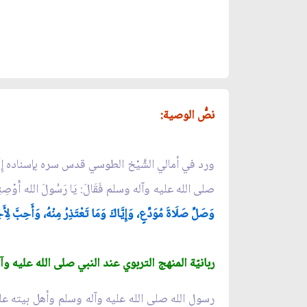
نصُّ الوصية:
ورد في أمالي الشَّيْخ الطوسي قدس سره بإسناده إِلَى الإِمام الرِّضا
صلى الله عليه وآله وسلم فَقَالَ: يَا رَسُولَ الله أَوْصِنِي وَأَ
وَصَلِّ صَلَاةَ مُوَدِّعٍ، وَإِيَّاكَ وَمَا تَعْتَذِرُ مِنْهُ، وَأَحِبَّ ل
ربانيّة المنهج التربوي عند النبي صلى الله عليه و
رسول الله صلى الله عليه وآله وسلم وأهل بيته علي