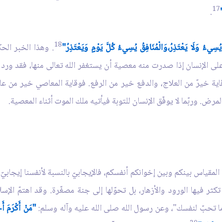
17
.
18
ا يُسِي‌ءُ وَلَا يَعْتَذِرُ،وَالْمُنَافِقُ يُسِي‌ءُ كُلَّ يَوْمٍ وَيَعْتَذِرُ"
. وهذا الخبر الحكم
على الإنسان إذا صدرت منه معصية أن يستغفر الله تعالى منها، فقد ورد 
الوقاية خيرٌ من العلاج، والدفع خير من الرفع. فوقاية المعاصي خير من عل
رض. وربّما لا يوفّق الإنسان للتوبة فيأتيه ملك الموت أثناء المعصية.
وا المقياس بينكم وبين إخوانكم أنفسكم، فالإيجابيّ بالنسبة لأنفسنا إيجابي
ر فيها الورود والأزهار، بل تحوّلها إلى جنة مصغّرة. وقد اهتمّ الإسلا
تحبّ لنفسك"، وعن رسول الله صلى الله عليه وآله وسلم:
"مَنْ أَكْرَمَ أَخ