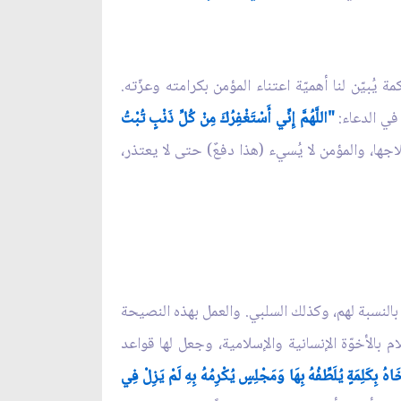
ة يُبيّن لنا أهميّة اعتناء المؤمن بكرامته وعزّته.
في الدعاء:
"اللَّهُمَّ إِنِّي أَسْتَغْفِرُكَ مِنْ كُلِّ ذَنْبٍ تُبْتُ
اجها، والمؤمن لا يُسيء (هذا دفعٌ) حتى لا يعتذر،
ٌ بالنسبة لهم، وكذلك السلبي. والعمل بهذه النصيحة
م بالأخوّة الإنسانية والإسلامية، وجعل لها قواعد
َاهُ بِكَلِمَةٍ يُلَطِّفُهُ بِهَا وَمَجْلِسٍ يُكْرِمُهُ بِهِ لَمْ يَزِلْ فِي