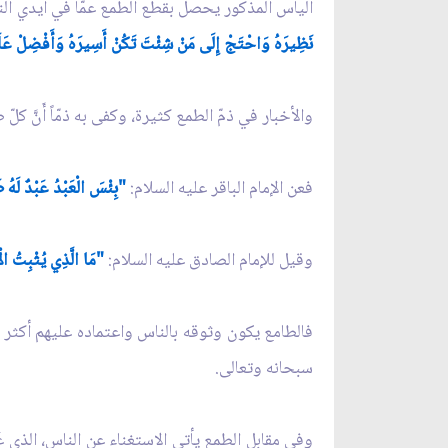
اليأس المذكور يحصل بقطع الطمع عمّا في أيدي النا
نَظِيرَهُ وَاحْتَجْ إِلَى مَنْ شِئْتَ تَكُنْ أَسِيرَهُ وَأَفْضِلْ عَل
والأخبار في ذمّ الطمع كثيرة، وكفى به ذمّاً أَنَّ كلّ ط
فعن الإمام الباقر عليه السلام:
"بِئْسَ الْعَبْدُ عَبْدٌ لَهُ طَ
وقيل للإمام الصادق عليه السلام:
"مَا الَّذِي يُثْبِتُ الْ
فالطامع يكون وثوقه بالناس واعتماده عليهم أكثر من 
سبحانه وتعالى.
وفي مقابل الطمع يأتي الاستغناء عن الناس، الذي عُد