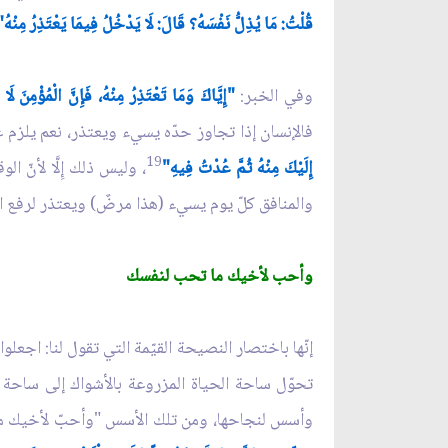
قُلْتُ: مَا يُذِلُّ نَفْسَهُ؟ قَالَ: لَا يَدْخُلُ فِيمَا يَعْتَذِرُ مِنْهُ"
وفي الخبر:
"إِيَّاكَ وَمَا تَعْتَذِرُ مِنْهُ، فَإِنَّ الْمُؤْمِنَ لَ
فالإنسان إذا تجاوز حدّه يسيء ويعتذر، نعم يلزم 
19
إِلَيْكَ مِنْهُ ثُمَّ عُدْتُ فِيهِ"
، وليس ذلك إِلَّا لأنّ 
والمنافق كلّ يوم يسيء (هذا مرضٌ) ويعتذر لرفع الم
وأحب لأخيك ما تحب لنفسك
إنّها باختصار النصيحة القيّمة التي تقول لنا: اجعل
تحوّل ساحة الحياة المزروعة بالأشواك إلى ساحة تكث
وأسس لنجاحها، ومن تلك الأسس "وأحبّ لأخيك ما 