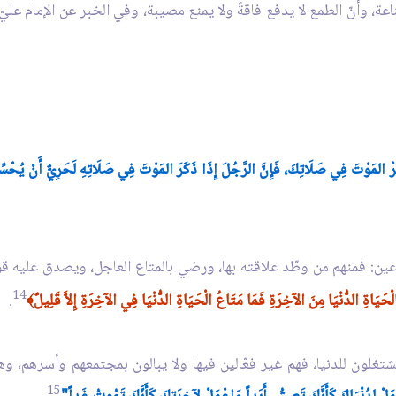
لقناعة، وأنّ الطمع لا يدفع فاقةً ولا يمنع مصيبة، وفي الخبر عن الإمام عل
ْ المَوْتَ فِي صَلَاتِكَ، فَإِنَّ الرَّجُلَ إِذَا ذَكَرَ المَوْتَ فِي صَلَاتِهِ لَحَرِيٌّ أَنْ يُحْسِّ
على نوعين: فمنهم من وطّد علاقته بها، ورضي بالمتاع العاجل، ويصدق عليه ق
14
َيَاةِ الدُّنْيَا مِنَ الآخِرَةِ فَمَا مَتَاعُ الْحَيَاةِ الدُّنْيَا فِي الآخِرَةِ إِلاَّ قَلِيلٌ
.
﴾
ا يشتغلون للدنيا، فهم غير فعّالين فيها ولا يبالون بمجتمعهم وأسرهم، و
15