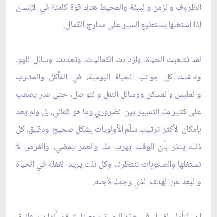
الظروف والزمن والبيئة والمحيط هناك قوة كامنة في الإنسان
إذا استغلها يستطيع السير على مدارج الكمال.
لقد تشعبت الحياة، وازدادت الكماليات، وتعددت وسائل اللهو،
ودخلت كل جوانب الحياة اليومية، في المأكل والمشرب
والملبس والمسكن ووسائل النقل والتواصل، حتى صار يصعب
على كثير منّا التمييز بين الضروري وما هو كمالي، بل ولم يعد
بإمكان الأكثر ترتيب سلّم الأولويات بشكل صحيح ودقيق، كل
ذلك ينذر بأن الوقت يهرب منّا والعمر يمضي، والفرص لا
نستغلها والصعوبات تنتظرنا، وكل ذلك يزيد الغفلة في الحياة
والبعد عن الهدف الذي وجدنا لأجله.
إن التأمل القليل في هذه الحياة يجعلنا نتيقن أنها دار فانية،