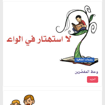
رشحات أخلاقية
وعظ المقصِّرين
المزيد