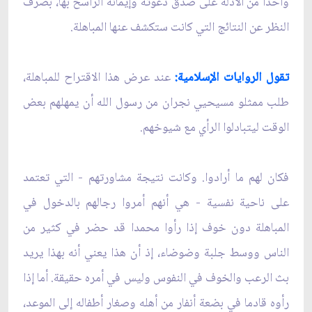
واحدا من الأدلة على صدق دعوته وإيمانه الراسخ بها، بصرف
النظر عن النتائج التي كانت ستكشف عنها المباهلة.
تقول الروايات الإسلامية:
عند عرض هذا الاقتراح للمباهلة،
طلب ممثلو مسيحيي نجران من رسول الله أن يمهلهم بعض
الوقت ليتبادلوا الرأي مع شيوخهم.
فكان لهم ما أرادوا. وكانت نتيجة مشاورتهم - التي تعتمد
على ناحية نفسية - هي أنهم أمروا رجالهم بالدخول في
المباهلة دون خوف إذا رأوا محمدا قد حضر في كثير من
الناس ووسط جلبة وضوضاء، إذ أن هذا يعني أنه بهذا يريد
بث الرعب والخوف في النفوس وليس في أمره حقيقة. أما إذا
رأوه قادما في بضعة أنفار من أهله وصغار أطفاله إلى الموعد،