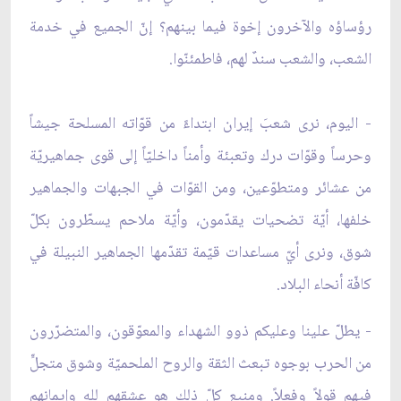
رؤساؤه والآخرون إخوة فيما بينهم؟ إنّ الجميع في خدمة
الشعب، والشعب سندٌ لهم، فاطمئنّوا.
- اليوم، نرى شعبَ إيران ابتداءً من قوّاته المسلحة جيشاً
وحرساً وقوّات درك وتعبئة وأمناً داخليّاً إلى قوى جماهيريّة
من عشائر ومتطوّعين، ومن القوّات في الجبهات والجماهير
خلفها، أيّة تضحيات يقدّمون، وأيّة ملاحم يسطّرون بكلّ
شوق، ونرى أيّ مساعدات قيّمة تقدّمها الجماهير النبيلة في
كافّة أنحاء البلاد.
- يطلّ علينا وعليكم ذوو الشهداء والمعوّقون، والمتضرّرون
من الحرب بوجوه تبعث الثقة والروح الملحميّة وشوق متجلٍّ
فيهم قولاً وفعلاً. ومنبع كلّ ذلك هو عشقهم لله وإيمانهم