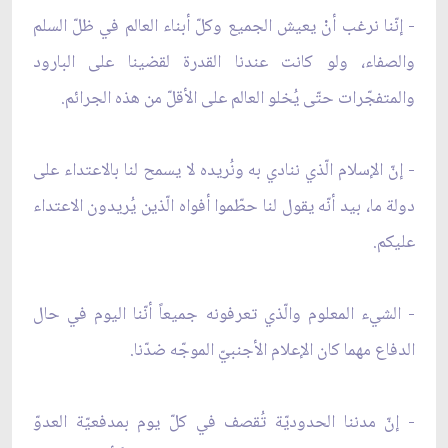
- إنّنا نرغب أنْ يعيش الجميع وكلّ أبناء العالم في ظلّ السلم
والصفاء، ولو كانت عندنا القدرة لقضينا على البارود
والمتفجّرات حتّى يُخلو العالم على الأقلّ من هذه الجرائم.
- إنّ الإسلام الّذي ننادي به ونُريده لا يسمح لنا بالاعتداء على
دولة ما، بيد أنّه يقول لنا حطّموا أفواه الّذين يُريدون الاعتداء
عليكم.
- الشيء المعلوم والّذي تعرفونه جميعاً أنّنا اليوم في حال
الدفاع مهما كان الإعلام الأجنبيّ الموجّه ضدّنا.
- إنّ مدننا الحدوديّة تُقصف في كلّ يوم بمدفعيّة العدوّ