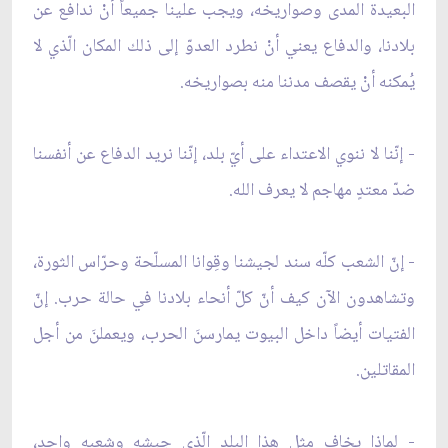
البعيدة المدى وصواريخه، ويجب علينا جميعاً أنْ ندافع عن
بلادنا، والدفاع يعني أنْ نطرد العدوّ إلى ذلك المكان الّذي لا
يُمكنه أنْ يقصف مدننا منه بصواريخه.
- إنّنا لا ننوي الاعتداء على أيّ بلد، إنّنا نريد الدفاع عن أنفسنا
ضدّ معتدٍ مهاجم لا يعرف الله.
- إنّ الشعب كلّه سند لجيشنا وقِوانا المسلّحة وحرّاس الثورة،
وتشاهدون الآن كيف أنّ كلّ أنحاء بلادنا في حالة حرب. إنّ
الفتيات أيضاً داخل البيوت يمارسنَ الحرب، ويعملنَ من أجل
المقاتلين.
- لماذا يخاف مثل هذا البلد الّذي جيشه وشعبه واحد،