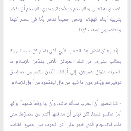
الصادق به تعالى وبالإسلام وبالآخرة. وحريّ بالإسلام أنْ يفخر
بتربية أبناء كهؤلاء. ونحن جميعاً نفخر بأنّا في عصر كهذا
ومعاصرون لشعب كهذا.
- إنّنا رهائن لفضل هذا الشعب الأبيّ الّذي يقدّم كلّ ما يملك، ولا
يطالب بشيء, من تلك العجائز اللّاتي يقدّمنَ للإسلام ما
ادّخرنه طوال عمرهنّ، إلى أولئك الّذين يكسرون صناديق
توفيرهم ويُخرجون ما فيها من مال ليقدّموه من أجل الإسلام.
- كنّا نتصوّر أنّ الحرب مسألة هائلة، وأنّ لها وقعاً شديداً، وأنّها
أمرٌ عظيم علينا، لكن تبيّن أنّ منافعها أكثر من مضارّها. مثل
ذلك الانسجام الّذي ظهر على أثر الحرب بين جميع الفئات،