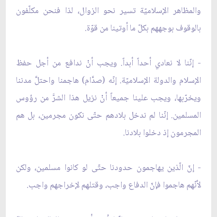
والمظاهر الإسلاميّة تسير نحو الزوال، لذا فنحن مكلّفون
بالوقوف بوجههم بكلّ ما أوتينا من قوّة.
- إنّنا لا نعادي أحداً أبداً. ويجب أنْ ندافع من أجل حفظ
الإسلام والدولة الإسلاميّة. إنّه (صدَّام) هاجمنا واحتلَّ مدننا
ويخرّبها، ويجب علينا جميعاً أنْ نزيل هذا الشرَّ من رؤوس
المسلمين. إنّنا لم ندخل بلادهم حتّى نكون مجرمين، بل هم
المجرمون إذ دخلوا بلادنا.
- إنّ الّذين يهاجمون حدودنا حتّى لو كانوا مسلمين، ولكن
لأنّهم هاجموا فإنّ الدفاع واجب، وقتلهم لإخراجهم واجب.