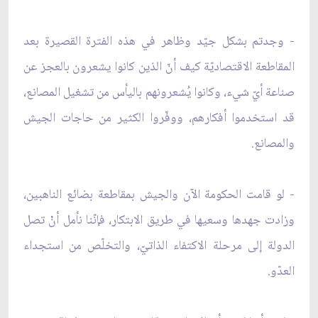
- وجدتم بشكل جيّد وظاهر في هذه الفترة القصيرة بعد
المقاطعة الاقتصاديّة كيف أنّ الذين كانوا يشعرون بالعجز عن
صناعة أيّ شيء، وكانوا يُشعرونهم باليأس من تشغيل المصانع،
قد استخدموا أفكارهم، ووفّروا الكثير من حاجات الجيش
والمصانع.
- لو قامت الحكومة الآن والجيش بمقاطعة بضائع الناهبين،
وزادت جهدها وسعيها في طريق الابتكار، فإنّنا نأمل أنْ تصل
الدولة إلى مرحلة الاكتفاء الذاتيّ، والتخلّص من استجداء
العدّو.