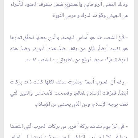
وذلك المعنى الروحانيّ والمعنويّ ضمن صفوف الجنود الأعزاء
من الجيش وقوّات الدرك وحرس الثورة.
- لأنّ الشعب هنا هو أساس النهضة، والّذي جعلها تحقَّق ثمارها
هو نفسه أيضاً، فإنّ من يقف ضدّ هذه الثورة، وضدّ هذه
النهضة، فإنّه سوف يُرفع من الطريق بيد الشعب نفسه.
- رغم أنّ الحرب أليمة ودمّرت مدننا، لكنّها كانت ذات بركات
أيضاً، فعرّفت الإسلام للعالم، وفضحت الأشخاص والقوى الّتي
تقف بوجه الإسلام، ومن الّذي يخشى من الإسلام.
- في كلّ يوم نشاهد بركة أخرى من بركات الحرب الّتي انتفعنا
منها في كلّ الميادين, إنّنا في الحرب صدّرنا ثورتنا إلى العالم.