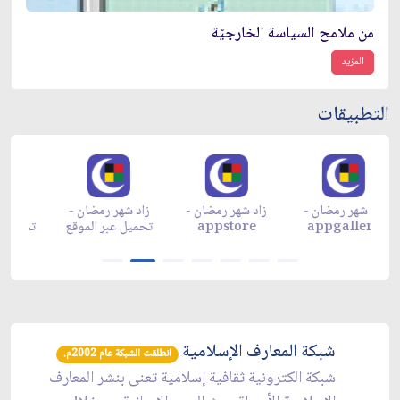
من ملامح السياسة الخارجيّة
المزيد
التطبيقات
زاد شهر رمضان -
زاد شهر رمضان -
زاد شهر رمضان -
م
appgallery
appstore
تحميل عبر الموقع
تح
شبكة المعارف الإسلامية
انطلقت الشبكة عام 2002م.
شبكة الكترونية ثقافية إسلامية تعنى بنشر المعارف