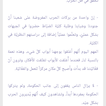
تحقَّق في ظلّ الحرب.
- إنّ واحدة من بركات الحرب المفروضة على شعبنا أنّ
جنودنا وشبابنا وطلبة كليّة الضبّاط حضروا في الجبهات
بشكل عمليّ، وتعلّموا عمليّاً إضافة إلى دراستهم النظريّة في
الكليّة.
المهم اليوم أنّهم أغلقوا بوجهنا أبواب كلّ شيء، وهذه نعمة
بالنسبة لنا, فعندما أُغلقت الأبواب تفتّقت الأفكار، وترون أنّ
فعّاليّتنا قد بدأت وأصبح كلّ مكان مركزاً للعمل والفعّاليّة.
- لا يزال الناس يقفون إلى جانب الحكومة، ولم يتركوا
الحكومة بمفردها أبداً، وتشاهدون كيف أنّهم يُديرون الحرب
بشكل جيّد.