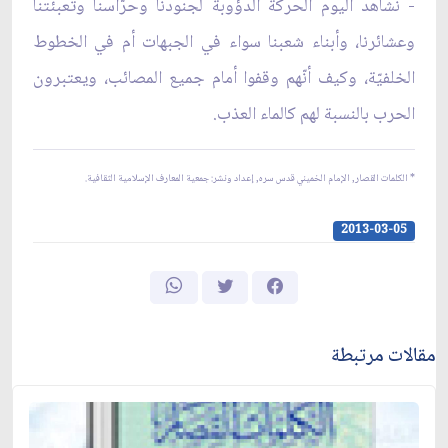
- نشاهد اليوم الحركة الدؤوبة لجنودنا وحرّاسنا وتعبئتنا
وعشائرنا، وأبناء شعبنا سواء في الجبهات أم في الخطوط
الخلفيّة، وكيف أنّهم وقفوا أمام جميع المصائب، ويعتبرون
الحرب بالنسبة لهم كالماء العذب.
* الكلمات القصار, الإمام الخميني قدس سره, إعداد ونشر: جمعية المعارف الإسلامية الثقافية.
2013-03-05
مقالات مرتبطة