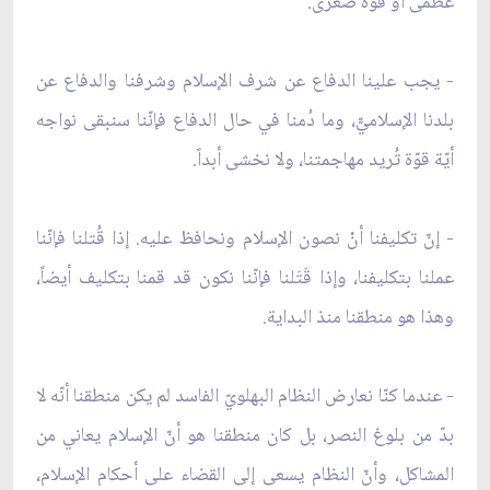
عظمى أو قوّة صغرى.
- يجب علينا الدفاع عن شرف الإسلام وشرفنا والدفاع عن
بلدنا الإسلاميّّ، وما دُمنا في حال الدفاع فإنّنا سنبقى نواجه
أيّة قوّة تُريد مهاجمتنا، ولا نخشى أبداً.
- إنّ تكليفنا أنْ نصون الإسلام ونحافظ عليه. إذا قُتلنا فإنّنا
عملنا بتكليفنا، وإذا قَتَلنا فإنّنا نكون قد قمنا بتكليف أيضاً،
وهذا هو منطقنا منذ البداية.
- عندما كنّا نعارض النظام البهلويّ الفاسد لم يكن منطقنا أنّه لا
بدّ من بلوغ النصر، بل كان منطقنا هو أنّ الإسلام يعاني من
المشاكل، وأنّ النظام يسعى إلى القضاء على أحكام الإسلام،