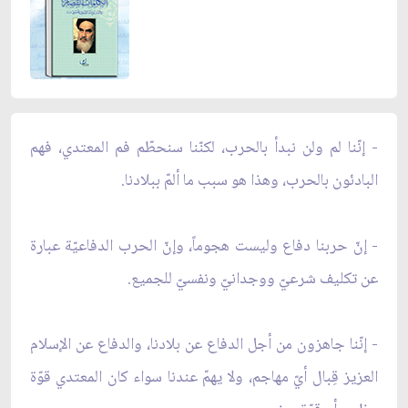
- إنّنا لم ولن نبدأ بالحرب، لكنّنا سنحطّم فم المعتدي، فهم
البادئون بالحرب، وهذا هو سبب ما ألمّ ببلادنا.
- إنّ حربنا دفاع وليست هجوماً، وإنّ الحرب الدفاعيّة عبارة
عن تكليف شرعيّ ووجدانيّ ونفسيّ للجميع.
- إنّنا جاهزون من أجل الدفاع عن بلادنا، والدفاع عن الإسلام
العزيز قِبال أيّ مهاجم، ولا يهمّ عندنا سواء كان المعتدي قوّة