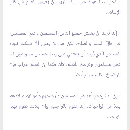
- نحن لسنا هواة حرب، إنّنا نُريد أنْ يعيش العالم في ظلّ
الإسلام.
- إنّنا نُريد أنْ يعيش جميع الناس، المسلمين وغير المسلمين،
في ظلّ السلم والصلح، لكنّ هذا لا يعني أنّْ نسكت تجاه
الشخص الّذي يُريد أنْ يعتدي على بيت شخص ما، ونقول له:
نحن مسالمون ونرضخ للظلم، كلّا، فكما أنّ الظلم حرام، فإنّ
الرضوخ للظلم حرام أيضاً.
- إنّ الدفاع عن أعراض المسلمين وأرواحهم وأموالهم وبلادهم
يعدّ من الواجبات. إنّنا نقوم بالواجب، وإنّ بلادنا تقوم بهذا
الواجب.