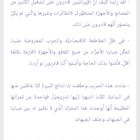
- لقد رأينا كيف أنّ الإيرانيّين قادرون على تشغيل الكثير من
المصانع والأجهزة المتطوّرة, كالطائرات وغيرها والّتي لم يكنُ
يتصوّر أنّهم قادرون على ذلك.
- في ظلّ المقاطعة الاقتصاديّة والحرب المفروضة علينا،
تمكّن شبابنا الأعزّاء من صنع القطع والأجهزة اللازمة بكلفة
أقلّ، فأمّنوا بذلك الحاجة وأثبتوا أنّنا قادرون لو أردنا.
- جاءت هذه الحرب، وحقّقت لنا نتائج كبيرة كنّا غافلين عنها
في البداية، لكنّنا انتبهنا إليها تدريجيّاً, فواحدة من ثمراتها
العظيمة أنّها أوجدت هذا التحرّك الّذي لا نظير له بين شبابنا
في الجبهات وخلف الجبهات.