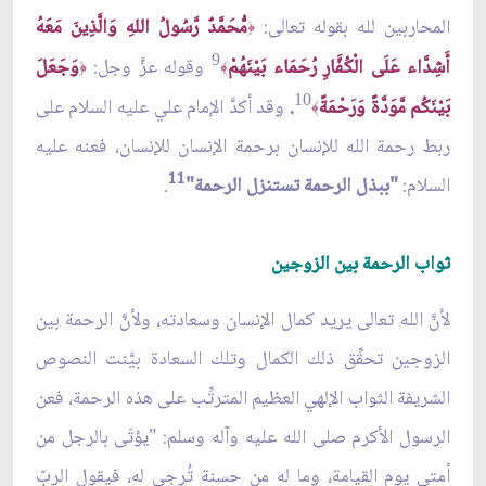
المحاربين لله بقوله تعالى:
مُّحَمَّدٌ رَّسُولُ اللهِ وَالَّذِينَ مَعَهُ
﴿
9
أَشِدَّاء عَلَى الْكُفَّارِ رُحَمَاء بَيْنَهُمْ
وقوله عزَّ وجل:
وَجَعَلَ
﴿
﴾
10
بَيْنَكُم مَّوَدَّةً وَرَحْمَةً
.
وقد أكدَّ الإمام علي عليه السلام على
﴾
ربط رحمة الله للإنسان برحمة الإنسان للإنسان، فعنه عليه
11
السلام:
"ببذل الرحمة تستنزل الرحمة"
.
ثواب الرحمة بين الزوجين
لأنَّ الله تعالى يريد كمال الإنسان وسعادته، ولأنَّ الرحمة بين
الزوجين تحقِّق ذلك الكمال وتلك السعادة بيَّنت النصوص
الشريفة الثواب الإلهي العظيم المترتِّب على هذه الرحمة، فعن
الرسول الأكرم صلى الله عليه وآله وسلم: "يؤتَى بالرجل من
أمتي يوم القيامة، وما له من حسنة تُرجى له، فيقول الربّ