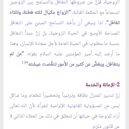
الزوجية، فإنَّ من شروطها التغافل والتسامح بين الزوجين
انسجاماً مع الحكمة القائلة:
"الزواج مكيال ثلثه فطنة، وثلثاه
تغافل"
، لذا ينبغي أن يأخذ التسامح المبنيّ على التغافل
المساحة الأوسع في الحياة الزوجية، بل إنَّ مبدأ التغافل
بنسبة ما مطلوب في الحياة العامة لأجل سعادة الإنسان، وهذا
ما أرشد إليه أمير المؤمنين عليه السلام بقوله:
"من لم
14
يتغافل، ويغضَّ عن كثير من الأمور تنغَّصت عيشته"
.
2-الإعانة والخدمة
إنَّ تدبير المنزل نظافة وترتيباً وتحضيراً للطعام وما شاكل
ليس من المسؤولية القانونية الإلزامية للمرأة، لأنّ الله تعالى
أراد للزوجة في حياتها أن تنطلق في ذلك من العطاء الذاتي لا
من قانون ملزم.