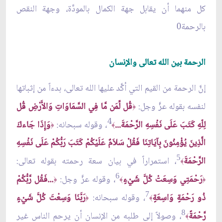
كل منهما أن يقابل جهة الكمال بالمودَّة، وجهة النقص
بالرحمة0
الرحمة بين الله تعالى والإنسان
إنَّ الرحمة من القيم التي أكَّد عليها الله تعالى، بدءاً من إثباتها
لنفسه بقوله عزَّ وجل:
قُل لِّمَن مَّا فِي السَّمَاوَاتِ وَالأَرْضِ قُل
﴿
4
لِلّهِ كَتَبَ عَلَى نَفْسِهِ الرَّحْمَةَ...
، وقوله سبحانه:
وَإِذَا جَاءكَ
﴿
﴾
الَّذِينَ يُؤْمِنُونَ بِآيَاتِنَا فَقُلْ سَلاَمٌ عَلَيْكُمْ كَتَبَ رَبُّكُمْ عَلَى نَفْسِهِ
5
الرَّحْمَةَ
، استمراراً في بيان سعة رحمته بقوله تعالى:
﴾
6
رَحْمَتِي وَسِعَتْ كُلَّ شَيْءٍ
، وقوله عزَّ وجل:
...فَقُل رَّبُّكُمْ
﴿
﴾
﴿
7
ذُو رَحْمَةٍ وَاسِعَةٍ
، وقوله سبحانه:
رَبَّنَا وَسِعْتَ كُلَّ شَيْءٍ
﴿
﴾
8
رَّحْمَةً
، وصولاً إلى طلبه من الإنسان أن يرحم الناس غير
﴾