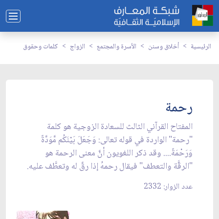
الرئيسية
أخلاق وسنن
الأسرة والمجتمع
الزواج
كلمات وحقوق
رحمة
المفتاح القرآني الثالث للسعادة الزوجية هو كلمة
"رحمة" الواردة في قوله تعالى: وَجَعَلَ بَيْنَكُم مَّوَدَّةً
وَرَحْمَةً.... وقد ذكر اللغويون أنَّ معنى الرحمة هو
"الرقَّة والتعطف" فيقال رحمهُ إذا رقَّ له وتعطَّف عليه.
عدد الزوار: 2332