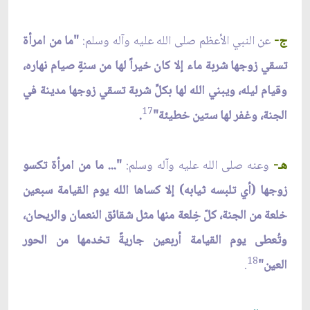
ج-
عن النبي الأعظم صلى الله عليه وآله وسلم:
"ما من امرأة
تسقي زوجها شربة ماء إلا كان خيراً لها من سنةٍ صيام نهاره،
وقيام ليله، ويبني الله لها بكلِّ شربة تسقي زوجها مدينة في
17
الجنة، وغفر لها ستين خطيئة"
.
هـ-
وعنه صلى الله عليه وآله وسلم:
"... ما من امرأة تكسو
زوجها (أي تلبسه ثيابه) إلا كساها الله يوم القيامة سبعين
خلعة من الجنة، كلّ خِلعة منها مثل شقائق النعمان والريحان،
وتُعطى يوم القيامة أربعين جاريةً تخدمها من الحور
18
العين"
.