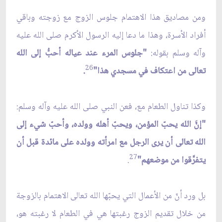
ومن مصاديق هذا الاهتمام جلوس الزوج مع زوجته وباقي
أفراد الأسرة، وهذا ما دعا إليه الرسول الأكرم صلى الله عليه
وآله وسلم بقوله:
"جلوس المرء عند عياله أحبُّ إلى الله
26
تعالى من اعتكاف في مسجدي هذا"
.
وكذا تناول الطعام مع، فعن النبي صلى الله عليه وآله وسلم:
"إنَّ الله يحبّ المؤمن، ويحبّ أهله وولده، وأحبّ شيء إلى
الله تعالى أن يرى الرجل مع امرأته وولده على مائدة قبل أن
27
يتفرَّقوا من موضعهم"
.
بل ورد أنّ من الأعمال التي يحبّها الله تعالى الاهتمام بالزوجة
من خلال تقديم الزوج رغبتها هي في الطعام لا رغبته هو،