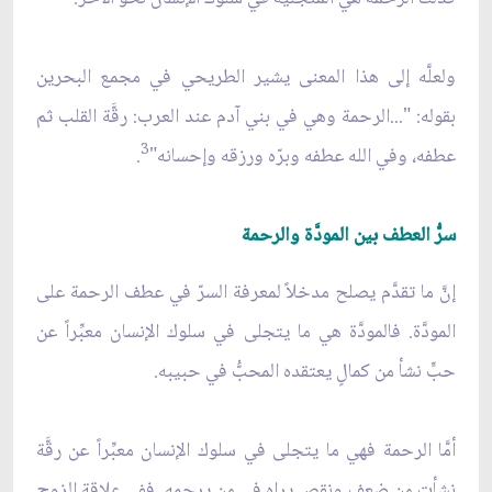
ولعلَّه إلى هذا المعنى يشير الطريحي في مجمع البحرين
بقوله: "...الرحمة وهي في بني آدم عند العرب: رقَّة القلب ثم
3
عطفه، وفي الله عطفه وبرّه ورزقه وإحسانه"
.
سرُّ العطف بين المودَّة والرحمة
إنَّ ما تقدَّم يصلح مدخلاً لمعرفة السرّ في عطف الرحمة على
المودَّة. فالمودَّة هي ما يتجلى في سلوك الإنسان معبِّراً عن
حبٍّ نشأ من كمالٍ يعتقده المحبُّ في حبيبه.
أمَّا الرحمة فهي ما يتجلى في سلوك الإنسان معبِّراً عن رقَّة
نشأت من ضعفٍ ونقص يراه في من يرحمه. ففي علاقة الزوج