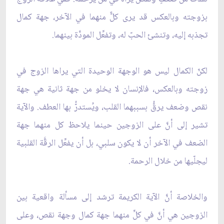
بزوجته وبالعكس قد يرى كلٌّ منهما في الآخر، جهة كمال
تجذبه إليه، وتنشئ الحبّ له، وتفعِّل المودَّة بينهما.
لكنّ الكمال ليس هو الوجهة الوحيدة التي يراها الزوج في
زوجته وبالعكس، فالإنسان لا يخلو من جهة ثانية هي جهة
نقص وضعف يرقُّ بسببهما القلب، ويُستدرُّ بها العطف. والآية
تشير إلى أنَّ على الزوجين حينما يلاحظ كل منهما جهة
الضعف في الآخر أن لا يكون سلبي، بل أن يفعِّل الرقَّة القلبية
ليجلّيها من خلال الرحمة.
والخلاصة أنَّ الآية الكريمة ترشد إلى مسألة واقعية بين
الزوجين هي أنَّ في كلٍّ منهما جهة كمال وجهة نقص، وعلى