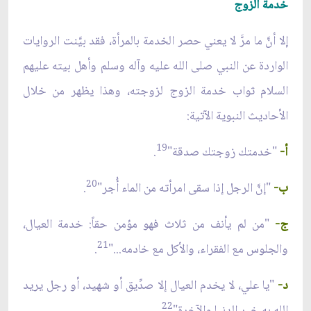
خدمة الزوج
إلا أنَّ ما مرَّ لا يعني حصر الخدمة بالمرأة، فقد بيَّنت الروايات
الواردة عن النبي صلى الله عليه وآله وسلم وأهل بيته عليهم
السلام ثواب خدمة الزوج لزوجته، وهذا يظهر من خلال
الأحاديث النبوية الآتية:
19
أ-
"خدمتك زوجتك صدقة"
.
20
ب-
"إنَّ الرجل إذا سقى امرأته من الماء أُجر"
.
ج-
"من لم يأنف من ثلاث فهو مؤمن حقاً: خدمة العيال،
21
والجلوس مع الفقراء، والأكل مع خادمه..."
.
د-
"يا علي، لا يخدم العيال إلا صدِّيق أو شهيد، أو رجل يريد
22
الله به خير الدنيا والآخرة"
.