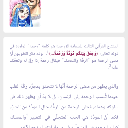
المفتاح القرآني الثالث للسعادة الزوجية هو كلمة "رحمة" الواردة في
قوله تعالى:
وَجَعَلَ بَيْنَكُم مَّوَدَّةً وَرَحْمَةً...
1
وقد ذكر اللغويون أنَّ
.
﴾
﴿
معنى الرحمة هو "الرقَّة والتعطف" فيقال رحمهُ إذا رقَّ له وتعطَّف
2
عليه
.
والذي يظهر من معنى الرحمة أنَّها لا تتحقق بمجرَّد رقّة القلب
حينما تُنسب الرحمة إلى الإنسان، بل لا بدَّ أن يظهر ذلك في
سلوكه وعمله، فحال الرحمة من الرقَّة حال المودَّة من الحبّ،
فكما أنَّ المودَّة هي الحب المتجلِّي في التعبير أوالمسلك،
كذلك الرحمة هي المتجلّية في سلوك الإنسان نحو الآخر.