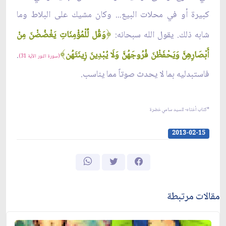
كبيرة أو في محلات البيع... وكان مشيك على البلاط وما
﴿
شابه ذلك. يقول الله سبحانه:
وَقُل لِّلْمُؤْمِنَاتِ يَغْضُضْنَ مِنْ
﴾
أَبْصَارِهِنَّ وَيَحْفَظْنَ فُرُوجَهُنَّ وَلَا يُبْدِينَ زِينَتَهُن
.
(سورة النور الآية 31)
فاستبدليه بما لا يحدث صوتاً مما يناسب.
*كتاب أختاه- للسيد سامي خضرة
2013-02-15
مقالات مرتبطة