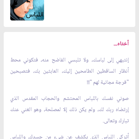
أختاه...
إنتبهي إلى لباسك، ولا تلبسي الفاضح منه، فتكوني محط
أنظار الساقطين الطامحين إليك، العابثين بك، فتصبحين
"فرجة مجانية لهم "!!!
صوني نفسك باللباس المحتشم والحجاب المقدس الذي
إرتضاه ربك لك، ولم يكن ذلك إلا لمصلحة، وهو الغني عنك
تبارك وتعالى.
أتركي اللباس الذي يكشف عن شيء من جسدك، واللباس