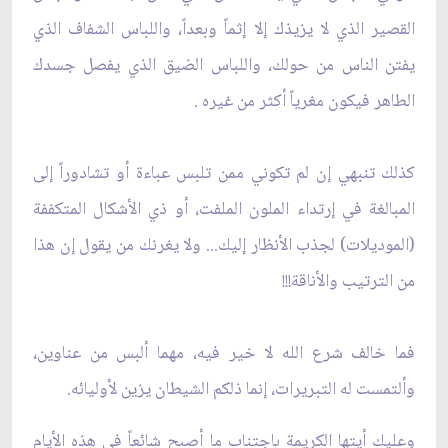
القصير الذي لا يزيذك إلا إثماً وبعداً، واللباس الشفاف الذي
يفتن الناس من حولك، واللباس الضيق الذي يفصل جسدك
الطاهر فيكون مغرياً أكثر من غيره .
كذلك تنبهي إن لم تكوني ممن تلبس عباءة أو تشادوراً إلى
المبالغة في إرتداء الملون الملفت، أو ذي الأشكال المتكففة
(الموديلات) لجذب الأنظار إليك... ولا يغرنك من يقول إن هذا
من الترتيب والأناقة!!!
فما خالف شرع الله لا خير فيه، مهما ألبس من عناوين،
وألتمست له التبريرات، إنما ذلكم الشيطان يزين لأوليائه.
وعليك أيتها الكريمة باجتناب ما أصبح شائعاً في هذه الأيام