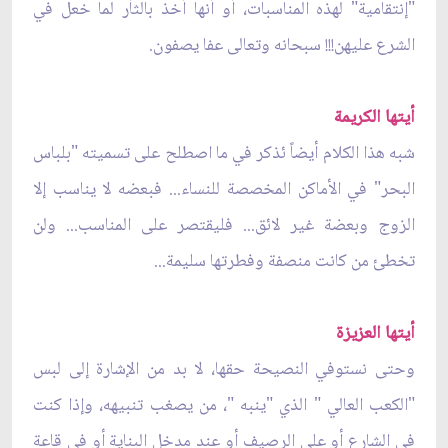
"إنتقامية" لهذه المناسبات، أو أنها أخذ بالثأر لما خعل في
الشرع عليهن!!! سبحانه وتعالى عفا يصفون.
أيتها الكريمة
شبه هذا الكلام أيضاً ئذكر في ما اصطلح على تسميته "بلباس
البحر" في الأماكن المخصصة للنساء... فبعضه لا يناسب إلا
الزوج وبعضة غير لائق... فليقتصر على المناسب... ولن
تخطئ من كانت منصفة وفطرتها سليمة...
أيتها العزيزة
وحتى نستوفي النصيحة حقها، لا بد من الإشارة إلى لبس
"الكعب العالي " الذي "ينبه "، من يصغب تنبيهه، وإذا كنت
في الشارع أو على الرصيف أو عند مدخل البناية أو في قاعة