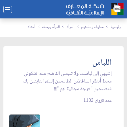
الرئيسية
معارف ومفاهيم
المرأة
المرأة ريحانة
أختاه
اللباس
إنتبهي إلى لباسك، ولا تلبسي الفاضح منه، فتكوني
محط أنظار الساقطين الطامحين إليك، العابثين بك،
فتصبحين "فرجة مجانية لهم "!!!
عدد الزوار: 1102