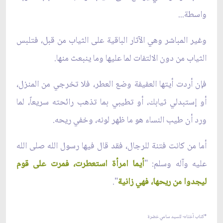
واسطة...
وغير المباشر وهي الآثار الباقية على الثياب من قبل، فتلبس
الثياب من دون الالتفات لما عليها وما ينبعث منها.
فإن أردت أيتها العفيفة وضع العطر، فلا تخرجي من المنزل،
أو إستبدلي ثيابك، أو تطيبي بما تذهب رائحته سريعاً، لما
ورد أن طيب النساء هو ما ظهر لونه، وخفي ريحه.
أما من كانت فتنة للرجال، فقد قال فيها رسول الله صلى الله
عليه وآله وسلم: "
أيما امرأة استعطرت، فمرت على قوم
ليجدوا من ريحها، فهي زانية
".
*كتاب أختاه- للسيد سامي خضرة