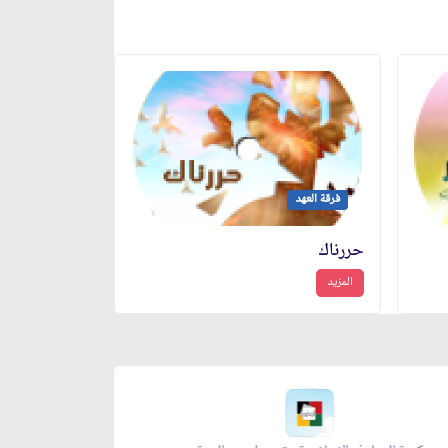
فرقة العهد
حررناك
المزيد