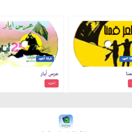
ة العهد
فرقة العهد
منا
عرس أيار
المزيد