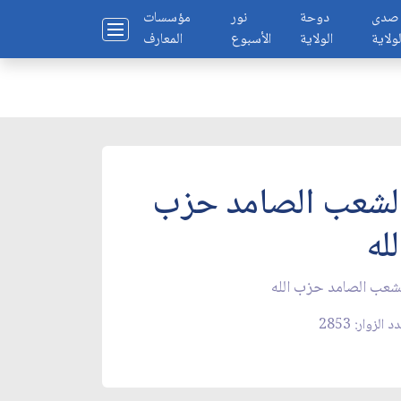
صدى
دوحة
نور
مؤسسات
لولاية
الولاية
الأسبوع
المعارف
لشعب الصامد حزب
لله
شعب الصامد حزب الله
 الزوار: 2853