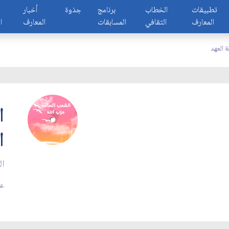
تطبيقات
الخطاب
برنامج
جذوة
أخبار
المعارف
الثقافي
المسابقات
المعارف
ا
 العهد
ا
ا
ال
عدد