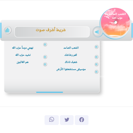
شريط أ
شرف صوت
الشعب الصامد
نهجي دوماً حزب الله
لقم رشاشك
نشيد حزب الله
شعبك ناداك
هم الغالبون
م
وسيقى مستضعفوا الأرض