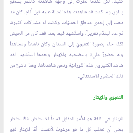
كثيفاً. لكن عندما نظرت إلى وجهه شاهدته كالقمر يسطع
بالنّور. وما كنت قد شاهدت هذه الحالة عليه قبل أيّام. كان قد
ذهب إلى إحدى مناطق العمليّات وكانت له مشاركات كثيرة،
ثم عاد ليقدّم تقريراً، واستُشهد فيما بعد. فقد كان من الجيش
لكنّه جاء بصورة التعبويّ إلى الميدان وكان ناشطاً ومجاهداً
وله حضورٌ مليءٌ بالتضحية والإيثار وبعدها استُشهد. لقد
شاهد الكثيرون هذه النّورانيّة ونحن شاهدناها، وهذا ناشئٌ من
ذلك الحضور الاستثنائي.
التعبوي والإيثار
الإيثار في اللغة هو الأمر المقابل تماماً للاستئثار. فالاستئثار
يعني أن نطلب كل ما هو مرغوبٌ لأنفسنا. أمّا الإيثار فهو