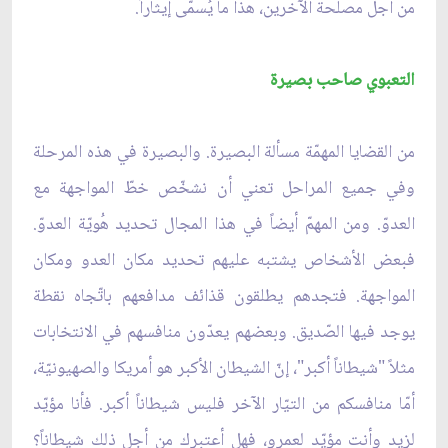
من أجل مصلحة الآخرين، هذا ما يُسمّى إيثاراً.
التعبوي صاحب بصيرة
من القضايا المهمّة مسألة البصيرة. والبصيرة في هذه المرحلة
وفي جميع المراحل تعني أن نشخّص خطّ المواجهة مع
العدوّ. ومن المهمّ أيضاً في هذا المجال تحديد هُويّة العدوّ.
فبعض الأشخاص يشتبه عليهم تحديد مكان العدو ومكان
المواجهة. فتجدهم يطلقون قذائف مدافعهم باتّجاه نقطة
يوجد فيها الصّديق. وبعضهم يعدّون منافسهم في الانتخابات
مثلاً "شيطاناً أكبر"، إنّ الشيطان الأكبر هو أمريكا والصهيونيّة،
أمّا منافسكم من التيّار الآخر فليس شيطاناً أكبر. فأنا مؤيّد
لزيد وأنت مؤيّد لعمرو، فهل أعتبرك من أجل ذلك شيطاناً؟