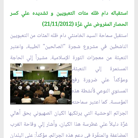
استقباله دام ظله مئات التعبويين و تشديده علي كسر
الحصار المفروض علي غزّة (21/11/2012)
استقبل سماحة السيد الخامنئي دام ظله المئات من التعبويين
الناشطين في مشروع شجرة "الصالحين" الطيبة، واعتبر
التعبئة من معجزات الثورة الإسلامية. مشيراً إلي الحاجة
المستمرة إلي التعبئة،
ومؤكداً علي ضرورة رفع
المستوي النوعي لأنشطة هذه
المؤسسة. كما اعتبر سماحته
الجرائم الوحشية التي يرتكبها الكيان الصهيوني بحق أهالي
غزّة دليلاً علي غطرسة هذا الكيان، وأشار إلي وقاحة الغرب
المضاعفة والمنفّرة في دعم هذه الجرائم، مؤكداً: علي البلدان