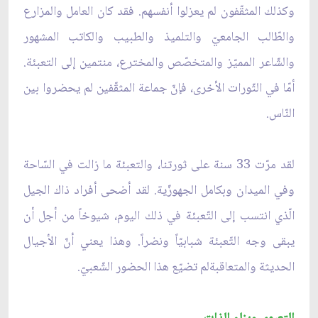
وكذلك المثقّفون لم يعزلوا أنفسهم. فقد كان العامل والمزارع
والطّالب الجامعيّ والتلميذ والطبيب والكاتب المشهور
والشّاعر المميّز والمتخصّص والمخترع، منتمين إلى التعبئة.
أمّا في الثّورات الأخرى، فإنّ جماعة المثقّفين لم يحضروا بين
النّاس.
لقد مرّت 33 سنة على ثورتنا، والتعبئة ما زالت في السّاحة
وفي الميدان وبكامل الجهوزّية. لقد أضحى أفراد ذاك الجيل
الّذي انتسب إلى التّعبئة في ذلك اليوم، شيوخاً من أجل أن
يبقى وجه التّعبئة شبابيّاً ونضراً. وهذا يعني أنّ الأجيال
الحديثة والمتعاقبةلم تضيّع هذا الحضور الشّعبيّ.