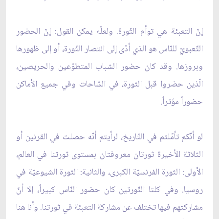
إنّ التعبئة هي توأم الثّورة. ولعلّه يمكن القول: إنّ الحضور
التّعبويّ للنّاس هو الذي أدّى إلى انتصار الثّورة، أو إلى ظهورها
وبروزها. وقد كان حضور الشباب المتطوّعين والحريصين،
الّذين حضروا قبل الثورة، في السّاحات وفي جميع الأماكن
حضوراً مؤثراً.
لو أنّكم تأمّلتم في التّاريخ، لرأيتم أنّه حصلت في القرنين أو
الثلاثة الأخيرة ثورتان معروفتان بمستوى ثورتنا في العالم،
الأولى: الثورة الفرنسيّة الكبرى، والثانية: الثورة الشيوعيّة في
روسيا. وفي كلتا الثّورتين كان حضور النّاس كبيراً، إلا أنّ
مشاركتهم فيها تختلف عن مشاركة التعبئة في ثورتنا. وأنا هنا