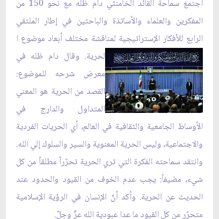
اجتمع سماحة القائد الخامنئي دام ظله مع نحو 150 من
المفكرين والعلماء والأساتذة والباحثين في إطار الملتقي
الرابع للأفكار الإستراتيجية لمناقشة مختلف أبعاد موضوع ا
لحرية. وقال دام ظله في
معرض شرحه للموضوع:
القصد من الحرية هو المعني
المتداول والدارج في
الأوساط الجامعية والثقافية في العالم، أي الحريات الفردية
والاجتماعية، وليس الحرية المعنوية والسير والسلوك إلي الله.
وانتقد سماحته الفكرة التي تري الحرية تحرّراً مطلقاً من كل
شيء، مضيفاً: يجب عدم الخوف من القيود والحدود عند
الحديث عن الحرية. وأكد أنّ الإنسان في الرؤية الإسلامية
متحرّر من كل القيود ما عدا عبودية الله عزَّ وجلّ.