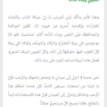
التعبوي وبناء الذات
وهذا الأمر يتأكّد لدى الشباب، إذ إنّ حركة الشّاب واتّخاذه
للقرارات وإقدامه أسرع من غيره، لذا، تكون المراقبة
والمحافظة على النفس وبناء الذّات أكثر حسّاسية. فلو كنّا
موجودين في بيئةٍ التضرّع والبكاء والتوجّه، ولوكنا في بيئة
كلّ القلوب فيها متوجّهةٌ إلى الله، وكلّ العيون تذرف الدموع،
فمثل هذه البيئة تساعد المرء على بناء ذاته.
نحن عندما لا ننزل إلى ميدانٍ ما ونشعر بالخوف والرّعب، فإنّ
ما لدينا من استعداد سيبقى كامناً، لكن عندما نحطّم هذا
الرّعب ونخاطر وننزل إلى الميدان فإنّ هذه الاستعدادات تبدأ
بالتفتّح، هكذا يصبح كلّ مستحيلٍ ممكناً.