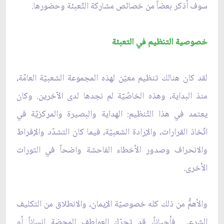
سوف أذكر بعضاً من خصائص مشاركة التّعبئة وحضورها.
خصوصية التنظيم في التعبئة
لقد كان هنالك تنظيم معيّن لهذه المجموعة الشعبيّة العامّة،
منذ البداية، وهذه الخاصّيّة لم نجدها لدى الآخرين. وكان
يعتمد في هذا التّنظيم: الهداية والبصيرة والمركزيّة في
اتّخاذ القرارات، والإرادة الشعبيّة، فيما كان التشدّد والإفراط
والانحراف وصدور الأخطاء الفاحشة واضحاً في الثورات
الأخرى.
والأهمُّ من ذلك كله خصوصيّة الإيمان، والانطلاق من التكليف
الشرعي. فأحياناً، قد تحرّك العواطف المحضة إنساناً أو