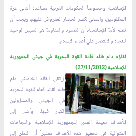
الإسلامية وخصوصاً الحكومات العربية مساعدة أهالي غزة
المظلومين، والسعي لكسر الحصار المفروض عليهم، ويجب أن
تعلم الأمة الإسلامية، أن الصمود والمقاومة هو السبيل الوحيد
للنجاة والانتصار علي أعداء الإسلام.
لقاؤه دام ظله
قادة القوة ال
بحرية في جيش الجمهورية
الإسلامية (27/11/2012)
ال
تقى القائد الخامنئي دام
ظله القائد العام للقوة البحرية
في الجيش والمسؤولين
الكبار فيها، وأشار إلي
الأهداف بعيدة المدي للجمهورية الإسلامية والنجاحات
المتوالية في تحقيق هذه الأهداف معتبراً أن النظر إلى