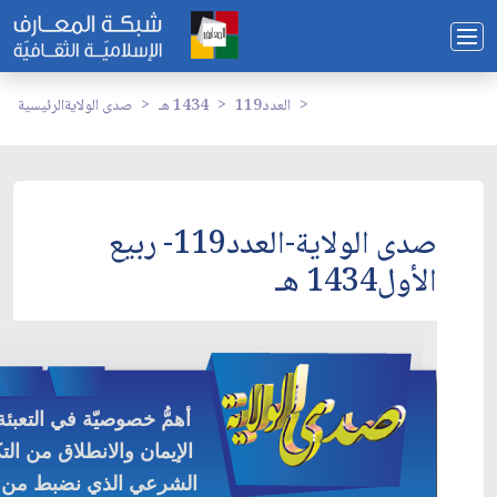
العدد119
1434 هـ
صدى الولاية
الرئيسية
صدى الولاية-العدد119- ربيع
الأول1434 هـ
أهمُّ خصوصيّة في التعبئ
الإيمان والانطلاق من الت
الشرعي الذي نضبط من خ