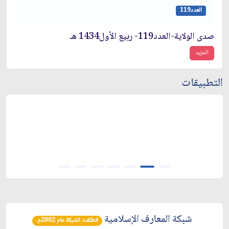
العدد119
صدى الولاية-العدد119- ربيع الأول1434 هـ
المزيد
التطبيقات
شبكة المعارف الإسلامية
انطلقت الشبكة عام 2002م.