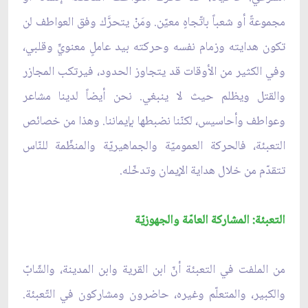
مجموعةً أو شعباً باتّجاهٍ معيّن. ومَنْ يتحرَّك وفق العواطف لن
تكون هدايته وزمام نفسه وحركته بيد عاملٍ معنويٍّ وقلبي،
وفي الكثير من الأوقات قد يتجاوز الحدود، فيرتكب المجازر
والقتل ويظلم حيث لا ينبغي. نحن أيضاً لدينا مشاعر
وعواطف وأحاسيس، لكنّنا نضبطها بإيماننا. وهذا من خصائص
التعبئة، فالحركة العموميّة والجماهيريّة والمنظّمة للنّاس
تتقدّم من خلال هداية الإيمان وتدخّله.
التعبئة: المشاركة العامّة والجهوزيّة
من الملفت في التعبئة أنّ ابن القرية وابن المدينة، والشّابّ
والكبير، والمتعلّم وغيره، حاضرون ومشاركون في التّعبئة.