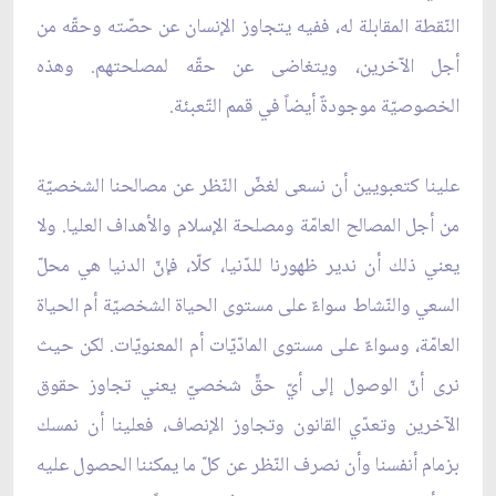
النّقطة المقابلة له، ففيه يتجاوز الإنسان عن حصّته وحقّه من
أجل الآخرين، ويتغاضى عن حقّه لمصلحتهم. وهذه
الخصوصيّة موجودةٌ أيضاً في قمم التّعبئة.
علينا كتعبويين أن نسعى لغضّ النّظر عن مصالحنا الشخصيّة
من أجل المصالح العامّة ومصلحة الإسلام والأهداف العليا. ولا
يعني ذلك أن ندير ظهورنا للدّنيا، كلّا، فإنّ الدنيا هي محلّ
السعي والنّشاط سواءٌ على مستوى الحياة الشخصيّة أم الحياة
العامّة، وسواءٌ على مستوى المادّيّات أم المعنويّات. لكن حيث
نرى أنّ الوصول إلى أيّ حقٍّ شخصيّ يعني تجاوز حقوق
الآخرين وتعدّي القانون وتجاوز الإنصاف، فعلينا أن نمسك
بزمام أنفسنا وأن نصرف النّظر عن كلّ ما يمكننا الحصول عليه