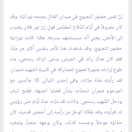
إنّ نفس حضور التعبويّ في ميدان القتال يمنحه نورانيّة. وقد
كان معروفاً في أيّام الدّفاع المقدّس قول: إنّ نور فلان يضرب
إلى الأعلى، يعني أنّه سيستشهد بسرعة. هكذا كانت نورانيّة
حضور التعبويّ، وقد شاهدت هذا الأمر بنفسي أكثر من مرّة.
فقد كان هناك رائد في الجيش، يدعى الرائد رستمي، جاء
طوع إرادته بصورة تعبويّ للمشاركة في كتيبة الشهيد شمران.
لقد رأيته عدّة مرّات، وفي إحدى الليالي كنّا جالسين مع
المرحوم شمران نتحدّث بشأن قضايا الجبهة، ففُتح الباب
ودخل الشّهيد رستمي. وكانت قد مرّت عدّة أيّام على رؤيتي
له، فرأيته وقد غطّاه الوحل من رأسه إلى أخمص قدميه. كان
حذاؤه موحلاً وجسده كذلك، وكان وجهه متعباً، وشعره