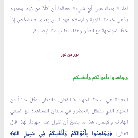
لماذا؟ وبناءً على أيّ شيء؟ فطالما أن كلّاً من زيد وعمرو
يدّعي خدمة الثّورة والإسلام فهو ليس بعدو. فلنشخّص إذاً
خطّ المواجهة مع العدّو وهذا يتطلّب منّا البصيرة.
نور من نور
وجاهدوا بأموالكم وأنفسكم
التعبئة هي ساحة الجهاد لا القتال. والقتال يمثِّل جانباً من
الجهاد الذي يتمثّل بالحضور في ميدان المجاهدة مع السعي
الهادف والإيمان. هذا ما يصحّ أن نقول عنه جهاداً. لهذا قال
تعالى:
وَجَاهِدُوا بِأَمْوَالِكُمْ وَأَنْفُسِكُمْ فِي سَبِيلِ اللهِ
﴾
﴿