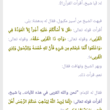
له: (يا شيخ، أقرأت القرآن؟).
فبهت الشيخ من أسير مكبول، فقال له بدهشة: بلى.
أقرأت قوله تعالى:
قُل لاَ أَسْأَلُكُمْ عَلَيْهِ أَجْراً إِلاَّ الْمَوَدَّةَ فِي
﴿
الْقُرْبى
، وقوله تعالى:
وَآتِ ذَا الْقُرْبى حَقَّهُ
، وقوله تعالى:
﴾
﴿
﴾
وَاعْلَمُوا أَنَّمَا غَنِمْتُم مِن شَيْءٍ فَأَنَّ للهِ خُمُسَهُ وَلِلرَّسُولِ وَلِذِي
﴿
الْقُربى
؟.
﴾
وبهر الشيخ وتهافت فقال:
نعم، قرأت ذلك.
فقال له الإمام:
"
نحن والله القربى في هذه الآيات.. يا شيخ،
أقرأت قوله تعالى:
إِنَّمَا يُرِيدُ اللَّهُ لِيُذْهِبَ عَنكُمُ الرِّجْسَ أَهْلَ
﴿