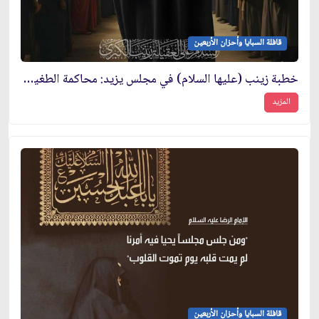
قافلة السبايا وأحزان الأربعين
خطبة زينب (عليها السلام) في مجلس يزيد: محاكمة الطغيان في عقر داره
المزيد
قافلة السبايا وأحزان الأربعين