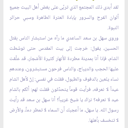
لقد أبدى ذلك المجتمع الذي تربّى على بغض أهل البيت جميع
ألوان الفرح والسرور بإبادة العترة الطاهرة وسبي حرائر
النبوة.
وروى سهل بن سعد الساعدي ما رآه من استبشار الناس بقتل
الحسين، يقول: خرجت إلى بيت المقدس حتى توسّطت
الشام، فإذا أنا بمدينة مطردة الأنهار كثيرة الأشجار، قد علّقت
عليها الحجب والديباج، والناس فرحون مستبشرون، وعندهم
نساء يلعبن بالدفوف والطبول، فقلت في نفسي: إنّ لأهل الشام
عيداً لا نعرفه، فرأيت قوماً يتحدّثون فقلت لهم: ألكم بالشام
عيد لا نعرفه؟ نراك يا شيخ غريباً؟ أنا سهل بن سعد قد رأيت
رسول الله. يا سهل، ما أعجبك أن السماء لا تمطر دماً، والأرض
لا تنخسف بأهلها.