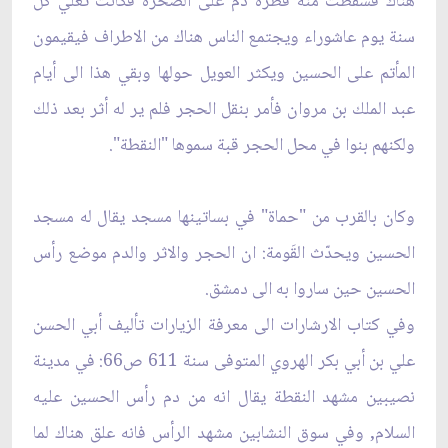
هناك فسقطت منه قطرة دم على الصخرة فكانت تغلي كل
سنة يوم عاشوراء ويجتمع الناس هناك من الاطراف فيقيمون
المأتم على الحسين ويكثر العويل حولها وبقي هذا الى أيام
عبد الملك بن مروان فأمر بنقل الحجر فلم ير له أثر بعد ذلك
ولكنهم بنوا في محل الحجر قبة سموها "النقطة".
وكان بالقرب من "حماة" في بساتينها مسجد يقال له مسجد
الحسين ويحدّث القَومة: ان الحجر والاثر والدم موضع رأس
الحسين حين ساروا به الى دمشق.
وفي كتاب الارشارات الى معرفة الزيارات تأليف أبي الحسن
علي بن أبي بكر الهروي المتوفى سنة 611 ص66: في مدينة
نصيبين مشهد النقطة يقال انه من دم رأس الحسين عليه
السلام, وفي سوق النشابين مشهد الرأس فانه علق هناك لما