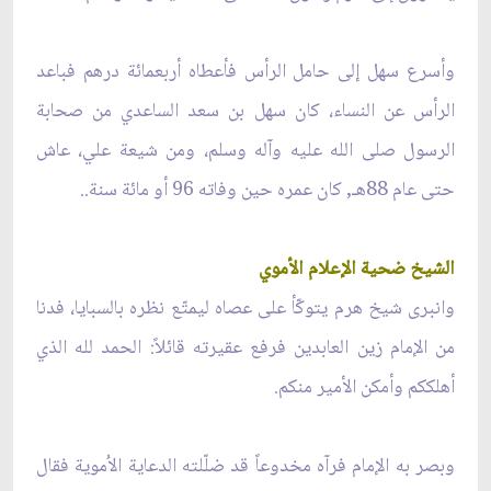
وأسرع سهل إلى حامل الرأس فأعطاه أربعمائة درهم فباعد
الرأس عن النساء، كان سهل بن سعد الساعدي من صحابة
الرسول صلى الله عليه وآله وسلم، ومن شيعة علي، عاش
حتى عام 88هـ, كان عمره حين وفاته 96 أو مائة سنة..
الشيخ ضحية الإعلام الأموي
وانبرى شيخ هرم يتوكّأ على عصاه ليمتّع نظره بالسبايا، فدنا
من الإمام زين العابدين فرفع عقيرته قائلاً: الحمد لله الذي
أهلككم وأمكن الأمير منكم.
وبصر به الإمام فرآه مخدوعاً قد ضلّلته الدعاية الاُموية فقال