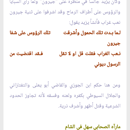
وكان يزيد جالساً في منظره على "جيرون" ولما رأى السبايا
والرؤوس على أطراف الرماح وقد اشرفوا على ثنية جيرون
نعب غراب فأنشأ يزيد يقول:
لـما بـدت تلك الحمول وأشرقت
تلك الرؤوس على شفا
جيرون
نـعب الغراب فقلت قل او لا تقل
فـقد اقتضيت من
الرسول ديوني
ومن هنا حكم ابن الجوزي والقاضي أبو يعلى والتفتازاني
والجلال السيوطي بكفره ولعنه وفسقه لأنه تجاوز الحدود
الشرعية وقتل أطهر وأشرف ذرية.
مارآه الصحابي سهل في الشام