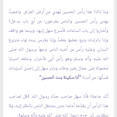
وما ذاك؟ هذا رأس الحسين يُهدي من أرض العراق. واعجباً،
يهدى رأس الحسين والناس يفرحون! من أيّ باب يدخل؟
وأشاروا إلى باب الساعات، فأسرع سهل إليها، وبينما هو واقف
وإذا بالرايات يتبع بعضها بعضاً، وإذا بفارس بيده لواء منزوع
السنان، وعليه رأس من أشبه الناس وجهاً برسول الله صلى
الله عليه وآله وسلم وهو رأس أبي الأحرار، وخلفه السبايا
محمولة على جمال بغير وطاء، وبادر سهل إلى إحدى السيّدات
فسألها: من أنت؟
"أنا سكينة بنت الحسين"
.
ألك حاجة؟ فأنا سهل صاحب جدّك رسول الله. (قل لصاحب
هذا الرأس أن يقدّمه أمامنا حتى يشتغل الناس بالنظر إليه، ولا
ينظرون إلى حرم رسول الله صلى الله عليه وآله وسلم).