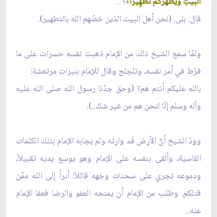
الْبَيْتِ وَيُطَهِّرَكُمْ تَطْهِيرًا
؟
"
.
﴾
قال: بلى. (نحن أهل البيت الذين خصّهم الله بالتطهير).
ولمّا سمع الشيخ ذلك من الإمام ذهبت نفسه حسرات على ما
فرّط في أمر نفسه، وتلجلج وقال للإمام بنبرات مرتعشة:
بالله عليكم أنتم هم؟ (وحق جدّنا رسول الله صلى الله عليه
وآله وسلم إنّا لنحن هم من غير شكّ..).
وودّ الشيخ أنّ الأرض قد وارته ولم يجابه الإمام بتلك الكلمات
القاسية، وألقى بنفسه على الإمام وهو يوسع يديه تقبيلاً،
ودموعه تجري على سحنات وجهه قائلاً: أبرأ إلى الله ممّن
قتلكم. وطلب من الإمام أن يمنحه العفو والرضا فعفا الإمام
عنه..