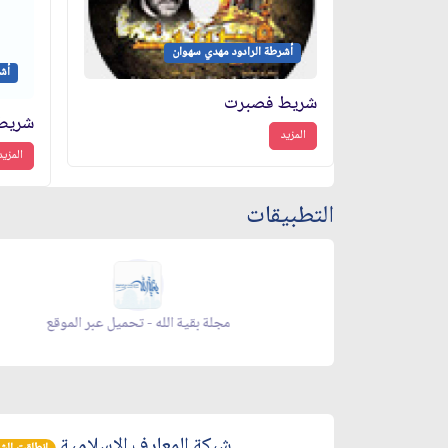
أشرطة الرادود مهدي سهوان
أش
شريط فصبرت
شريط 
المزيد
المزيد
التطبيقات
زاد شهر رمضان - تحميل عبر الموقع
شبكة المعارف الإسلامية