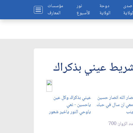
صدى
دوحة
نور
مؤسسات
لولاية
الولاية
الأسبوع
المعارف
ريط عيني بذكراك
صار الله انصار حسين
عيني بذكراك وكل عين
معي ان سال في حبك
ياحسين - نعي
ينب
ياوحي النور ياخير شعور
د الزوار: 700