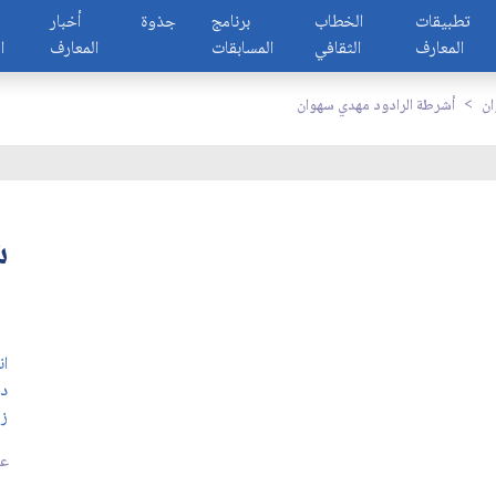
تطبيقات
الخطاب
برنامج
جذوة
أخبار
المعارف
الثقافي
المسابقات
المعارف
ا
ان
أشرطة الرادود مهدي سهوان
ش
ان
د
ز
عد