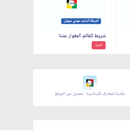
أشرطة الرادود مهدي سهوان
شريط للقائم المغوار جئنا
المزيد
معراج الصلاة - تحميل عبر الموقع
مكتبة