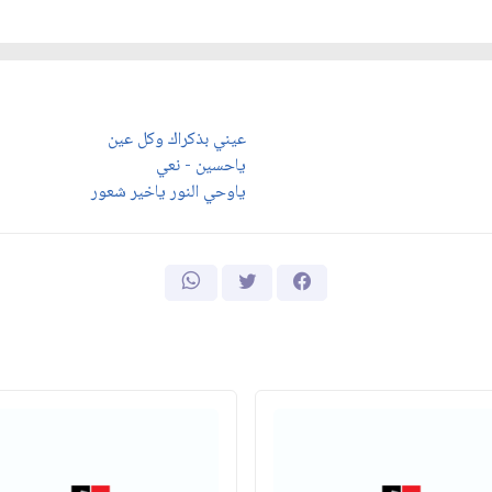
عيني بذكراك وكل عين
ياحسين - نعي
ياوحي النور ياخير شعور