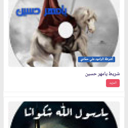
أشرطة الرادود علي حمَادي
شريط يامهر حسين
المزيد