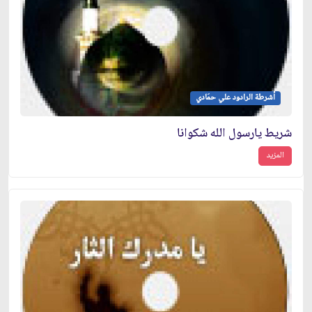
أشرطة الرادود علي حمَادي
شريط يارسول الله شكوانا
المزيد