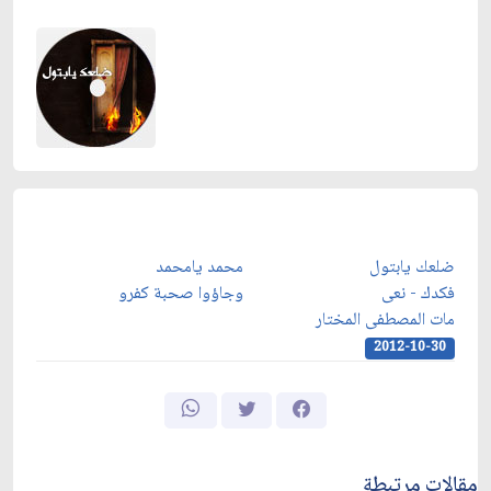
ضلعك يابتول
محمد يامحمد
فكدك - نعى
وجاؤوا صحبة كفرو
مات المصطفى المختار
2012-10-30
مقالات مرتبطة