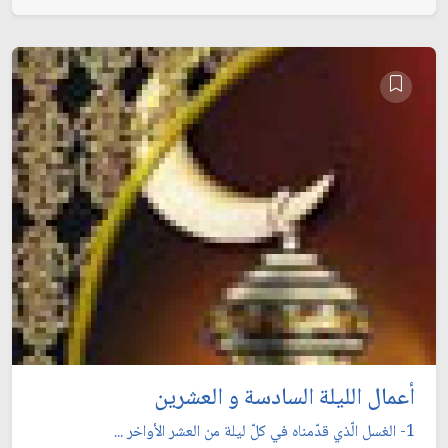
أعمال الليلة السادسة و العشرين
1- الغسل الّذي قدّمناه في كلّ ليلة من العشر الأواخر ...