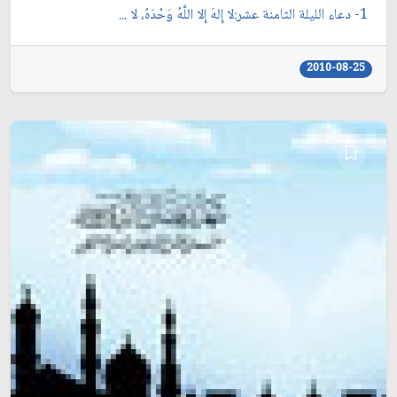
1- دعاء الليلة الثامنة عشر:لا إِلهَ إِلا اللَّهُ وَحْدَهُ، لا ...
2010-08-25