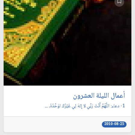
أعمال الليلة العشرون
1- دعاء: اللَّهُمَّ أَنْتَ رَبِّي لا إِلهَ لِي غَيْرُكَ اوَحِّدُهُ، ...
2010-08-25