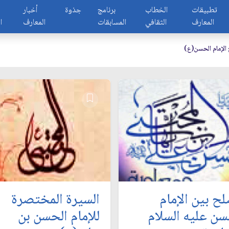
تطبيقات
الخطاب
برنامج
جذوة
أخبار
المعارف
الثقافي
المسابقات
المعارف
ا
الإمام الحسن(ع)
لح بين الإمام
السيرة المختصرة
سن عليه السلام
للإمام الحسن بن