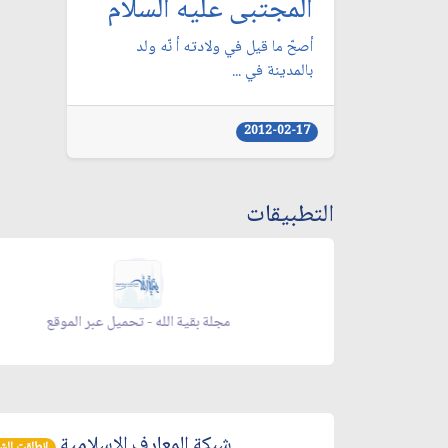
المجتبى عليه السلام
أصحّ ما قيل في ولادته أ نّه ولد
بالمدينة في ...
2012-02-17
التطبيقات
يل عبر الموقع
مجلة بقية الله - تحميل عبر الموقع
شبكة المعارف الإسلامية
انطلقت الشبكة 