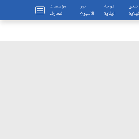
صدى
دوحة
نور
مؤسسات
لولاية
الولاية
الأسبوع
المعارف