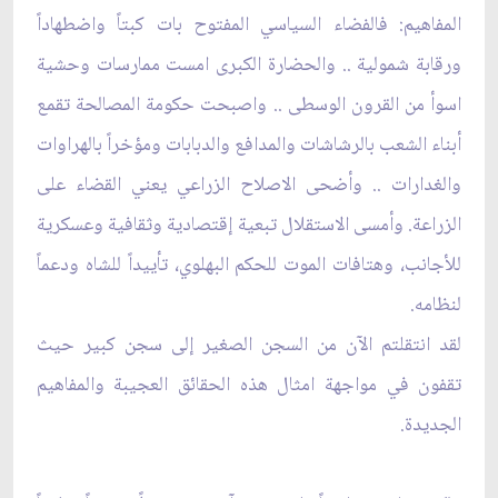
المفاهيم: فالفضاء السياسي المفتوح بات كبتاً واضطهاداً
ورقابة شمولية .. والحضارة الكبرى امست ممارسات وحشية
اسوأ من القرون الوسطى .. واصبحت حكومة المصالحة تقمع
أبناء الشعب بالرشاشات والمدافع والدبابات ومؤخراً بالهراوات
والغدارات .. وأضحى الاصلاح الزراعي يعني القضاء على
الزراعة. وأمسى الاستقلال تبعية إقتصادية وثقافية وعسكرية
للأجانب، وهتافات الموت للحكم البهلوي، تأييداً للشاه ودعماً
لنظامه.
لقد انتقلتم الآن من السجن الصغير إلى سجن كبير حيث
تقفون في مواجهة امثال هذه الحقائق العجيبة والمفاهيم
الجديدة.