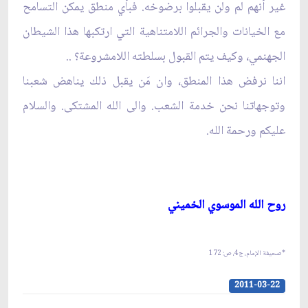
غير أنهم لم ولن يقبلوا برضوخه. فبأي منطق يمكن التسامح
مع الخيانات والجرائم اللامتناهية التي ارتكبها هذا الشيطان
الجهنمي، وكيف يتم القبول بسلطته اللامشروعة؟ ..
اننا نرفض هذا المنطق، وان مَن يقبل ذلك يناهض شعبنا
وتوجهاتنا نحن خدمة الشعب. والى الله المشتكى. والسلام
عليكم ورحمة الله.
روح الله الموسوي الخميني‏
*صحيفة الإمام، ج‏4، ص: 172
2011-03-22