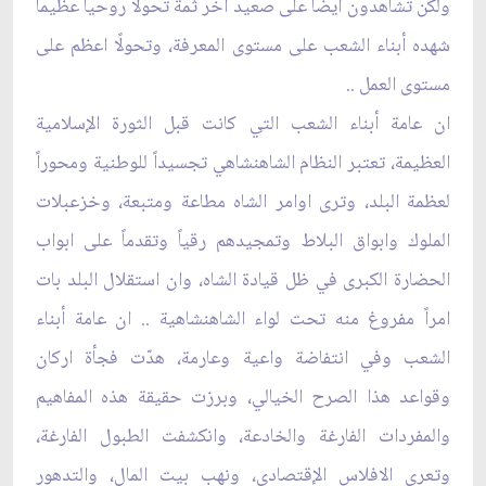
ولكن تشاهدون ايضاً على صعيد آخر ثمة تحولًا روحياً عظيماً
شهده أبناء الشعب على مستوى المعرفة، وتحولًا اعظم على
مستوى العمل ..
ان عامة أبناء الشعب التي كانت قبل الثورة الإسلامية
العظيمة، تعتبر النظام الشاهنشاهي تجسيداً للوطنية ومحوراً
لعظمة البلد، وترى اوامر الشاه مطاعة ومتبعة، وخزعبلات
الملوك وابواق البلاط وتمجيدهم رقياً وتقدماً على ابواب
الحضارة الكبرى في ظل قيادة الشاه، وان استقلال البلد بات
امراً مفروغ منه تحت لواء الشاهنشاهية .. ان عامة أبناء
الشعب وفي انتفاضة واعية وعارمة، هدّت فجأة اركان
وقواعد هذا الصرح الخيالي، وبرزت حقيقة هذه المفاهيم
والمفردات الفارغة والخادعة، وانكشفت الطبول الفارغة،
وتعرى الافلاس الإقتصادي، ونهب بيت المال، والتدهور