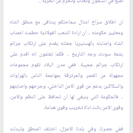
تقبع في السجون وتعذب وتُحرم من الحرية ..
ان اطلاق سراح امثال سماحتكم يتنافى مع منطق الشاه
ومعايير حكومته .. ان ارادة الشعب الفولاذية حطمت اعصاب
الشاه واصابته بالهستيريا جعلته يقدم على ارتكاب جرائم
بشعة سودت وجه التاريخ .. فكما تعلمون انه اقدم على
ارتكاب جرائم عجيبة. ففي مدن البلاد تقوم مجموعات
مجهولة من الغجر والمرتزقة بمهاجمة الناس بالهراوات
والسكاكين بدعم من قوى الامن الداخلي، وجرحهم واصابتهم
.. فالحكومة التي ينبغي لها ان تحافظ على النظم والامن،
وقوى الامن باتت اداة تخريب وقوى هدامة.
ففي عصرنا، وفي بلدنا الاعزل، اختلف المنطق وتبدلت