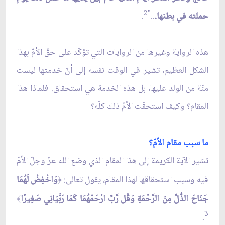
"2
حملته في بطنها.
..
.
هذه الرواية وغيرها من الروايات التي تؤكّد على حقّ الأمّ بهذا
الشكل العظيم، تشير في الوقت نفسه إلى أنّ خدمتها ليست
منّة من الولد عليها، بل هذه الخدمة هي استحقاق. فلماذا هذا
المقام؟ وكيف استحقّت الأمّ ذلك كلّه؟
ما سبب مقام الأمّ؟
تشير الآية الكريمة إلى هذا المقام الذي وضع الله عزّ وجلّ الأمّ
فيه وسبب استحقاقها لهذا المقام، يقول تعالى:
وَاخْفِضْ لَهُمَا
﴿
جَنَاحَ الذُّلِّ مِنَ الرَّحْمَةِ وَقُل رَّبِّ ارْحَمْهُمَا كَمَا رَبَّيَانِي صَغِيرًا
﴾
3
.