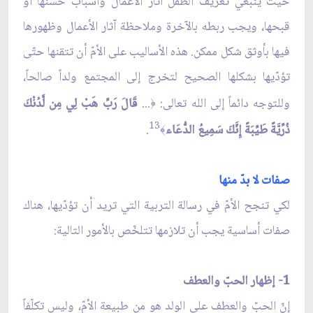
حيث ينبغي تعريف الطفل آثار الأعمال وأسباب حسنها أو
قبحها، ويجب ربطه بالآخرة وملاحظة آثار الأعمال وظهورها
فيها بأوثق شكل ممكن. هذه الأساليب على الأمّ أن تتقنها حتّى
تؤدّيها بشكلها الصحيح لتخرج إلى المجتمع ولداً صالحاً،
وللتوجه دائماً إلى الله تعالى:
...
قَالَ رَبِّ هَبْ لِي مِن لَّدُنْكَ
﴿
13
ذُرِّيَّةً طَيِّبَةً إِنَّكَ سَمِيعُ الدُّعَاء
.
﴾
صفات لا بدّ منها
لكي تنجح الأمّ في رسالة التربية التي تريد أن تؤدّيها، هناك
صفات أساسية يجب أن تلازمها تتلخّص بالأمور التالية:
1- إظهار الحبّ والعطف
إنّ الحبّ والعطف على الولد هو من طبيعة الأمّ، وليس تكلّفاً