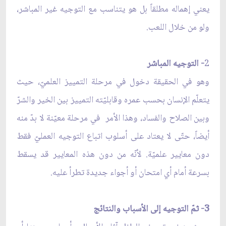
يعني إهماله مطلقاً بل هو يتناسب مع التوجيه غير المباشر،
ولو من خلال اللعب.
2
- التوجيه المباشر
وهو في الحقيقة دخول في مرحلة التمييز العلميّ، حيث
يتعلّم الإنسان بحسب عمره وقابليّته التمييز بين الخير والشرّ
وبين الصلاح والفساد، وهذا الأمر
في مرحلة معيّنة لا بدّ منه
أيضاً، حتّى لا يعتاد على أسلوب اتباع التوجيه العمليّ فقط
دون معايير علميّة
.
لأنّه من دون هذه المعايير قد يسقط
بسرعة أمام أي امتحان أو أجواء جديدة تطرأ عليه.
3- ثمّ التوجيه إلى الأسباب والنتائج