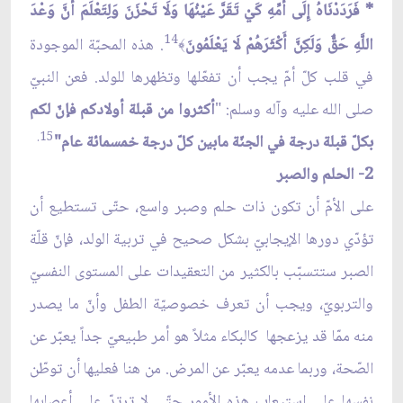
* فَرَدَدْنَاهُ إِلَى أُمِّهِ كَيْ تَقَرَّ عَيْنُهَا وَلَا تَحْزَنَ وَلِتَعْلَمَ أَنَّ وَعْدَ
14
اللَّهِ حَقٌّ وَلَكِنَّ أَكْثَرَهُمْ لَا يَعْلَمُونَ
. هذه المحبّة الموجودة
﴾
في قلب كلّ أمّ يجب أن تفعّلها وتظهرها للولد.
فعن النبيّ
صلى الله عليه وآله وسلم: "
أكثروا من قبلة أولادكم فإنّ لكم
15.
بكلّ قبلة درجة في الجنّة مابين كلّ درجة خمسمائة عام"
2- الحلم والصبر
على الأمّ أن تكون ذات حلم وصبر واسع، حتّى تستطيع أن
تؤدّي دورها الإيجابيّ بشكل صحيح في تربية الولد، فإنّ قلّة
الصبر ستتسبّب بالكثير من التعقيدات على المستوى النفسيّ
والتربويّ، ويجب أن تعرف خصوصيّة الطفل وأنّ ما يصدر
منه ممّا قد يزعجها كالبكاء مثلاً هو أمر طبيعيّ جداً يعبّر عن
الصّحة، وربما عدمه يعبّر عن المرض. من هنا فعليها أن توطّن
نفسها على استيعاب هذه الأمور حتّى لا ترتدّ على أعصابها