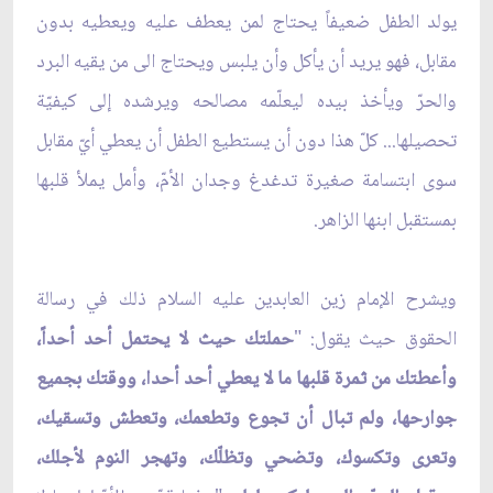
يولد الطفل ضعيفاً يحتاج لمن يعطف عليه ويعطيه بدون
مقابل، فهو يريد أن يأكل وأن يلبس ويحتاج الى من يقيه البرد
والحرّ ويأخذ بيده ليعلّمه مصالحه ويرشده إلى كيفيّة
تحصيلها... كلّ هذا دون أن يستطيع الطفل أن يعطي أيّ مقابل
سوى ابتسامة صغيرة تدغدغ وجدان الأمّ، وأمل يملأ قلبها
بمستقبل ابنها الزاهر.
ويشرح الإمام زين العابدين عليه السلام ذلك في رسالة
الحقوق حيث يقول: "
حملتك حيث لا يحتمل أحد أحداً،
وأعطتك من ثمرة قلبها ما لا يعطي أحد أحدا، ووقتك بجميع
جوارحها، ولم تبال أن تجوع وتطعمك، وتعطش وتسقيك،
وتعرى وتكسوك، وتضحي وتظلّك، وتهجر النوم لأجلك،