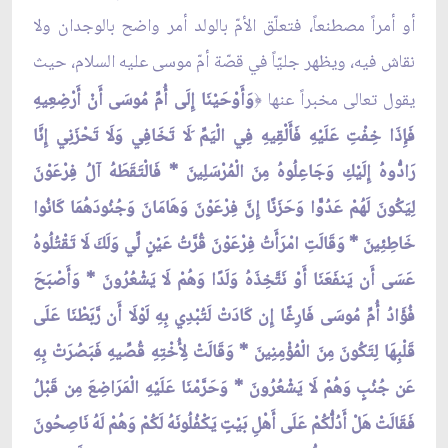
أو أمراً مصطنعاً، فتعلّق الأمّ بالولد أمر واضح بالوجدان ولا
نقاش فيه، ويظهر جليّاً في قصّة أمّ موسى عليه السلام، حيث
يقول تعالى مخبراً عنها
وَأَوْحَيْنَا إِلَى أُمِّ مُوسَى أَنْ أَرْضِعِيهِ
﴿
فَإِذَا خِفْتِ عَلَيْهِ فَأَلْقِيهِ فِي الْيَمِّ َلَا تَخَافِي وَلَا تَحْزَنِي إِنَّا
رَادُّوهُ إِلَيْكِ وَجَاعِلُوهُ مِنَ الْمُرْسَلِينَ * فَالْتَقَطَهُ آلُ فِرْعَوْنَ
لِيَكُونَ لَهُمْ عَدُوًّا وَحَزَنًا إِنَّ فِرْعَوْنَ وَهَامَانَ وَجُنُودَهُمَا كَانُوا
خَاطِئِينَ * وَقَالَتِ امْرَأَتُ فِرْعَوْنَ قُرَّتُ عَيْنٍ لِّي وَلَكَ لَا تَقْتُلُوهُ
عَسَى أَن يَنفَعَنَا أَوْ نَتَّخِذَهُ وَلَدًا وَهُمْ لَا يَشْعُرُونَ * وَأَصْبَحَ
فُؤَادُ أُمِّ مُوسَى فَارِغًا إِن كَادَتْ لَتُبْدِي بِهِ لَوْلَا أَن رَّبَطْنَا عَلَى
قَلْبِهَا لِتَكُونَ مِنَ الْمُؤْمِنِينَ * وَقَالَتْ لِأُخْتِهِ قُصِّيهِ فَبَصُرَتْ بِهِ
عَن جُنُبٍ وَهُمْ لَا يَشْعُرُونَ * وَحَرَّمْنَا عَلَيْهِ الْمَرَاضِعَ مِن قَبْلُ
فَقَالَتْ هَلْ أَدُلُّكُمْ عَلَى أَهْلِ بَيْتٍ يَكْفُلُونَهُ لَكُمْ وَهُمْ لَهُ نَاصِحُونَ