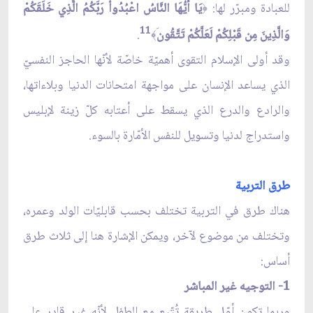
للعبادة ومبرّر لها:
يَا أَيُّهَا النَّاسُ اعْبُدُواْ رَبَّكُمُ الَّذِي خَلَقَكُمْ
﴿
11
وَالَّذِينَ مِن قَبْلِكُمْ لَعَلَّكُمْ تَتَّقُون
.
﴾
وقد أولى الإسلام التقوى أهميّة خاصّة لأنّها الحاجز النفسيّ
الذي يساعد الإنسان على مواجهة امتحانات الدنيا وبلاءاتها،
والرادع والدرع الذي يسقط على أعتابه كلّ زينة لإبليس
واستدراج لدنيا وتسويل للنفس الأمّارة بالسوء.
طرق التربية
هناك طرق في التربية تختلف بحسب قابليّات الولد وعمره،
وتختلف من موضوع لآخر، ويمكن الإشارة هنا إلى ثلاث طرق
أساس:
1- التوجيه غير المباشر
وربما تكون أوّل طريقة تُتّبع مع الطفل لأنّه غير قادر على