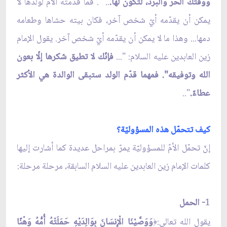
ووقتك الحرّ والبرد، لتكون لها.
.. ". فما قدّمته الأمّ لولدها لا
يمكن أن يقدّمه أيّ شخص آخر، فكان بيته حشاها وطعامه
دمها... وهذا ما لا يمكن أن يقدّمه أيّ شخص آخر. يقول الإمام
زين العابدين عليه السلام: "...
فإنّك لا تطيق شكرها إلّا بعون
الله وتوفيقه". فمهما قدّم الولد ستبقى الوالدة هي الأكثر
عطاءً.
"..
كيف تتحمّل هذه المسؤوليّة؟
إنّ تحمّل الأمّ للمسؤوليّة يمرّ بمراحل عديدة كما أشارت إليها
كلمات الإمام زين العابدين عليه السلام السابقة، مرحلة مرحلة:
1
- الحمل
يقول الله تعالى:
وَوَصَّيْنَا الْإِنسَانَ بِوَالِدَيْهِ حَمَلَتْهُ أُمُّهُ وَهْنًا
﴿