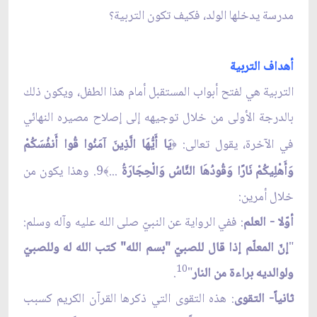
مدرسة يدخلها الولد، فكيف تكون التربية؟
أهداف التربية
التربية هي لفتح أبواب المستقبل أمام هذا الطفل، ويكون ذلك
بالدرجة الأولى من خلال توجيهه إلى إصلاح مصيره النهائي
في الآخرة، يقول تعالى:
يَا أَيُّهَا الَّذِينَ آمَنُوا قُوا أَنفُسَكُمْ
﴿
وَأَهْلِيكُمْ نَارًا وَقُودُهَا النَّاسُ وَالْحِجَارَةُ
...
9. وهذا يكون من
﴾
خلال أمرين:
أوّلا
-
العلم
: ففي الرواية عن النبيّ صلى الله عليه وآله وسلم:
"
إنّ المعلّم إذا قال للصبيّ "بسم الله" كتب الله له وللصبيّ
10
ولوالديه براءة من النار
"
.
ثانياً- التقوى
: هذه التقوى التي ذكرها القرآن الكريم كسبب