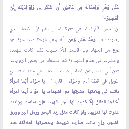
عَلَى وَهْنٍ وَفِصَالُهُ فِي عَامَيْنِ أَنِ اشْكُرْ لِي وَلِوَالِدَيْكَ إِلَيَّ
4
الْمَصِيرُ
.
﴾
إنّ تحمّل الأمّ للولد في فترة الحمل رغم كلّ الضعف الذي
يعتريها:
...
وَهْنًا عَلَى وَهْنٍ
...
، وهي فرحة مستبشرة، هو
﴾
﴿
نوع من الجهاد ولو قضت الأمّ بسبب ذلك كانت شهيدة
وحشرت في مقام الشهداء! كما يستفاد من بعض الروايات،
فعن أبي بصير، عن الصادق عليه السلام - في حديث قدسيّ
طويل في قصّة آدم وحوّاء - قال: "...
يا حوّاء أيّما امرأة
ماتت في ولادتها حشرتها مع الشهداء، يا حوّاء أيّما امرأة
أخذها الطلق إلّا كتبت لها أجر شهيد، فإن سلمت وولدت
غفرت لها ذنوبها، ولو كانت مثل زبد البحر ورمل البر وورق
الشجر، وإن ماتت صارت شهيدة، وحضرتها الملائكة عند