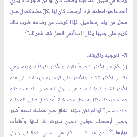
وماله في سبيل الله، فإذا وضعت كان لها من الأجر ما لا يدري
أحد ما هو؛ لعظمه، فإذا أرضعت كان لها بكلّ مصّة كعدل عتق
محرّر من ولد إسماعيل، فإذا فرغت من رضاعه ضرب ملك
7
كريم على جنبها وقال: استأنفي العمل فقد غفر لك
"
.
3- التوجيه والإرشاد
إنّ الأمّ هي الأكثر التصاقاً بالولد والأكثر تفرّغاً لشؤونه، وهي
بالتالي الأكثر تأثيراً والأقدر على توجيهه وإرشاده. كلّ هذه
الأمور تشير إليها الرواية عن رسول الله صلى الله عليه وآله
وسلم عندما شكا إليه رجل سوء خلق أمّه فقال صلى الله عليه
وآله وسلم: "
إنّها لم تكن سيّئة الخلق حين حملتك تسعة أشهر
وحين أرضعتك حولين وحين سهرت لك ليلها وأظمأت
8
نهارها..
"
. من هنا كانـت الأمّ هي المربي الحقيقي وأول