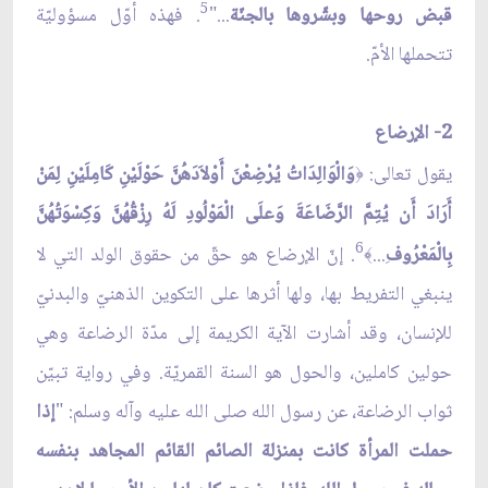
5
قبض روحها وبشّروها بالجنّة
..."
. فهذه أوّل مسؤوليّة
تتحملها الأمّ.
2- الإرضاع
يقول تعالى:
وَالْوَالِدَاتُ يُرْضِعْنَ أَوْلاَدَهُنَّ حَوْلَيْنِ كَامِلَيْنِ لِمَنْ
﴿
أَرَادَ أَن يُتِمَّ الرَّضَاعَةَ وَعلَى الْمَوْلُودِ لَهُ رِزْقُهُنَّ وَكِسْوَتُهُنَّ
6
بِالْمَعْرُوف
ِ...
. إنّ الإرضاع هو حقّ من حقوق الولد التي لا
﴾
ينبغي التفريط بها، ولها أثرها على التكوين الذهنيّ والبدنيّ
للإنسان، وقد أشارت الآية الكريمة إلى مدّة الرضاعة وهي
حولين كاملين، والحول هو السنة القمريّة. وفي رواية تبيّن
ثواب الرضاعة، عن رسول الله صلى الله عليه وآله وسلم: "
إذا
حملت المرأة كانت بمنزلة الصائم القائم المجاهد بنفسه