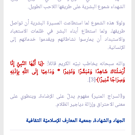
الشهداء شموع البشرية على طريقها اللاحب الطويل.
ولولا هذه الشموع لما استطاعت المسيرة البشرية أن تواصل
طريقها، ولما استطاع أبناء البشر في ظلمات الاستعباد
والاستبداد أن يمارسوا نشاطاتهم ويقدموا خدماتهم إلى
الإنسانية.
والله سبحانه يخاطب نبيّه الكريم قائلاً:
﴿
يَا أَيُّهَا النَّبِيُّ إِنَّا
أَرْسَلْنَاكَ شَاهِدًا وَمُبَشِّرًا وَنَذِيرًا * وَدَاعِيًا إِلَى اللَّهِ بِإِذْنِهِ
وَسِرَاجًا مُّنِيرًا﴾
[3].
و(السراج المنير) مفهوم يدلّ على الإضاءة، وينطوي على
معنى الاحتراق وإزالة دياجير الظلام.
الجهاد والشهادة، جمعية المعارف الإسلاميّة الثقافية