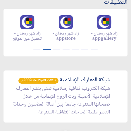
التطبيقات
زاد شهر رمضان -
زاد شهر رمضان -
زاد شهر رمضان -
م
appgallery
appstore
تحميل عبر الموقع
تح
شبكة المعارف الإسلامية
انطلقت الشبكة عام 2002م.
شبكة الكترونية ثقافية إسلامية تعنى بنشر المعارف
الإسلامية الأصيلة وبث الروح الإيمانية من خلال
صفحاتها المتنوعة جامعة بين أصالة المضمون وحداثة
العصر ملبية الحاجات الثقافية المتنوعة