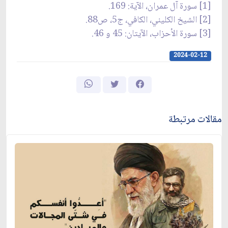
[1] سورة آل عمران، الآية: 169.
[2] الشيخ الكليني، الكافي، ج5، ص88.
[3] سورة الأحزاب، الآيتان: 45 و 46.
2024-02-12
مقالات مرتبطة