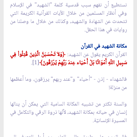
نستطيع أن نفهم سبب قدسية كلمة "الشهيد" في الإسلام
وفي أنظار المسلمين من خلال الآيات القرآنية الكريمة التي
تتحدث عن الشهادة والشهيد، وكذلك من خلال ما وصلنا من
روايات في هذا الحقل.
مكانة الشهيد في القرآن
القرآن الكريم يقول عن الشهيد:
﴿
وَلاَ تَحْسَبَنَّ الَّذِينَ قُتِلُواْ فِي
سَبِيلِ اللّهِ أَمْوَاتًا بَلْ أَحْيَاء عِندَ رَبِّهِمْ يُرْزَقُونَ﴾
[1].
فالشهداء - إذن - "أحياء" و"عند ربهم" يرزقون، وما أعظمها
من منزلة!
والسنة تكثر من تشبيه المكانة السامية التي يمكن أن ينالها
إنسان في حياته بمكانة الشهيد، لأنّها ذروة الرقي والتكامل في
المسيرة الإنسانيّة.