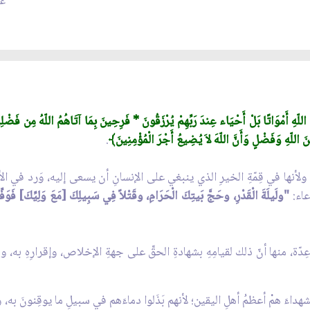
عدد
لّهِ أَمْوَاتًا بَلْ أَحْيَاء عِندَ رَبِّهِمْ يُرْزَقُونَ * فَرِحِينَ بِمَا آتَاهُمُ اللّهُ مِن فَضْلِهِ وَ
َ اللّهِ وَفَضْلٍ وَأَنَّ اللّهَ لاَ يُضِيعُ أَجْرَ الْمُؤْمِنِينَ﴾
.
ه. ولأنها في قِمّةِ الخيرِ الذي ينبغي على الإنسانِ أن يسعى إليه، وَرد في ال
عاء:
"ولَيلَةَ الْقَدْرِ، وحَجَّ بَيتِكَ الْحَرَامِ، وقَتْلاً فِي سَبِيلِكَ [مَعَ وَلِيِّكَ] فَو
ِدّة، منها أنّ ذلك لقيامِهِ بشهادةِ الحقِّ على جهةِ الإخلاص، وإقرارِهِ به، ود
الشهداءَ همْ أعظمُ أهلِ اليقين؛ لأنهم بَذَلوا دماءَهم في سبيلِ ما يوقِنونَ به، وهو