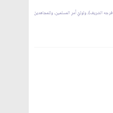
له فرجه الشريف)، ولوليِّ أمرِ المسلمين، وللمجاهدينَ