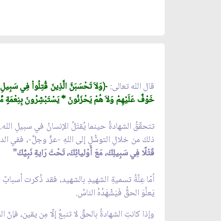
قال الله تعالى:
﴿وَلاَ تَحْسَبَنَّ الَّذِينَ قُتِلُواْ فِي سَبِيلِ ال
خَوْفٌ عَلَيْهِمْ وَلاَ هُمْ يَحْزَنُونَ * يَسْتَبْشِرُونَ بِنِعْمَةٍ مِّن
تتحقّقُ الشهادةُ حينما يُقتَلُ الإنسانُ في سبيلِ الل
ذلكَ من خلالِ التوسُّلِ إلى اللهِ -عزَّ وجلَّ-، ففي الد
قَتْلًا فِي سَبِيلِكَ، مَعَ أَوْليائِكَ، تَحْتَ رَايةِ نَبِيِّكَ"
أمّا عِلّةُ تسميةِ الشهيدِ بالشهيد، فقد ذُكرت أسبابٌ ع
يَعلُوَ الحقُّ فَيَشْهَدُهُ الناسُ.
وإذا كانتِ الشهادةُ بالحقِّ لا تنبعُ إلّا مِن يقين، فإنّ 