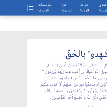
صدى
دوحة
نور
مؤسسات
لولاية
الولاية
الأسبوع
المعارف
َهِدوا بالحَقّ
ل الله تعالى: ﴿وَلاَ تَحْسَبَنَّ الَّذِينَ قُتِلُواْ فِي
بِيلِ اللّهِ أَمْوَاتًا بَلْ أَحْيَاء عِندَ رَبِّهِمْ يُرْزَقُونَ *
رِحِينَ بِمَا آتَاهُمُ اللّهُ مِن فَضْلِهِ وَيَسْتَبْشِرُونَ
لَّذِينَ لَمْ يَلْحَقُواْ بِهِم مِّنْ خَلْفِهِمْ أَلاَّ خَوْفٌ عَلَيْهِمْ
لاَ هُمْ يَحْزَنُونَ * يَسْتَبْشِرُونَ بِنِعْمَةٍ مِّنَ اللّهِ
فَضْلٍ وَأَنَّ اللّهَ لاَ يُضِيعُ أَجْرَ الْمُؤْمِنِينَ﴾.