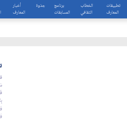
تطبيقات
الخطاب
برنامج
جذوة
أخبار
المعارف
الثقافي
المسابقات
المعارف
ا
ش
قا
سَ
فَ
بِا
وَ
وَ