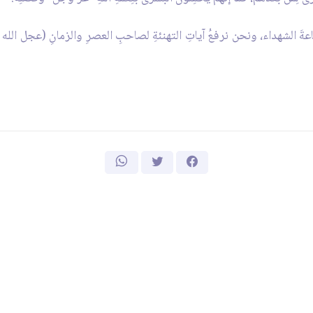
شفاعةَ الشهداء، ونحن نرفعُ آياتِ التهنئةِ لصاحبِ العصرِ والزمانِ (عجل ال