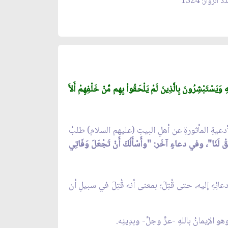
 الزوار: 1324
يَسْتَبْشِرُونَ بِالَّذِينَ لَمْ يَلْحَقُواْ بِهِم مِّنْ خَلْفِهِمْ أَلاَّ
أدعيةِ المأثورةِ عن أهلِ البيتِ (عليهم السلام) طلبُ
َفِّقْ لَنَا"، وفي دعاءٍ آخَر: "وأَسْأَلُكَ أَنْ تَجْعَلَ وَفَاتِي
عائِهِ إليه، حتى قُتِلَ؛ بمعنى أنه قُتِلَ في سبيلِ أن
 الإيمانُ باللهِ -عزَّ وجلَّ- وبدِينِه.