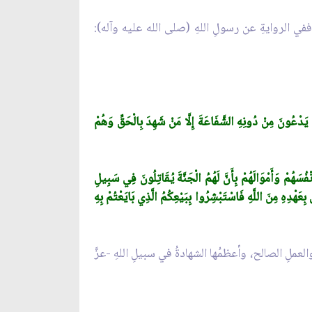
-، ففي الروايةِ عن رسولِ اللهِ (صلى الله عليه وآله):
 يَدْعُونَ مِنْ دُونِهِ الشَّفَاعَةَ إِلَّا مَنْ شَهِدَ بِالْحَقِّ وَهُمْ
فُسَهُمْ وَأَمْوَالَهُمْ بِأَنَّ لَهُمُ الْجَنَّةَ يُقَاتِلُونَ فِي سَبِيلِ
عَهْدِهِ مِنَ اللَّهِ فَاسْتَبْشِرُوا بِبَيْعِكُمُ الَّذِي بَايَعْتُمْ بِهِ
ِ والعملِ الصالح، وأعظمُها الشهادةُ في سبيلِ اللهِ -عزَّ