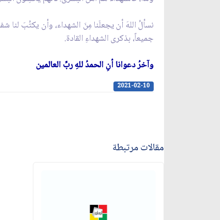
نسألُ اللهَ أن يجعلَنا مِنَ الشهداء، وأن يكتُبَ لنا 
جميعاً، بذكرى الشهداءِ القادة.
وآخرُ دعوانا أنِ الحمدُ للهِ ربِّ العالمين
2021-02-10
مقالات مرتبطة