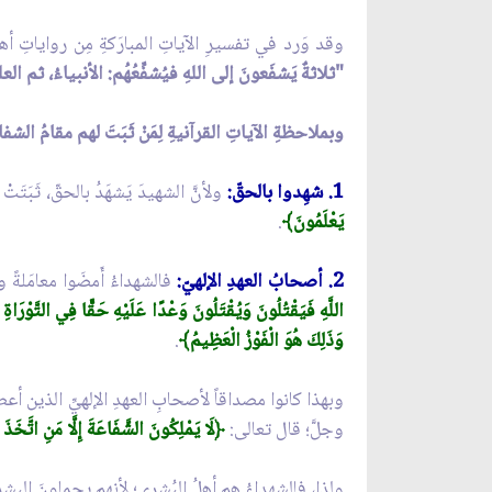
وقد وَرد في تفسيرِ الآياتِ المبارَكةِ مِن رواياتِ أهل
"ثلاثةٌ يَشفَعونَ إلى اللهِ فيُشفِّعُهُم: الأنبياءُ، ثم ال
وبملاحظةِ الآياتِ القرآنيةِ لِمَنْ ثَبَتَ لهم مقامُ الش
1. شهِدوا بالحقّ:
ولأنَّ الشهيدَ يَشهَدُ بالحقّ، ثَبَتَ
يَعْلَمُونَ﴾
.
2. أصحابُ العهدِ الإلهيّ:
فالشهداءُ أَمضَوا معامَلةً وب
اللَّهِ فَيَقْتُلُونَ وَيُقْتَلُونَ وَعْدًا عَلَيْهِ حَقًّا فِي التَّوْرَاةِ 
وَذَلِكَ هُوَ الْفَوْزُ الْعَظِيمُ﴾
.
وبهذا كانوا مصداقاً لأصحابِ العهدِ الإلهيِّ الذين أعطاهُم
وجلَّ؛ قال تعالى:
﴿لَا يَمْلِكُونَ الشَّفَاعَةَ إِلَّا مَنِ اتَّخَذَ
ولذا، فالشهداءُ هم أهلُ البُشرى؛ لأنهم يحمِلونَ البشرى 