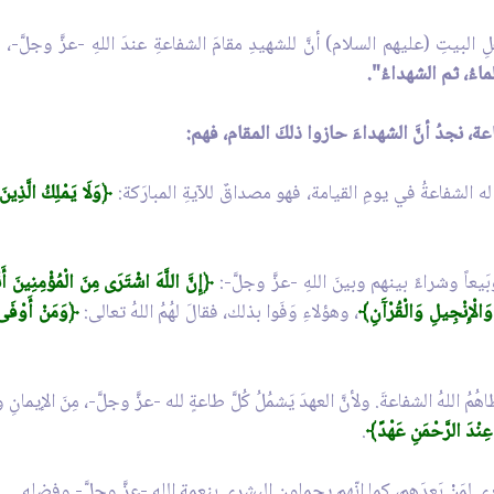
ِ البيتِ (عليهم السلام) أنَّ للشهيدِ مقامَ الشفاعةِ عندَ اللهِ -عزَّ وجلَّ
علماءُ، ثم الشهداءُ".
فاعة، نجدُ أنَّ الشهداءَ حازوا ذلكَ المقام، فهم:
تْ له الشفاعةُ في يومِ القيامة، فهو مصداقٌ للآيةِ المبارَكة:
﴿وَلَا يَمْلِكُ الَّذِينَ
َيعاً وشراءً بينهم وبينَ اللهِ -عزَّ وجلَّ-:
﴿إِنَّ اللَّهَ اشْتَرَى مِنَ الْمُؤْمِنِينَ أَنْ
وَالْإِنْجِيلِ وَالْقُرْآَنِ﴾
، وهؤلاءِ وَفَوا بذلك، فقالَ لهُمُ اللهُ تعالى:
﴿وَمَنْ أَوْفَى بِ
ُ اللهُ الشفاعةَ. ولأنَّ العهدَ يَشمُلُ كُلَّ طاعةٍ لله -عزَّ وجلَّ-، مِنَ الإيمان
 عِنْدَ الرَّحْمَنِ عَهْدً﴾
.
لِمَنْ بَعدَهم، كما إنّهم يحمِلون البشرى بنِعمةِ اللهِ -عزَّ وجلَّ- وفضلِه.