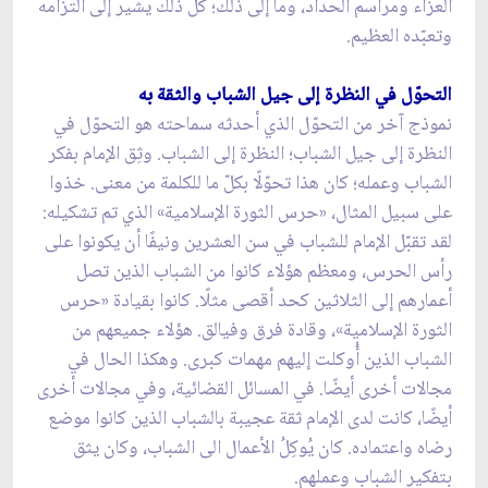
العزاء ومراسم الحداد، وما إلى ذلك؛ كل ذلك يشير إلى التزامه
وتعبّده العظيم.
التحوّل في النظرة إلى جيل الشباب والثقة به
نموذج آخر من التحوّل الذي أحدثه سماحته هو التحوّل في
النظرة إلى جيل الشباب؛ النظرة إلى الشباب. وثِق الإمام بفكر
الشباب وعمله؛ كان هذا تحوّلًا بكلّ ما للكلمة من معنى. خذوا
على سبيل المثال، «حرس الثورة الإسلامية» الذي تم تشكيله:
لقد تقبّل الإمام للشباب في سن العشرين ونيفًا أن يكونوا على
رأس الحرس، ومعظم هؤلاء كانوا من الشباب الذين تصل
أعمارهم إلى الثلاثين كحد أقصى مثلًا. كانوا بقيادة «حرس
الثورة الإسلامية»، وقادة فرق وفيالق. هؤلاء جميعهم من
الشباب الذين أُوكلت إليهم مهمات كبرى. وهكذا الحال في
مجالات أخرى أيضًا. في المسائل القضائية، وفي مجالات أخرى
أيضًا، كانت لدى الإمام ثقة عجيبة بالشباب الذين كانوا موضع
رضاه واعتماده. كان يُوكِلُ الأعمال الى الشباب، وكان يثق
بتفكير الشباب وعملهم.