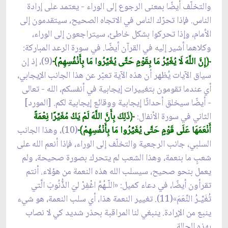
والتخلّف أيضًا بمعنى الرجوع إلى الوراء - يعتمد على إرادة
الناس. فإذا تحرّك الناس في الاتجاه الصحيح، سيتقدمون إلى
الأمام، وإذا تحركوا بشكل خاطئ، سيتراجعون إلى الوراء،
وكلاهما أشير إليه في القرآن أيضًا. في سورة الرعد المباركة:
﴿إِنَّ اللَّهَ لَا يُغَيِّرُ مَا بِقَوْمٍ حَتَّى يُغَيِّرُوا مَا بِأَنْفُسِهِمْ﴾
(9)، إذ إن
سياق الآيات يُظهر أن هذه الآية تعبّر عن هذا الجانب الإيجابي،
أي عندما تقومون بتغييرات إيجابية في أنفسكم، الله - تعالى
- أيضًا سيخلق أحداثًا إيجابية ووقائع إيجابية لكم. [المورد]
الثاني في سورة الأنفال:
﴿ذَلِكَ بِأَنَّ اللَّهَ لَمْ يَكُ مُغَيِّرًا نِعْمَةً
أَنْعَمَهَا عَلَى قَوْمٍ حَتَّى يُغَيِّرُوا مَا بِأَنْفُسِهِمْ﴾
(10)، وهذا الجانب
السلبي، جانب الرجعية والتخلّف إلى الوراء، فإذا أنعم الله على
شعبٍ ما بنعمة، وهذا الشعب لم يتحرك بصورة صحيحة، ولم
يعمل بنحو صحيح، سيسلب الله هذه النعمة من هؤلاء. أنتم
تقرأون أيضًا، في دعاء كميل: «اللّـهُمَّ اغْفِرْ ليَ الذُّنُوبَ الَّتي
تُغَيِّـرُ النِّعَمَ»(11). تغيير النعمة هذا، أي سلب النعمة، هو شيء
ينبع من الإرادة. ينبغي لنا المراقبة بحذر شديد كي لا نصاب
بهذه الحالة.