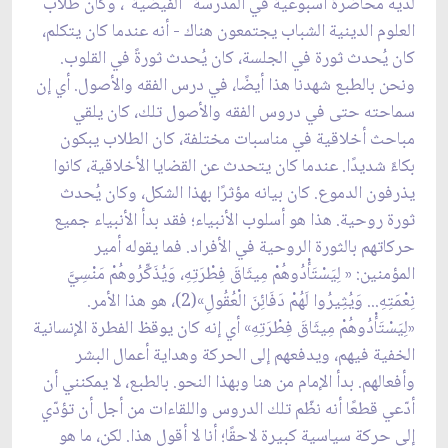
لديه محاضرة أسبوعية في المدرسة "الفيضية"، وكان طلّاب
العلوم الدينية الشباب يجتمعون هناك - أنه عندما كان يتكلم،
كان يُحدث ثورة في الجلسة، كان يُحدث ثورةً في القلوب.
ونحن بالطبع شهدنا هذا أيضًا، في درس الفقه والأصول. أي إن
سماحته حتى في دروس الفقه والأصول تلك، كان يلقي
مباحث أخلاقية في مناسبات مختلفة، كان الطلاب يبكون
بكاءً شديدًا. عندما كان يتحدث عن القضايا الأخلاقية، كانوا
يذرفون الدموع. كان بيانه مؤثرًا بهذا الشكل، وكان يُحدث
ثورة روحية. هذا هو أسلوب الأنبياء؛ فقد بدأ الأنبياء جميع
حركاتهم بالثورة الروحية في الأفراد. فما يقوله أمير
المؤمنين: « لِيَسْتَأْدُوهُمْ مِيثَاقَ فِطْرَتِهِ، وَيُذَكِّرُوهُمْ مَنْسِيَّ
نِعْمَتِهِ... وَيُثِيرُوا لَهُمْ دَفَائِنَ الْعُقُولِ»(2)، هو هذا الأمر.
«لِيَسْتَأْدُوهُمْ مِيثَاقَ فِطْرَتِهِ» أي إنه كان يوقظ الفطرة الإنسانية
الخفية فيهم، ويدفعهم إلى الحركة وهداية أعمال البشر
وأفعالهم. بدأ الإمام من هنا وبهذا النحو. بالطبع، لا يمكنني أن
أدّعي قطعًا أنه نظّم تلك الدروس واللقاءات من أجل أن تؤدّي
إلى حركة سياسية كبيرة لاحقًا؛ أنا لا أقول هذا. لكن، ما هو