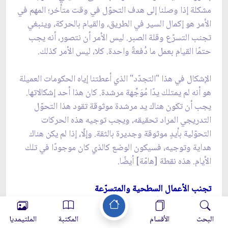
مشكلة إذا وصلنا إلى هدف التحوّل في وقت متأخر؛ المهم في
الأمر هو إكمال السير في الطريق، والقيام بالحركة، وينبغي
تجنب التسرّع وقلة الصبر. ليس الأمر أن نتصور، أنه يجب
حتمًا القيام بعمل ما دُفعةً واحدة. كلا، ليس الأمر كذلك.
الإشكال في هذا "التجدّد" الذي أعطتنا إياه الحكومات العميلة
هو أنه لم يمتلك يدًا مُوَجِّهة مرشدة. كان هذا أحد إشكالاتها.
يجب أن تكون هناك يد مرشدة موثوقة تقود هذا التحوّل
التدريجي المراد تحقيقه، ويجب توجيه هذه الحركات
التحوّلية بأيدٍ موثوقة وجديرة بالثقة. وإلّا، إذا لم يكن هناك
هداية وتوجيه، فسيكون الوضع كالذي كان موجودًا في تلك
الأيام. هذه نقطة [هامّة] أيضًا.
تجنب الأعمال السطحية والمتسرّعة
نقطة أخرى؛ هي أنه لا ينبغي الخلط والاشتباه بين التحوّل
وسلسلة من الأعمال السطحية والسهلة. فبعض الأعمال
البحث
الأقسام
المكتبة
الملتيمديا