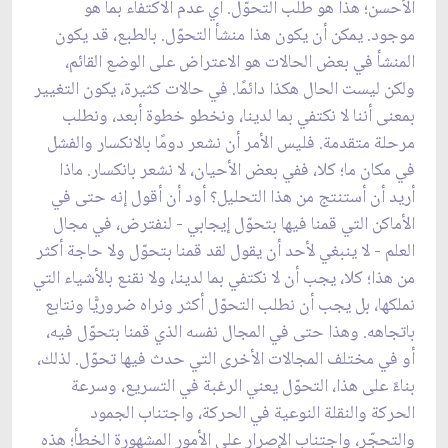
الأحسن؛ هذا هو طلب التحوّل. أي عدم الاكتفاء بما هو
موجود. يمكن أن يكون هذا منشأ التحوّل. بالطبع، قد يكون
المنشأ في بعض الحالات هو الاعتراض على الوضع القائم،
ولكن ليست الحال هكذا دائمًا. في حالات كثيرة، يكون التغيير
بمعنى أننا لا نكتفي بما لدينا، ونخطو خطوة أبعد، ونطلب
مرحلة متقدمة. فليس الأمر أن نشعر دومًا بالانكسار والفشل
في مكان ما؛ كلا، ففي بعض الأحيان، لا نشعر بانكسار. ماذا
أريد أن أستنتج من هذا التحليل؟ أود أن أقول إنه حتى في
الأماكن التي قمنا فيها بتحوّل إيجابي - لنفترض، في مجال
العلم - لا ينبغي لأحد أن يقول لقد قمنا بتحوّل ولا حاجة أكثر
من هذا؛ كلا، يجب أن لا نكتفي بما لدينا، ولا نقنع بالأشياء التي
نملكها، بل يجب أن نطلب التحوّل أكثر ونراه ضروريًّا ونتابع
باتجاهه. وهذا حتى في المجال نفسه الذي قمنا بتحوّل فيه،
أو في مختلف المجالات الأخرى التي حدث فيها تحوّل. لذلك،
بناءً على هذا، التحوّل يعني الرغبة في التسريع، وسرعة
الحركة والنقلة النوعية في الحركة، واجتناب الجمود
والتحجّر، واجتناب الإصرار على الأمور المشهورة الخطأ؛ هذه