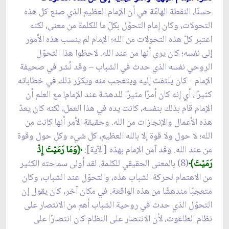
حسنًا، النقطة الهامّة هي أن الإمام العظيم الذي صنع كل هذه
التحولات، وكان إمام التحوّل بكلّ ما للكلمة من معنى، لكنه
اعتبر كلّ هذه التحولات من الله؛ الإمام لم ينسب هذه الأمور
إلى نفسه؛ كان يرى أنها من عند الله. لاحظوا هذا التحوّل
الروحي نفسه الذي حدث في الشباب – وقد نُشر في صحيفة
الإمام - كان يلتفت إليه ويتعجب منه ويكرّر ذلك في خطاباته
كثيرًا، أي إنه كان أمرًا مثيرًا للدهشة عند الإمام! مع العلم أن
الإمام قام بذلك بنفسه، كانت يده في هذا العمل، لكنه كان يعدّ
هذه الأعمال والإنجازات من الله. وحقيقة الأمر أنها كانت من
الله؛ لا حول ولا قوة إلا بالله العظيم، كل شيء وكل حول وقوة
من عند الله. وقد آمن الإمام بهذه [الآية]:
﴿وَمَا رَمَيْتَ إِذْ
رَمَيْتَ﴾
(8) بالمعنى الحقيقي للكلمة. لقد أولى سماحته الكثير
من الاهتمام لحركة الشباب هذه، والتحوّل عند الشباب، وكان
متعجبًا مندهشًا من هذه الواقعة. في مكان آخر، كان يقول إن
التحوّل الذي حدث في روحية الشباب أهم من الانتصار على
نظام الطاغوت، لأن الانتصار على النظام كان انتصارًا على