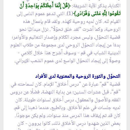
الكتابة، يذكر الآية الشريفة:
﴿قُلْ إِنَّمَا أَعِظُكُمْ بِوَاحِدَةٍ أَنْ
تَقُومُوا لِلَّهِ مَثْنَى وَفُرَادَى﴾
(1). التي تدعو عموم الناس إلى
القيام لله. كان لديه روحية كهذه. ولقد قام بإعمال هذه
الروحية، وكما أشرت "لقد خلق تحوّلًا". نزل ميدانيًّا نحو
قضية التحوّل، وليس مجرد الكلام وإصدار التعاليم والأوامر؛
بدءًا من إيجاد التحوّل الروحي لدى مجموعة من طلاب العلوم
الدينية الشباب في قم - وسوف أشرح هذا خلال كلامي -
وصولًا إلى إيجاد التحوّل الواسع لدى عموم الشعب الإيراني.
التحوّل والثورة الروحية والمعنوية لدى الأفراد
قضية "قم" عبارة عن "درس أخلاق" الإمام. كان لسماحته في
"قم"، قبل عشرات السنين؛ من بداية النهضة، فضلًا عن دروس
الفقه والأصول والمعقول، درس أخلاق لسنوات طويلة. كان
لديه جلسات في علم الأخلاق. وبالطبع، عندما ذهبنا إلى قم،
كان قد تم إيقاف هذا الدرس منذ سنوات، ولم يكن موجودًا.
بعض الذين شهدوا درس الأخلاق ذلك، كانوا يروون - كان