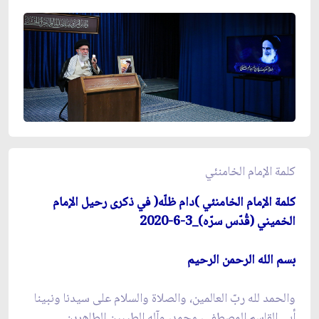
كلمة الإمام الخامنئي
كلمة الإمام الخامنئي )دام ظلّه( في ذكرى رحيل الإمام
الخميني (قُدّس سرّه)_3-6-2020
بسم الله الرحمن الرحيم
والحمد لله ربّ العالمين، والصلاة والسلام على سيدنا ونبينا
أبي القاسم المصطفى، محمد، وآله الطيبين الطاهرين