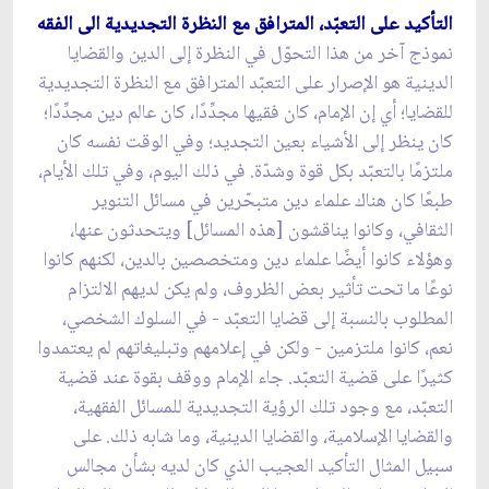
التأكيد على التعبّد، المترافق مع النظرة التجديدية الى الفقه
نموذج آخر من هذا التحوّل في النظرة إلى الدين والقضايا
الدينية هو الإصرار على التعبّد المترافق مع النظرة التجديدية
للقضايا؛ أي إن الإمام، كان فقيها مجدِّدًا، كان عالم دين مجدِّدًا؛
كان ينظر إلى الأشياء بعين التجديد؛ وفي الوقت نفسه كان
ملتزمًا بالتعبّد بکل قوة وشدّة. في ذلك اليوم، وفي تلك الأيام،
طبعًا كان هناك علماء دين متبحّرين في مسائل التنوير
الثقافي، وكانوا يناقشون [هذه المسائل] ويتحدثون عنها،
وهؤلاء كانوا أيضًا علماء دين ومتخصصين بالدين، لكنهم كانوا
نوعًا ما تحت تأثير بعض الظروف، ولم يكن لديهم الالتزام
المطلوب بالنسبة إلى قضايا التعبّد - في السلوك الشخصي،
نعم، كانوا ملتزمين - ولكن في إعلامهم وتبليغاتهم لم يعتمدوا
كثيرًا على قضية التعبّد. جاء الإمام ووقف بقوة عند قضية
التعبّد، مع وجود تلك الرؤية التجديدية للمسائل الفقهية،
والقضايا الإسلامية، والقضايا الدينية، وما شابه ذلك. على
سبيل المثال التأكيد العجيب الذي كان لديه بشأن مجالس