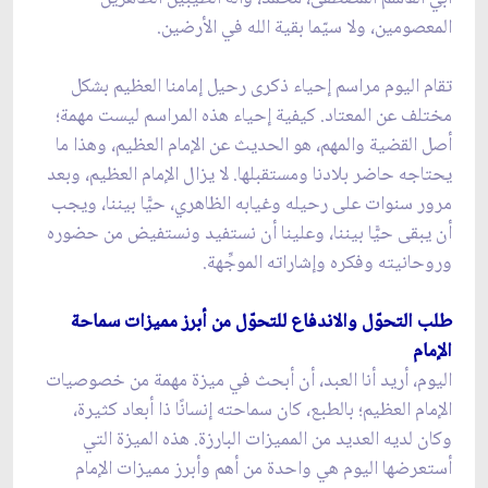
المعصومين، ولا سيّما بقية الله في الأرضين.
تقام اليوم مراسم إحياء ذكرى رحیل إمامنا العظيم بشكل
مختلف عن المعتاد. کیفیة إحياء هذه المراسم ليست مهمة؛
أصل القضية والمهم، هو الحديث عن الإمام العظيم، وهذا ما
يحتاجه حاضر بلادنا ومستقبلها. لا يزال الإمام العظيم، وبعد
مرور سنوات على رحيله وغيابه الظاهري، حيًّا بيننا، ويجب
أن يبقى حيًّا بيننا، وعلينا أن نستفيد ونستفيض من حضوره
وروحانيته وفكره وإشاراته الموجِّهة.
طلب التحوّل والاندفاع للتحوّل من أبرز مميزات سماحة
الإمام
اليوم، أريد أنا العبد، أن أبحث في ميزة مهمة من خصوصيات
الإمام العظيم؛ بالطبع، كان سماحته إنسانًا ذا أبعاد كثيرة،
وكان لديه العديد من المميزات البارزة. هذه الميزة التي
أستعرضها اليوم هي واحدة من أهم وأبرز مميزات الإمام