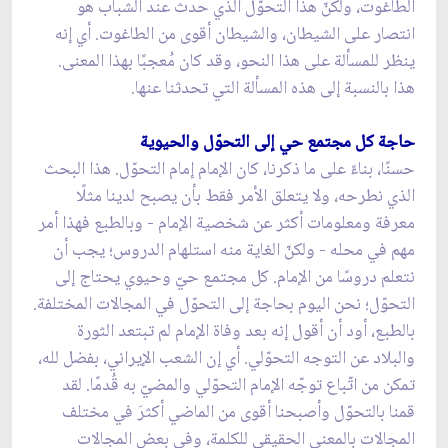
الطاغوت، ولكنّ هذا التحوّل الذي حدث عند الشباب هو
انتصار على الشيطان، والشيطان أقوى من الطاغوت. أي إنه
ينظر للمسألة على هذا النحو، وقد كان مُعجبًا بهذا المعنى.
هذا بالنسبة إلى هذه المسألة التي تحدثنا عنها.
حاجة كل مجتمع حي إلى التحوّل والحيوية
حسنًا، بناءً على ما ذكرنا، كان الإمام إمام التحوّل. هذا البحث
الذي نطرحه، ولا يتعلق الأمر فقط بأن يصبح لدينا مثلًا
معرفة ومعلومات أكثر عن شخصية الإمام - وبالطبع فهذا أمر
مهم في محله - ولكنّ الغاية منه استلهام الدروس؛ يجب أن
نتعلم دروسًا من الإمام. كل مجتمع حيّ وحيوي يحتاج إلى
التحوّل؛ نحن اليوم بحاجة إلى التحوّل في المجالات المختلفة.
بالطبع، أود أن أقول إنه بعد وفاة الإمام لم تبتعد الثورة
والبلاد عن التوجه التحوّلي. أي إن الشعب الإيراني، بفضل لله،
تمكن من اتّباع توجّه الإمام التحوّلي والمضيّ به قُدمًا. لقد
قمنا بالتحوّل وأصبحنا أقوى من الماضي أكثرَ في مختلف
المجالات بالمعنى الحقيقي للكلمة، وفي بعض المجالات