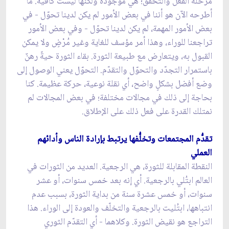
مرحلة الفعل والتحقق؛ هي موجودة ولكنها ليست كافية. ما
أطرحه الآن هو أننا في بعض الأمور لم يكن لدينا تحوّل - في
بعض الأمور المهمة، لم يكن لدينا تحوّل - وفي بعض الأمور
تراجعنا للوراء، وهذا أمر مؤسف للغاية وغير مُرْضٍ ولا يمكن
القبول به، ويتعارض مع طبيعة الثورة. بقاء الثورة حيةً رهنٌ
باستمرار التجدّد والتحوّل والتقدّم. التحوّل يعني الوصول إلى
وضع أفضل بشكلٍ واضح، أي نقلة نوعية، حركة عظيمة. كنا
بحاجة إلى ذلك في مجالات مختلفة؛ في بعض المجالات لم
نمتلك القدرة على فعل ذلك على الإطلاق.
تقدُّم المجتمعات وتخلُّفها يرتبط بإرادة الناس وأدائهم
العملي
النقطة المقابلة للثورة، هي الرجعية. العديد من الثورات في
العالم ابتُلي بالرجعية. أي إنه بعد خمس سنوات، أو عشر
سنوات، أو خمس عشرة سنة من بداية الثورة، بسبب عدم
انتباهها، ابتُليت بالرجعية والتخلّف والعودة إلى الوراء. هذا
التراجع هو نقيض الثورة. وكلاهما - أي التقدّم الثوري