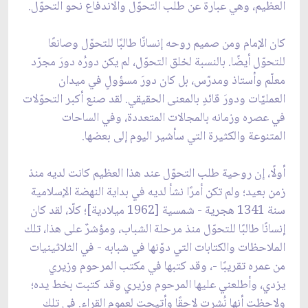
العظيم، وهي عبارة عن طلب التحوّل والاندفاع نحو التحوّل.
كان الإمام ومن صميم روحه إنسانًا طالبًا للتحوّل وصانعًا
للتحوّل أيضًا. بالنسبة لخلق التحوّل، لم يكن دورُه دورَ مجرّد
معلّم وأستاذ ومدرّس، بل كان دورَ مسؤولٍ في ميدان
العمليّات ودورَ قائدٍ بالمعنى الحقيقي. لقد صنع أكبر التحوّلات
في عصره وزمانه بالمجالات المتعددة، وفي الساحات
المتنوعة والكثيرة التي سأشير اليوم إلى بعضها.
أولًا، إن روحية طلب التحوّل عند هذا العظيم كانت لديه منذ
زمن بعيد؛ ولم تكن أمرًا نشأ لديه في بداية النهضة الإسلامية
سنة 1341 هجرية - شمسية [1962 ميلادية]؛ كلّا، لقد كان
إنسانًا طالبًا للتحوّل منذ مرحلة الشباب، ومؤشرٌ على هذا، تلك
الملاحظات والكتابات التي دوّنها في شبابه - في الثلاثينيات
من عمره تقريبًا -، وقد كتبها في مكتب المرحوم وزيري
يزدي، وأطلعني عليها المرحوم وزيري وقد كتبت بخط يده؛
ولاحظت أنها نُشرت لاحقًا وأتيحت لعموم القراء. في تلك