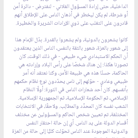
الداخلية، حتى إرادة المسؤول الفلاني - لنفترض - دائرة أمن
أو شرطة، لم يكن ليخطر في أذهان الناس على الإطلاق أنهم
قادرون على التغلب على ذوي الإرادات الشريرة والخطيرة.
كانوا يشعرون بالدونية، ولم يشعروا بالقدرة. بدّل الإمام هذا
إلى شعور بالعزة، شعور بالثقة بالنفس، الناس الذين يعتقدون
أن الحكم الاستبدادي شيء طبيعي - في ذلك الوقت، كان
تصورنا هكذا: إن هناك شخصًا على رأس البلاد وإرادته هي
الحاكمة، حسنًا هذه هي طبيعة الأمر، وكنا نعتقد أنه أمر
طبيعي وعادي - حوّلهم إلى ناس يحدّدون نوع نظام حكمهم
بأنفسهم. كان أحد شعارات الناس في الثورة: أولًا النظام
الإسلامي، ثم الحكومة الإسلامية، ثم الجمهورية الإسلامية.
الشعب نفسه كان المحدِّد والمطالِب. ولاحقًا، في الانتخابات
المختلفة، تم تعيين شخص الحاكم والمسؤولين عن مختلف
أقسام الدولة على يد الناس. أي إن حالة احتقار النفس
والدونية الموجودة عند الناس تحوّلت كليًّا إلى حالة من العزة