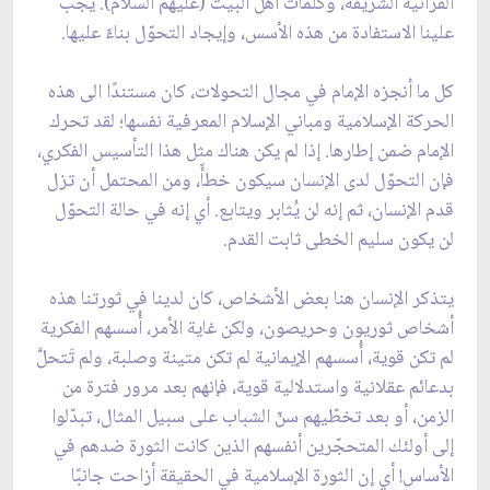
القرآنية الشريفة، وكلمات أهل البيت (عليهم السلام). يجب
علينا الاستفادة من هذه الأسس، وإيجاد التحوّل بناءً عليها.
كل ما أنجزه الإمام في مجال التحولات، كان مستندًا الى هذه
الحركة الإسلامية ومباني الإسلام المعرفية نفسها؛ لقد تحرك
الإمام ضمن إطارها. إذا لم يكن هناك مثل هذا التأسيس الفكري،
فإن التحوّل لدى الإنسان سيكون خطأً، ومن المحتمل أن تزل
قدم الإنسان، ثم إنه لن يُثابر ويتابع. أي إنه في حالة التحوّل
لن يكون سليم الخطى ثابت القدم.
يتذكر الإنسان هنا بعض الأشخاص، كان لدينا في ثورتنا هذه
أشخاص ثوريون وحريصون، ولكن غاية الأمر، أُسسهم الفكرية
لم تكن قوية، أُسسهم الإيمانية لم تكن متينة وصلبة، ولم تَتحلَّ
بدعائم عقلانية واستدلالية قوية، فإنهم بعد مرور فترة من
الزمن، أو بعد تخطّيهم سنّ الشباب على سبيل المثال، تبدّلوا
إلى أولئك المتحجّرين أنفسهم الذين كانت الثورة ضدهم في
الأساس! أي إن الثورة الإسلامية في الحقيقة أزاحت جانبًا