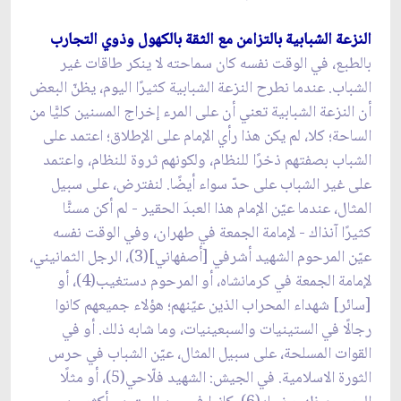
النزعة الشبابية بالتزامن مع الثقة بالكهول وذوي التجارب
بالطبع، في الوقت نفسه كان سماحته لا ينكر طاقات غير
الشباب. عندما نطرح النزعة الشبابية كثيرًا اليوم، يظنّ البعض
أن النزعة الشبابية تعني أن على المرء إخراج المسنين كليًّا من
الساحة؛ كلا، لم يكن هذا رأي الإمام على الإطلاق؛ اعتمد على
الشباب بصفتهم ذخرًا للنظام، ولكونهم ثروة للنظام، واعتمد
على غير الشباب على حدّ سواء أيضًا. لنفترض، على سبيل
المثال، عندما عيّن الإمام هذا العبدَ الحقير - لم أكن مسنًّا
كثيرًا آنذاك - لإمامة الجمعة في طهران، وفي الوقت نفسه
عيّن المرحوم الشهيد أشرفي [أصفهاني](3)، الرجل الثمانيني،
لإمامة الجمعة في كرمانشاه، أو المرحوم دستغيب(4)، أو
[سائر] شهداء المحراب الذين عيّنهم؛ هؤلاء جميعهم كانوا
رجالًا في الستينيات والسبعينيات، وما شابه ذلك. أو في
القوات المسلحة، على سبيل المثال، عيّن الشباب في حرس
الثورة الاسلامية. في الجيش: الشهيد فلّاحي(5)، أو مثلًا