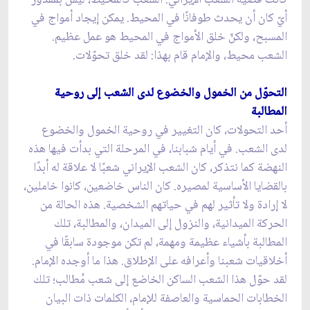
أيّ كان أن يحدث طوفانًا في المحيط. يمكن إيجاد أمواج في
المسبح، ولكنّ خلق الأمواج في المحيط هو عمل عظيم.
الشعب محيط، والإمام قام بهذا: لقد خلق تحوّلات.
التحوّل من الخمول والخضوع لدى الشعب إلى روحية
المطالبة
أحد التحولات، كان التغيير في روحية الخمول والخضوع
لدى الشعب. في أيام شبابنا، في المرحلة التي بدأت فيها هذه
النهضة كما نتذكر، كان الشعب الإيراني شعبًا لا علاقة له أبدًا
بالقضايا الأساسية لمصيره. كان الناس خاضعين، كانوا خاملين،
لا إرادة ولا تأثير لهم في حياتهم الشخصية. هذه الحالة من
الحركة الميدانية، والنزول إلى الميدان، والمطالبة، تلك
المطالبة بأشياء عظيمة ومهمة، لم تكن موجودة سابقًا في
أخلاقيات شعبنا وأعرافه على الإطلاق. هذا ما أوجده الإمام.
لقد حوّل هذا الشعب الساكن الخاضع إلى شعب مُطالب؛ تلك
الخطابات الحماسية والعاصفة للإمام، الكلمات ذات البيان