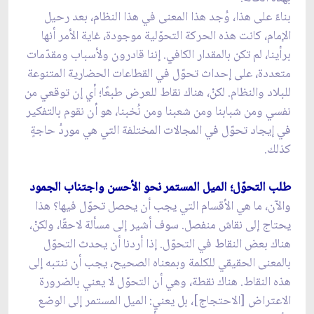
بناءً على هذا، وُجد هذا المعنى في هذا النظام، بعد رحيل
الإمام، كانت هذه الحركة التحوّلية موجودة، غاية الأمر أنها
برأينا، لم تكن بالمقدار الكافي. إننا قادرون ولأسباب ومقدّمات
متعددة، على إحداث تحوّل في القطاعات الحضارية المتنوعة
للبلاد والنظام. لكنْ، هناك نقاط للعرض طبعًا؛ أي إن توقعي من
نفسي ومن شبابنا ومن شعبنا ومن نُخبنا، هو أن نقوم بالتفكير
في إيجاد تحوّل في المجالات المختلفة التي هي موردُ حاجةٍ
كذلك.
طلب التحوّل؛ الميل المستمر نحو الأحسن واجتناب الجمود
والآن، ما هي الأقسام التي يجب أن يحصل تحوّل فيها؟ هذا
يحتاج إلى نقاش منفصل. سوف أشير إلى مسألة لاحقًا، ولكنْ،
هناك بعض النقاط في التحوّل. إذا أردنا أن يحدث التحوّل
بالمعنى الحقيقي للكلمة وبمعناه الصحيح، يجب أن ننتبه إلى
هذه النقاط. هناك نقطة، وهي أن التحوّل لا يعني بالضرورة
الاعتراض [الاحتجاج]، بل يعني: الميل المستمر إلى الوضع