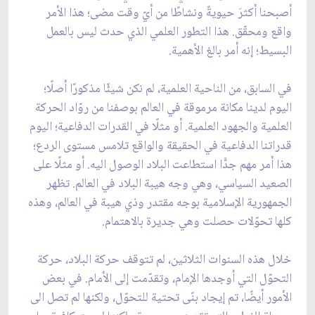
أصبحنا أكثرَ حيويةً ونشاطًا من أيّ وقت مضى؛ هذا الأمر
واقع ومحقّق. هذا التطور العلمي الذي حدث ليس بالعمل
البسيط؛ إنه أمر بالغ الأهمية.
في السابق، من الناحية العلمية، لم نكن شيئًا مذكورًا أصلًا؛
اليوم لدينا مكانة مرموقة في العالم بوصفنا من روّاد الحركة
العلمية والجهود العلمية. أو مثلًا في القدرات الدفاعية؛ اليوم
قدراتنا الدفاعية في الحقيقة والواقع تلامس مستوى الردع؛
هذا أمر مهم جدًّا استطاعت البلاد الوصول اليه. أو مثلًا على
الصعيد السياسي، وهي وجه هيبة البلاد في العالم. تظهر
الجمهورية الإسلامية بوجه مقتدر وذي هيبة في العالم، وهذه
كلها تحوّلات حصلت وهي جديرة بالاهتمام.
خلال هذه السنوات الثلاثين، لم تتوقف حركة البلاد، حركة
التحوّل التي أوجدها الإمام، وتقدّمت إلى الأمام. في بعض
الأمور أيضًا، تم إيجاد بنًى تحتية للتحوّل، ولكنها لم تصل الى