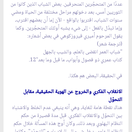
عددًا من المتحجّرين المنحرفين. بعض الشباب الذين كانوا من
الثوريين أمس، بعد دخولهم مراحل مختلفة من الحياة ومضي
سنوات الشباب، اقتربوا بالواقع - الآن إما أن بعضهم اقترب،
وإما تبدّل بالفعل - إلى شيء يشبه أولئك المتحجّرين. وكما
يقول المرحوم أميري فيروزكوهي في بعض أشعاره:
(ترجمة شعر)
"شباب العمر انقضى بالعلم، والشيب بالجهل
كتاب عمري ذو فصول وأبواب، ما قبل وما بعد"12.
في الحقيقة، البعض هم هكذا.
الانقلاب الفكري والخروج عن الهوية الحقيقية، مقابل
التحوّل
هناك نقطة هامة للغاية، وهي أنه ينبغي عدم الخلط والاشتباه
بين التحوّل والانقلاب الفكري. قبل مدة قصيرة من حكم
النظام البهلوي وبعد ذلك، وكان أوج هذه المسألة خلال حكم
النظام البهلوي، دخل شيء إلى البلاد باسم "التجدّد"، وكانوا