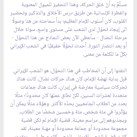
مسلّمٌ به أنّ خلق الحركة، وهذا التحفيز للميول المعنوية
والفطرة الإنسانية عن طريق درس الأخلاق والتذكير وتحضير
القلوب، كان أسلوب الإمام العظيم؛ بدأ سماحته من هنا وصولًا
الى إيجاد تحوّل لدى الشعب على مستوى واسع، سواءٌ خلال
مرحلة النضال - سأعطي الآن بعض النماذج عن هذا التحوّل -
أو بعد انتصار الثورة. أحدث تحوّلًا حقيقيًّا في الشعب الإيراني
بكلّ ما للكلمة من معنى.
التفتوا إلى أن المخاطب في هذا التحوّل، هو الشعب الإيراني.
قبل بداية نهضة الإمام، كان هناك حركات نضال، كانت هناك
تحركات سياسية معارضة في إيران، كانت هناك جماعات
متعددة لعشرات السنين، لكنّ نطاق عملها كان محدودًا؛ مثلًا
بعدد من الطلاب الجامعيين بحدّه الأكثر. وهؤلاء مثلًا يمكن أن
يؤثّروا في مئة شخص، مئة وخمسين شخصًا من الطلاب،
ويجذبوهم إلى مراسم معينة. قضية الإمام لم تكن قضية
مجموعة محدودة أو جماعة محدودة أو مهنة معينة، لقد
كانت قضية الشعب الإيراني. الشعب كالمحيط، ليس بمقدور