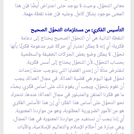
معاني التحوّل، وحيث لا يوجد حتى اعتراض أيضًا فإن هذا
المعنى موجود بشكل كامل. وعليه فإن هذه نقطة مهمة.
التأسيس الفكري؛ من مستلزمات التحوّل الصحيح
النقطة الثانية هي أن التحوّل الصحيح يحتاج إلى دعامة
فكرية؛ أي إنه لا يمكن اعتبار أي حركة غير مدعومة فكريًّا بأنها
تحوّل. لا يمكن وضع بعض الحركات الخفيفة والسطحية
بحساب التحوّل، لأن التحوّل يحتاج إلى أسس فكرية.
لنفترض مثلًا أن إحدى القضايا التي يتوجب حتمًا إحداث
تحوّل فيها اليوم هي قضية العدالة. في مجال العدالة، يجب
أن نقوم بتحوّل، ويجب أن يقوم ذلك على أساس فكري، يحدّد
ما هو فكرنا المتقن والمتبلور في مجال العدالة؛ عندها، نتحرك
نحو التحوّل على أساس هذا الفكر؛ أي إن هذا الأساس الفكري
هو من الأمور الضرورية المطلوبة، وهو من مواردنا المعنوية.
أي إننا يجب أن نستفيد من مواردنا المعنوية في هذا المجال،
وهي عبارة عن أحكام الإسلام والتعاليم الإسلامية، والآيات