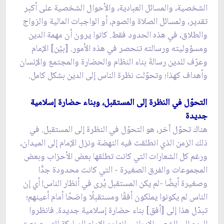
الشخصية، والمسائل العبادية، والأحوال الشخصية على أكبر
تقدير، ولمسائل الصلاة والصوم، أو الواجبات المالية والزواج
والطلاق، في هذه الحدود فقط. كانوا يرون أن مهمة الدين
ومسؤوليته ورسالته تنحصر في هذه الأمور. [بيّن] الإمام
وعرّف للدين رسالةَ بناء النظام والحضارة والمجتمع والإنسان
وأهداف كهذا؛ وتحوّلت نظرة الناس إلى الدين بشكل كامل.
التحوّل في النظرة إلى المستقبل، وبناء حضارة إسلامية
جديدة
هناك تحوّل آخر، هو التحوّل في النظرة إلى المستقبل. في
ذلك الزمن الذي انطلقت فيه النهضة ونزل الإمام إلى الميدان،
ورغم كل الشعارات التي كانت تطلقها بعض الأحزاب وبعض
المجموعات والفرق الصغيرة - التي كانت محدودة جدًّا
وصغيرة أيضًا -لم يكن المستقبل يُرى في أنظار الناس! أي إن
الناس لم يكونوا يملكون أفقًا ومستقبلًا واضحًا أمام أعينهم؛
تبدّل هذا إلى [أفق] بناء حضارة إسلامية جديدة. فانظروا