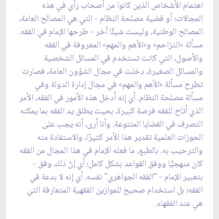
اهتمام الأشخاص الذين كانوا من أصحاب رأي في هذه
المجالات؛ أو قضية مصلحة النظام - التي هي المصالح العامة،
المصالح الوطنية، وليست شيئًا آخر - طرحها الإمام في الفقه.
مسألة «التزاحم» و«الأهم والمهم» المعروفة في الفقه
والأصول، التي كانت تستخدم في المسائل الشخصية
والمسائل الصغيرة، دخلت في مجال الشؤون العامة، فصارت
تطرح مسألة «الأهم والمهم» في مجال إدارة الدولة وفي
مسألة مصلحة النظام. أي إنه أدخل هذه الأمور في الفقه، الأمر
الذي أتاح للفقه فرصة كبيرة، بحيث يطلق يد الفقه بما يمكنه
التصرف في القضايا المتنوعة. وأنا أرى، أنه يجب على
الحوزات العلمية تقدير هذا الأمر كثيرًا، والاستفادة منه
والترحيب به. بالطبع، ما فعله الإمام في هذا المجال من الفقه
كان منهجيًّا ووفق القواعد بشكل كامل؛ أي إنّ ذلك وفق -
بتعبير الإمام - "الفقه الجواهري" نفسه. أي إنه لا بدعة في
الفقه؛ بل استخدام صحيح للموازين الفقهية المتعارفة التي
هي عند الفقهاء.