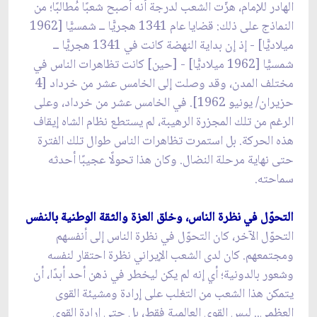
الهادر للإمام، هزّت الشعب لدرجة أنه أصبح شعبًا مُطالبًا؛ من
النماذج على ذلك: قضايا عام 1341 هجريًّا ــ شمسيًّا [1962
ميلاديًّا] - إذ إن بداية النهضة كانت في 1341 هجريًّا ــ
شمسيًّا [1962 ميلاديًّا] - [حين] كانت تظاهرات الناس في
مختلف المدن، وقد وصلت إلى الخامس عشر من خرداد [4
حزيران/ يونيو 1962]. في الخامس عشر من خرداد، وعلى
الرغم من تلك المجزرة الرهيبة، لم يستطع نظام الشاه إيقاف
هذه الحركة. بل استمرت تظاهرات الناس طوال تلك الفترة
حتى نهاية مرحلة النضال. وكان هذا تحولًا عجيبًا أحدثه
سماحته.
التحوّل في نظرة الناس، وخلق العزة والثقة الوطنية بالنفس
التحوّل الآخر، كان التحوّل في نظرة الناس إلى أنفسهم
ومجتمعهم. كان لدى الشعب الإيراني نظرة احتقار لنفسه
وشعور بالدونية؛ أي إنه لم يكن ليخطر في ذهن أحد أبدًا، أن
يتمكن هذا الشعب من التغلب على إرادة ومشيئة القوى
العظمى.. ليس القوى العالمية فقط، بل حتى إرادة القوى