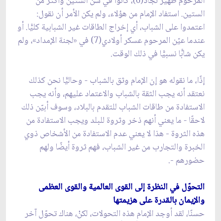
المرحوم ظهير نجاد(6)، كانوا في سن الستين وأكثر من
الستين. استفاد الإمام من هؤلاء، ولم يكن الأمر أن نقول:
اعتمدوا على الشباب، أي إخراج الطاقات غير الشبابية كليًّا. أو
عندما عيّن المرحوم عسكر أولادي(7) في «لجنة الإمداد»، ولم
يكن شابًّا نسبيًّا في ذلك الوقت.
إذًا، ما نقوله هو إن الإمام وثق بالشباب - وحاليًّا نحن كذلك
نعتقد أنه يجب الثقة بالشباب والاعتماد عليهم، وأنه يجب
الاستفادة من طاقات الشباب للتقدم بالبلاد، وسوف أبيّن ذلك
لاحقًا - ما يعني أنهم ذخر وثروة للبلد ويجب الاستفادة من
هذه الثروة - هذا لا يعني عدم الاستفادة من الأشخاص ذوي
الخبرة والتجارب من غير الشباب، فهم ثروة أيضًا ولهم
حضورهم -.
التحوّل في النظرة إلى القوى العالمية والقوى العظمى
والإيمان بالقدرة على هزيمتها
حسنًا، لقد أوجد الإمام هذه التحولات، لكنْ، هناك تحوّل آخر