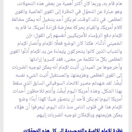
هام قام به، وربما كان أكثر أهمية من بعض هذه التحولات،
وهو عبارة عن التحوّل في النظرة إلى القوى العالمية والقوى
العظمى. في ذلك الوقت، لم يكن أحد يتخيل أنه يمكن مخالفة
كلام أمريكا، والقيام بحركة معارضة لإرادة أمريكا. ما قام به
الإمام دفع الرؤساء الأمريكيين أنفسهم إلى القول: «إن
الخميني أذلّنا». هكذا كان الوضع فعلًا: الإمام وأنصار الإمام
والشباب الذين كانوا يتحركون بإيماءة من يد الإمام أذلّوا القوى
العظمى بكلّ ما للكلمة من معنى، فقد كسروا إرادتها
وأخرجوها من الميدان. أثبت الإمام أنه يمكن توجيه الضربات
إلى القوى العظمى وهزيمتها، والمستقبل أثبت الشيء نفسه
أيضًا. لقد شهدتم مصير الاتحاد السوفياتي السابق الذي سقط
بهذا الشكل، وهذه أمريكا اليوم أيضًا، وأنتم تلاحظون أحداث
أمريكا اليوم! لم يكن لأحد أن يتصوّر شيئًا كهذا أبدًا؛ وضع
الإمام هذا في قلوب الناس منذ ذلك اليوم، ليعرفوا أن هؤلاء
يمكن هزيمتهم وبالإمكان توجيه الضربات إليهم.
نظرة الإمام الإلهية والتوحيدية إلى كل هذه التحوّلات