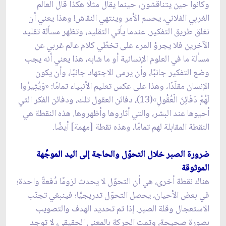
وكانوا حين يتناقشون، حينما يقال مثلًا هكذا قال العالم
الغربي الفلاني، يحسم الأمر وينتهي النقاش! وهذا يعني أن
نغلق طريق التفكير. عندما يأتي التقليد، وتظهر مسألة تقليد
الآخرين فلا يجرؤ المرء على تخطّي كلام عالم غربي عن
مسألة ما في العلوم الإنسانية أو ما شابه، هذا يعني أنه يجب
وضع التفكير جانبًا، وأن يرمى الاجتهاد جانبًا، وأن يكون
الإنسان مقلّدًا، وهذا على عكس تعليم الأنبياء تمامًا: «وَيُثِيرُوا
لَهُمْ دَفَائِنَ الْعُقُولِ»(13)، دفائن العقول تلك، ودفائن الفكر التي
أحيوها عند البشر، والتي أثاروها وأظهروها. هذه النقطة هي
النقطة المقابلة لهم تمامًا، وهذه نقطة [مهمة] أيضًا.
ضرورة الصبر خلال التحوّل والحاجة إلى اليد الموجِّهة
الموثوقة
هناك نقطة أخرى، هي أن التحوّل لا يحدث لزومًا دُفعةً واحدة؛
في بعض الأحيان، يحصل التحوّل تدريجيًّا؛ فينبغي تجنّب
الاستعجال وقلة الصبر. إذا تم تحديد الهدف والتصويب
بصورة صحيحة، وتمت الحركة بالمعنى الحقيقي، لا توجد