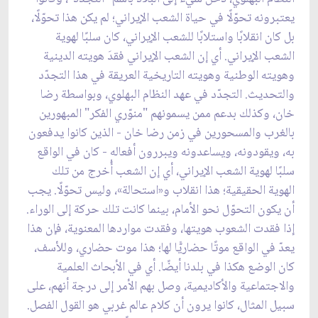
يعتبرونه تحوّلًا في حياة الشعب الإيراني؛ لم يكن هذا تحوّلًا،
بل كان انقلابًا واستلابًا للشعب الإيراني، كان سلبًا لهوية
الشعب الإيراني. أي إن الشعب الإيراني فقدَ هويته الدينية
وهويته الوطنية وهويته التاريخية العريقة في هذا التجدّد
والتحديث. التجدّد في عهد النظام البهلوي، وبواسطة رضا
خان، وكذلك بدعم ممن يسمونهم "منوّري الفكر" المبهورين
بالغرب والمسحورين في زمن رضا خان - الذين كانوا يدفعون
به، ويقودونه، ويساعدونه ويبررون أفعاله - كان في الواقع
سلبًا لهوية الشعب الإيراني، أي إن الشعب أُخرج من تلك
الهوية الحقيقية؛ هذا انقلاب و«استحالة»، وليس تحوّلًا. يجب
أن يكون التحوّل نحو الأمام، بينما كانت تلك حركة إلى الوراء.
إذا فقدت الشعوب هويتها، وفقدت مواردها المعنوية، فإن هذا
يعدّ في الواقع موتًا حضاريًّا لها؛ هذا موت حضاري، وللأسف،
كان الوضع هكذا في بلدنا أيضًا. أي في الأبحاث العلمية
والاجتماعية والأكاديمية، وصل بهم الأمر إلى درجة أنهم، على
سبيل المثال، كانوا يرون أن كلام عالم غربي هو القول الفصل.