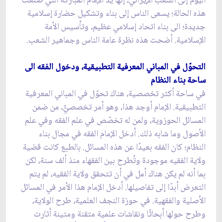
اليوم إلى الشعب الإيراني، إنها يد الإمام المباركة التي صنعت
هذه الحالة؛ يسعى الناس إلى بناء وتشكيل حضارة إسلامية
جديدة؛ الى بناء اتحاد إسلامي عظيم، وتأسيس الأمة
الإسلامية. أضحت هذه نظرة عامة الناس وجماهير الشعب.
التحوّل في المباني المعرفية التطبيقية، ودخول الفقه الى
ساحة بناء النظام
في ساحة أكثر تخصصية، هناك تحوّل في المباني المعرفية
التطبيقية. الإمام أوجد هذا، وهو أمر تخصصيٌّ، من ضمن
المسائل الحوزوية، ولمن له تخصّص في علم الفقه وفي علم
الأصول وما شابه ذلك. أدخل الإمام الفقه في مجال بناء
النظام؛ كان الفقه بعيدًا عن هذه المسائل. بالطبع كانت قضية
ولاية الفقيه موجودة وتُطرح بين الفقهاء منذ ألف سنة، لكن
بما أنه لم يكن هناك أمل في أن تتحقق ولاية الفقيه، لم يتم
التعرض أبدًا إلى تفاصيلها. أدخل الإمام هذا الأمر في المسائل
الأصلية والفقهية. في حوزة النجف العلمية، طرح الولاية،
وطرح حولها أبحاثًا ونقاشات علمية متقنة ومتينة أثارت