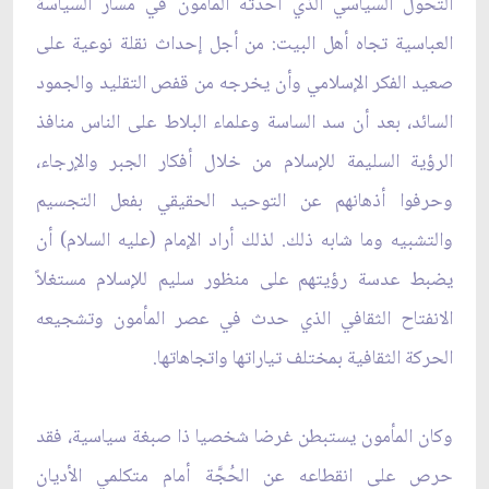
التحول السياسي الذي أحدثه المأمون في مسار السياسة
العباسية تجاه أهل البيت: من أجل إحداث نقلة نوعية على
صعيد الفكر الإسلامي وأن يخرجه من قفص التقليد والجمود
السائد، بعد أن سد الساسة وعلماء البلاط على الناس منافذ
الرؤية السليمة للإسلام من خلال أفكار الجبر والإرجاء،
وحرفوا أذهانهم عن التوحيد الحقيقي بفعل التجسيم
والتشبيه وما شابه ذلك. لذلك أراد الإمام (عليه السلام) أن
يضبط عدسة رؤيتهم على منظور سليم للإسلام مستغلاً
الانفتاح الثقافي الذي حدث في عصر المأمون وتشجيعه
الحركة الثقافية بمختلف تياراتها واتجاهاتها.
وكان المأمون يستبطن غرضا شخصيا ذا صبغة سياسية، فقد
حرص على انقطاعه عن الحُجَّة أمام متكلمي الأديان