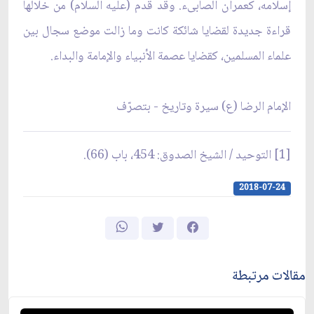
إسلامه، كعمران الصابىء. وقد قدم (عليه السلام) من خلالها
قراءة جديدة لقضايا شائكة كانت وما زالت موضع سجال بين
علماء المسلمين، كقضايا عصمة الأنبياء والإمامة والبداء.
الإمام الرضا (ع) سيرة وتاريخ - بتصرّف
[1] التوحيد / الشيخ الصدوق: 454، باب (66).
2018-07-24
مقالات مرتبطة