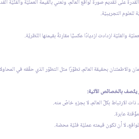
 القدرة على تقديم صورة لواقع العالم، ونعني بالقيمة العمليّة والفنّيّة ال
ة للعلوم التجريبيّة.
ة والفنّيّة ازدادت ازديادًا عكسيًّا مقارنةً بقيمتها النّظريّة.
ن والاطمئنان بحقيقة العالم، تطوّرًا مثل التطوّر الذي حقّقه في المحاولات
ر يتّصف بالخصائص الآتية: