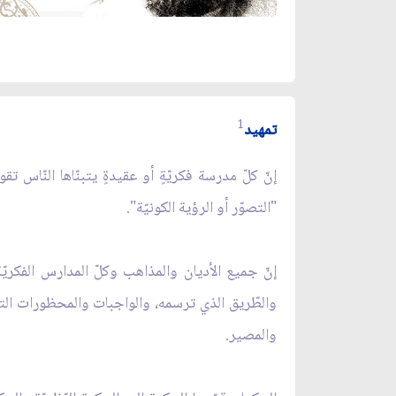
1
تمهيد
إنّ كلّ مدرسة فكريّةٍ أو عقيدةٍ يتبنّاها النّاس
"التصوّر أو الرؤية الكونيّة".
إنّ جميع الأديان والمذاهب وكلّ المدارس الفكريّ
والطّريق الذي ترسمه، والواجبات والمحظورات التي 
والمصير.