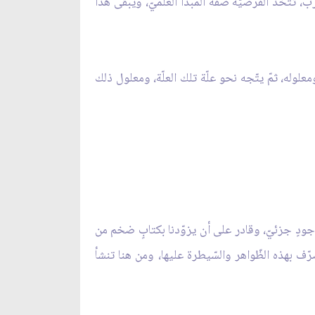
رب، تتّخذ الفرضيّة صفة المبدأ العلميّ، ويبقى هذا
معلوله، ثمّ يتّجه نحو علّة تلك العلّة، ومعلول ذلك
وجودٍ جزئيّ، وقادر على أن يزوّدنا بكتابٍ ضخم من
رّف بهذه الظّواهر والسّيطرة عليها، ومن هنا تنشأ