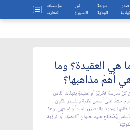
صدى
دوحة
نور
مؤسسات
لولاية
الولاية
الأسبوع
المعارف
ا هي العقيدة؟ وما
ي أهمّ مذاهبها؟
ّ كلّ مدرسة فكريّةٍ أو عقيدةٍ يتبنّاها النّاس
وم حتمًا على أساس نظرة وتفسير للكون
لعالم، للوجود والمصير، للمبدأ والمنتهى. وهذا
أساس يُصْطَلح عليه بعنوان "التصوّر أو الرؤية
كونيّة".