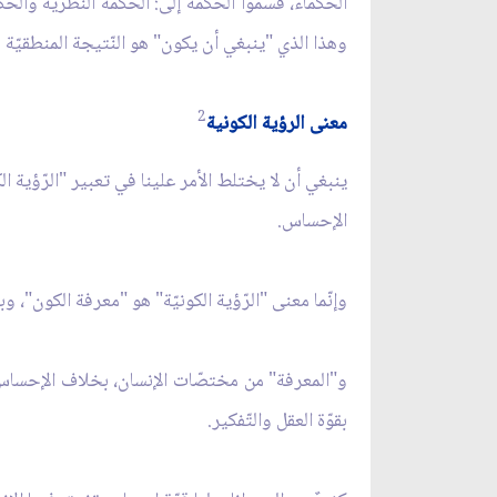
الحكماء، قسّموا الحكمة إلى: الحكمة النّظريّة والحك
وهذا الذي "ينبغي أن يكون" هو النّتيجة المنطقيّة ل
2
معنى الرؤية الكونية
ينبغي أن لا يختلط الأمر علينا في تعبير "الرّؤية 
الإحساس.
وإنّما معنى "الرّؤية الكونيّة" هو "معرفة الكون"، وب
و"المعرفة" من مختصّات الإنسان، بخلاف الإحساس،
بقوّة العقل والتّفكير.