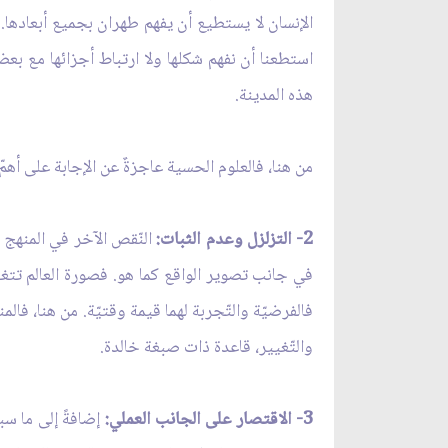
الإنسان لا يستطيع أن يفهم طهران بجميع أبعادها. و
استطعنا أن نفهم شكلها ولا ارتباط أجزائها مع بعضها، 
هذه المدينة.
من هنا، فالعلوم الحسية عاجزةٌ عن الإجابة على أهمّ
2- التزلزل وعدم الثبات:
النّقص الآخر في المنهج ال
في جانب تصوير الواقع كما هو. فصورة العالم تتغيّر ب
فالفرضيّة والتّجربة لهما قيمة وقتيّة. من هنا، فالمن
والتّغيير، قاعدة ذات صبغة خالدة.
3- الاقتصار على الجانب العملي:
إضافةً إلى ما سبق