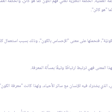
مة العمليّة. الحكمة النّظريّة تعني فهم الكون كما هو كائنٌ، والحكمة العم
ما "هو كائن".
الكونيّة"، فنحملها على معنى "الإحساس بالكون"، وذلك بسبب استعمال كلمة
هذا المعنى فهي ترتبط ارتباطًا وثيقًا بمسألة المعرفة.
 الذي يشترك فيه الإنسان مع سائر الأحياء، ولهذا كانت "معرفة الكون"