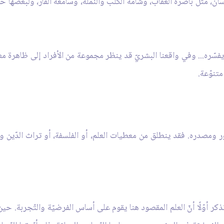
ان، مثل باصرة العقاب، وشامّة الكلب والنّملة، وسامعة الفأر، ولبعضها ح
يفسّره... وفي واقعنا البشريّ قد ينظر مجموعة من الأفراد إلى ظاهرة مع
متنوّعة.
 ومصدره. فقد ينطلق من معطيات العلم، أو الفلسفة، أو تراث الدّين ونص
 أوّلًا أنّ العلم المقصود هنا يقوم على أساس الفرضيّة والتّجربة. ح