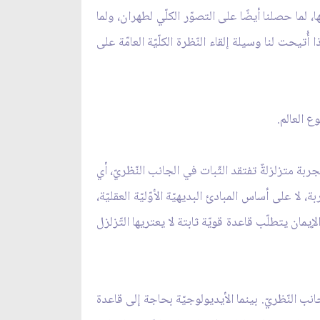
لما حصلنا أيضًا على التصوّر الكلّي لطهران، ولما
ُتيحت لنا وسيلة إلقاء النّظرة الكلّيّة العامّة على
ع العالم.
ربة متزلزلةٌ تفتقد الثّبات في الجانب النّظريّ، أي
لا على أساس المبادئ البديهيّة الأوّليّة العقليّة،
إيمان يتطلّب قاعدة قويّة ثابتة لا يعتريها التّزلزل
جانب النّظريّ. بينما الأيديولوجيّة بحاجة إلى قاعدة