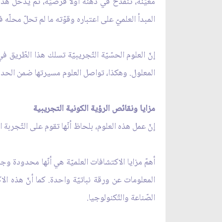
معيّنة، تنقدح في ذهنه أوّلًا فرضيّة، ثمّ يُدخل هذ
المبدأ العلميّ على اعتباره وقوّته ما لم تحلّ محل
إنّ العلوم الحسّيّة التّجريبيّة تسلك هذا الطّريق ف
المعلول. وهكذا، تواصل العلوم مسيرتها ضمن الحدو
مزايا ونقائص الرؤية الكونية التجريبية
إنّ عمل هذه العلوم، بلحاظ أنّها تقوم على التّجربة ا
أهمّ مزايا الاكتشافات العلميّة هي أنّها محدودة و
المعلومات عن ورقة نباتيّة واحدة. كما أنّ هذه الا
الصّناعة والتّكنولوجيا.