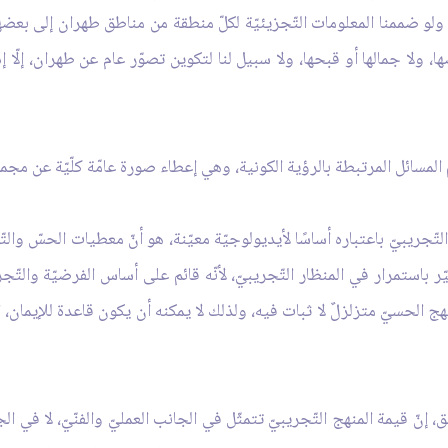
لو ضممنا المعلومات التّجزيئيّة لكلّ منطقة من مناطق طهران إلى بعضها، 
ولا جمالها أو قبحها، ولا سبيل لنا لتكوين تصوّر عام عن طهران، إلّا إذا أ
 المسائل المرتبطة بالرؤية الكونية، وهي إعطاء صورة عامّة كلّيّة عن مجمو
تّجريبيّ باعتباره أساسًا لأيديولوجيّة معيّنة، هو أنّ معطيات الحسّ والتّج
استمرار في المنظار التّجريبيّ، لأنّه قائم على أساس الفرضيّة والتّجربة، 
هج الحسيّ متزلزلٌ لا ثبات فيه، ولذلك لا يمكنه أن يكون قاعدة للإيمان، ال
، إنّ قيمة المنهج التّجريبيّ تتمثّل في الجانب العمليّ والفنّيّ، لا في ال