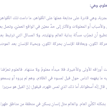
علوم، وهي:
ّجربة، وهي قادرة على متابعة عملها على الظّواهر، ما دامت تلك الظّواهر
 والأسباب أو المعلولات والآثار إلى حدٍّ معيّن في الواقع العمليّ، وتصل 
 أن تجرّب مسألة بداية العالم ونهايته، ولا المسائل التي ترتبط بعبثيّة
كة الكون، وبعلاقة الإنسان بحركة الكون، وبحياة الإنسان بعد الموت، و
أوراقه الأولى والأخيرة، فلا مبدأه معلومٌ ولا منتهاه. فالعلوم تعرّفن
لم يشبه ما يفهمه الناس حول فيل لمسوه في الظلام، وهم لم يروه أو يسمعو
ال إنّه أسطوانة، أما ذلك الذي لمس ظهره، فيقول: إنّ الفيل هو سرير!
الم بشكله الكلّيّ العام. والعالم مثل إنسان يسكن في منطقة من مناطق طه