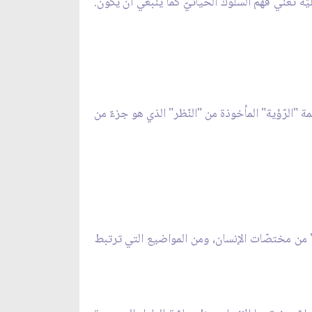
ليّة تعني فهم السّلوك الحياتيّ كما ينبغي أن يكون.
 "الرّؤية" المأخوذة من "النّظر" الذي هو جزءٌ من
 من مختصّات الإنسان، ومن المواضيع التي ترتبط