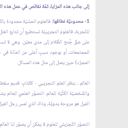
إلى جانب هذه المزايا، ثمّة نقائص في عمل هذه ال
1- محدوديّة نطاقها:
فالعلوم الحسّيّة محدودة بالت
للتّجربة، فالعلوم التجريبيّة تستطيع أن تتابع العلل
على شقّ جُنح الظّلام إلى مدى معيّن. وهي لا تستطيع
للمجتمعات، أو بوجود سببٍ أعلى من المادّة في حر
المجرّد) حين يصل إلى مثل هذه المسائل.
العالم ـ بنظر العلم التجريبي - ككتابٍ قديم سقطت 
والشّخصيّة الكلّيّة للعالم. التصوّر العلميّ للعا
الفيل هو مروحة يدويّة، وذاك الذي لمس رجل الفيل ق
التصوّر التّجزيئي للعلوم لا يمكن أن يصوّر لنا الع