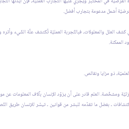
ه الفرضيّة في المختبر ويجري عليها التّجارب العمليّة، فإن أيّدتها التّجا
ّه فرضيّة أشمل مدعومة بتجارب أفضل.
ي كشف العلل والمعلولات، فبالتّجربة العمليّة تُكتشف علّة الشّيء وأثره و
د الممكنة.
لعلميّة، ذو مزايا ونقائص.
جزئيّة ومشخّصة. العلم قادر على أن يزوّد الإنسان بآلاف المعلومات عن م
كتشافات ـ بفضل ما تقدّمه للبشر من قوانين ـ تيسّر للإنسان طريق التّص