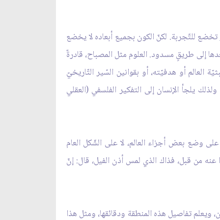
 تخضع للتّجربة. لكنّ الكون بجميع أبعاده لا يخضع
بعدها إلى طريقٍ مسدود. العلوم مثل المصباح، قادرةٌ
 العالم أو هدفيّته، أو بقوانين السّير التّاريخيّ
لذلك يلجأ الإنسان إلى التفكير الفلسفي (العقلي
ا على وضع بعض أجزاء العالم، لا على الشّكل العام
ا عنه من قبل، فذاك الذي لمس أذن الفيل، قال: إنّ
ران، ويعلم تفاصيل هذه المنطقة ودقائقها، ومثل هذا