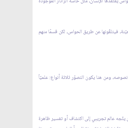
واسّ يفتقدها الإنسان، مثل حاسّة الرادار الموجودة
يّنة، فيتلقّونها عن طريق الحواس، لكن قسمًا منهم
وصه، ومن هنا يكون التصوّر ثلاثة أنواع: علميّاً
ين يتّجه عالم تجريبي إلى اكتشاف أو تفسير ظاهرة