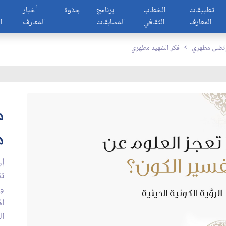
تطبيقات
الخطاب
برنامج
جذوة
أخبار
المعارف
الثقافي
المسابقات
المعارف
ا
رتضى مطهري
فكر الشهيد مطهري
م
ه
إن
تق
وا
ال
ال