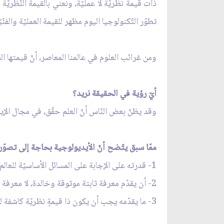
ذات قيمة نظريّة لا عمليّة، ونعني بالقيمة النّظريّة
تطوّر التّكنولوجيا اليوم مظهر للقيمة العمليّة والفنّيّ
ومن غرائب العلوم في عالمنا المعاصر، أنّ قيمتها العمليّ
أيّ رؤية في الحقيقة نريد؟
وقد يظنّ بعض النّاس أنّ العلم حقّق، في مجال الإيما
ممّا سبق يتّضح أنّ الأيديولوجية بحاجة إلى تصوّ
1- قدرته على الإجابة على المسائل الأساسيّة للعالم، ذات الارتباط بكلّ العالم، لا بجزءٍ خاصّ منه.
2- أن يقدّم معرفة ثابتة موثوقة وخالدة، لا معرفة مؤّقتة عابرة.
3- ما يقدّمه يجب أن يكون ذا قيمةٍ نظريّة كاشفة للواقع، لا أن تكون قيمته عمليّة فنّيّة محضة.