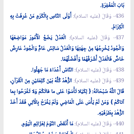
بَابَ الْمَغْفِرَةِ.
436- وَقَالَ (عليه السلام):
أَوْلَى النَّاسِ بِالْكَرَمِ مَنْ عُرِفَتْ بِهِ
الْكِرَامُ.
437- وَقَالَ (عليه السلام):
الْعَدْلُ يَضَعُ الْأُمُورَ مَوَاضِعَهَا
وَالْجُودُ يُخْرِجُهَا مِنْ جِهَتِهَا وَالْعَدْلُ سَائِسٌ عَامٌّ وَالْجُودُ عَارِضٌ
خَاصٌّ فَالْعَدْلُ أَشْرَفُهُمَا وَأَفْضَلُهُمَا.
438- وَقَالَ (عليه السلام):
النَّاسُ أَعْدَاءُ مَا جَهِلُوا.
439- وَقَالَ (عليه السلام):
الزُّهْدُ كُلُّهُ بَيْنَ كَلِمَتَيْنِ مِنَ الْقُرْآنِ،
قَالَ اللَّهُ سُبْحَانَهُ: { لِكَيْلا تَأْسَوْا عَلى ما فاتَكُمْ وَلا تَفْرَحُوا بِما
آتاكُمْ } وَمَنْ لَمْ يَأْسَ عَلَى الْمَاضِي وَلَمْ يَفْرَحْ بِالْآتِي فَقَدْ أَخَذَ
الزُّهْدَ بِطَرَفَيْهِ.
440- وَقَالَ (عليه السلام):
مَا أَنْقَضَ النَّوْمَ لِعَزَائِمِ الْيَوْمِ.