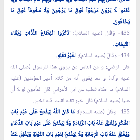
قَامُوا لَا يَرَوْنَ مَرْجُوّاً فَوْقَ مَا يَرْجُونَ وَلَا مَخُوفاً فَوْقَ مَا
يَخَافُونَ.
433- وَقَالَ (عليه السلام):
اذْكُرُوا انْقِطَاعَ اللَّذَّاتِ وَبَقَاءَ
التَّبِعَاتِ.
434- وَقَالَ (عليه السلام):
اخْبُرْ تَقْلِهِ.
قال الرضي: و من الناس من يروي هذا للرسول (صلى الله
عليه وآله) و مما يقوي أنه من كلام أمير المؤمنين (عليه
السلام) ما حكاه ثعلب عن ابن الأعرابي قال المأمون لو لا أن
عليا (عليه السلام) قال اخبر تقله لقلت اقله تخبر.
435- وَقَالَ (عليه السلام):
مَا كَانَ اللَّهُ لِيَفْتَحَ عَلَى عَبْدٍ بَابَ
الشُّكْرِ وَيُغْلِقَ عَنْهُ بَابَ الزِّيَادَةِ وَلَا لِيَفْتَحَ عَلَى عَبْدٍ بَابَ الدُّعَاءِ
وَيُغْلِقَ عَنْهُ بَابَ الْإِجَابَةِ وَلَا لِيَفْتَحَ لِعَبْدٍ بَابَ التَّوْبَةِ وَيُغْلِقَ عَنْهُ