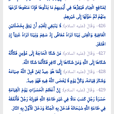
لِمَنَافِعِ الْعِبَادِ فَيُقِرُّهَا فِي أَيْدِيهِمْ مَا بَذَلُوهَا فَإِذَا مَنَعُوهَا نَزَعَهَا
مِنْهُمْ ثُمَّ حَوَّلَهَا إِلَى غَيْرِهِمْ.
426- وَقَالَ (عليه السلام):
لَا يَنْبَغِي لِلْعَبْدِ أَنْ يَثِقَ بِخَصْلَتَيْنِ
الْعَافِيَةِ وَالْغِنَى بَيْنَا تَرَاهُ مُعَافًى إِذْ سَقِمَ وَبَيْنَا تَرَاهُ غَنِيّاً إِذِ
افْتَقَرَ.
427- وَقَالَ (عليه السلام):
مَنْ شَكَا الْحَاجَةَ إِلَى مُؤْمِنٍ فَكَأَنَّهُ
شَكَاهَا إِلَى اللَّهِ وَمَنْ شَكَاهَا إِلَى كَافِرٍ فَكَأَنَّمَا شَكَا اللَّهَ.
428- وَقَالَ (عليه السلام):
إِنَّمَا هُوَ عِيدٌ لِمَنْ قَبِلَ اللَّهُ صِيَامَهُ
وَشَكَرَ قِيَامَهُ، وَكُلُّ يَوْمٍ لَا يُعْصَى اللَّهُ فِيهِ فَهُوَ عِيدٌ.
429- وَقَالَ (عليه السلام):
إِنَّ أَعْظَمَ الْحَسَرَاتِ يَوْمَ الْقِيَامَةِ
حَسْرَةُ رَجُلٍ كَسَبَ مَالًا فِي غَيْرِ طَاعَةِ اللَّهِ فَوَرِثَهُ رَجُلٌ فَأَنْفَقَهُ
فِي طَاعَةِ اللَّهِ سُبْحَانَهُ فَدَخَلَ بِهِ الْجَنَّةَ وَدَخَلَ الْأَوَّلُ بِهِ النَّارَ.