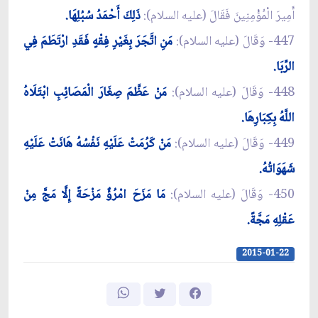
أَمِيرَ الْمُؤْمِنِينَ فَقَالَ (عليه السلام):
ذَلِكَ أَحْمَدُ سُبُلِهَا.
447- وَقَالَ (عليه السلام):
مَنِ اتَّجَرَ بِغَيْرِ فِقْهٍ فَقَدِ ارْتَطَمَ فِي
الرِّبَا.
448- وَقَالَ (عليه السلام):
مَنْ عَظَّمَ صِغَارَ الْمَصَائِبِ ابْتَلَاهُ
اللَّهُ بِكِبَارِهَا.
449- وَقَالَ (عليه السلام):
مَنْ كَرُمَتْ عَلَيْهِ نَفْسُهُ هَانَتْ عَلَيْهِ
شَهَوَاتُهُ.
450- وَقَالَ (عليه السلام):
مَا مَزَحَ امْرُؤٌ مَزْحَةً إِلَّا مَجَّ مِنْ
عَقْلِهِ مَجَّةً.
2015-01-22