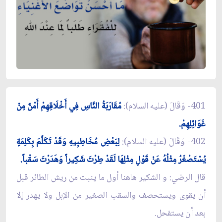
401- وَقَالَ (عليه السلام):
مُقَارَبَةُ النَّاسِ فِي أَخْلَاقِهِمْ أَمْنٌ مِنْ
غَوَائِلِهِمْ.
402- وَقَالَ (عليه السلام):
لِبَعْضِ مُخَاطِبِيهِ وَقَدْ تَكَلَّمَ بِكَلِمَةٍ
يُسْتَصْغَرُ مِثْلُهُ عَنْ قَوْلِ مِثْلِهَا لَقَدْ طِرْتَ شَكِيراً وَهَدَرْتَ سَقْباً.
قال الرضي: و الشكير هاهنا أول ما ينبت من ريش الطائر قبل
أن يقوى ويستحصف والسقب الصغير من الإبل ولا يهدر إلا
بعد أن يستفحل.