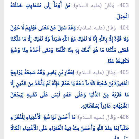
403- وَقَالَ (عليه السلام):
مَنْ أَوْمَأَ إِلَى مُتَفَاوِتٍ خَذَلَتْهُ
الْحِيَلُ.
404- وَقَالَ (عليه السلام):
وَقَدْ سُئِلَ عَنْ مَعْنَى قَوْلِهِمْ لَا حَوْلَ
وَلَا قُوَّةَ إِلَّا بِاللَّهِ إِنَّا لَا نَمْلِكُ مَعَ اللَّهِ شَيْئاً وَلَا نَمْلِكُ إِلَّا مَا مَلَّكَنَا
فَمَتَى مَلَّكَنَا مَا هُوَ أَمْلَكُ بِهِ مِنَّا كَلَّفَنَا وَمَتَى أَخَذَهُ مِنَّا وَضَعَ
تَكْلِيفَهُ عَنَّا.
405- وَقَالَ (عليه السلام):
لِعَمَّارِ بْنِ يَاسِرٍ وَقَدْ سَمِعَهُ يُرَاجِعُ
الْمُغِيرَةَ بْنَ شُعْبَةَ كَلَاماً دَعْهُ يَا عَمَّارُ فَإِنَّهُ لَمْ يَأْخُذْ مِنَ الدِّينِ إِلَّا
مَا قَارَبَهُ مِنَ الدُّنْيَا وَعَلَى عَمْدٍ لَبَسَ عَلَى نَفْسِهِ لِيَجْعَلَ
الشُّبُهَاتِ عَاذِراً لِسَقَطَاتِهِ.
406- وَقَالَ (عليه السلام):
مَا أَحْسَنَ تَوَاضُعَ الْأَغْنِيَاءِ لِلْفُقَرَاءِ
طَلَباً لِمَا عِنْدَ اللَّهِ وَأَحْسَنُ مِنْهُ تِيهُ الْفُقَرَاءِ عَلَى الْأَغْنِيَاءِ اتِّكَالًا