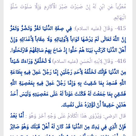
مُعَزِّياً عَنِ ابْنٍ لَهُ إِنْ صَبَرْتَ صَبْرَ الْأَكَارِمِ وَإِلَّا سَلَوْتَ سُلُوَّ
الْبَهَائِمِ.
415- وَقَالَ (عليه السلام):
فِي صِفَةِ الدُّنْيَا تَغُرُّ وَتَضُرُّ وَتَمُرُّ
إِنَّ اللَّهَ تَعَالَى لَمْ يَرْضَهَا ثَوَاباً لِأَوْلِيَائِهِ وَلَا عِقَاباً لِأَعْدَائِهِ وَإِنَّ
أَهْلَ الدُّنْيَا كَرَكْبٍ بَيْنَا هُمْ حَلُّوا إِذْ صَاحَ بِهِمْ سَائِقُهُمْ فَارْتَحَلُوا.
416- وَقَالَ لِابْنِهِ الْحَسَنِ (عليه السلام)
لَا تُخَلِّفَنَّ وَرَاءَكَ شَيْئاً
مِنَ الدُّنْيَا فَإِنَّكَ تَخَلِّفُهُ لِأَحَدِ رَجُلَيْنِ إِمَّا رَجُلٌ عَمِلَ فِيهِ بِطَاعَةِ
اللَّهِ فَسَعِدَ بِمَا شَقِيتَ بِهِ وَإِمَّا رَجُلٌ عَمِلَ فِيهِ بِمَعْصِيَةِ اللَّهِ
فَشَقِيَ بِمَا جَمَعْتَ لَهُ فَكُنْتَ عَوْناً لَهُ عَلَى مَعْصِيَتِهِ وَلَيْسَ أَحَدُ
هَذَيْنِ حَقِيقاً أَنْ تُؤْثِرَهُ عَلَى نَفْسِكَ.
قال الرضي: وَيُرْوَى هَذَا الْكَلَامُ عَلَى وَجْهٍ آخَرَ وَهُوَ :
أَمَّا بَعْدُ
فَإِنَّ الَّذِي فِي يَدِكَ مِنَ الدُّنْيَا قَدْ كَانَ لَهُ أَهْلٌ قَبْلَكَ وَهُوَ صَائِرٌ