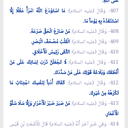
عَلَى اللَّهِ.
407- وَقَالَ (عليه السلام):
مَا اسْتَوْدَعَ اللَّهُ امْرَأً عَقْلًا إِلَّا
اسْتَنْقَذَهُ بِهِ يَوْماً مَا.
408- وَقَالَ (عليه السلام):
مَنْ صَارَعَ الْحَقَّ صَرَعَهُ.
409- وَقَالَ (عليه السلام):
الْقَلْبُ مُصْحَفُ الْبَصَرِ.
410- وَقَالَ (عليه السلام):
التُّقَى رَئِيسُ الْأَخْلَاقِ.
411- وَقَالَ (عليه السلام):
لَا تَجْعَلَنَّ ذَرَبَ لِسَانِكَ عَلَى مَنْ
أَنْطَقَكَ وَبَلَاغَةَ قَوْلِكَ عَلَى مَنْ سَدَّدَكَ.
412- وَقَالَ (عليه السلام):
كَفَاكَ أَدَباً لِنَفْسِكَ اجْتِنَابُ مَا
تَكْرَهُهُ مِنْ غَيْرِكَ.
413- وَقَالَ (عليه السلام):
مَنْ صَبَرَ صَبْرَ الْأَحْرَارِ وَإِلَّا سَلَا سُلُوَّ
الْأَغْمَارِ.
414- وَفِي خَبَرٍ آخَرَ أَنَّهُ (عليه السلام) قَالَ لِلْأَشْعَثِ بْنِ قَيْسٍ