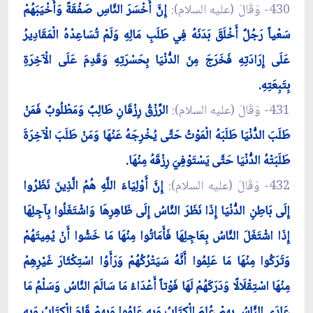
430- وَقَالَ (عليه السلام):
إِنَّ أَخْسَرَ النَّاسِ صَفْقَةً وَأَخْيَبَهُمْ
سَعْياً رَجُلٌ أَخْلَقَ بَدَنَهُ فِي طَلَبِ مَالِهِ وَلَمْ تُسَاعِدْهُ الْمَقَادِيرُ
عَلَى إِرَادَتِهِ فَخَرَجَ مِنَ الدُّنْيَا بِحَسْرَتِهِ وَقَدِمَ عَلَى الْآخِرَةِ
بِتَبِعَتِهِ.
431- وَقَالَ (عليه السلام):
الرِّزْقُ رِزْقَانِ طَالِبٌ وَمَطْلُوبٌ فَمَنْ
طَلَبَ الدُّنْيَا طَلَبَهُ الْمَوْتُ حَتَّى يُخْرِجَهُ عَنْهَا وَمَنْ طَلَبَ الْآخِرَةَ
طَلَبَتْهُ الدُّنْيَا حَتَّى يَسْتَوْفِيَ رِزْقَهُ مِنْهَا.
432- وَقَالَ (عليه السلام):
إِنَّ أَوْلِيَاءَ اللَّهِ هُمُ الَّذِينَ نَظَرُوا
إِلَى بَاطِنِ الدُّنْيَا إِذَا نَظَرَ النَّاسُ إِلَى ظَاهِرِهَا وَاشْتَغَلُوا بِآجِلِهَا
إِذَا اشْتَغَلَ النَّاسُ بِعَاجِلِهَا فَأَمَاتُوا مِنْهَا مَا خَشُوا أَنْ يُمِيتَهُمْ
وَتَرَكُوا مِنْهَا مَا عَلِمُوا أَنَّهُ سَيَتْرُكُهُمْ وَرَأَوُا اسْتِكْثَارَ غَيْرِهِمْ
مِنْهَا اسْتِقْلَالًا وَدَرَكَهُمْ لَهَا فَوْتاً أَعْدَاءُ مَا سَالَمَ النَّاسُ وَسَلْمُ مَا
عَادَى النَّاسُ بِهِمْ عُلِمَ الْكِتَابُ وَبِهِ عَلِمُوا وَبِهِمْ قَامَ الْكِتَابُ وَبِهِ