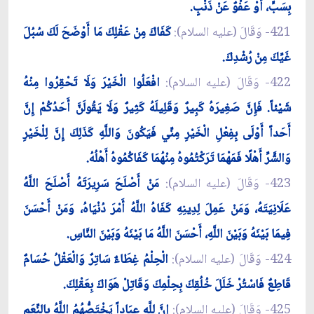
بِسَبٍّ، أَوْ عَفْوٌ عَنْ ذَنْبٍ.
421- وَقَالَ (عليه السلام):
كَفَاكَ مِنْ عَقْلِكَ مَا أَوْضَحَ لَكَ سُبُلَ
غَيِّكَ مِنْ رُشْدِكَ.
422- وَقَالَ (عليه السلام):
افْعَلُوا الْخَيْرَ وَلَا تَحْقِرُوا مِنْهُ
شَيْئاً. فَإِنَّ صَغِيرَهُ كَبِيرٌ وَقَلِيلَهُ كَثِيرٌ وَلَا يَقُولَنَّ أَحَدُكُمْ إِنَّ
أَحَداً أَوْلَى بِفِعْلِ الْخَيْرِ مِنِّي فَيَكُونَ وَاللَّهِ كَذَلِكَ إِنَّ لِلْخَيْرِ
وَالشَّرِّ أَهْلًا فَمَهْمَا تَرَكْتُمُوهُ مِنْهُمَا كَفَاكُمُوهُ أَهْلُهُ.
423- وَقَالَ (عليه السلام):
مَنْ أَصْلَحَ سَرِيرَتَهُ أَصْلَحَ اللَّهُ
عَلَانِيَتَهُ، وَمَنْ عَمِلَ لِدِينِهِ كَفَاهُ اللَّهُ أَمْرَ دُنْيَاهُ، وَمَنْ أَحْسَنَ
فِيمَا بَيْنَهُ وَبَيْنَ اللَّهِ، أَحْسَنَ اللَّهُ مَا بَيْنَهُ وَبَيْنَ النَّاسِ.
424- وَقَالَ (عليه السلام):
الْحِلْمُ غِطَاءٌ سَاتِرٌ وَالْعَقْلُ حُسَامٌ
قَاطِعٌ فَاسْتُرْ خَلَلَ خُلُقِكَ بِحِلْمِكَ وَقَاتِلْ هَوَاكَ بِعَقْلِكَ.
425- وَقَالَ (عليه السلام):
إِنَّ لِلَّهِ عِبَاداً يَخْتَصُّهُمُ اللَّهُ بِالنِّعَمِ