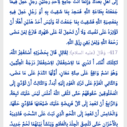
إِلَى أَهْلٍ بَعْدَكَ وَإِنَّمَا أَنْتَ جَامِعٌ لِأَحَدِ رَجُلَيْنِ رَجُلٍ عَمِلَ فِيمَا
جَمَعْتَهُ بِطَاعَةِ اللَّهِ فَسَعِدَ بِمَا شَقِيتَ بِهِ أَوْ رَجُلٍ عَمِلَ فِيهِ
بِمَعْصِيَةِ اللَّهِ فَشَقِيتَ بِمَا جَمَعْتَ لَهُ وَلَيْسَ أَحَدُ هَذَيْنِ أَهْلًا أَنْ
تُؤْثِرَهُ عَلَى نَفْسِكَ وَلَا أَنْ تَحْمِلَ لَهُ عَلَى ظَهْرِكَ فَارْجُ لِمَنْ مَضَى
رَحْمَةَ اللَّهِ وَلِمَنْ بَقِيَ رِزْقَ اللَّهِ.
417- وَقَالَ (عليه السلام):
لِقَائِلٍ قَالَ بِحَضْرَتِهِ أَسْتَغْفِرُ اللَّهَ،
ثَكِلَتْكَ أُمُّكَ، أَ تَدْرِي مَا الِاسْتِغْفَارُ، الِاسْتِغْفَارُ دَرَجَةُ الْعِلِّيِّينَ،
وَهُوَ اسْمٌ وَاقِعٌ عَلَى سِتَّةِ مَعَانٍ، أَوَّلُهَا النَّدَمُ عَلَى مَا مَضَى،
وَالثَّانِي الْعَزْمُ عَلَى تَرْكِ الْعَوْدِ إِلَيْهِ أَبَداً، وَالثَّالِثُ أَنْ تُؤَدِّيَ إِلَى
الْمَخْلُوقِينَ حُقُوقَهُمْ حَتَّى تَلْقَى اللَّهَ أَمْلَسَ لَيْسَ عَلَيْكَ تَبِعَةٌ،
وَالرَّابِعُ أَنْ تَعْمِدَ إِلَى كُلِّ فَرِيضَةٍ عَلَيْكَ ضَيَّعْتَهَا فَتُؤَدِّيَ حَقَّهَا،
وَالْخَامِسُ أَنْ تَعْمِدَ إِلَى اللَّحْمِ الَّذِي نَبَتَ عَلَى السُّحْتِ فَتُذِيبَهُ
بِالْأَحْزَانِ حَتَّى تُلْصِقَ الْجِلْدَ بِالْعَظْمِ وَيَنْشَأَ بَيْنَهُمَا لَحْمٌ جَدِيدٌ،