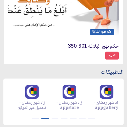
حكم نهج البلاغة
حكم نهج البلاغة 301-350
المزيد
التطبيقات
زاد شهر رمضان -
زاد شهر رمضان -
زاد شهر رمضان -
م
appgallery
appstore
تحميل عبر الموقع
تح