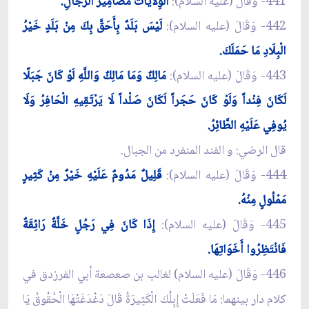
441- وَقَالَ (عليه السلام):
الْوِلَايَاتُ مَضَامِيرُ الرِّجَالِ.
442- وَقَالَ (عليه السلام):
لَيْسَ بَلَدٌ بِأَحَقَّ بِكَ مِنْ بَلَدٍ خَيْرُ
الْبِلَادِ مَا حَمَلَكَ.
443- وَقَالَ (عليه السلام):
مَالِكٌ وَمَا مَالِكٌ وَاللَّهِ لَوْ كَانَ جَبَلًا
لَكَانَ فِنْداً وَلَوْ كَانَ حَجَراً لَكَانَ صَلْداً لَا يَرْتَقِيهِ الْحَافِرُ وَلَا
يُوفِي عَلَيْهِ الطَّائِرُ.
قال الرضي: و الفند المنفرد من الجبال.
444- وَقَالَ (عليه السلام):
قَلِيلٌ مَدُومٌ عَلَيْهِ خَيْرٌ مِنْ كَثِيرٍ
مَمْلُولٍ مِنْهُ.
445- وَقَالَ (عليه السلام):
إِذَا كَانَ فِي رَجُلٍ خَلَّةٌ رَائِقَةٌ
فَانْتَظِرُوا أَخَوَاتِهَا.
446- وَقَالَ (عليه السلام) لغالب بن صعصعة أبي الفرزدق في
كلام دار بينهما: مَا فَعَلَتْ إِبِلُكَ الْكَثِيرَةُ قَالَ دَغْدَغَتْهَا الْحُقُوقُ يَا