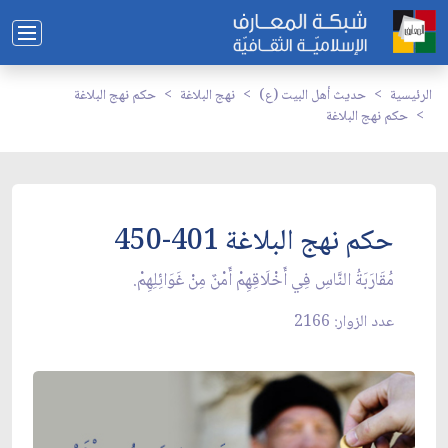
الرئيسية
حديث أهل البيت (ع)
نهج البلاغة
حكم نهج البلاغة
حكم نهج البلاغة
حكم نهج البلاغة 401-450
مُقَارَبَةُ النَّاسِ فِي أَخْلَاقِهِمْ أَمْنٌ مِنْ غَوَائِلِهِمْ.
عدد الزوار: 2166