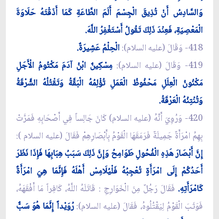
وَالسَّادِسُ أَنْ تُذِيقَ الْجِسْمَ أَلَمَ الطَّاعَةِ كَمَا أَذَقْتَهُ حَلَاوَةَ
الْمَعْصِيَةِ، فَعِنْدَ ذَلِكَ تَقُولُ أَسْتَغْفِرُ اللَّهَ.
418- وَقَالَ (عليه السلام):
الْحِلْمُ عَشِيرَةٌ.
419- وَقَالَ (عليه السلام):
مِسْكِينٌ ابْنُ آدَمَ مَكْتُومُ الْأَجَلِ
مَكْنُونُ الْعِلَلِ مَحْفُوظُ الْعَمَلِ تُؤْلِمُهُ الْبَقَّةُ وَتَقْتُلُهُ الشَّرْقَةُ
وَتُنْتِنُهُ الْعَرْقَةُ.
420- وَرُوِيَ أَنَّهُ (عليه السلام) كَانَ جَالِساً فِي أَصْحَابِهِ فَمَرَّتْ
بِهِمُ امْرَأَةٌ جَمِيلَةٌ فَرَمَقَهَا الْقَوْمُ بِأَبْصَارِهِمْ فَقَالَ (عليه السلام ):
إِنَّ أَبْصَارَ هَذِهِ الْفُحُولِ طَوَامِحُ وَإِنَّ ذَلِكَ سَبَبُ هِبَابِهَا فَإِذَا نَظَرَ
أَحَدُكُمْ إِلَى امْرَأَةٍ تُعْجِبُهُ فَلْيُلَامِسْ أَهْلَهُ فَإِنَّمَا هِيَ امْرَأَةٌ
كَامْرَأَتِهِ.
فَقَالَ رَجُلٌ مِنَ الْخَوَارِجِ : ‏قَاتَلَهُ اللَّهُ، كَافِراً مَا أَفْقَهَهُ،
فَوَثَبَ الْقَوْمُ لِيَقْتُلُوهُ، فَقَالَ (عليه السلام):
رُوَيْداً إِنَّمَا هُوَ سَبٌّ