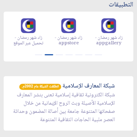
التطبيقات
زاد شهر رمضان -
زاد شهر رمضان -
زاد شهر رمضان -
م
appgallery
appstore
تحميل عبر الموقع
تح
شبكة المعارف الإسلامية
انطلقت الشبكة عام 2002م.
شبكة الكترونية ثقافية إسلامية تعنى بنشر المعارف
الإسلامية الأصيلة وبث الروح الإيمانية من خلال
صفحاتها المتنوعة جامعة بين أصالة المضمون وحداثة
العصر ملبية الحاجات الثقافية المتنوعة