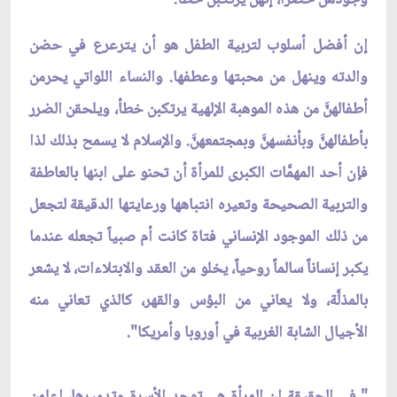
إن أفضل أسلوب لتربية الطفل هو أن يترعرع في حضن
والدته وينهل من محبتها وعطفها. والنساء اللواتي يحرمن
أطفالهنّ‏َ من هذه الموهبة الإلهية يرتكبن خطأ، ويلحقن الضرر
بأطفالهنّ‏َ وبأنفسهنّ‏َ وبمجتمعهنّ‏َ. والإسلام لا يسمح بذلك لذا
فإن أحد المهمَّات الكبرى للمرأة أن تحنو على ابنها بالعاطفة
والتربية الصحيحة وتعيره انتباهها ورعايتها الدقيقة لتجعل
من ذلك الموجود الإنساني فتاة كانت أم صبياً تجعله عندما
يكبر إنساناً سالماً روحياً، يخلو من العقد والابتلاءات، لا يشعر
بالمذلَّة، ولا يعاني من البؤس والقهر، كالذي تعاني منه
الأجيال الشابة الغربية في أوروبا وأمريكا".
" في الحقيقة إن المرأة هي توجد الأسرة وتدميرها، اعلمن