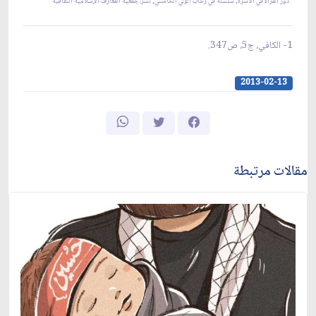
*دور المرأة في الأسرة, سلسلة في رحاب الولي الخامنئي, نشر: جمعية المعارف الإسلامية الثقافية
1- الكافي، ج‏5، ص‏347.
2013-02-13
مقالات مرتبطة