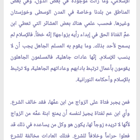
الإسلامي، وما زالت موجودة في بعض الدُّول، وفي بعض
المناطق من بلدنا وخاصة في المدن الوسطى وخوزستان
وغيرها. فحسب علمي هناك بعض العشائر التي تعطي ابن
عمّ‏ِ الفتاة الحق في إبداء رأيه بزواجها! إنّه خطأ. فالإسلام لم
يسمح لأحد بذلك. وما يقوم به المسلم الجاهل يجب أن لا
ينسب للإسلام. إنّها عادات جاهلية، فالمسلمون الجاهلون
يقومون بأعمال ترتبط بادابهم وعاداتهم الجاهلية، ولا ترتبط
بالإسلام وأحكامه النورانية.
فمن يجبر فتاة على الزواج من ابن عمِّها، فقد خالف الشرع.
وأي ابن عم لفتاة يجيز لنفسه أن يمنع ابنة عمِّه من الزواج
لأنّها لا تريده زوجاً لها، يكون هو وكل من يساعده في ذلك قد
فعلوا حراماً وخلافاً للشرع. فتلك العادات مخالفة للشرع