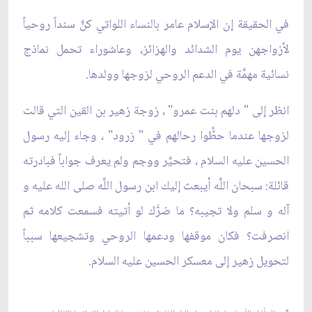
في الحقيقة إن الإسلام عامر بالنساء اللواتي كنّ‏َ سنداً روحياً
لأزواجهن يوم الشدائد والهزائز، وعاشوراء تحمل نماذج
نسائية مهمَّة في الدعم الروحي لزوجها وولدها.
انظر إلى " دلهم بنت عمرو" ، زوجة زهير بن القين التي قالت
لزوجها عندما حطُّوا رحالهم في " زرود" ، وجاء إليه رسول
الحسين عليه السلام ، فتحيَّر ووجم ولم يعرف جواباً فبادرته
قائلة: سبحان اللَّه أيبعث إليك ابن رسول اللَّه صلى الله عليه و
آله و سلم ولا تجيبه؟ ما ضرَّك لو أتيته فسمعت كلامه ثم
انصرفت؟ فكان موقفها ودعمها الروحي وتشجيعها سبباً
لتحويل زهير إلى معسكر الحسين عليه السلام.