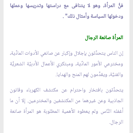
فنّ‏ُ المرأة، وهو لا يتنافى مع دراستها وتدريسها وعملها
ودخولها السياسة وأمثال ذلك" .
المرأة صانعة الرجال‏
إن الناس يتحدَّثون بإجلال وإكبار عن صانعي الأدوات المادِّية،
ومخترعي الأمور المادِّية، ومبتكري الأعمال الأدبيَّة الشعريَّة
والفنيَّة، ويقدِّمون لهم المنح والهدايا.
يتحدَّثون بافتخار واحترام عن مكتشف الكهرباء وقانون
الجاذبية وعن غيرهما من المكتشفين والمخترعين. إلا أن ما
أغفله النَّاس ولم يعطوه الأهمية المطلوبة هو المرأة صانعة
الرجال.