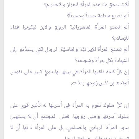
ألا تستحق منّا هذه المرأة الاعزاز والاحترام؟
ألم تصنع فاطمة حسناً وحسيناً؟
ألم تصنع المرأة العاشورائية الزوج والابن ليكونوا فداء
للإسلام؟
ألم تصنع المرأة الإيرانيَّة والعامليَّة الرجال لكي يتقدَّموا إلى
الشهادة بكل جرأة وشجاعة؟
إن كلّ‏َ كلمة تلقيها المرأة في بيتها لها دويّ‏ٌ كبير على نفوس
أولادها بل نفس زوجها بالذات.
إن كلّ‏َ سلوك تقوم به المرأة في أسرتها له تأثير قوي على
سلوك أسرتها وحتى زوجها. فعلى المجتمع أن لا يستهين
بدور المرأة الريادي والصناعي. بل على المرأة ذاتها أن لا
تستهين بدورها في صناعة الرجال.