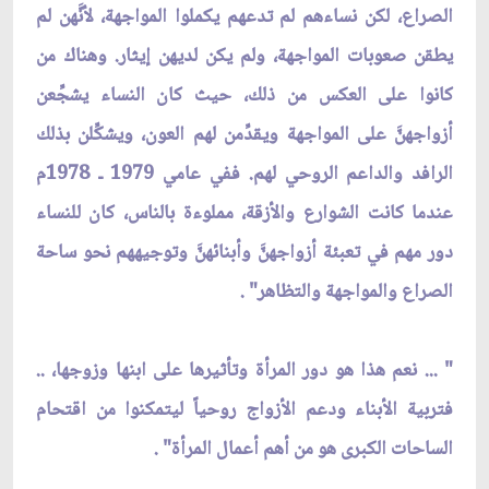
الصراع، لكن نساءهم لم تدعهم يكملوا المواجهة، لأنَّهن لم
يطقن صعوبات المواجهة، ولم يكن لديهن إيثار. وهناك من
كانوا على العكس من ذلك، حيث كان النساء يشجِّعن
أزواجهنّ‏َ على المواجهة ويقدِّمن لهم العون، ويشكِّلن بذلك
الرافد والداعم الروحي لهم. ففي عامي 1979 ـ 1978م
عندما كانت الشوارع والأزقة، مملوءة بالناس، كان للنساء
دور مهم في تعبئة أزواجهنّ‏َ وأبنائهنّ‏َ وتوجيههم نحو ساحة
الصراع والمواجهة والتظاهر" .
" ... نعم هذا هو دور المرأة وتأثيرها على ابنها وزوجها، ..
فتربية الأبناء ودعم الأزواج روحياً ليتمكنوا من اقتحام
الساحات الكبرى هو من أهم أعمال المرأة" .