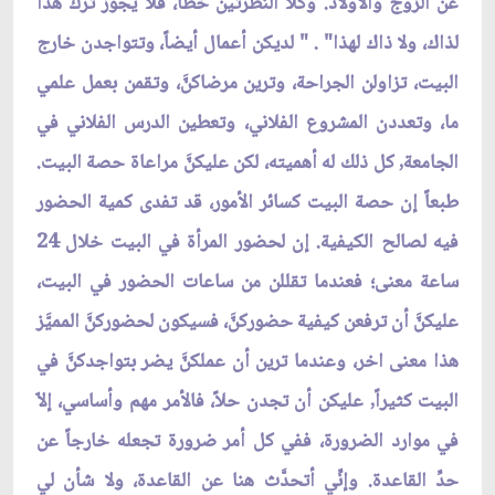
عن الزوج والأولاد. وكلا النظرتين خطأ، فلا يجوز ترك هذا
لذاك، ولا ذاك لهذا" . " لديكن أعمال أيضاً، وتتواجدن خارج
البيت، تزاولن الجراحة، وترين مرضاكنّ‏َ، وتقمن بعمل علمي
ما، وتعددن المشروع الفلاني، وتعطين الدرس الفلاني في
الجامعة, كل ذلك له أهميته، لكن عليكنّ‏َ مراعاة حصة البيت.
طبعاً إن حصة البيت كسائر الأمور، قد تفدى كمية الحضور
فيه لصالح الكيفية. إن لحضور المرأة في البيت خلال 24
ساعة معنى؛ فعندما تقللن من ساعات الحضور في البيت،
عليكنّ‏َ أن ترفعن كيفية حضوركنّ‏َ، فسيكون لحضوركنّ‏َ المميَّز
هذا معنى اخر، وعندما ترين أن عملكنّ‏َ يضر بتواجدكنّ‏َ في
البيت كثيراً, عليكن أن تجدن حلاً، فالأمر مهم وأساسي، إلاّ
في موارد الضرورة، ففي كل أمر ضرورة تجعله خارجاً عن
حدِّ القاعدة. وإنِّي أتحدَّث هنا عن القاعدة، ولا شأن لي