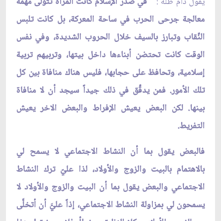
يقول دام ظله :
" في صدر الإسلام كانت المرأة تتولَّى مهمَّة
معالجة جرحى الحرب في ساحة المعركة، بل كانت تلبس
النِّقاب وتبارز بالسيف خلال الحروب الشديدة، وفي نفس
الوقت كانت تحتضن أبناءها داخل بيتها، وتربيهم تربية
إسلامية، وتحافظ على حجابها، فليس هناك منافاة بين كل
تلك الأمور. فمن يدقِّق في ذلك جيداً سيجد أن لا منافاة
بينها. لكن البعض يعيش الإفراط والبعض الاخر يعيش
التفريط.
فالبعض يقول بما أن النشاط الاجتماعي لا يسمح لي
بالاهتمام بالبيت والزوج والأولاد، لذا عليّ ترك النشاط
الاجتماعي والبعض يقول بما أن البيت والزوج والأولاد لا
يسمحون لي بمزاولة النشاط الاجتماعي، إذاً عليّ‏َ أن أتخلَّى