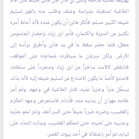
بهزيمة نفسية ساحقة وعلى أي حال فان هانىَ حينما مثل أمام
الطاغية استقبله بشراسة وعنف وطلب منه بالفور تسليم
ضيفه الكبير مسلم، فأنكر هانئ أن يكون عنده لاَنّه أحاط أمره
بكثير من السرية والكتمان، فأمر ابن زياد بإحضار الجاسوس
معقل، فلما حضر سقط ما في يد هانىَ وأطرق برأسه إلى
الاَرض. ولكن سرعان ما سيطرت شجاعته على الموقف،
فانتفض كالاَسد ساخراً من ابن زياد ومتمرداً على سلطته،
فامتنع كأشدّ ما يكون الامتناع من تسليم ضيفه إليه لاَنّه بذلك
يسجّل عاراً وخزياً عليه، فثار الطاغية في وجهه، وثم أمر
غلامه مهران أن يدنيه منه، فأدناه، فاستعرض وجهه المكرم
بالقضيب، وضربه ضرباً عنيفاً حتى كسر أنفه، ونثر لحم خدّيه
وجنبيه على لحيته حتى تحطّم القضيب، وسالت الدماء على
ثيابه، ثم أمر باعتقاله في أحد بيوت القصر.