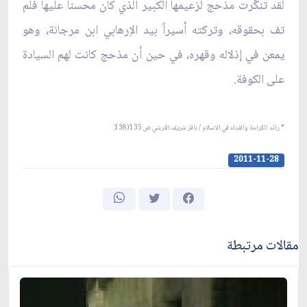
لقد تنكّرت مذحج لزعيمها الكبير الذي كان محسناً عليها فلم
تف بحقوقه، وتركته أسيراً بيد الاِرهابي ابن مرجانة، وهو
يمعن في إذلاله وقهره، في حين أن مذحج كانت لهم السيادة
على الكوفة.
* رائد الكرامة والفداء في الاسلام / باقر شريف القرشي ض 135(138.
2011-11-28
مقالات مرتبطة