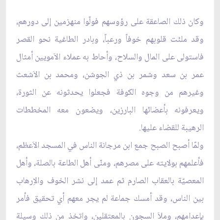
وكان ذلك الصاعقة على رؤوسهم فولّوا منهزمين إلى دورهم،
وقد ملئت قلوبهم خوفاً ورعباً، وبادر الطاغية نحو القصر
فاستولى على المال والسلاح، وأحاط به عملاء الاَمويين أمثال
عمر بن سعد وشمر بن ذي الجوشن، ومحمد بن الاَشعث
وغيرهم من وجوه الكوفة فجعلوا يحدثونه عن الثورة،
ويعرفونه بأعضائها البارزين، ويضعون معه المخططات
الرهيبة للقضاء عليها.
ولمّا أصبح الصبح جمع ابن مرجانة الناس في المسجد الاَعظم،
فأعلمهم بولايته على مصرهم، ومنّى أهل الطاعة بالصلة، وأهل
المعصيّة بالعقاب الصارم ثم عمد إلى نشر الخوف والاِرهاب
بين الناس، وقد أمسك جماعة لم يجر معهم أي تحقيق فأمر
بإعدامهم، وملاَ السجون بالمعتقلين، واتخذ من ذلك وسيلة