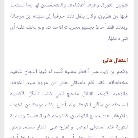
شؤون الثورة، وعرف أعضاءها، والمتحمّسين لها وما يستجدّ
فيها من شؤون، وكان ينقل ذلك حرفياً إلى سيّده ابن مرجانة
وبذلك فقد أحاط بجميع مجريات الاَحداث، ولم يخف عليه أي
شيء منها.
اعتقال هانئ
وقدم ابن زياد على أخطر عملية كُتب له فيها النجاح لتنفيذ
مخططاته، فقد قام باعتقال هانىَ بن عروة سيد الكوفة،
والزعيم الاَوحد لقبائل مذحج التي كانت تشكّل الاَكثرية
الساحقة من سكّان الكوفة، وقد أشاع بذلك موجة من الخوف
والاِرهاب عند جميع الكوفيين، كما وجّه ضربة قاسية ومدمّرة
للثورة فقد استولى الرعب والفزع على انصار مسلم، ومنوا