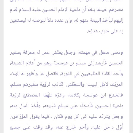
مصرهم حينما بلغه أن داعية الاِمام الحسين عليه السلام قدم
إليهم ليأخذ البيعة منهم له، وان عنده مالاً ليوصله له ليستعين
به على حرب عدوّه.
ومضى معقل في مهمته، وجعل يفتّش عمن له معرفة بسفير
الحسين فأرشد إلى مسلم بن عوسجة وهو من أعلام الشيعة،
وأحد القادة الطليعيين في الثورة، فاتصل به، وأظهر له الولاء
المزيّف لاَهل البيت، والتعطّش الكاذب لرؤية سفيرهم مسلم،
فانخدع ابن عوسجة بكلامه، وغرّه تلهّفه المصطنع لرؤية
داعية الحسين، فأدخله على مسلم فبايعه، وأخذ المال منه،
وجعل يتردّد عليه في كل يوم فكان ـ فيما يقول المؤرّخون
أوّل داخل عليه، وآخر خارج عنه، وقد وقف على جميع