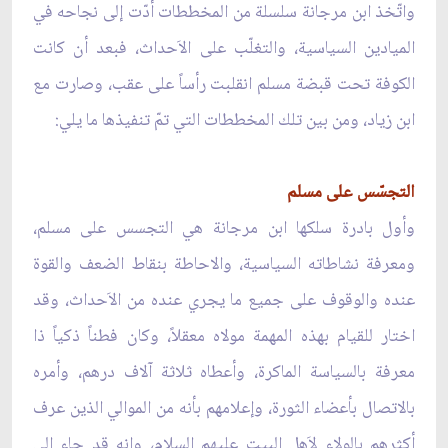
واتّخذ ابن مرجانة سلسلة من المخططات أدّت إلى نجاحه في
الميادين السياسية، والتغلّب على الاَحداث، فبعد أن كانت
الكوفة تحت قبضة مسلم انقلبت رأساً على عقب، وصارت مع
ابن زياد، ومن بين تلك المخططات التي تمّ تنفيذها ما يلي:
التجسّس على مسلم
وأول بادرة سلكها ابن مرجانة هي التجسس على مسلم،
ومعرفة نشاطاته السياسية، والاحاطة بنقاط الضعف والقوة
عنده والوقوف على جميع ما يجري عنده من الاَحداث، وقد
اختار للقيام بهذه المهمة مولاه معقلاً، وكان فطناً ذكياً ذا
معرفة بالسياسة الماكرة، وأعطاه ثلاثة آلاف درهم، وأمره
بالاتصال بأعضاء الثورة، وإعلامهم بأنه من الموالي الذين عرف
أكثرهم بالولاء لاَهل البيت عليهم السلام، وانه قد جاء إلى