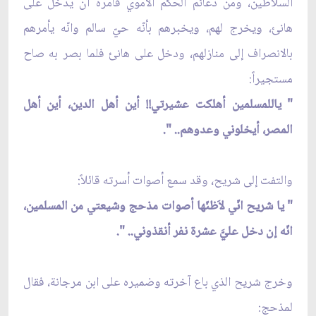
السلاطين، ومن دعائم الحكم الاَموي فأمره أن يدخل على
هانئ، ويخرج لهم، ويخبرهم بأنّه حيّ سالم وانّه يأمرهم
بالانصراف إلى منازلهم، ودخل على هانئ فلما بصر به صاح
مستجيراً:
" ياللمسلمين أهلكت عشيرتي!! أين أهل الدين، أين أهل
المصر، أيخلوني وعدوهم.. ".
والتفت إلى شريح، وقد سمع أصوات أسرته قائلاً:
" يا شريح انّي لاَظنّها أصوات مذحج وشيعتي من المسلمين،
انّه إن دخل عليَّ عشرة نفر أنقذوني.. ".
وخرج شريح الذي باع آخرته وضميره على ابن مرجانة، فقال
لمذحج: