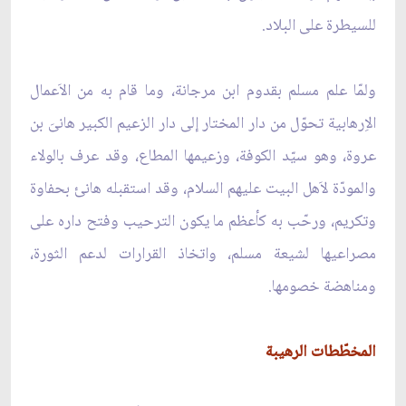
للسيطرة على البلاد.
ولمّا علم مسلم بقدوم ابن مرجانة، وما قام به من الاَعمال
الاِرهابية تحوّل من دار المختار إلى دار الزعيم الكبير هانىَ بن
عروة، وهو سيّد الكوفة، وزعيمها المطاع، وقد عرف بالولاء
والمودّة لاَهل البيت عليهم السلام، وقد استقبله هانئ بحفاوة
وتكريم، ورحّب به كأعظم ما يكون الترحيب وفتح داره على
مصراعيها لشيعة مسلم، واتخاذ القرارات لدعم الثورة،
ومناهضة خصومها.
المخطّطات الرهيبة