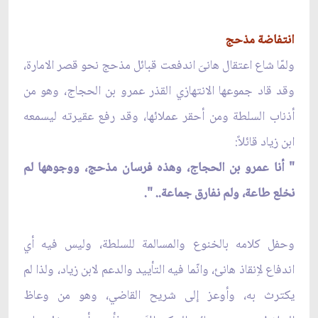
انتفاضة مذحج
ولمّا شاع اعتقال هانىَ اندفعت قبائل مذحج نحو قصر الامارة،
وقد قاد جموعها الانتهازي القذر عمرو بن الحجاج، وهو من
أذناب السلطة ومن أحقر عملائها، وقد رفع عقيرته ليسمعه
ابن زياد قائلاً:
" أنا عمرو بن الحجاج، وهذه فرسان مذحج، ووجوهها لم
نخلع طاعة، ولم نفارق جماعة.. ".
وحفل كلامه بالخنوع والمسالمة للسلطة، وليس فيه أي
اندفاع لاِنقاذ هانئ، وانّما فيه التأييد والدعم لابن زياد، ولذا لم
يكترث به، وأوعز إلى شريح القاضي، وهو من وعاظ