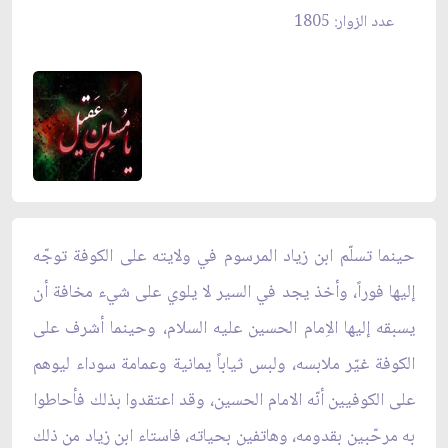
عدد الزوار: 1805
حينما تسلّم ابن زياد المرسوم في ولايته على الكوفة توجّه
إليها فوراً، وأخذ يجد في السير لا يلوي على شيء مخافة أن
يسبقه إليها الاِمام الحسين عليه السلام، وحينما أشرف على
الكوفة غيّر ملابسه، ولبس ثياباً يمانية وعمامة سوداء ليوهم
على الكوفيين أنّه الامام الحسين، وقد اعتقدوا بذلك فأحاطوا
به مرحّبين بقدومه، وهاتفين بحياته، فاستاء ابن زياد من ذلك