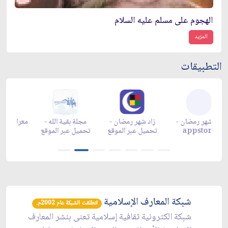
الهجوم على مسلم عليه السلام
المزيد
التطبيقات
زاد شهر رمضان -
زاد شهر رمضان -
زاد شهر رمضان -
م
appgallery
appstore
تحميل عبر الموقع
تح
شبكة المعارف الإسلامية
انطلقت الشبكة عام 2002م.
شبكة الكترونية ثقافية إسلامية تعنى بنشر المعارف