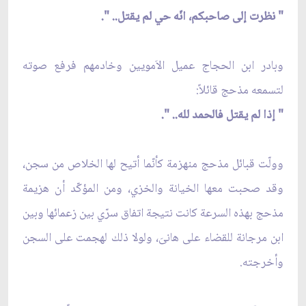
" نظرت إلى صاحبكم، انّه حي لم يقتل.. ".
وبادر ابن الحجاج عميل الاَمويين وخادمهم فرفع صوته
لتسمعه مذحج قائلاً:
" إذا لم يقتل فالحمد لله.. ".
وولّت قبائل مذحج منهزمة كأنّما أتيح لها الخلاص من سجن،
وقد صحبت معها الخيانة والخزي، ومن المؤكّد أن هزيمة
مذحج بهذه السرعة كانت نتيجة اتفاق سرّي بين زعمائها وبين
ابن مرجانة للقضاء على هانىَ، ولولا ذلك لهجمت على السجن
وأخرجته.