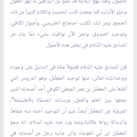
الاُصول، وهذا نهج البلاغة قد جمع من البراهين ما أبهر العقول
وحيّر الألباب، كما جمعت كتب الحديث والكلام كثيراً من تلك
الحجج، ومن تلك الكتب احتجاج الطبرسي، واُصول الكافي،
وتوحيد الصدوق، ونحن الآن نوافيك بشيء ممّا جاء عن
الصادق عليه السّلام في بعض هذه الاُصول.
فإن للصادق عليه السّلام فصولاً جمّة في التدليل على وجوده
ووحدانيّته تعالى، منها توحيد المفضّل، وهو الدروس التي
ألقاها على المفضّل بن عمر الجعفي الكوفي أحد أصحابه الذين
4
جمعوا بين العلم والعمل، ورسالته المسمّاة بالاهليلجة
،
المرويّة عن المفضّل أيضاً، غير أن التوحيد أخذه منه شفاهاً،
والرسالة رواها مكاتبة.ومما ورد عنه عليه السلام: انه سمع
المفضّل ابن أبي العوجاء والى جانبه رجل من أصحابه في