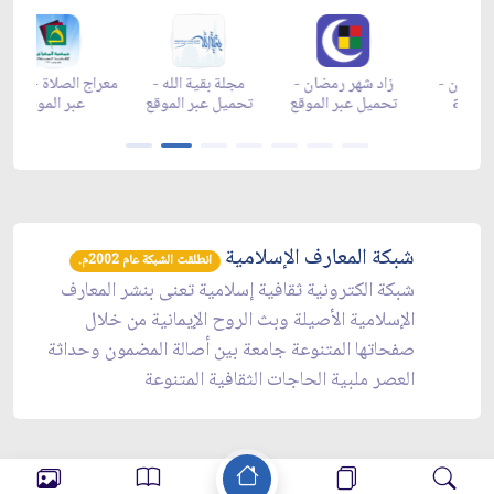
زاد شهر رمضان -
زاد شهر رمضان -
زاد شهر رمضان -
م
appgallery
appstore
تحميل عبر الموقع
تح
شبكة المعارف الإسلامية
انطلقت الشبكة عام 2002م.
شبكة الكترونية ثقافية إسلامية تعنى بنشر المعارف
الإسلامية الأصيلة وبث الروح الإيمانية من خلال
صفحاتها المتنوعة جامعة بين أصالة المضمون وحداثة
العصر ملبية الحاجات الثقافية المتنوعة