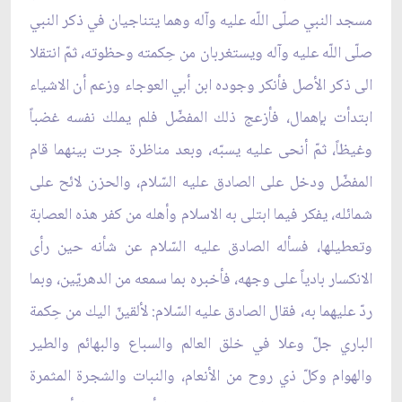
مسجد النبي صلّى اللّه عليه وآله وهما يتناجيان في ذكر النبي
صلّى اللّه عليه وآله ويستغربان من حِكمته وحظوته، ثمّ انتقلا
الى ذكر الأصل فأنكر وجوده ابن أبي العوجاء وزعم أن الاشياء
ابتدأت بإهمال، فأزعج ذلك المفضّل فلم يملك نفسه غضباً
وغيظاً، ثمّ أنحى عليه يسبّه، وبعد مناظرة جرت بينهما قام
المفضّل ودخل على الصادق عليه السّلام، والحزن لائح على
شمائله، يفكر فيما ابتلى به الاسلام وأهله من كفر هذه العصابة
وتعطيلها، فسأله الصادق عليه السّلام عن شأنه حين رأى
الانكسار بادياً على وجهه، فأخبره بما سمعه من الدهريّين، وبما
ردّ عليهما به، فقال الصادق عليه السّلام: لألقينّ اليك من حِكمة
الباري جلّ وعلا في خلق العالم والسباع والبهائم والطير
والهوام وكلّ ذي روح من الأنعام، والنبات والشجرة المثمرة