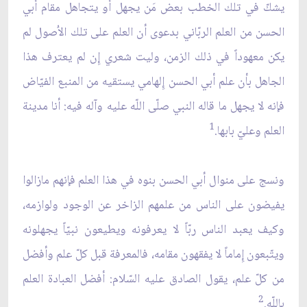
يشكّ في تلك الخطب بعض مَن يجهل أو يتجاهل مقام أبي
الحسن من العلم الربّاني بدعوى أن العلم على تلك الاُصول لم
يكن معهوداً في ذلك الزمن، وليت شعري إِن لم يعترف هذا
الجاهل بأن علم أبي الحسن إِلهامي يستقيه من المنبع الفيّاض
فإنه لا يجهل ما قاله النبي صلّى اللّه عليه وآله فيه: أنا مدينة
1
العلم وعليّ بابها.
ونسج على منوال أبي الحسن بنوه في هذا العلم فإنهم مازالوا
يفيضون على الناس من علمهم الزاخر عن الوجود ولوازمه،
وكيف يعبد الناس ربّاً لا يعرفونه ويطيعون نبيّاً يجهلونه
ويتّبعون إِماماً لا يفقهون مقامه، فالمعرفة قبل كلّ علم وأفضل
من كلّ علم، يقول الصادق عليه السّلام: أفضل العبادة العلم
2
باللّه.