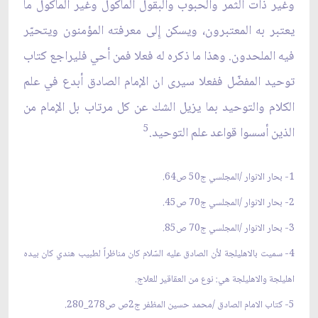
وغير ذات الثمر والحبوب والبقول المأكول وغير المأكول ما
يعتبر به المعتبرون، ويسكن إِلى معرفته المؤمنون ويتحيّر
فيه الملحدون. وهذا ما ذكره له فعلا فمن أحي فليراجع كتاب
توحيد المفضّل ففعلا سيرى ان الإمام الصادق أبدع في علم
الكلام والتوحيد بما يزيل الشك عن كل مرتاب بل الإمام من
5
الذين أسسوا قواعد علم التوحيد.
1- بحار الانوار /المجلسي ج50 ص64.
2- بحار الانوار /المجلسي ج70 ص45.
3- بحار الانوار /المجلسي ج70 ص85.
4- سميت بالاهليلجة لأن الصادق عليه السّلام كان مناظراً لطبيب هندي كان بيده
اهليلجة والاهليلجة هي: نوع من العقاقير للعلاج.
5- كتاب الامام الصادق /محمد حسين المظفر ج2ص ص278_280.