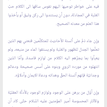
فيه على خواطر توحيها اليهم نفوس ساقها الى الكلام حبّ
الغلبة في المجادلة، دون أن يستندوا الى ركن وثيق أو يأخذوا
هذا العلم من معدنه الصحيح.
وإِن جاء ذمّ على ألسنة الأحاديث للمتكلّمين فنعني بهم الذين
تعلّموا الجدل للظهور والغلبة ولم يستقوا الماء من منبعه، ولم
يعبأوا بما يجرّهم اليه الكلام من لوازم فاسدة، وأمّا الذين
انتهلوه من مورده الروي وبنوه على اُسس صحيحة ودعائم
وجدانيّة فإنهم ألسنة الحقّ وهداته ودعاة الايمان وأدلاؤه.
وإِن أوّل من برهن على الوجود ولوازم الوجود بالأدلّة العقليّة
والآثار المحسوسة أمير المؤمنين عليه السّلام حتّى كاد أن