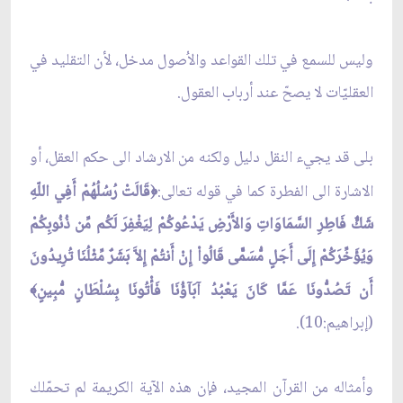
وليس للسمع في تلك القواعد والاُصول مدخل، لأن التقليد في
العقليّات لا يصحّ عند أرباب العقول.
بلى قد يجيء النقل دليل ولكنه من الارشاد الى حكم العقل، أو
الاشارة الى الفطرة كما في قوله تعالى:
قَالَتْ رُسُلُهُمْ أَفِي اللّهِ
﴿
شَكٌّ فَاطِرِ السَّمَاوَاتِ وَالأَرْضِ يَدْعُوكُمْ لِيَغْفِرَ لَكُم مِّن ذُنُوبِكُمْ
وَيُؤَخِّرَكُمْ إِلَى أَجَلٍ مُّسَمًّى قَالُواْ إِنْ أَنتُمْ إِلاَّ بَشَرٌ مِّثْلُنَا تُرِيدُونَ
أَن تَصُدُّونَا عَمَّا كَانَ يَعْبُدُ آبَآؤُنَا فَأْتُونَا بِسُلْطَانٍ مُّبِينٍ
﴾
(
إبراهيم
:
10
)
.
وأمثاله من القرآن المجيد، فإن هذه الآية الكريمة لم تحمّلك