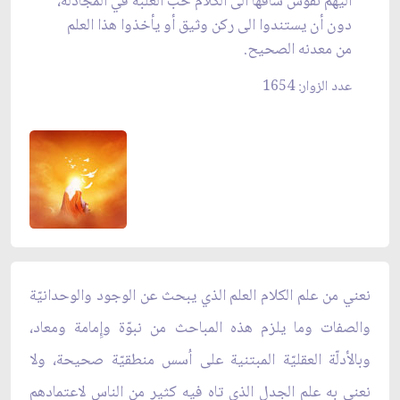
اليهم نفوس ساقها الى الكلام حبّ الغلبة في المجادلة،
دون أن يستندوا الى ركن وثيق أو يأخذوا هذا العلم
من معدنه الصحيح.
عدد الزوار: 1654
نعني من علم الكلام العلم الذي يبحث عن الوجود والوحدانيّة
والصفات وما يلزم هذه المباحث من نبوّة وإِمامة ومعاد،
وبالأدلّة العقليّة المبتنية على اُسس منطقيّة صحيحة، ولا
نعني به علم الجدل الذي تاه فيه كثير من الناس لاعتمادهم