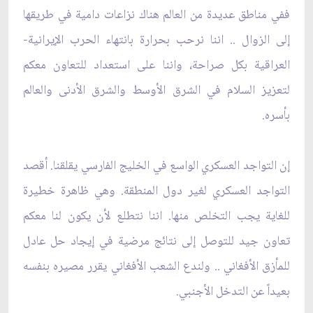
ففي مناطق عديدة من العالم هناك نزاعات دامية في طريقها
إلى الزوال .. اننا نرحب بحرارة بانتهاء الحرب الإيرانية-
العراقية بكل صراحة، واننا على استعداد للتعاون معكم
لتعزيز السلام في الشرق الأوسط والشرق الأدنى والعالم
بأسره.
إن التواجد العسكري الواسع في الخليج الفارسي يقلقنا. أقصد
التواجد العسكري لغير دول المنطقة. وهي ظاهرة خطيرة
للغاية يجب التخلص منها. اننا نتطلع لأن يكون لنا معكم
تعاون‏ جيد للتوصل إلى نتائج مرضية في إيجاد حل عادل
للمأزق الأفغاني .. ولندع الشعب الأفغاني يقرر مصيره بنفسه
بعيداً عن التدخل الأجنبي.