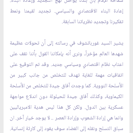
سماحة الإمام بأن بلدنا يواصل نهج التجديد وإعادة البناء.
إعادة البناء الاقتصادي والسياسي. تجديد لقيمنا ونمط
تفكيرنا وتجديد نظرياتنا السابقة.
يشير السيد غورباتشوف في رسالته إلى أن تحولات عظيمة
شهدها العالم مؤخراً، ونرى أنه بإمكاننا القول بأننا نقف على
اعتاب نظام اقتصادي وسياسي جديد. وقد تم التوقيع على
اتفاقيات مهمة للغاية تهدف للتخلص من جانب كبير من
الأسلحة النووية. كما وجدت آفاق جيدة للتخلص من الأسلحة
الكيماوية، وكذلك آفاق جيدة للحيلولة دون اندلاع مواجهة
عسكرية بين الدول. ولكن كل هذا ليس هدية الامبرياليين
وانما هي إرادة الشعوب وإرادة العصر .. لا يوجد خيار آخر. ان
سباق التسلح ونقله إلى الفضاء سوف يقود إلى كارثة إنسانية.