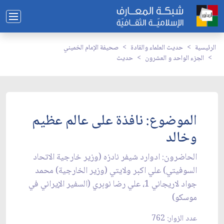
الرئيسية
حديث العلماء والقادة
صحيفة الإمام الخميني
الجزء الواحد و العشرون
حديث
الموضوع: نافذة على عالم عظيم
وخالد
الحاضرون: ادوارد شيفر نادزه (وزير خارجية الاتحاد
السوفيتي) علي اكبر ولايتي (وزير الخارجية) محمد
جواد لاريجاني 1، علي رضا نوبري (السفير الإيراني في
موسكو)
عدد الزوار: 762