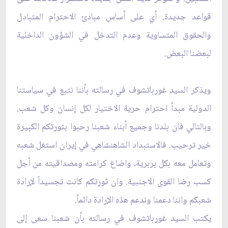
قواعد جديدة. أي على أساس مبادئ الاحترام المتبادل
والحقوق المتساوية وعدم التدخل في الشؤون الداخلية
لبعضنا البعض.
ويذكر السيد غورباتشوف في رسالته بأننا نتبع في سياستنا
الدولية مبدأ احترام حرية الاختيار لكل إنسان وكل شعب.
وبالتالي فان بلدنا وجميع أبناء شعبنا رحبوا بثورتكم الكبيرة
خير ترحيب. فالاستبداد الشاهنشاهي في إيران استغل شعبه
وتعامل معه بكل بربرية، واضاع كرامته ومصداقيته من أجل
كسب رضا القوى الاجنبية. وان ثورتكم كانت تجسيداً لإرادة
شعبكم واننا دعمنا وندعم هذه الإرادة دائماً.
يكتب السيد غورباتشوف في رسالته بأن شعبنا سعى إلى