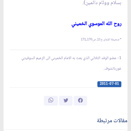
بسلام ووئام دائمين‏).
روح الله الموسوي الخميني‏
* صحيفة الإمام، ج21، ص:
272,270
1-
عضو الوفد الثلاثي الذي بعث به الامام الخميني الى الزعيم السوفيتي
غورباتشوف.
2011-07-01
مقالات مرتبطة