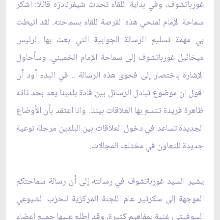
غورباتشوف، وفي بداية اللقاء تحدث شيفرنادزه قائلًا: اشكر
سماحة الإمام لمنحي هذه الفرصة للقاء بسماحته. لقد انيطت
بي مهمة تسليم الرسالة الجوابية التي بعث بها الرئيس
ميخائيل غورباتشوف إلى سماحة الإمام الخميني. وسأحاول
الإشارة باختصار إلى فحوى هذه الرسالة .. في البدء أود أن
اقول ان موضوع تبادل الرسائل بين قادة بلدينا يعد بحد ذاته
ظاهرة فريدة تتسم بها العلاقات بيننا. وانا اعتقد بأن الأوضاع
الجديدة تساعد في دخول العلاقات بين البلدين مرحلة نوعية
جديدة للتعاون في مختلف المجالات.
يشير السيد غورباتشوف في رسالته إلى أن رسالة سماحتكم
الموجهة إلى سكرتير عام اللجنة المركزية للحزب الشيوعي
السوفيتي، غنية بمفاهيم كثيرة، وقد اطلع عليها جميع اعضاء