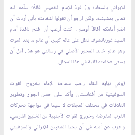
الايراني بالسعادة و.)
فردّ الإمام الخميني قائلًا: سلّمه الله
تعالى بمشيئته، ولكن ارجو أن تقولوا لفخامته بأني أردت أن
اضع أمامكم آفاقاً أوسع .. كنت أرغب أن افتح نافذة أمام
السيد غورباتشوف تطل على عالم كبير، أي عالم ما بعد الموت
وهو عالم خالد. المحور الأصلي في رسالتي هو هذا. آمل أن
يسعى فخامته ثانية في هذا المجال.
(وفي نهاية اللقاء رحب سماحة الإمام بخروج القوات
السوفيتية من أفغانستان وأكد على حسن الجوار وتطوير
العلاقات في مختلف المجالات لا سيما في مواجهة تحركات
الغرب المغرضة وخروج القوات الأجنبية من الخليج الفارسي،
واعرب عن أمله في أن يحيا الشعبين الإيراني والسوفيتي