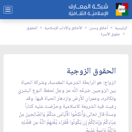
الرئيسية
أخلاق وسنن
الأخلاق والآداب الإسلامية
الحقوق
حقوق الأسرة
الحقوق الزوجية
الزواج: هو الرابطة الشرعية المقدسة، وشركة الحياة
بين الزوجين. شرعّه اللّه عز وجل لحفظ النوع البشري
وتكاثره، وعمران الأرض وازدهار الحياة فيها. وقد
رغبت فيه الشريعة الاسلامية وحرّضت عليه كتاباً
وسنةً:قال تعالى:وَأَنكِحُوا الْأَيَامَى مِنكُمْ وَالصَّالِحِينَ مِنْ
عِبَادِكُمْ وَإِمَائِكُمْ إِن يَكُونُوا فُقَرَاء يُغْنِهِمُ اللَّهُ مِن فَضْلِهِ
وَاللَّهُ وَاسِعٌ عَلِيمٌ.