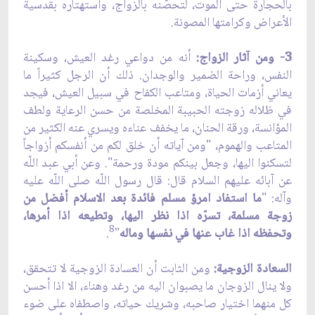
بالحجارة حتى الموت، لتحصّنه بالزواج، واستهتاره بقدسية
الأعراض وكرامتها المصونة.
3- ومن آثار الزواج:
أنه من دواعي رغد العيش، وسكينة
النفس، وراحة الضمير والوجدان. ذلك أن الرجل كثيراً ما
يعاني أزمات الحياة، ومتاعب الكفاح في سبيل العيش، فيجد
في ظلاله زوجته الحبيبة المخلصة من حسن الرعاية ولطف
المؤانسة، ورقة الحنان، ما يخفف عناءه ويسري عنه الكثير من
المتاعب والهموم، "ومن آياته أن خلق لكم من أنفسكم أزواجاً
لتسكنوا اليها، وجعل بينكم مودة ورحمة". وعن أبي عبد اللّه
عن آبائه عليهم السلام قال: قال رسول اللّه صلى اللّه عليه
وآله: "
ما استفاد امرؤ مسلم فائدة بعد الاسلام أفضل من
زوجة مسلمة، تسرّه اذا نظر اليها، وتطيعه اذا أمرها،
8
وتحفظه اذا غاب عنها في نفسها وماله
"
.
السعادة الزوجية:
ومن الثابت أن العسادة الزوجية لا تتحقق،
ولا ينال الزوجان ما يصبوان اليه من رغد وهناء، الا اذا أحسن
كل منهما اختيار صاحبه، وشريك حياته، واصطفاه على ضوء