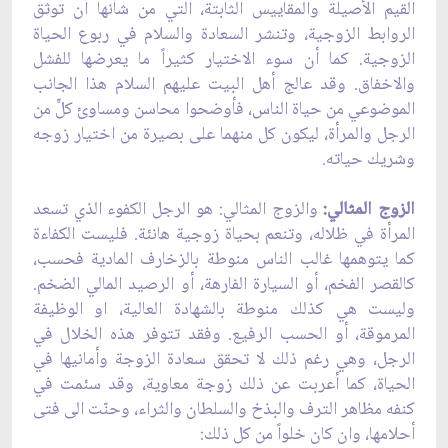
القيم الأصيلة والمقاييس الثابتة، التي من شأنها أن توثق
الروابط الزوجية، وتنشر السعادة والسلام في ربوع الحياة
الزوجية. كما أن سوء الاختيار كثيراً ما يعرضها للفشل
والاخفاق. وقد عالج أهل البيت عليهم السلام هذا الجانب
الموضوعي من حياة الناس، فأوضحوا محاسن ومساوئ كلٍّ من
الرجل والمرأة، ليكون كل منهما على بصيرة من اختيار زوجه
وشريك حياته.
الزوج المثالي:
والزوج المثالي: هو الرجل الكفوء الذي تسعد
المرأة في ظلاله، وتنعم بحياة زوجية هانئة. فليست الكفاءة
كما يتوهمها غالب الناس منوطة بالزخارف المادية فحسب،
كالقصر الفخم، أو السيارة الفارهة، أو الرصيد المالي الضخم.
وليست هي كذلك منوطة بالشهادة العالية، او الوظيفة
المرموقة، أو الحسب الرفيع. وفقد تتوفر هذه الخلال في
الرجل، وهي رغم ذلك لا تحقق سعادة الزوجة وأمانيها في
الحياة، كما أعربت عن ذلك زوجة معاوية، وقد سئمت في
كنفه مظاهر الترف والبذخ والسلطان والثراء، وحنّت الى فتى
أحلامها، وان كان خلواً من كل ذلك: