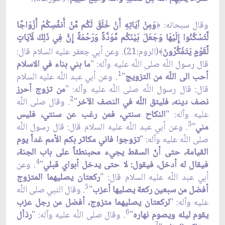
وقال سبحانه:
وَمِنْ آيَاتِهِ أَنْ خَلَقَ لَكُم مِّنْ أَنفُسِكُمْ أَزْوَاجًا
﴿
لِّتَسْكُنُوا إِلَيْهَا وَجَعَلَ بَيْنَكُم مَّوَدَّةً وَرَحْمَةً إِنَّ فِي ذَلِكَ لَآيَاتٍ
لِّقَوْمٍ يَتَفَكَّرُونَ
(الروم:21). وعن أبي جعفر عليه السلام قال:
﴾
قال رسول اللّه صلى اللّه عليه وآله: "
ما بني بناء في الاسلام
1
أحب الى اللّه من التزويج
"
. وعن أبي عبد اللّه عليه السلام
قال: قال رسول اللّه صلى اللّه عليه وآله: "
من تزوج أحرز
2
نصف دينه، فليتق اللّه في النصف الآخر
"
. وقال صلى اللّه
عليه وآله: "
النكاح سنتي، فمن رغب عن سنتي، فليس
3
مني
"
. وعن أبي عبد اللّه عليه السلام قال: قال رسول اللّه
صلى اللّه عليه وآله: "
تزوجوا فاني مكاثر بكم الأمم غداً يوم
القيامة، حتى أنّ السقط يجيء محبنطئاً على باب الجنة،
4
فيقال له أدخل، فيقول: لا حتى يدخل أبواي قبلي
"
. وعن
أبي عبد اللّه عليه السلام قال: "
ركعتان يصليهما المتزوج
5
أفضل من سبعين ركعة يصليها أعزب
"
. وقال النبي صلى اللّه
عليه وآله: "
لركعتان يصليهما متزوج، أفضل من رجل عزب
6
يقوم ليله ويصوم نهاره
"
. وقال صلى اللّه عليه وآله: "
رذاّل