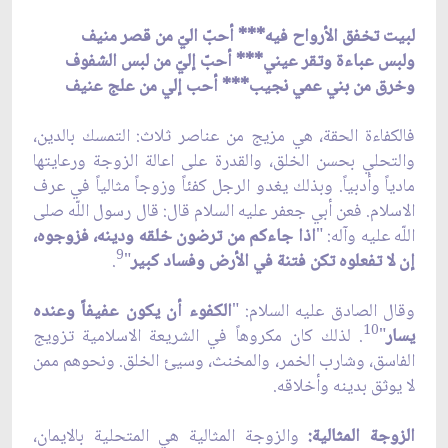
لبيت تخفق الأرواح فيه*** أحبّ اليّ من قصر منيف
ولبس عباءة وتقر عيني*** أحبّ إليّ من لبس الشفوف
وخرق من بني عمي نجيب*** أحب إلي من علج عنيف
فالكفاءة الحقة، هي مزيج من عناصر ثلاث: التمسك بالدين،
والتحلي بحسن الخلق، والقدرة على اعالة الزوجة ورعايتها
مادياً وأدبياً. وبذلك يغدو الرجل كفئاً وزوجاً مثالياً في عرف
الاسلام. فعن أبي جعفر عليه السلام قال: قال رسول اللّه صلى
اللّه عليه وآله: "
اذا جاءكم من ترضون خلقه ودينه، فزوجوه،
9
إن لا تفعلوه تكن فتنة في الأرض وفساد كبير
"
.
وقال الصادق عليه السلام: "
الكفوء أن يكون عفيفاً وعنده
10
يسار
"
. لذلك كان مكروهاً في الشريعة الاسلامية تزويج
الفاسق، وشارب الخمر، والمخنث، وسيئ الخلق. ونحوهم ممن
لا يوثق بدينه وأخلاقه.
الزوجة المثالية:
والزوجة المثالية هي المتحلية بالايمان،