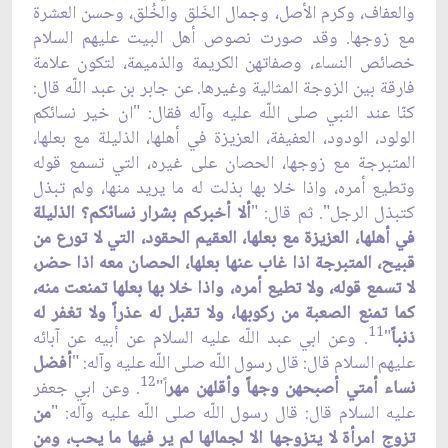
والعفاف، وكرم الأصل، وجمال الخَلق والخُلق، وحسن العشرة
مع زوجها. وقد صورت نصوص أهل البيت عليهم السلام
خصائص النساء، وصفاتهن الكريمة والذميمة، لتكون علامة
فارقة بين الزوجة المثالية وغيرها. عن جابر بن عبد اللّه قال:
كنّا عند النبي صلى اللّه عليه وآله فقال: "ان خير نسائكم
الولود، الودود، العفيفة، العزيزة في أهلها، الذليلة مع بعلها،
المتبرجة مع زوجها، الحصان على غيره، التي تسمع قوله
وتطيع أمره، واذا خلا بها بذلت له ما يريد منها، ولم تبذل
كتبذل الرجل". ثم قال: "
ألا أخبركم بشرار نسائكم؟ الذليلة
في أهلها، العزيزة مع بعلها، العقيم الحقود، التي لا تورع من
قبيح، المتبرجة اذا غاب عنها بعلها، الحصان معه اذا حضر،
لا تسمع قوله، ولا تطيع أمره، واذا خلا بها بعلها تمنعت منه،
كما تمنع الصعبة من ركوبها، ولا تقبل له عذراً ولا تغفر له
11
ذنباً
"
. وعن ابي عبد اللّه عليه السلام عن أبيه عن آبائه
عليهم السلام قال: قال رسول اللّه صلى اللّه عليه وآله: "
أفضل
12
نساء أمتي أصبحهن وجهاً وأقلهن مهر
اً"
. وعن ابي جعفر
عليه السلام قال: قال رسول اللّه صلى اللّه عليه وآله: "
من
تزوج امرأة لا يتزوجها الا لجمالها لم ير فيها ما يحب، ومن