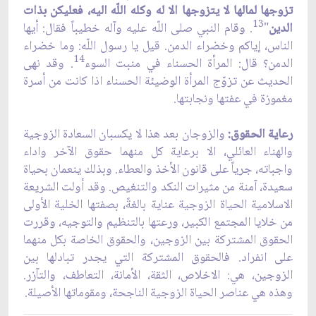
تزوجها لمالها لا يتزوجها الا له وكله اللّه اليه، فعليكن بذات
13
الدين
"
. وقام النبي صلى اللّه عليه وآله خطيباً فقال: أيها
الناس، إياكم وخضراء الدمن. قيل يا رسول اللّه: وما خضراء
14
الدمن؟ قال: المرأة الحسناء في منبت السوء
. وقد نهى
الحديث عن تزوّج المرأة الوضيئة الحسناء اذا كانت من أسرة
مغموزة في عفتها ونجابتها.
رعاية الحقوق:
والزوجان بعد هذا لا يكسبان السعادة الزوجية
والهناء العائلي، الا برعاية كل منهما حقوق الآخر واداء
واجباته، جرياً على قانون الأخذ والعطاء. وبذلك ينعمان بحياة
سعيدة، آمنة من مثيرات النكد والتنغيص. وقد أولت الشريعة
الاسلامية الحياة الزوجية عناية بالغةً، بصفتها الخلية الأولى
من خلايا المجتمع الكبير، ورعتها بالتنظيم والتوجيه، وقررت
الحقوق المشتركة بين الزوجين، والحقوق الخاصة بكل منهما
على انفراد. فالحقوق المشتركة التي يجدر تبادلها بين
الزوجين، هي: الاخلاص، الثقة، الأمانة، التعاطف، والتآزر.
وهذه هي عناصر الحياة الزوجية الناجحة، ومقوماتها الأصيلة.