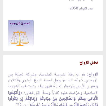
عدد الزوار: 2058
فضل الزواج
الزواج:
هو الرابطة الشرعية المقدسة، وشركة الحياة بين
الزوجين. شرعّه اللّه عز وجل لحفظ النوع البشري وتكاثره،
وعمران الأرض وازدهار الحياة فيها. وقد رغبت فيه الشريعة
الاسلامية وحرّضت عليه كتاباً وسنةً: قال تعالى:
وَأَنكِحُوا
﴿
الْأَيَامَى مِنكُمْ وَالصَّالِحِينَ مِنْ عِبَادِكُمْ وَإِمَائِكُمْ إِن يَكُونُوا
فُقَرَاء يُغْنِهِمُ اللَّهُ مِن فَضْلِهِ وَاللَّهُ وَاسِعٌ عَلِيم
(النور:32).
﴾