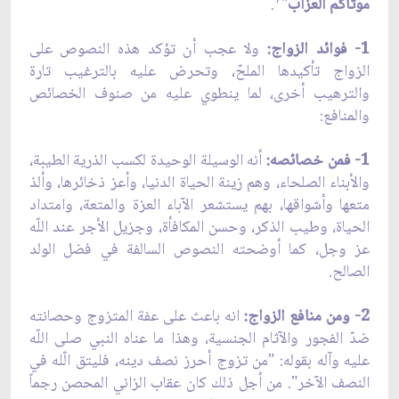
7
موتاكم العزاب
"
.
1- فوائد الزواج:
ولا عجب أن تؤكد هذه النصوص على
الزواج تأكيدها الملحّ، وتحرض عليه بالترغيب تارة
والترهيب أخرى، لما ينطوي عليه من صنوف الخصائص
والمنافع:
1- فمن خصائصه:
أنه الوسيلة الوحيدة لكسب الذرية الطيبة،
والأبناء الصلحاء، وهم زينة الحياة الدنيا، وأعز ذخائرها، وألذ
متعها وأشواقها، بهم يستشعر الآباء العزة والمتعة، وامتداد
الحياة، وطيب الذكر، وحسن المكافأة، وجزيل الأجر عند اللّه
عز وجل، كما أوضحته النصوص السالفة في فضل الولد
الصالح.
2- ومن منافع الزواج:
انه باعث على عفة المتزوج وحصانته
ضدّ الفجور والآثام الجنسية، وهذا ما عناه النبي صلى اللّه
عليه وآله بقوله: "من تزوج أحرز نصف دينه، فليتق الّله في
النصف الآخر". من أجل ذلك كان عقاب الزاني المحصن رجماً