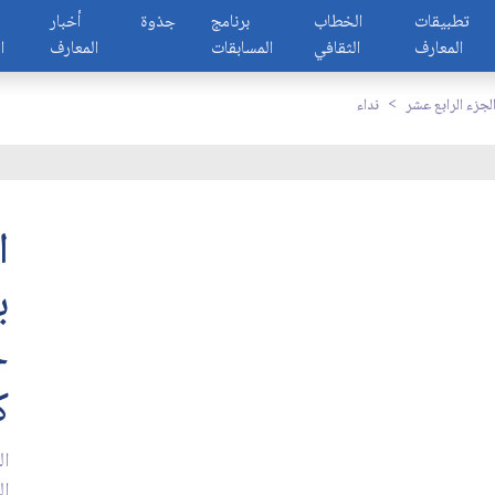
تطبيقات
الخطاب
برنامج
جذوة
أخبار
المعارف
الثقافي
المسابقات
المعارف
ا
لجزء الرابع عشر
نداء
ا
ب
ح
ك
ال
ال