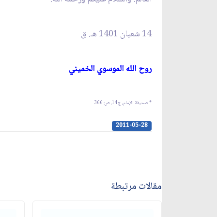
14 شعبان 1401 هـ. ق‏
روح الله الموسوي الخميني‏
* صحيفة الإمام، ج‏14، ص: 366
2011-05-28
مقالات مرتبطة