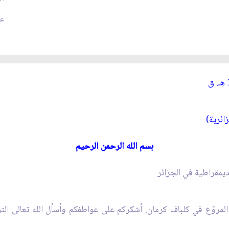
عد
ائرية)
بسم الله الرحمن الرحيم‏
ديمقراطية في الجزائر
لمروّع في كلباف كرمان. أشكركم على عواطفكم وأسأل الله تعالى ال