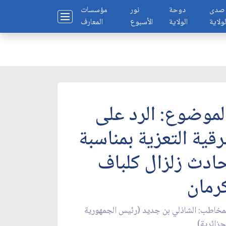
صدى
دوحة
نور
مؤسسات
لولاية
الولاية
الأسبوع
المعارف
لموضوع: الرد على
رقية التعزية بمناسبة
ادث زلزال كلباف
رمان‏
مخاطب: الشاذلي بن جديد (رئيس الجمهورية
جزائرية)