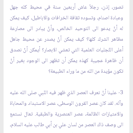
تصور، إذن، رجلاً عاش أربعين سنة في محيط كله جهل
وعبادة اصنام، وتسوده ثقافة الخرافات والاباطيل، كيف يمكن
له أنْ يدعو الى التوحيد الخالص، وأنْ يبادر الى مصارعة
مظاهر الشرك كلها؟ كيف يمكن أنْ يصدر عن محيط جاهل
أعلى التّجليات العلمية التي تعشي الابصار؟ أيمكن أنْ نصدق
أن ظاهرة عجيبة كهذه يمكن أن تظهر الى الوجود بغير أنْ
تكون مؤيدة من الله من ما وراء الطبيعة؟
3- علينا أنْ نعرف العصر الذي ظهر فيه النّبي صلى الله عليه
وآله. لقد كان عصر القرون الوسطى، عصر الاستبداد والمحاباة
والامتيازات الظالمة، عصر العنصرية والطبقية. تعال نستمع
الى وصف ذاك العصر من لسان علي بن أبي طالب عليه السلام،