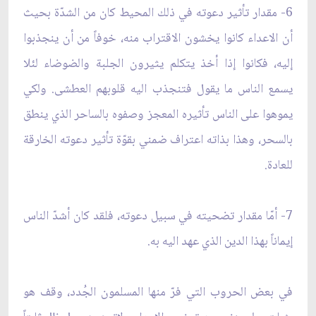
6- مقدار تأثير دعوته في ذلك المحيط كان من الشدّة بحيث
أن الاعداء كانوا يخشون الاقتراب منه، خوفاً من أن ينجذبوا
إليه، فكانوا إذا أخذ يتكلم يثيرون الجلبة والضوضاء لئلا
يسمع الناس ما يقول فتنجذب اليه قلوبهم العطشى. ولكي
يموهوا على الناس تأثيره المعجز وصفوه بالساحر الذي ينطق
بالسحر، وهذا بذاته اعتراف ضمني بقوّة تأثير دعوته الخارقة
للعادة.
7- أمّا مقدار تضحيته في سبيل دعوته، فلقد كان أشدّ الناس
إيماناً بهذا الدين الذي عهد اليه به.
في بعض الحروب التي فرّ منها المسلمون الجُدد، وقف هو