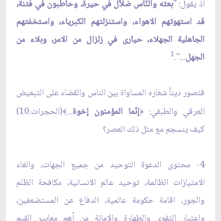
اذ يقول: "
بعثه والنّاس ضلاّل في حيرة، وحاطبون في فتنة،
قد استهوتهم الاهواء، واستنزلتهم الكبرياء، واستخفتهم
الجاهلية الجهلاء، حيارى في زلزال من الامر، وبلاء من
1
الجهل
...".
فتصور ديناً شعاره المساواة بين الناس والقضاء على التبعيض
العرقي والطبقي:
إنّما
المؤمنون إخوة
...
(الحجرات:10)
﴾
﴿
كيف ينسجم مع مثل ذلك العصر؟
4- محتوى الدعوة التوحيد من جميع الجهات، والغاء
الامتيازات الظالمة، توحيد عالم الانسانية، مكافحة الظلم
والجور، اقامة حكومة عالمية، الدفاع عن المستضعفين،
واعتبار التقوى والطهارة والامانة من أهم معايير القيم