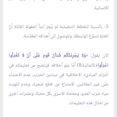
الانسانية.
5- بالنسبة للخطط التنفيذية لم يُجِز ابداً المقولة القائلة أنَّ
الغاية تسوّغ الواسطة، وللوصول الى أهدافه المقدّسة.
كان يقول:
وَلا يَجْرِمَنَّكُم شَنآنُ قَوم عَلَى أنْ لا تَعْدِلُوا
﴿
اعْدِلُوا
.(المائدة:8) أمّا علو أخلاقه فيتضح من تعليماته في
﴾
التزام المبادىء الاخلاقية في ميادين الحرب، عدم الاعتداء
على غير المقاتلين، الامتناع عن قطع شجرة، وعدم تلويث
مياه شرب العدو، ومعاملة الاسرى بكل محبّة، وعشرات اخرى
من امثال هذه التعليمات.