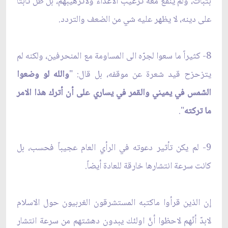
بثبات، ولم ينفع معه ترغيب الاعداء ولاترهيبهم، بل ظل ثابتاً
على دينه، لا يظهر عليه شي من الضعف والتردد.
8- كثيراً ما سعوا لجرّه الى المساومة مع المنحرفين، ولكنه لم
يتزحزح قيد شعرة عن موقفه، بل قال: "
والله لو وضعوا
الشمس في يميني والقمر في يساري على أن أترك هذا الامر
ما تركته
".
9- لم يكن تأثير دعوته في الرأي العام عجيباً فحسب، بل
كانت سرعة انتشارها خارقة للعادة أيضاً.
إن الذين قرأوا ماكتبه المستشرقون الغربيون حول الاسلام
لابدّ أنّهم لاحظوا أنَّ اولئك يبدون دهشتهم من سرعة انتشار