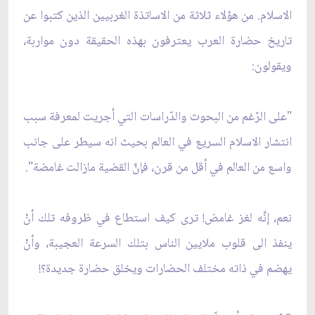
الاسلام. من هؤلاء ثلاثة من الاساتذة الغربيين الذين كتبوا عن
تاريخ حضارة العرب يعترفون بهذه الحقيقة دون مواربة،
ويقولون:
"على الرّغم من البحوث والدّراسات التي اُجريت لمعرفة سبب
انتشار الاسلام السريع في العالم بحيث انه سيطر على جانب
واسع من العالم في أقل من قرن، فإنَّ القضية مازالت غامضة".
نعم، إنَّه لغز غامض! ترى كيف استطاع في ظروفه تلك أنْ
ينفذ الى قلوب ملايين الناس بتلك السرعة العجيبة، وأنْ
يهضم في ذاته مختلف الحضارات ويخلق حضارة جديدة؟!