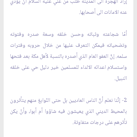
إراد الهجرة الى المدينة طلب من علي عليه السلام أنْ يؤدي
عنه الامانات الى أصحابها.
أمّا شجاعته وثباته وحسن خلقه وسعة صدره وفتوته
وتضحياته فيمكن التعرف عليها من خلال حروبه وفترات
سلمه. إنَّ العفو العام الذي أصدره بالنسبة لأهل مكة بعد فتحها
واستسلام اعدائه الالداء للمسلمين خير دليل حي على خلقه
النبيل.
2- إنَّنا نعلم أنَّ الناس العاديين بل حتى النّوابغ منهم يتأثرون
بالمحيط الديني الذي يعيشون فيه شاؤوا أم أبوا، وأنْ يكن
تأثرهم على درجات متفاوتة.