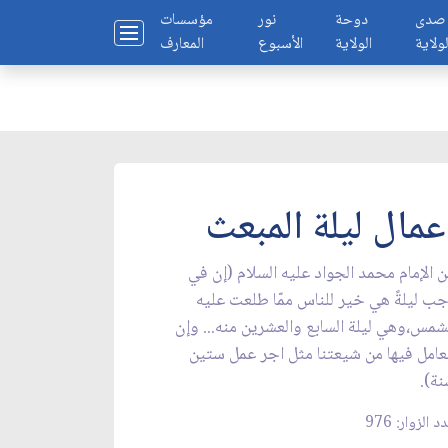
صدى
دوحة
نور
مؤسسات
لولاية
الولاية
الأسبوع
المعارف
عمال ليلة المبعث
 الإمام محمد الجواد عليه السلام (إن في
ب ليلةً هي خير للناس ممّا طلعت عليه
شمس،وهي ليلة السابع والعشرين منه... وإن
عامل فيها من شيعتنا مثل اجر عمل ستين
ة).
د الزوار: 976