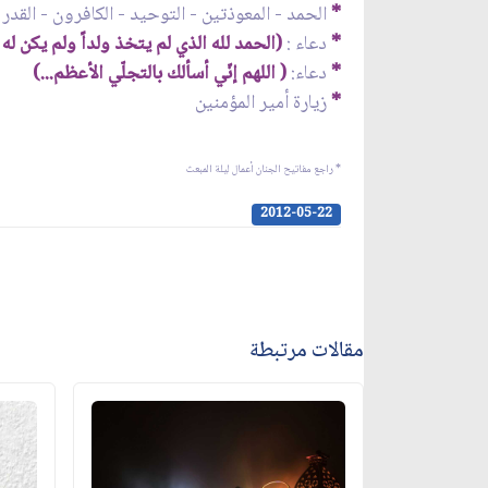
*
الحمد - المعوذتين - التوحيد - الكافرون - القدر - وآي
*
دعاء :
(الحمد لله الذي لم يتخذ ولداً ولم يكن له
*
دعاء:
( اللهم إنّي أسألك بالتجلّي الأعظم...)
*
زيارة أمير المؤمنين
* راجع مفاتيح الجنان أعمال ليلة المبعث
2012-05-22
مقالات مرتبطة