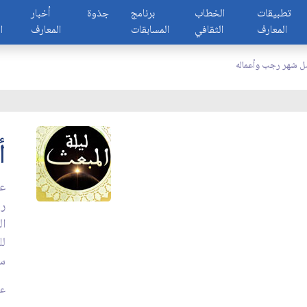
تطبيقات
الخطاب
برنامج
جذوة
أخبار
المعارف
الثقافي
المسابقات
المعارف
ا
 شهر رجب وأعماله
أ
عن
رج
ال
لل
سن
عد