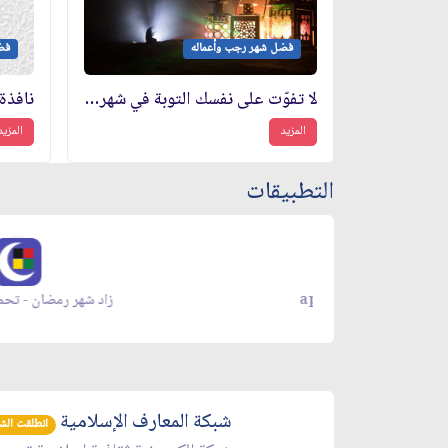
فضل شهر رجب وأعماله
فض
لا تفوّت على نفسك التوبة في شهر رجب الأصب
نافذة 
المزيد
المزيد
التطبيقات
زاد شهر رمضان - appgallery
شبكة المعارف الإسلامية
انطلقت الشبكة 