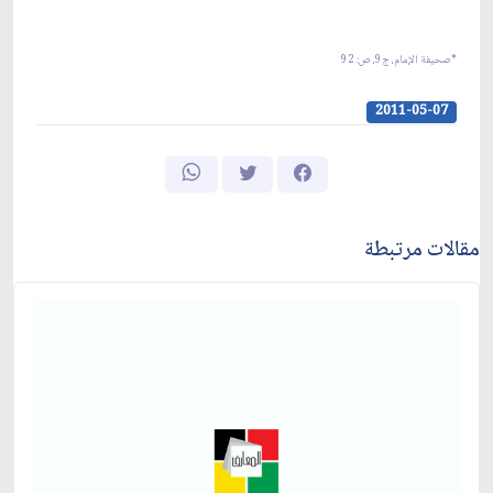
*صحيفة الإمام، ج‏9، ص: 92
2011-05-07
مقالات مرتبطة