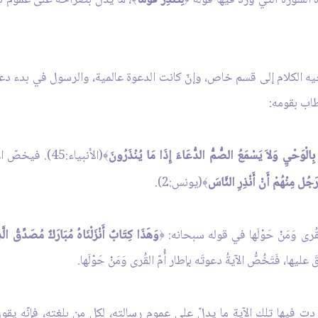
ه الكلام إلى قسم خاص، وإنّ كانت الدعوة عالمية، والرسول في بدء دعوت
اب بقومه:
مْ بِالْوَحْيِ وَلاَ يَسْمَعُ الصُّمُّ الدُّعَاءَ إِذَا مَا يُنْذَرُونَ
(الأنبياء:45).
﴾
َجُل مِنْهُمْ أَنْ أَنْذِرِ النَّاسَ
(يونس:2).
﴾
رى وَمَنْ حَوْلَها في قوله سبحانه:
وَهَذَا كِتَابٌ أَنْزَلْنَاهُ مُبَارَكٌ مُصَدِّقُ الَّذ
﴿
ُطْلِقَ عليها، فَتَخُصُّ الآيةُ دعوتَه بإطار أُمّ القُرى وَمَنْ حَوْلَها.
دت فيها تلك الآية ما يدلّ على عموم رسالته، لكل من بلغته، فإنّه يقو