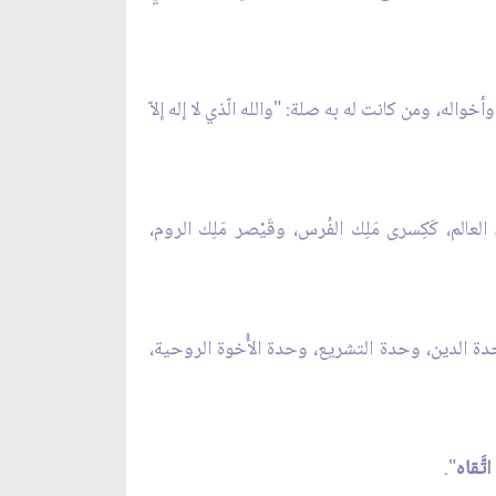
اله، ومن كانت له به صلة: "والله الّذي لا إله إلاّ
م، كَكِسرى مَلِك الفُرس، وقَيْصر مَلِك الروم،
ة الدين، وحدة التشريع، وحدة الأُخوة الروحية،
تَّقاه
".