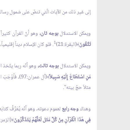
إلى غير ذلك من الآيات الّتي تنصّ على شمول رسالته
ويمكن الاستدلال
بوجه ثان،
وهو أنّ القرآن كثيراً
1
تَتَّقُونَ
(البقرة:21)
. فلو كان الإسلام ديناً إقليمي
﴾
ويمكن الاستدلال
بوجه ثالث،
وهو أنّه ربما يتّخذ ا
مَنِ اسْتَطَاعَ إِلَيْهِ سَبِيلاً
(آل عمران:97)
﴾
مثلاً حجّ بيته".
وهناك
وجه رابع
لعموم دعوته، وهو أنّه يُعَرِّفُ كتابَ
فِي هَذَا الْقُرْآنِ مِنْ كُلِّ مَثَل لَعَلَّهُمْ يَتَذَكَّرُونَ
(الزمر:27).
﴾