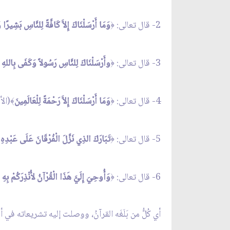
2- قال تعالى:
وَمَا أَرْسَلْنَاكَ إِلاَّ كَافَّةً لِلنَّاسِ بَشِيرًا و
﴿
3- قال تعالى:
وأَرْسَلْنَاكَ لِلنَّاسِ رَسُولاً وَكَفَى بِاللهِ
﴿
4- قال تعالى:
وَمَا أَرْسَلْنَاكَ إِلاَّ رَحْمَةً لِلْعَالَمِينَ
(الأنب
﴾
﴿
5- قال تعالى:
تَبَارَكَ الذِي نَزَّلَ الْفُرْقَانَ عَلَى عَبْدِهِ ل
﴿
6- قال تعالى:
وَأُوحِيَ إِلَيَّ هَذَا الْقُرْآنُ لأُنْذِرَكُمْ بِهِ و
﴿
أي كُلُّ من بَلَغَه القرآنُ، ووصلت إليه تشريعاته في 