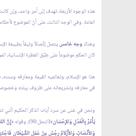
هذه الوجوه الأربعة، تهدف إلى أمر واحد، وإن كانت
العامة. وفي الوجه الثالث، على أنّ الموضوع لأحكامه و
وهناك
وجه خامس
يتصل إتّصالاً وثيقاً بطبيعة الإس
كان الحكم موضوعاً على طِبْق الفطرة الإنسانية، 
هذا هو الإسلام، وتعالميه القيمة ومعارفه وسننه، فه
في معارفه وتشريعاته على ظروف بيئته وخصوصيات م
ونحن في غنى عن سرد آيات الذكر الحكيم الّتي تت
يَأْمُرُ بِالْعَدْلِ وَالإِحْسَان
(النحل:90)، وقوله
إِنَّ الله
﴿
﴾
وَالأَنْصَابُ وَالأَزْلاَمُ رِجْسٌ مِنْ عَمَلِ الشَّيْطَانِ فَاجْتَنِبُو