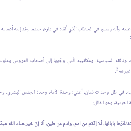
يه وآله وسلم، في الخطاب الّذي ألقاه في داره، حينما وفد إليه أعمامه وأخو
.
ئقه السياسية، ومكاتيبه الّتي وجّهها إلى أصحاب العروش وملوك العال
3
وغيرهم
.
ئفية، في ظل وحدات ثمان، أعني: وحدة الأُمة، وحدة الجنس البشري، وحد
لعربية، وهو القائل:
اخُرَها بآبائها، ألا إنّكم من آدم، وآدم من طين، ألا إنّ خير عباد الله عبدٌ ا