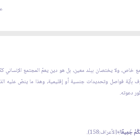
عدد
ع خاص، ولا يختصان ببلد معين، بل هو دين يعمّ المجتمع الإنساني كك
ترف بأيّة فواصل وتحديدات جنسية أو إقليمية، وهذا ما ينصّ عليه الذ
ور دعوته.
يْكُمْ جَمِيعًا
(الأعراف:158).
﴾