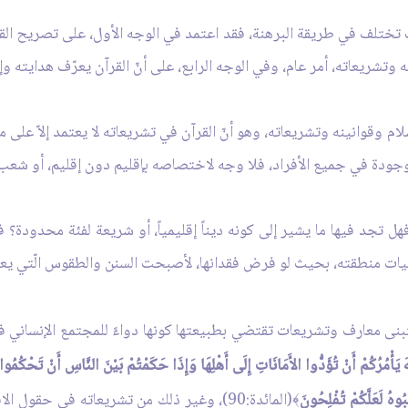
 تختلف في طريقة البرهنة، فقد اعتمد في الوجه الأول، على تصريح القر
تشريعاته، أمر عام، وفي الوجه الرابع، على أنّ القرآن يعرّف هدايته وإنذار
لام وقوانينه وتشريعاته، وهو أنّ القرآن في تشريعاته لا يعتمد إلاّ على مق
الموجودة في جميع الأفراد، فلا وجه لاختصاصه بإقليم دون إقليم، أو ش
ل تجد فيها ما يشير إلى كونه ديناً إقليمياً، أو شريعة لفئة محدودة؟ فإن
نطقته، بحيث لو فرض فقدانها، لأصبحت السنن والطقوس الّتي يعتمد عل
بنى معارف وتشريعات تقتضي بطبيعتها كونها دواءً للمجتمع الإنساني في
َ يَأْمُرُكُمْ أَنْ تُؤَدُّوا الأَمَانَاتِ إِلَى أَهْلِهَا وَإِذَا حَكَمْتُمْ بَيْنَ النَّاسِ أَنْ تَحْكُمُوا
هُ لَعَلَّكُمْ تُفْلِحُونَ
(المائدة:90)، وغير ذلك من تشريعاته في حقو
﴾