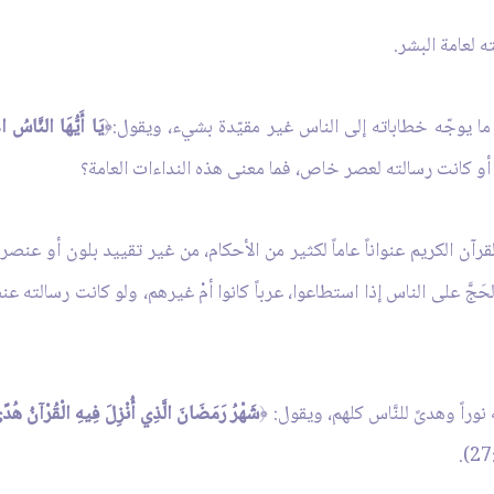
 لعامة البشر.
 ما يوجّه خطاباته إلى الناس غير مقيّدة بشيء، ويقول:
يَا أَيُّهَا النَّاسُ اع
﴿
اً، أو كانت رسالته لعصر خاص، فما معنى هذه النداءات العامة؟
لقرآن الكريم عنواناً عاماً لكثير من الأحكام، من غير تقييد بلون أو عنصر
، فأوْجَبَ الحَجَّ على الناس إذا استطاعوا، عرباً كانوا أمْ غيرهم، ولو كانت رسال
ه نوراً وهدىً للنَّاس كلهم، ويقول:
شَهْرُ رَمَضَانَ الَّذِي أُنْزِلَ فِيهِ الْقُرْآنُ هُد
﴿