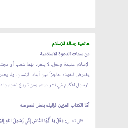
عالمية رسالة الإسلام
من سمات الدعوة الاسلامية
الإسلام عقيدة وعمل، لا ينفرد بهما شعب أو مجتم
يفترض لنفوذه حاجزاً بين أبناء الإنسان، ولا يع
الرسول الأكرم في نشر دينه، ومن تاريخ نشوء وتط
أمّا الكتاب العزيز، فإليك بعض نصوصه
1- قال تعالى:
قُلْ يَا أَيُّهَا النَّاسُ إِنِّي رَسُولُ اللهِ إِلَ
﴿