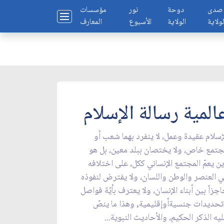
صدى
دوحة
نور
مؤسسات
لولاية
الولاية
الأسبوع
المعارف
المية رسالة الإسلام
إسلام عقيدة وعمل، لا ينفرد بهما شعب أو
تمع خاص، ولا يختصان ببلد معين، بل هو
ن يعمّ المجتمع الإنساني ككل، على اختلافه
 العنصر والوطن واللسان، ولا يفترض لنفوذه
جزاً بين أبناء الإنسان، ولا يعترف بأيّة فواصل
حديدات جنسيةأوإقليمية, وهذا ما ينصّ
يه الذكر الحكيم، والأحاديث النبوية...