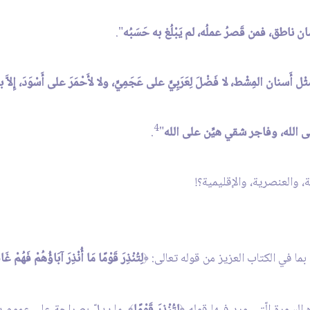
ناطق، فمن قَصرُ عملُه، لم يَبْلُغ به حَسَبُه
".
نان المِشْط، لا فَضْلَ لِعَرَبِيٍّ على عَجَمِيٍّ، ولا لأَحْمَرَ على أَسْوَدَ، إِلاَّ
4
 الله، وفاجر شقي هيِّن على الله
"
.
طائفية، والعنصرية، والإقليمية؟!
ما في الكتاب العزيز من قوله تعالى:
لِتُنْذِرَ قَوْمًا مَا أُنْذِرَ آبَاؤُهُمْ فَهُمْ غَا
﴿
 السورة الّتي ورد فيها قوله
لِتُنْذِرَ قَوْمًا
، ما يدلّ بصراحة على عموم د
﴾
﴿