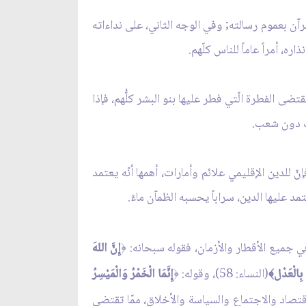
آن بعموم رسالته; وفي الوجه الثاني، على نداءاته
ه، أمراً عاماً للناس كلّهم.
تضى الفطرة الّتي فطر عليها بنو البشر كلُّهم، فإذا
عب دون شعب.
ّ للدين الإقليمي علائم وأمارات، أهمها أنّه يعتمد
يها الدين، سراباً يحسبه الظمآن ماءً.
 جميع الأقطار والأزمان، فقوله سبحانه:
إِنَّ اللهَ
﴿
 بِالْعَدْل
(النساء: 58)، وقوله:
إِنَّمَا الْخَمْرُ وَالْمَيْسِرُ
﴿
﴾
ل الاقتصاد والاجتماع والسياسة والأخلاق، ممّا تقتضي