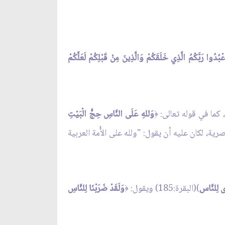
ْبُدُوا رَبَّكُمُ الَّذِي خَلَقَكُمْ وَالَّذِينَ مِنْ قَبْلِكُمْ لَعَلَّكُمْ
، كما في قوله تعالى:
وَللهِ عَلَى النَّاسِ حِجُّ الْبَيْتِ
﴿
ته عنصرية، لكان عليه أن يقول: "ولله على الأُمة العربية
ًى لِلنَّاس
ِ)(البقرة:185) ويقول:
وَلَقَدْ ضَرَبْنَا لِلنَّاسِ
﴿