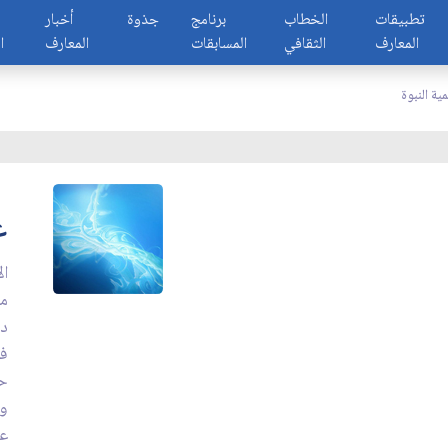
تطبيقات
الخطاب
برنامج
جذوة
أخبار
المعارف
الثقافي
المسابقات
المعارف
ا
ية النبوة
ع
ال
مج
دي
في
حا
وت
عل