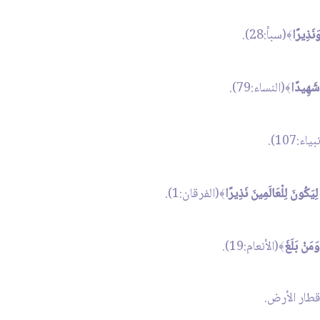
َنَذِيرًا
(سبأ:28).
﴾
 شَهِيدًا
(النساء:79).
﴾
ياء:107).
ِيَكُونَ لِلْعَالَمِينَ نَذِيرًا
(الفرقان:1).
﴾
َمَنْ بَلَغَ
(الأنعام:19).
﴾
أقطار الأرض.