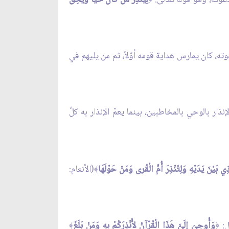
ه، كان يمارس هداية قومه أوّلاً، ثم من يليهم في
 فيخصّ الإنذار بالوحي بالمخاطبين، بينما يعمّ الإنذار به كلُ
ِي بَيْنَ يَدَيْهِ وَلِتُنْذِرَ أُمَّ الْقُرى وَمَنْ حَوْلَهَا
(الأنعام:
﴾
ل:
وَأُوحِيَ إِلَيَّ هَذَا الْقُرْآنُ لأُنْذِرَكُمْ بِهِ وَمَنْ بَلَغَ
﴾
﴿