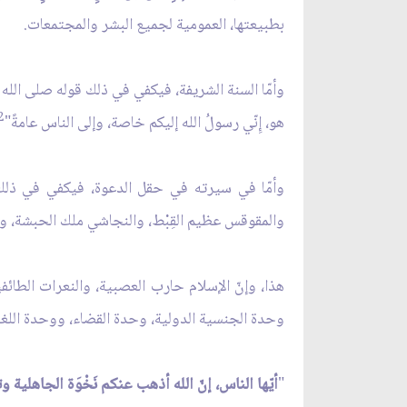
بطبيعتها، العمومية لجميع البشر والمجتمعات.
وأمّا السنة الشريفة، فيكفي في ذلك قوله صلى الله عل
2
هو، إِنّي رسولُ الله إليكم خاصة، وإلى الناس عامةً"
وأمّا في سيرته في حقل الدعوة، فيكفي في ذلك وثا
والمقوقس عظيم القِبْط، والنجاشي ملك الحبشة، 
هذا، وإنّ الإسلام حارب العصبية، والنعرات الطا
وحدة الجنسية الدولية، وحدة القضاء، ووحدة اللغة ا
"
أيّها الناس، إنّ الله أذهب عنكم نَخْوَة الجاهلية وتف