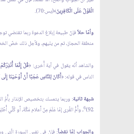
الْقَوْلُ عَلَى الْكَافِرِينَ
(يس:70).
﴾
وأمّا حلاً
فإنّ طبيعة إبلاغ الدعوة ربما تقتضي توجي
منطقة الحجاز، ثم من يليهم، ولأجل ذلك خصّ الخط
والشاهد أنّه يقول في آية أُخرى:
قُلْ إِنَّمَا أُنْذِرُكُ
﴿
الناس في قوله:
أَكَانَ لِلنَّاسِ عَجَبًا أَنْ أَوْحَيْنَا إِلَى ر
﴿
شبهة ثانية
: وربما يتمسك بتخصيص الإنذار بأُمّ القُ
6
92)
، وأُمُّ القُرى إمّا عَلَمَ مِنْ أَعلام مَكَّةَ، أَو كُلِّي أ
والجواب إمّا نقضاً
: فإنّ في نفس السورة الّتي ور