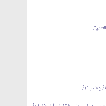
 بالتقوى
".
5
فِلُونَ
(يس:6)
.
﴾
عوته، وهو قوله تعالى:
لِيُنْذِرَ مَنْ كَانَ حَيًّا وَيَحِقَّ
﴿