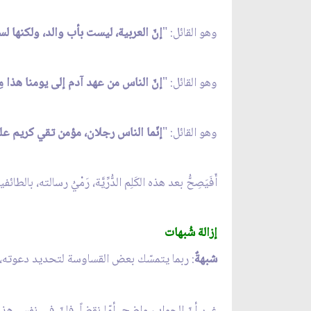
وهو القائل: "
إنّ العربية، ليست بأب والد، ولكنها لسان 
وهو القائل: "
إنّ الناس من عهد آدم إلى يومنا هذا مِثْل أَس
وهو القائل: "
إنّما الناس رجلان، مؤمن تقي كريم على
أَفَيَصِحُّ بعد هذه الكَلِم الدُّرِّيَّة، رَمْيُ رسالته، بال
إزالة شُبهات
شبهةٌ
: ربما يتمسّك بعض القساوسة لتحديد دعوته، ب
غير أنّ الجواب واضح، أمّا نقضاً، فإنّ في نفس هذه