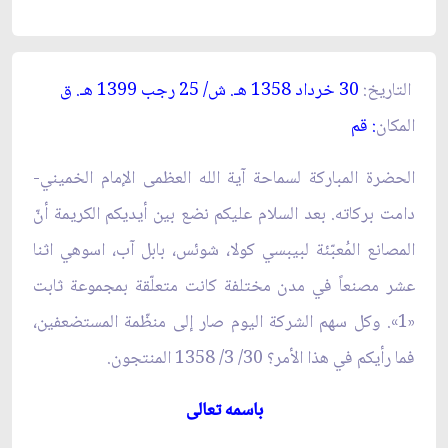
التاريخ:
30 خرداد 1358 هـ. ش/ 25 رجب 1399 هـ. ق‏
المكان
: قم‏
الحضرة المباركة لسماحة آية الله العظمى الإمام الخميني-
دامت بركاته. بعد السلام عليكم نضع بين أيديكم الكريمة أنّ
المصانع المُعبّئة لبيبسي كولا، شوئس، بابل آب، اسوهي اثنا
عشر مصنعاً في مدن مختلفة كانت متعلّقة بمجموعة ثابت
«1». وكل سهم الشركة اليوم صار إلى منظّمة المستضعفين،
فما رأيكم في هذا الأمر؟ 30/ 3/ 1358 المنتجون‏.
باسمه تعالى‏