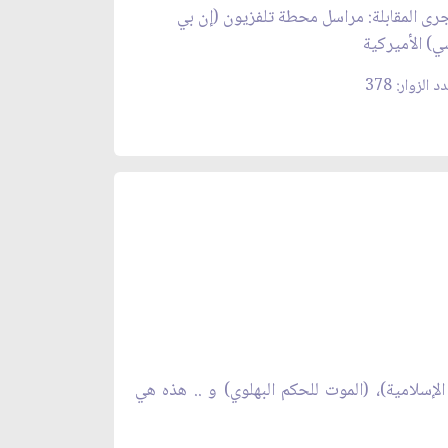
رى المقابلة: مراسل محطة تلفزيون (إن بي
) الأميركية
د الزوار: 378
لإسلامية)، (الموت للحكم البهلوي) و .. هذه هي