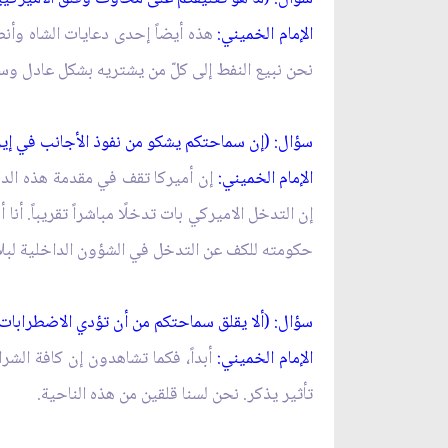
الإمام الخميني:
هذه أيضاً إحدى دعايات الشاه وأنص
نحن نبيع النفط إلى كلّ من يشتريه بشكل عادل وسوف
سؤال: (إن سماحتكم يشكو من نفوذ الأجانب في إير
الإمام الخميني:
إن أميركا تقف في مقدمة هذه الدول
إن التدخل الاميركي بات تدخلًا مباشراً تقريباً. 
حكومته للكف عن التدخل في الشؤون الداخلية لبلادن
سؤال: (ألا يقلق سماحتكم من أن تؤدي الاضطرابات
الإمام الخميني:
أبداً، فكما تشاهدون إن كافة الش
تأثير يذكر. نحن لسنا قلقين من هذه الناحية.