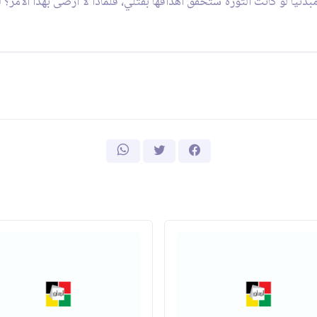
دئياً لو كانت الثورة ستحقق اهدافها بقتلي، فلماذا لا أرضى بهذا الأمر؟ 