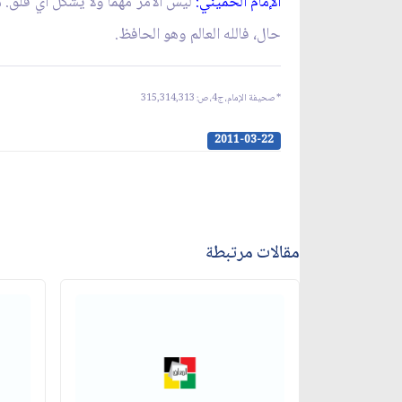
الإمام الخميني:
ليس الأمر مهما ولا يشكل أي قلق. مب
حال، فالله العالم وهو الحافظ.
*
صحيفة الإمام، ج‏4، ص: 315,314,313
2011-03-22
مقالات مرتبطة