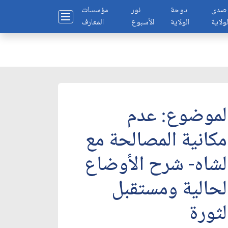
صدى
دوحة
نور
مؤسسات
لولاية
الولاية
الأسبوع
المعارف
لموضوع: عدم
مكانية المصالحة مع
لشاه- شرح الأوضاع
لحالية ومستقبل
لثورة