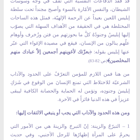
قد فَقَدَ الدفاعات النفسيّة التي تقف في وجه وسوسات
الشيطان، والنفس الأمّارة بالسوء وأصبح مجنداً تحت سلطة
إبليس اللعين بعيداً عن الرحمة الإلهيّة، فمثل هذه الساحات
المختلطة هي في الحقيقة من الأهداف السهلة التي يصوّب
إليها إبليسُ وجنودُهُ كلَّ ما بحوزتهم من فتن وزُخرف وأوهام
علّهم ينالون من الإنسان، فيقع في مصيدة الإغواء التي عبّر
﴿
عنها إبليس بقوله:
بعزّتك لأغوينهم أجمعين إلاّ عبادك منهم
﴾
المخلصين
(ص:82-83)
.
من هنا فمن اللازم للمؤمن التعرّفُ على الحدود والآداب
الشرعيّة للاختلاط التي تمنع الإنسانَ من الوقوع في شَرَكِ
إبليسَ وجنودِه، وتؤمن له الحماية والحصانة الكافية ليبقى
عزيزاً في هذه الدنيا فائزاً في الآخرة.
ومن هذه الحدود والآداب التي يجب أو ينبغي الالتفات إليها:
1 – التبرّجُ والزينة: إنّ التبرجَ والزينةَ هي من الأمور التي
يحرمُ على المرأة إظهارُها للرجل الأجنبي، وفي حديث