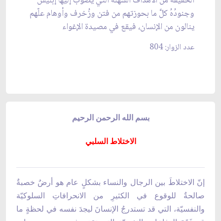
الحقيقة من الأهداف السهلة التي يصوّب إليها إبليسُ
وجنودُهُ كلَّ ما بحوزتهم من فتن وزُخرف وأوهام علّهم
ينالون من الإنسان، فيقع في مصيدة الإغواء
عدد الزوار: 804
بسم الله الرحمن الرحيم
الاختلاط السلبي
إنّ الاختلاطَ بين الرجال والنساء بشكلٍ عام هو أرضٌ خصبةٌ
صالحةٌ للوقوع في الكثيرِ من الانحرافاتِ السلوكيّة
والنفسيّة، التي قد تستدرجُ الإنسانَ ليجدَ نفسه في لحظةٍ ما