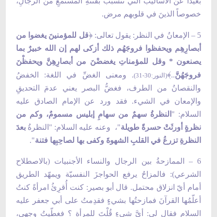
بعيداً عن الأساليب التي تتسببُ بفتنةِ المستمعِ من الرجالِ،
خصوصاً الذينَ في قلوبهم مرض.
﴿
5 – الإمعانُ في النظر: يقول تعالى:
قل للمؤمنينَ يغضوا من
أبصارِهِم ويحفظوا فروجَهُم ذلك أزكى لهم إن الله خبيرٌ بما
يصنعون * وقل للمؤمناتِ يغضضْنَ من أبصارِهِنَّ ويحفظْنَ
﴾
فروجَهُنَّ
..
. ومعنى الغضِّ في اللغة: الخفضُ
(النور:30-31)
والنقصانُ من الطرف، فغضُّ البصر يعني عدمَ التحديقِ
والإمعان في الشيء. فقد ورد عن الإمام الصادق عليه
السلام: "
النظرةُ سهمٌ من سهامِ إبليس مسمومٌ، وكم من
نظرةٍ أورثَتْ حسرةً طويلة
"، وعنه عليه السلام: "النظرةُ
بعدَ
النظرةِ تزرعُ في القلبِ الشهوةَ وكفى بها لصاحِبِها فتنة
".
6 – الممازحةُ بين الرجال والنساء الأجنبيات (بالاصطلاح
الشرعي): فالمزاحُ يرفع الحواجزَ النفسيّة ويمهّد الطريق
أمام أيّ انزلاق محتمل. قال أبو بصير: كنت أُقرِئُ امرأةً كنتُ
أعلّمُها القرآنَ فمازحتُها بشيءٍ فقدِمتُ على أبي جعفر عليه
السلام فقال لي: أيَّ شيءٍ قُلْتَ للمرأة ؟ فغطّيتُ وجهي،