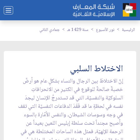
الرئيسية
نور الأسبوع
سنة 1429 هـ
جمادي الثاني
الاختلاط السلبي
إنّ الاختلاطَ بين الرجال والنساء بشكلٍ عام هو أرضٌ
خصبةٌ صالحةٌ للوقوع في الكثيرِ من الانحرافاتِ
السلوكيّة والنفسيّة، التي قد تستدرجُ الإنسانَ ليجدَ
نفسه في لحظةٍ ما قد فَقَدَ الدفاعات النفسيّة التي تقف
في وجه وسوسات الشيطان، والنفس الأمّارة بالسوء
وأصبح مجنداً تحت سلطة إبليس اللعين بعيداً عن
الرحمة الإلهيّة، فمثل هذه الساحات المختلطة هي في