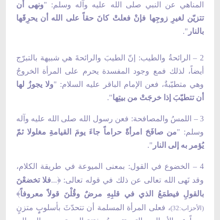
المناهي عن النبي صلى الله عليه وآله وسلم: "
ونهى أن
تتزيّن لغيرِ زوجِها فإنْ فعلتْ كانَ حقاً على الله أن يحرِقَها
بالنار
".
2 – الرائحةُ والطيب: إنّ الطيبَ والرائحةَ هي شبيهة بالتبرّج
أيضاً، لذلك فمع وجود المفسدة يحرم على المرأة الخروجُ
وهي متطيّبةٌ، فعن الإمام الباقر عليه السلام: "
ولا يجوزُ لها
أن تتطيّبَ إذا خرجَتْ من بيتِها
".
3 – اللمسُ والمصافحة: فعن رسول الله صلى الله عليه وآله
وسلم: "
من صافَحَ امرأةً حراماً جاءَ يومَ القيامةِ مغلولا ثمّ
يُؤمر به إلى النار
".
4 – الخضوع في القول: بمعنى الميوعة في طريقة الكلام،
﴿
وقد نَهى الله تعالى عن ذلك في قوله تعالى:
...
فلا تخضعْنَ
﴾
بالقولِ فيطمَعُ الذي في قلبِهِ مرضٌ وقُلْنَ قولاً معروفاً
، فعلى المرأة المسلمة أن تتحدّثَ بأسلوبٍٍ متزنٍ
(الأحزاب:32)