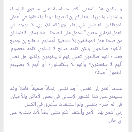
وسيكون هذا المعنى أكثر حساسية على مستوى الرؤساء
والمدراء والوزراء. فعليكم إن تنتبهوا دوماً وتدققوا في أعمال
الموظفين العاملين في إطار جهازكم الإداري. لا يوجد في
العمل الإداري معنىً "للحمل على الصحة". فلا يمكن الاطمئنان
من صحة عمل الموظفين إلاّ بتدقيق أعمالهم. بالطبع إن جميع
الأخوة صالحون ولكن كلمة صالح لا تساوي كلمة معصوم.
فعبارة أنهم صالحون تعني إنهم لا يخونون ولكنّها هل تعني
أنّهم لا يخطئون؟ وأنهم لا يتكاسلون؟ أو أنهم لا يصيبهم
الخمول أحياناً؟
عندما أنظر إلى نفسي، أجد نفسي إنساناً ضعيفاً خاملاً وقد
يسيطر عليّ هذا الشعور الإنساني في بعض الأماكن والأحيان.
فإن لم أصرخ بنفسي ولم استنقذها سأغرق في الكسل.
إني أشعر بهذا الأمر وأعتقد أنكم مثلي أيضاً لأننا نتشابه على
أي حال.