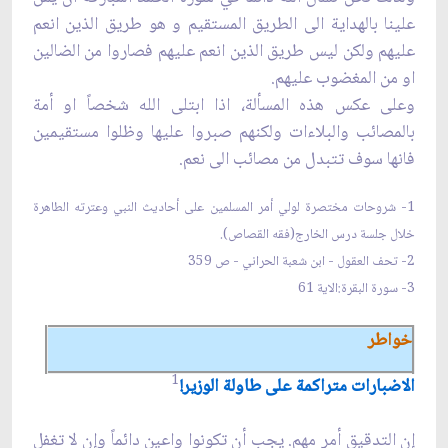
علينا بالهداية الى الطريق المستقيم و هو طريق الذين انعم
عليهم ولكن ليس طريق الذين انعم عليهم فصاروا من الضالين
او من المغضوب عليهم.
وعلى عكس هذه المسألة، اذا ابتلى الله شخصاً او أمة
بالمصائب والبلاءات ولكنهم صبروا عليها وظلوا مستقيمين
فانها سوف تتبدل من مصائب الى نعم.
1- شروحات مختصرة لولي أمر المسلمين على أحاديث النبي وعترته الطاهرة
خلال جلسة درس الخارج(فقه القصاص).
2- تحف العقول - ابن شعبة الحراني - ص 359
3- سورة البقرة:الاية 61
خواطر
1
الاضبارات متراكمة على طاولة الوزير!
إن التدقيق أمر مهم. يجب أن تكونوا واعين دائماً وإن لا تغفل