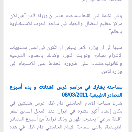
وفي الكلمة التي القاها سماحته اعتبر ان وزراة الامن:"هي الان
مركز عظيم للنضال والجهاد في ساحة الحرب الاستخبارية
بالعالم".
منبها الى ان:وزارة الامن ينبغي ان تكون في اعلى مستويات
الالتزام بمبادئ وثوابت الثورة وكذلك بالحدود الشرعية
والقانونية.مشددا على ضرورة الحفاظ على الانسجام في
وزارة الامن.
سماحته یشارك في مراسم غرس الشتلات و بدء أسبوع
المصادر الطبيعية 08/03/2011
شارك سماحة الامام الخامنئي دام ظله غرس شتلتين في
مكان إنشاء أكبر متنزه في ايران عند المحل السابق لمقر
"قلعة مرغي" بجنوب طهران وذلك تزامناً مع أسبوع المصادر
الطبيعية، والقى سماحة الإمام الخامنئي دام ظله في هذه