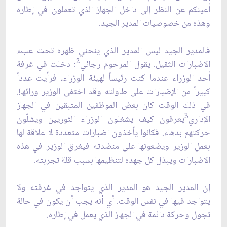
أعينكم عن النظر إلى داخل الجهاز الذي تعملون في إطاره
وهذه من خصوصيات المدير الجيد.
فالمدير الجيد ليس المدير الذي ينحني ظهره تحت عبء
2
الاضبارات الثقيل. يقول المرحوم رجائي
: دخلت في غرفة
أحد الوزراء عندما كنت رئيساً لهيئة الوزراء، فرأيت عدداً
كبيراً من الإضبارات على طاولته وقد اختفى الوزير ورائها!.
في ذلك الوقت كان بعض الموظفين المتبقين في الجهاز
3
الإداري
يعرفون كيف يشغلون الوزراء الثوريين ويشلّون
حركتهم بدهاء. فكانوا يأخذون اضبارات متعددة لا علاقة لها
بعمل الوزير ويضعونها على منضدته فيغرق الوزير في هذه
الاضبارات ويبذل كل جهده لتنظيمها بسبب قلة تجربته.
إن المدير الجيد هو المدير الذي يتواجد في غرفته ولا
يتواجد فيها في نفس الوقت. أي أنه يجب أن يكون في حالة
تجول وحركة دائمة في الجهاز الذي يعمل في إطاره.