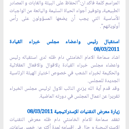
المراسم كلمة فاكد ان:"الحفاظ على البيئة والغابات و المصادر
الطبيعية، وتوفير أجواء‌ الحياة السليمة واليانعة من الواجبات
الأساسية التي يجب أن يضعها المسؤولون على رأس
أولوياتهم".
استقبال رئيس واعضاء مجلس خبراء القيادة
08/03/2011
اشاد سماحة الامام الخامنئي دام ظله لدى استقباله رئيس
واعضاء مجلس خبراء القيادة بالاقوال والافعال العقلائية
والحكيمة لخبراء الشعب في خصوص اختيار الهيئة الرئاسية
الجديدة للمجلس.
وقد قدم آية الله يزدي النائب الاول لرئيس مجلس الخبراء
تقريرا عن اعمال المجلس في دورته الماضية.
زيارة معرض التقنيات الإستراتيجية 08/03/2011
تفقد سماحة الامام الخامنئي دام ظله معرض التقنيات
الإستراتيجية و جال في اقسامه لمدة أكثر من خمس ساعات،