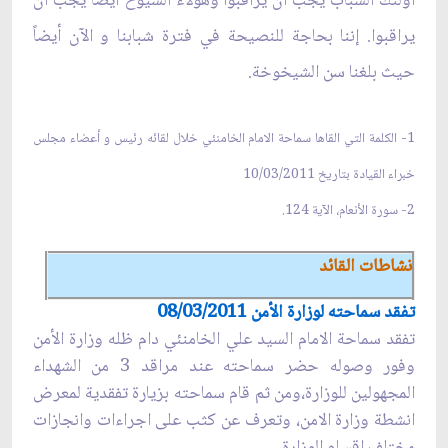
أولئك الشباب يجب أن يراقبوا وهؤلاء الشيوخ أيضاً يجب أن
يراقبوا. إننا بحاجة‌ للنصيحة في فترة شبابنا و الآن أيضاً
حيث بلغنا سن الشيخوخة.
1- الكلمة التي القاها سماحة الامام الخامنئي خلال لقائه رئيس و أعضاء مجلس
خبراء القيادة بتاريخ 10/03/2011
2- سورة‌ الأنعام، الآية 124.
نشاطات القائد
تفقد سماحته لوزارة الأمن 08/03/2011
تفقد سماحة الامام السيد علي الخامنئي دام ظله وزارة الأمن
وفور وصوله حضر سماحته عند مراقد 3 من الشهداء
المجهولين للوزارة،ومن ثم قام سماحته بزيارة تفقدية لمعرض
انشطة وزارة الامن، وتعرف عن كثب على اجراءات وانجازات
مختلف اقسام الوزارة.