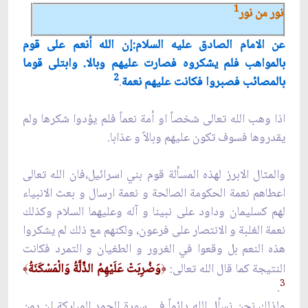
1
نور من نور
عن الامام الصادق عليه السلام:إن الله أنعم على قوم
بالمواهب فلم يشكروه فصارت عليهم وبالا. وابتلى قوما
2
بالمصائب فصبروا فكانت عليهم نعمة
.
اذا وهب الله تعالى شخصاً او أمة نعماً فلم يؤدوا شكرها ولم
يقدروها فسوف تكون عليهم وبالاً و عذابا.
والمثال الابرز لهذه المسألة قوم بني اسرائيل،فان الله تعالى
اعطاهم نعمة الحكومة الصالحة و نعمة ارسال و بعث الانبياء
لهم كسليمان وداود على نبينا و آله وعليهما السلام وكذلك
نعمة الغلبة و الانتصار على فرعون، ولكنهم مع ذلك لم يشكروا
هذه النعم بل وقعوا في الغرور و الطغيان و التمرد فكانت
النتيجة كما قال الله تعالى:
وَضُرِبَتْ عَلَيْهِمُ الذِّلَّةُ وَالْمَسْكَنَةُ
﴾
﴿
3
.
ولذلك نحن نسأل الله دائماً في سورة الحمد المباركة ان يمن