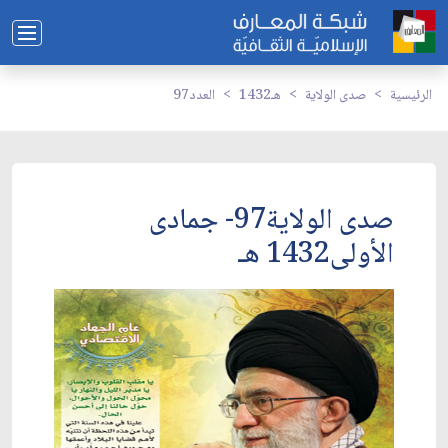
الرئيسية
صدى الولاية
1432هـ
العدد97
صدى الولاية97- جمادى
الأولى1432 هـ