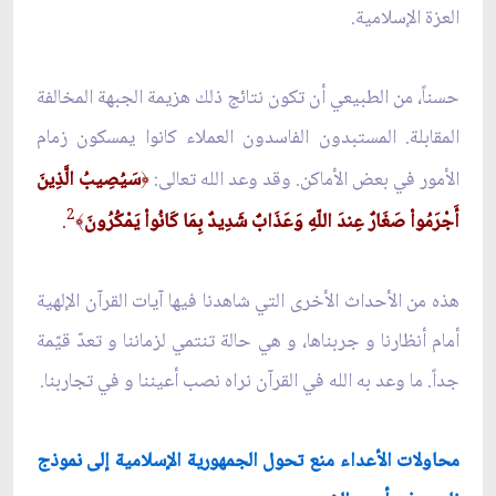
العزة الإسلامية.
حسناً، من الطبيعي أن تكون نتائج ذلك هزيمة‌ الجبهة المخالفة
المقابلة. المستبدون الفاسدون العملاء كانوا يمسكون زمام
الأمور في بعض الأماكن. وقد وعد الله تعالى:
سَيُصِيبُ الَّذِينَ
﴿
2
أَجْرَمُواْ صَغَارٌ عِندَ اللّهِ وَعَذَابٌ شَدِيدٌ بِمَا كَانُواْ يَمْكُرُونَ
.
﴾
هذه من الأحداث الأخرى التي شاهدنا فيها آيات القرآن الإلهية
أمام أنظارنا و جربناها، و هي حالة تنتمي لزماننا و تعدّ قيّمة
جداً. ما وعد به الله في القرآن نراه نصب أعيننا و في تجاربنا.
محاولات الأعداء‌ منع تحول الجمهورية الإسلامية إلى نموذج