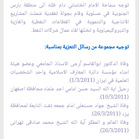
توجه سماحة الامام الخامنئي دام ظله الى منطقة بارس
الجنوبية في عسلوية وقام بجولة تفقدية شملت المشاريع
الانتاجية والتنموية في القطاعات النفطية والغازية
والتبروكيمياوية و تخللها لقاء عمال شركات النفط.
توجيه مجموعة من رسائل التعزية بمناسبة:
وفاة الدكتور ابوالقاسم آرجی الاستاذ الجامعي وعضو هيئة
امناء مؤسسة دائرة المعارف الاسلامية واحد الشخصيات
العلمية في ايران (1/3/2011).
رحيل اية الله السيد حسن امامي احد علماء محافظة اصفهان
(10/3/2011).
وفاة الشيخ جواد حسنعلی امام جمعه تفت التابعة لمحافظة
يزد (26/3/2011).
وفاة العالم و المفكر آية ‌الله الشيخ محمد صادقی تهرانی
(26/3/2011).