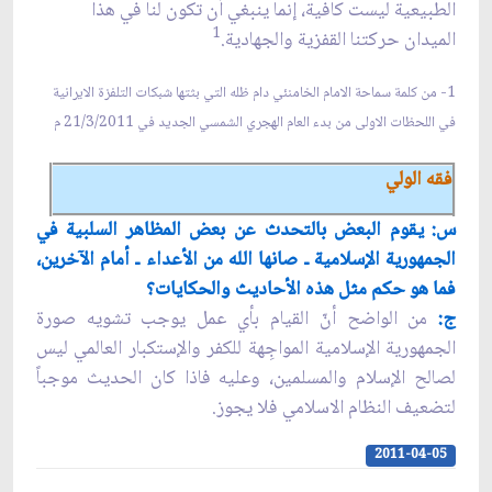
الطبيعية ليست كافية، إنما ينبغي أن تكون لنا في هذا
1
الميدان حركتنا القفزية والجهادية.
1- من كلمة سماحة الامام الخامنئي دام ظله التي بثتها شبكات التلفزة الايرانية
في اللحظات الاولى من بدء العام الهجري الشمسي الجديد في 21/3/2011 م
فقه الولي
س: يقوم البعض بالتحدث عن بعض المظاهر السلبية في
الجمهورية الإسلامية ـ صانها الله من الأعداء ـ أمام الآخرين،
فما هو حكم مثل هذه الأحاديث والحكايات؟
ج:
من الواضح أنّ القيام بأي عمل يوجب تشويه صورة
الجمهورية الإسلامية المواجِهة للكفر والإستكبار العالمي ليس
لصالح الإسلام والمسلمين، وعليه فاذا كان الحديث موجباً
لتضعيف النظام الاسلامي فلا يجوز.
2011-04-05