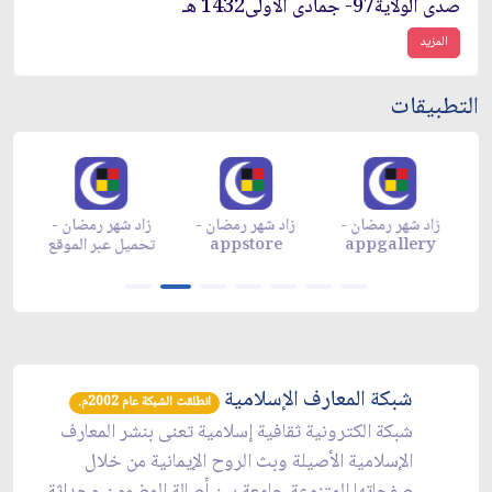
صدى الولاية97- جمادى الأولى1432 هـ
المزيد
التطبيقات
زاد شهر رمضان -
زاد شهر رمضان -
زاد شهر رمضان -
م
appgallery
appstore
تحميل عبر الموقع
تح
شبكة المعارف الإسلامية
انطلقت الشبكة عام 2002م.
شبكة الكترونية ثقافية إسلامية تعنى بنشر المعارف
الإسلامية الأصيلة وبث الروح الإيمانية من خلال
صفحاتها المتنوعة جامعة بين أصالة المضمون وحداثة