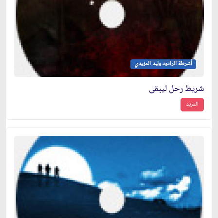
أشرطة الرادود وليد المزيدي
شريط رحل ليبقى
المزيد