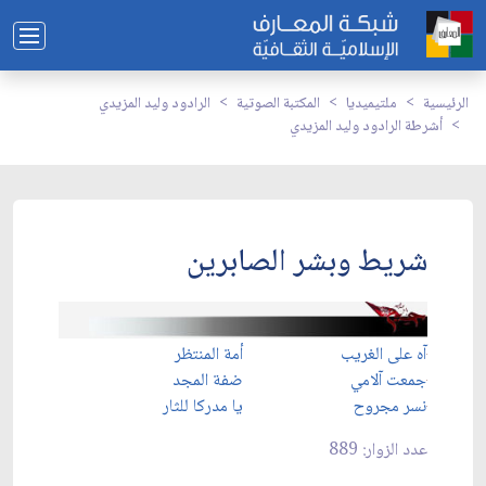
الرئيسية
ملتيميديا
المكتبة الصوتية
الرادود وليد المزيدي
أشرطة الرادود وليد المزيدي
شريط وبشر الصابرين
آه على الغريب
أمة المنتظر
جمعت آلامي
ضفة المجد
نسر مجروح
يا مدركا للثار
عدد الزوار: 889