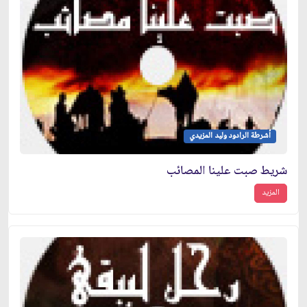
أشرطة الرادود وليد المزيدي
شريط صبت علينا المصائب
المزيد