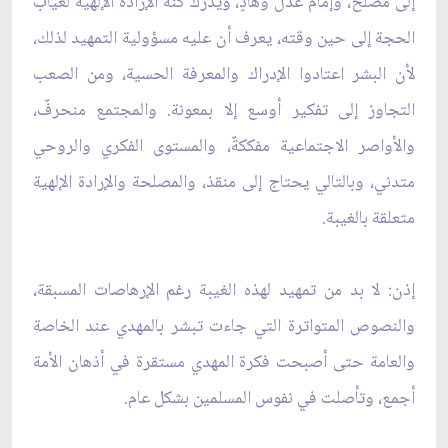
إلى مصلح، وإمام عدل وهادٍ، ويدرك كنه الإرادة الإلهية لغياب
الحجة إلى حين وقته، يعرف أن عليه مسؤولية التمهيد لذلك،
لأن البشر اعتادوا الإدراك والمعرفة الحسية، ومن الصعب
التجاوز إلى تفكير أوسع إلا بمعونة. والمجتمع منحرفٌ،
والأواصر الاجتماعية مفككةٌ، والمستوى الفكري والروحي
متدني، وبالتالي يحتاج إلى منقذ، والمصلحة والإرادة الإلهية
متعلقة بالغيبة.
إذن: لا بد من تمهيد لهذه الغيبة رغم الإرهاصات المسبقة،
والنصوص المتواترة التي جاءت تبشر بالمهدي عند الخاصة
والعامة حتى أصبحت فكرة المهدي مستقرة في أذهان الأمة
أجمع، وتأصلت في نفوس المسلمين بشكل عام.