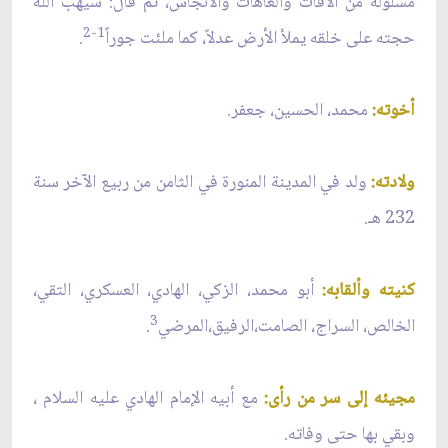
مسلولة من الآفات والعاهات والأنجاس، ثم قال: سيهب الله
1-2
حجته على خلقه يملأ الأرض عدلاً، كما ملئت جوراً
.
أخوته:
محمد، الحسين، جعفر.
ولادته:
ولد في المدينة المنورة في الثامن من ربيع الآخر سنة
232 هـ.
كنيته وألقابه:
أبو محمد، الزكي، الهادي، العسكري، التقي،
3
الخالص، السراج، الصامت،الرفيق،المرضي
.
مجيئه إلى سر من رأى:
مع أبيه الإمام الهادي عليه السلام ،
وبقي بها حتى وفاته.