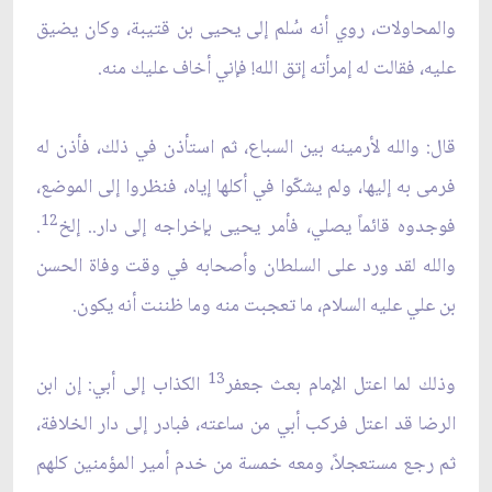
والمحاولات، روي أنه سُلم إلى يحيى بن قتيبة، وكان يضيق
عليه، فقالت له إمرأته إتق الله! فإني أخاف عليك منه.
قال: والله لأرمينه بين السباع، ثم استأذن في ذلك، فأذن له
فرمى به إليها، ولم يشكّوا في أكلها إياه، فنظروا إلى الموضع،
12
فوجدوه قائماً يصلي، فأمر يحيى بإخراجه إلى دار.. إلخ
.
والله لقد ورد على السلطان وأصحابه في وقت وفاة الحسن
بن علي عليه السلام، ما تعجبت منه وما ظننت أنه يكون.
13
وذلك لما اعتل الإمام بعث جعفر
الكذاب إلى أبي: إن ابن
الرضا قد اعتل فركب أبي من ساعته، فبادر إلى دار الخلافة،
ثم رجع مستعجلاً، ومعه خمسة من خدم أمير المؤمنين كلهم