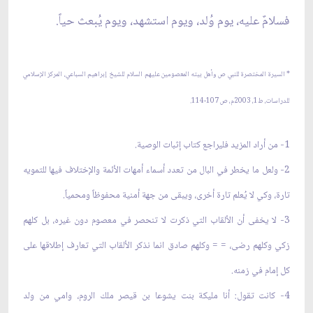
فسلامٌ عليه، يوم وُلد، ويوم استشهد، ويوم يُبعث حياً.
* السيرة المختصرة للنبي ص وأهل بيته المعصومين عليهم السلام للشيخ إبراهيم السباعي، المركز الإسلامي
للدراسات، ط1، 2003م، ص 107-114.
1- من أراد المزيد فليراجع كتاب إثبات الوصية.
2- ولعل ما يخطر في البال من تعدد أسماء أمهات الأئمة والإختلاف فيها للتمويه
تارة، وكي لا يُعلم تارة أخرى، ويبقى من جهة أمنية محفوظاً ومحمياً.
3- لا يخفى أن الألقاب التي ذكرت لا تنحصر في معصوم دون غيره، بل كلهم
زكي وكلهم رضى، = = وكلهم صادق انما نذكر الألقاب التي تعارف إطلاقها على
كل إمام في زمنه.
4- كانت تقول: أنا مليكة بنت يشوعا بن قيصر ملك الروم، وامي من ولد