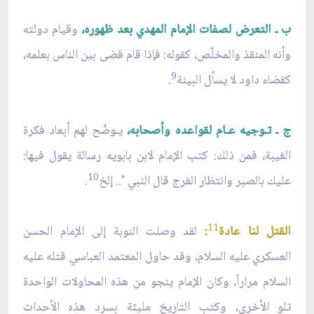
ب ـ التعرض لصفات الإمام المهدي بعد ظهوره،
وقيام دولته
وأنه المنقذ والمخلّص، كقوله: فإذا قام قضى بين الناس بعلمه،
9
كقضاء داود لا يسأل البينة
.
ج ـ تـوجيه عـام لقواعده وأصحابه،
يـوضّح لهم أبعاد فكرة
الغيبة، فمن ذلك: كتب الإمام لابن بابويه رسالة يقول فيها:
10
عليك بالصبر وانتظار الفرج قال النبي ’.. إلخ
.
11
القتل لنا عادة
:
لقد وصلت النوبة إلى الإمام الحسن
العسكري عليه السلام، وقد حاول المعتمد العباسي قتله عليه
السلام مراراً، وكان الإمام ينجو من هذه المحاولات الواحدة
تلو الأخرى، وكتب التاريخ مليئة بسرد هذه الأحداث