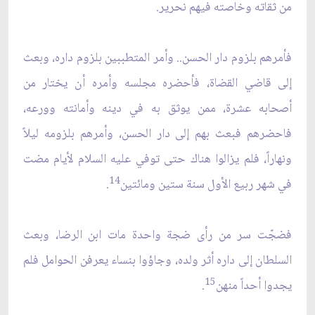
من ثقاته وخاصته فيهم نحرير.
فأمرهم بلزوم دار الحسن.. وأمر المتطببين بلزوم داره، وبعث
إلى قاضي القضاة، فأحضره مجلسه وأمره أن يختار من
أصحابه عشرة، ممن يوثق به في دينه وأمانته وورعه،
فاحضرهم فبعث بهم إلى دار الحسن، وأمرهم بلزومه ليلاً
ونهاراً، فلم يزالوا هناك حتى توفي عليه السلام لأيام مضت
14
في شهر ربيع الأول سنة ستين ومائتين
.
فضجّت سر من رأى ضجة واحدة مات ابن الرضا، وبعث
السلطان إلى داره أثر ولده، وجاؤوا بنساء يعرفن الحوامل فلم
15
يجدوا أحداً منهن
.