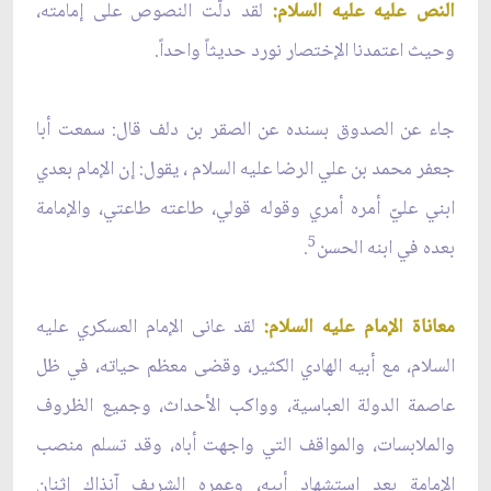
النص عليه عليه السلام:
لقد دلَّت النصوص على إمامته،
وحيث اعتمدنا الإختصار نورد حديثاً واحداً.
جاء عن الصدوق بسنده عن الصقر بن دلف قال: سمعت أبا
جعفر محمد بن علي الرضا عليه السلام ، يقول: إن الإمام بعدي
ابني عليّ أمره أمري وقوله قولي، طاعته طاعتي، والإمامة
5
بعده في ابنه الحسن
.
معاناة الإمام عليه السلام:
لقد عانى الإمام العسكري عليه
السلام، مع أبيه الهادي الكثير، وقضى معظم حياته، في ظل
عاصمة الدولة العباسية، وواكب الأحداث، وجميع الظروف
والملابسات، والمواقف التي واجهت أباه، وقد تسلم منصب
الإمامة بعد استشهاد أبيه، وعمره الشريف آنذاك إثنان