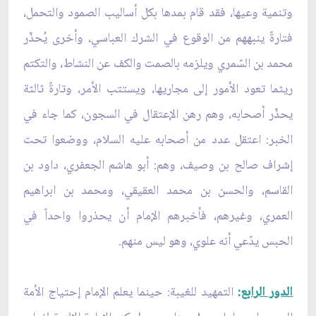
وتنمية وعيها، فقد قام بمدها بكل أساليب الصمود والتحمل،
فتارةً ينبههم من الوقوع في الشرك العباسي، وأخرى يُحذّر
محمد بن السّمري ويلزمه بالصمت والكف عن النشاط، والتكتم
ريثما تعود الأمور إلى مجاريها، ويستتب الأمر، وتارةً ثالثة
يحذّر أصحابه، وهم رهن الإعتقال في السجون، كما جاء في
الخبر: اعتقل عدد من أصحابه عليه السلام، ووضعوا تحت
إشراف صالح بن وصيف، وهم: أبو هاشم الجعفري، داود بن
القاسم، والحسن بن محمد العقيقي، ومحمد بن ابراهيم
العمري، وغيرهم، فأخبرهم الإمام أن يحذروا واحداً في
الحبس يدّعي أنه علوي، وهو ليس منهم.
الدور الرابع
:
التمهيد للغيبة: حينما يعلم الإمام إحتياج الأمة