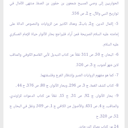
الحواريين إلى وصي المسيح شمعون بن حمّون بن الصفا، منتهى الآمال في
تواريخ النبي والآل، ج 2، ص 556.
5- إكمال الدين، ج2، باب2، وهناك الكثير من الروايات والنصوص الدالة على
إمامته عليه السلام الصريحة فمن أراد فليراجع بحار الأنوار حياة الإمام العسكري
عليه السلام.
6- البحار، ج 50، ص 311 نقلاً عن كتاب التبديل لأبي القاسم الكوفي والمناقب
لابن شهر آشوب، ج 3، ص 526.
7- كما هو مفهوم الروايات الصبر وإنتظار الفرج وفلسفتهما.
8- كتاب كشف الغمة، ج 3، ص 296، وبحار الأنوار، ج 80، ص 376، ح 44..
9- بحار الأنوار، ج 92، ص 31، ح 15، نقلاً عن كتاب الدعوات للراوندي،
والمناقب، ج 4، ص 431، والأصول من الكافي ج 1، ص 509، ونقل في البحار، ج
52، ص 320، ح
24 عن كتاب بصائر الدرجات.