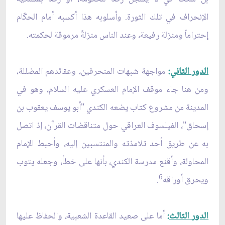
الإنحراف في تلك الثورة. وأسلوبه هذا أكسبه أمام الحكّام
إحتراماً ومنزلة رفيعة، وعند الناس منزلةً مرموقة لحكمته.
الدور الثاني
:
مواجهة شبهات المنحرفين، وعقائدهم المضللة،
ومن هنا جاء موقف الإمام العسكري عليه السلام، وهو في
المدينة من مشروع كتاب يضعه الكندي "أبو يوسف يعقوب بن
إسحاق"، الفيلسوف العراقي حول متناقضات القرآن، إذ اتصل
به عن طريق أحد تلامذته والمنتسبين إليه، وأحبط الإمام
المحاولة، وأقنع مدرسة الكندي، بأنها على خطأ، وجعله يتوب
6
ويحرق أوراقه
.
الدور الثالث
:
أما على صعيد القاعدة الشعبية، والحفاظ عليها