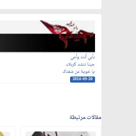
بأبي أنت وأمي
جينا ننشد كربلاء
يا خوية من شفناك
2010-09-20
مقالات مرتبطة