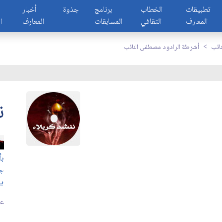
تطبيقات
الخطاب
برنامج
جذوة
أخبار
المعارف
الثقافي
المسابقات
المعارف
ا
ائب
أشرطة الرادود مصطفى النائب
ن
بأ
جي
يا
عد