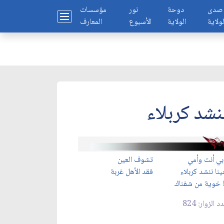
صدى
دوحة
نور
مؤسسات
لولاية
الولاية
الأسبوع
المعارف
نشد كربلاء
بي أنت وأمي
تشوف العين
نا ننشد كربلاء
فقد الأهل غربة
 خوية من شفناك
د الزوار: 824