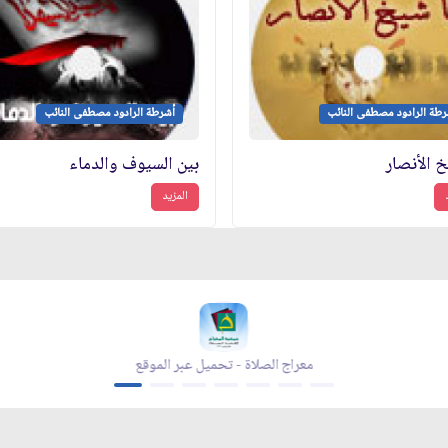
رطة الرادود مصطفى النائب
أشرطة الرادود مصطفى النائب
خ الأنصار
بين السيوف والدماء
المزيد
معراج الصلاة - تحميل عبر الموقع