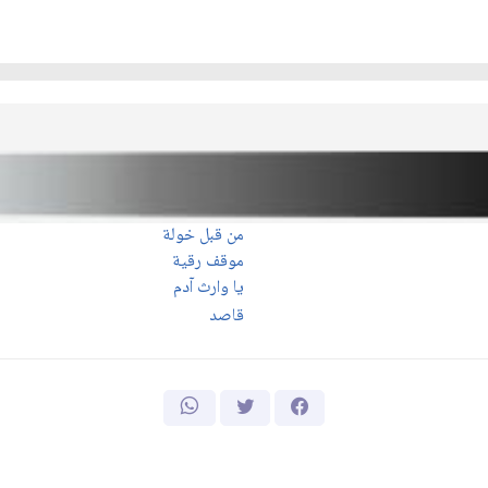
من قبل خولة
موقف رقية
يا وارث آدم
قاصد