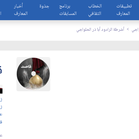
تطبيقات
الخطاب
برنامج
جذوة
أخبار
المعارف
الثقافي
المسابقات
المعارف
ا
واجي
أشرطة الرادود أبا ذر الحلواجي
ق
زو
ز
عر
قب
عد