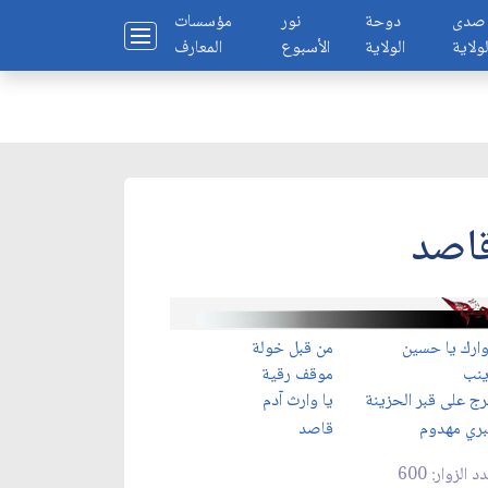
صدى
دوحة
نور
مؤسسات
لولاية
الولاية
الأسبوع
المعارف
اصد
ارك يا حسين
من قبل خولة
ينب
موقف رقية
ج على قبر الحزينة
يا وارث آدم
ري مهدوم
قاصد
د الزوار: 600