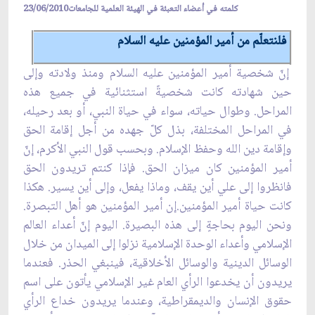
كلمته في أعضاء التعبئة في الهيئة العلمية للجامعات23/06/2010
فلنتعلّم من أمير المؤمنين عليه السلام
إنّ شخصية أمير المؤمنين عليه السلام ومنذ ولادته وإلى
حين شهادته كانت شخصيةً استثنائية في جميع هذه
المراحل. وطوال حياته، سواء في حياة النبي، أو بعد رحيله،
في المراحل المختلفة، بذل كلّ جهده من أجل إقامة الحق
وإقامة دين الله وحفظ الإسلام. وبحسب قول النبي الأكرم، إنّ
أمير المؤمنين كان ميزان الحق. فإذا كنتم تريدون الحق
فانظروا إلى علي أين يقف، وماذا يفعل، وإلى أين يسير. هكذا
كانت حياة أمير المؤمنين.إن أمير المؤمنين هو أهل التبصرة.
ونحن اليوم بحاجةٍ إلى هذه البصيرة. اليوم إنّ أعداء العالم
الإسلامي وأعداء الوحدة الإسلامية نزلوا إلى الميدان من خلال
الوسائل الدينية والوسائل الأخلاقية، فينبغي الحذر. فعندما
يريدون أن يخدعوا الرأي العام غير الإسلامي يأتون على اسم
حقوق الإنسان والديمقراطية، وعندما يريدون خداع الرأي