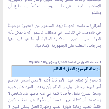
الإسلامية الجديد في ذلك اليوم مستحكماً واستطاع أن
يتقدّم.
أعزائي! ما دامت الشهادة (بهذا المستوى من الاعتبار) موجودةً
في قاموسنا، في ثقافتنا، في منطقنا، فاعلموا أنه لا يمكن لأية
قدرة ـ سواء القوى المستكبرة الحالية، أو ما هو أقوى منها
بدرجات ـ التغلب على الجمهورية الإسلامية.
كلمته عند لقاء رئيس السلطة القضائية ومسؤوليها 28/06/2010
موعظة للجميع: العدل لا الظلم
لا يجوز أنْ نظلم. فهذا الأمر يُعدّ أكثر الأعمال أساس، فالظلم
أمر قبيح وخطر. وليس الظلم بأن يعتدي الفرد على غيره
وسط الشارع فقط. فأحيانا كلمة في غير محلها ضد شخص لا
يستحقها أو كتابةٌ غيُر مناسبة أو تحُّركٌ غير صائب تكون
ظلماً. فعلينا رعاية طهارة القلب وطهارة العمل بشكل كبير. لا