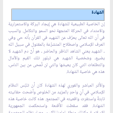
الشهادة
إن الخاصية الطبيعية للشهادة هي إيجاد البركة والاستمرارية
والامتداد في الحركة المتجهة نحو السمو والتكامل. والسبب
في أن الله تعالى يعرّف عن الشهيد في القرآن بأنه حي وفي
العرف الإسلامي واصطلاح المتشرّعة بالمقتول في سبيل الله
ـ الشهيد يعني الشاهد الناظر والحاضر ـ هو أنّ دم الشهيد لا
يضيع، وشخصية الشهيد هي تبلور تلك القيم والآمال
والتطلعات التي كان يعيشها والتي لن تُمحى من بين الناس،
هذه هي خاصية الشهادة.
والأثر المباشر والفوري لهذه الشهادة كان أن تلبّس النظام
الإسلامي في آنٍ واحدٍ بالمزيد من الخلوص وأضحت حقانيته
ثابتةً واستقرت واقعيته في المجتمع. هذه كانت خاصية هذه
الشهادة. فقد سقطت الأقنعة واستحكمت الجمهورية
الإسلامية وكذلك منطق إمامنا الكبير، وصار نظام الجمهورية