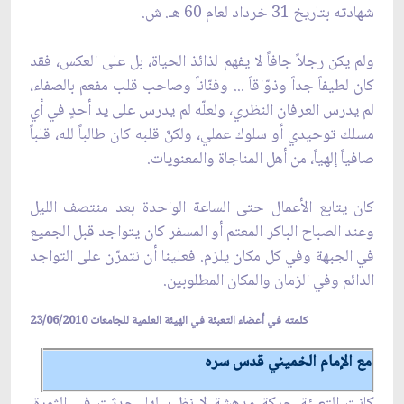
شهادته بتاريخ 31 خرداد لعام 60 هـ. ش.
ولم يكن رجلاً جافاً لا يفهم لذائذ الحياة، بل على العكس، فقد
كان لطيفاً جداً وذوّاقاً ... وفنّاناً وصاحب قلب مفعم بالصفاء،
لم يدرس العرفان النظري، ولعلّه لم يدرس على يد أحدٍ في أي
مسلك توحيدي أو سلوك عملي، ولكنّ قلبه كان طالباً لله، قلباً
صافياً إلهياً، من أهل المناجاة والمعنويات.
كان يتابع الأعمال حتى الساعة الواحدة بعد منتصف الليل
وعند الصباح الباكر المعتم أو المسفر كان يتواجد قبل الجميع
في الجبهة وفي كل مكان يلزم. فعلينا أن نتمرّن على التواجد
الدائم وفي الزمان والمكان المطلوبين.
كلمته في أعضاء التعبئة في الهيئة العلمية للجامعات 23/06/2010
مع الإمام الخميني قدس سره
كانت التعبئة حركة مدهشة لا نظير لها، حدثت في الثورة.