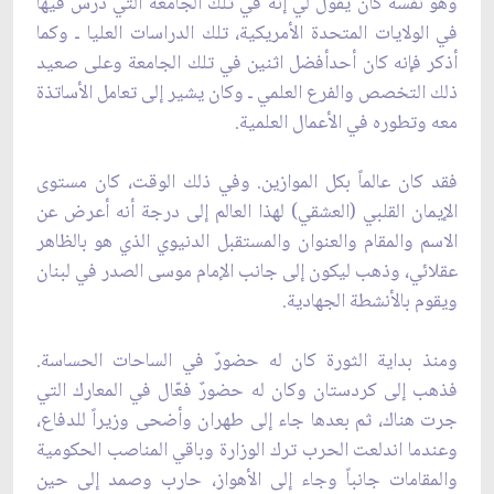
وهو نفسه كان يقول لي إنّه في تلك الجامعة التي درس فيها
في الولايات المتحدة الأمريكية، تلك الدراسات العليا ـ وكما
أذكر فإنه كان أحدأفضل اثنين في تلك الجامعة وعلى صعيد
ذلك التخصص والفرع العلمي ـ وكان يشير إلى تعامل الأساتذة
معه وتطوره في الأعمال العلمية.
فقد كان عالماً بكل الموازين. وفي ذلك الوقت، كان مستوى
الإيمان القلبي (العشقي) لهذا العالم إلى درجة أنه أعرض عن
الاسم والمقام والعنوان والمستقبل الدنيوي الذي هو بالظاهر
عقلائي، وذهب ليكون إلى جانب الإمام موسى الصدر في لبنان
ويقوم بالأنشطة الجهادية.
ومنذ بداية الثورة كان له حضورٌ في الساحات الحساسة.
فذهب إلى كردستان وكان له حضورٌ فعّال في المعارك التي
جرت هناك، ثم بعدها جاء إلى طهران وأضحى وزيراً للدفاع،
وعندما اندلعت الحرب ترك الوزارة وباقي المناصب الحكومية
والمقامات جانباً وجاء إلى الأهواز، حارب وصمد إلى حين