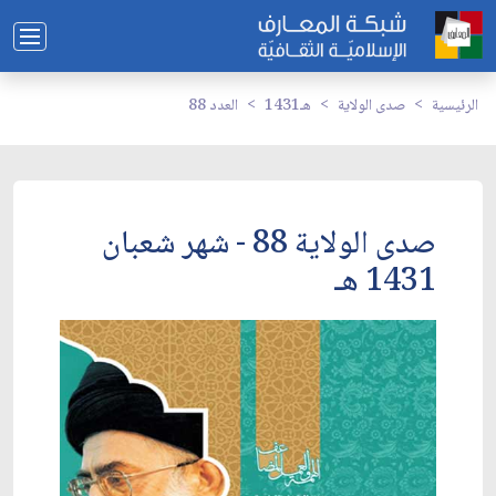
الرئيسية
صدى الولاية
1431هـ
العدد 88
صدى الولاية 88 - شهر شعبان
1431 هـ