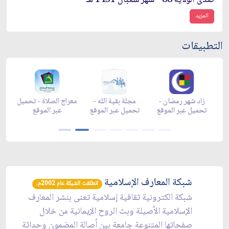
صدى الولاية 88 - شهر شعبان 1431 هـ
المزيد
التطبيقات
زاد شهر رمضان -
زاد شهر رمضان -
زاد شهر رمضان -
مجلة
appgallery
appstore
تحميل عبر الموقع
تحميل
شبكة المعارف الإسلامية
انطلقت الشبكة عام 2002م.
شبكة الكترونية ثقافية إسلامية تعنى بنشر المعارف
الإسلامية الأصيلة وبث الروح الإيمانية من خلال
صفحاتها المتنوعة جامعة بين أصالة المضمون وحداثة