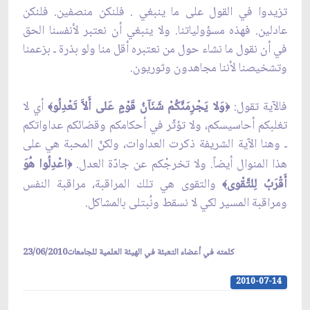
تزيدوا في القول على ما ينبغي . فلنكن منصفين. فلنكن
عادلين. فهذه مسؤولياتنا. ولا ينبغي أن نعتبر لأنفسنا الحق
في أن نقول ما نشاء حول من نعتبره أقل منا ولو بذرة ـ بزعمنا
وتشخيصنا لأننا مجاهدون وثوريون.
فالآية تقول:
وَلا يَجْرِمَنَّكُمْ شَنَآنُ قَوْمٍ عَلى‏ أَلاَّ تَعْدِلُو
أي لا
﴾
﴿
تغلبكم أحاسيسكم، ولا تؤثّر في أحكامكم وقضائكم عداواتكم
ـ وهنا الآية الشريفة ذكرت العداوات، ولكنّ المحبة هي على
هذا المنوال أيضاً. ولا تخرجْكم عن جادّة العدل.
اعْدِلُوا هُوَ
﴿
أَقْرَبُ لِلتَّقْوى‏
والتقوى هي تلك المراقبة، مراقبة النفس
﴾
ومراقبة المسير لكي لا نسقط ونُبتلى بالمشاكل.
كلمته في أعضاء التعبئة في الهيئة العلمية للجامعات23/06/2010
2010-07-14