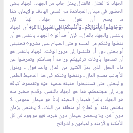
الجهاد، لا القتال. فالقتال يمثل جانبا من الجهاد. الجهاد يعني
الحضور في ميدان المجاهدة مع السعي الهادف والإيمان. هذا
ما يصح أن نقول عنه جهادا. لهذا فإنّ
وَجَاهِدُواْبِأَمْوَالِكُمْوَأَنفُسِكُمْفِيسَبِيلِاللهِ
أي الجهاد
﴾
﴿
بالنفس والجهاد بالمال... فإنّ أحد أنواع الجهاد بالنفس هو أن
تقضوا وقتكم من المساء وحتى الصباح على مشروع تحقيقي
أو بحثي دون أن تلتفتوا إلى مرور الوقت. الجهاد بالنفس هو
أن تضحوا بأوقات ترفيهكم وراحة أجسامكم وتعرضوا عن
ذاك العمل الذي يدرّ الكثير من المال والمدخول ـ وبقول
الأجانب مصنع المال ـ وتقضوا وقتكم في هذا المحيط العلمي
والبحثي حتى تستنبطوا حقيقة علمية حيّة وتقدموها كباقة
ورد إلى مجتمعكم، هذا هو الجهاد بالنفس، وقسم صغير منه
هو الجهاد بالمال.فميدان التعبئة إذناً هو ميدان عمومي، لا
يختص بفئة أو قطاع أو منطقة من البلاد، لا يختص بزمان
دون آخر، ولا ينحصر بميدان دون غيره، فهو موجود في كل
الأمكنة والأزمنة والميادين والشرائح.