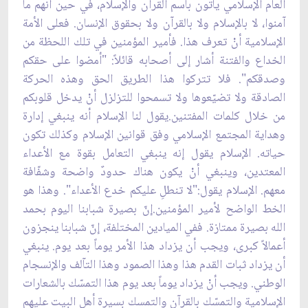
العام الإسلامي يأتون باسم القرآن والإسلام، في حين أنهم ما
آمنوا، لا بالإسلام ولا بالقرآن ولا بحقوق الإنسان. فعلى الأمة
الإسلامية أنْ تعرف هذا. فأمير المؤمنين في تلك اللحظة من
الخداع والفتنة أشار إلى أصحابه قائلاً: "أمضوا على حقكم
وصدقكم". فلا تتركوا هذا الطريق الحق وهذه الحركة
الصادقة ولا تضيّعوها ولا تسمحوا للتزلزل أنْ يدخل قلوبكم
من خلال كلمات المفتنين.يقول لنا الإسلام أنه ينبغي إدارة
وهداية المجتمع الإسلامي وفق قوانين الإسلام وكذلك تكون
حياته. الإسلام يقول إنه ينبغي التعامل بقوة مع الأعداء
المعتدين، وينبغي أنْ يكون هناك حدودٌ واضحة وشفّافة
معهم. الإسلام يقول:"لا تنطلِ عليكم خدع الأعداء". وهذا هو
الخط الواضح لأمير المؤمنين.إنّ بصيرة شبابنا اليوم بحمد
الله بصيرة ممتازة. ففي الميادين المختلفة، إنّ شبابنا ينجزون
أعمالاً كبرى، ويجب أن يزداد هذا الأمر يوماً بعد يوم. ينبغي
أن يزداد ثبات القدم هذا وهذا الصمود وهذا التآلف والإنسجام
الوطني. ويجب أنْ يزداد يوماً بعد يوم هذا التمسّك بالشعارات
الإسلامية والتمسّك بالقرآن والتمسك بسيرة أهل البيت عليهم