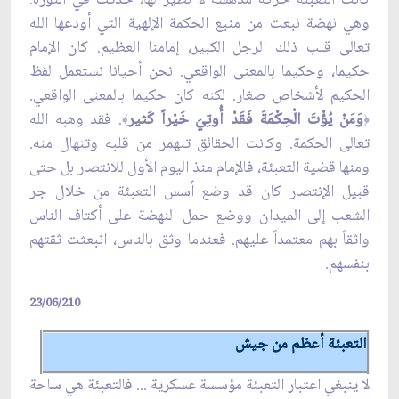
وهي نهضة نبعت من منبع الحكمة الإلهية التي أودعها الله
تعالى قلب ذلك الرجل الكبير، إمامنا العظيم. كان الإمام
حكيما، وحكيما بالمعنى الواقعي. نحن أحيانا نستعمل لفظ
الحكيم لأشخاص صغار. لكنه كان حكيما بالمعنى الواقعي.
وَمَنْ يُؤْتَ الْحِكْمَةَ فَقَدْ أُوتِيَ خَيْراً كَثير
. فقد وهبه الله
﴾
﴿
تعالى الحكمة. وكانت الحقائق تنهمر من قلبه وتنهال منه.
ومنها قضية التعبئة، فالإمام منذ اليوم الأول للانتصار بل حتى
قبيل الإنتصار كان قد وضع أسس التعبئة من خلال جر
الشعب إلى الميدان ووضع حمل النهضة على أكتاف الناس
واثقاً بهم معتمداً عليهم. فعندما وثق بالناس، انبعثت ثقتهم
بنفسهم.
23/06/210
التعبئة أعظم من جيش
لا ينبغي اعتبار التعبئة مؤسسة عسكرية ... فالتعبئة هي ساحة