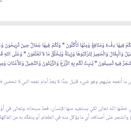
عدد
 لَكُمْ فِيهَا دِفْءٌ وَمَنَافِعُ وَمِنْهَا تَأْكُلُونَ * وَلَكُمْ فِيهَا جَمَالٌ حِينَ تُرِيحُونَ وَحِ
خَيْلَ وَالْبِغَالَ وَالْحَمِيرَ لِتَرْكَبُوهَا وَزِينَةً وَيَخْلُقُ مَا لاَ تَعْلَمُونَ * وَعَلَى اللهِ 
َجَرٌ فِيهِ تُسِيمُونَ * يُنبِتُ لَكُم بِهِ الزَّرْعَ وَالزَّيْتُونَ وَالنَّخِيلَ وَالأَعْنَابَ وَمِن كُل
ض ما أنعمه عليهم، وهو شيء قليل جدًّا لا يعدّ أمام نعمه التي لا تحصى
﴿
تي خصّها الله تعالى لكي يستفيد منها الإنسان، فعدّ سبحانه وتعالى في أو
الشجر على أصنافه، أي ما يؤكل منه في الطعام، أو يتفكّه به من الفاكهة