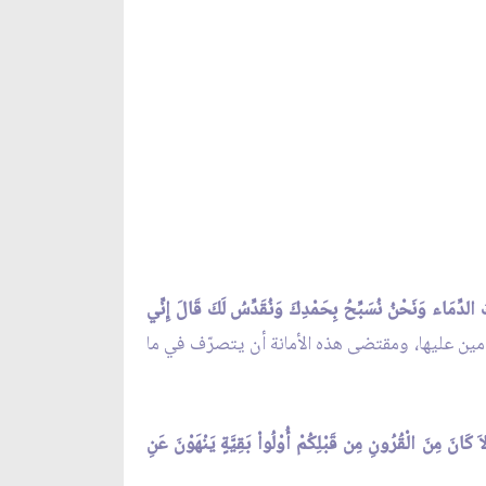
ُ الدِّمَاء وَنَحْنُ نُسَبِّحُ بِحَمْدِكَ وَنُقَدِّسُ لَكَ قَالَ إِنِّي
مين عليها، ومقتضى هذه الأمانة أن يتصرّف في ما
لاَ كَانَ مِنَ الْقُرُونِ مِن قَبْلِكُمْ أُوْلُواْ بَقِيَّةٍ يَنْهَوْنَ عَنِ