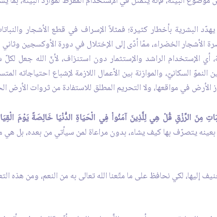
ضوع البيئة، فإنّه يتمثّل في الإستخدام المفرط لموارد البيئة، بما يشك
هدّد البشرية بأخطار كثيرة؛ فمثلاً الإسراف في قطع الأشجار والنباتا
رة الأشجار الخضراء، ممّا أدّى إلى الإختلال في دورة الأوكسجين وثاني 
 أي الإستخدام الراشد والإستثمار دون استنزاف، لأنّ الله جعل لكلّ شي‏
وبين النموّ السكانيّ، والموازنة بين الأعمال اللازمة لإشباع احتياجاته ال
 الأرض في مواقعها، ولا التحريم المطلق للاستفادة من ثروات الأرض الحيوا
ِّبَاتِ مِنَ الرِّزْقِ قُلْ هِي لِلَّذِينَ آمَنُواْ فِي الْحَيَاةِ الدُّنْيَا خَالِصَةً يَوْمَ الْقِيَا
ٍ بعينه يتصرّف بها كيف يشاء، بدون مراعاة لمن سيأتي من بعده، بل هي م
ف إليها، لكي نحافظ على ما متّعنا الله تعالى به من النعم، ومن هذه التعا