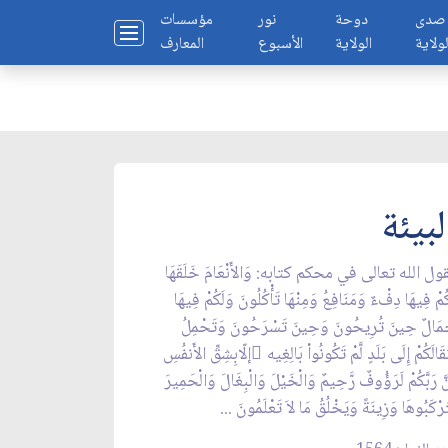
صدى
دوحة
نور
مؤسسات
لولاية
الولاية
الأسبوع
المعارف
لبيئة
ول الله تعالى في محكم كتابه: وَالأَنْعَامَ خَلَقَهَا
ُمْ فِيهَا دِفْءٌ وَمَنَافِعُ وَمِنْهَا تَأْكُلُونَ وَلَكُمْ فِيهَا
مَالٌ حِينَ تُرِيحُونَ وَحِينَ تَسْرَحُونَ وَتَحْمِلُ
ْقَالَكُمْ إِلَى بَلَدٍ لَّمْ تَكُونُواْ بَالِغِيه ِإلّابِشِقِّ الأَنفُسِ
َّ رَبَّكُمْ لَرَؤُوفٌ رَّحِيمٌ وَالْخَيْلَ وَالْبِغَالَ وَالْحَمِيرَ
َرْكَبُوهَا وَزِينَةً وَيَخْلُقُ مَا لاَ تَعْلَمُونَ ...