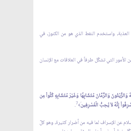
يع العذبة، واستخدم النفط الذي هو من الكنوز، في
 من الأمور التي تشكّل طرفاً في العلاقات مع الإنسان
وَالزَّيْتُونَ وَالرُّمَّانَ مُتَشَابِهًا وَغَيْرَ مُتَشَابِهٍ كُلُواْ مِن
7
ْرِفُواْ إِنَّهُ لاَ يُحِبُّ الْمُسْرِفِين
.
﴾
سلام عن الإسراف لما فيه من أضرار كثيرة، وهو كلّ