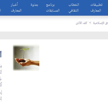
تطبيقات
الخطاب
برنامج
جذوة
أخبار
المعارف
الثقافي
المسابقات
المعارف
ا
اق الإسلامية
كف الأذى
ا
يق
لَك
جَ
أَث
إِن
لِت