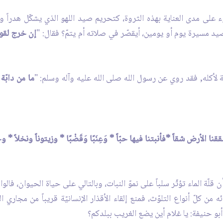
على مدى العناية بهذه الثروة، كتحريم صيد اللهو الذي يشكّل هدراً وإ
يد مسيرة يوم أو يومين، أيقصّر في صلاته أم يتمّ؟ فقال: "
إن خرج لقو
لأكله, فقد روي عن رسول الله صلى الله عليه وآله وسلم: "
ما من دابّة
شققنا الأرض شقاً *فأنبتنا فيها حبّاً * وَعِنَبًا وَقَضْبًا * وزيتوناً ونخلاً 
ن قلّة الماء تؤثّر سلباً على نموّ النبات، وبالتالي على حياة الحيوان،
ن كلّ أنواع التلوّث، فمنع إلقاء الأقذار الإنسانيّة قريباً من مجاري ال
بو حنيفة: يا غلام أين يضع الغريب ببلدكم؟