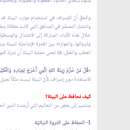
سلوك يتعدّى الحدود المعقولة والمقبولة، وبخصوص مو
والحقّ أنّ الإسراف في استخدام موارد البيئة قد ي
وانتشار التصحّر في المناطق التي كانت مغطّاة بنض
خلال هذه الآيات المباركة إلى الاعتدال والوسطيّة،
وثرواتها، والموازنة بين القدرة الإنتاجيّة للبيئة 
العطب والخلل، فلا تعني حماية البيئة أن نترك كنوز
قُلْ مَنْ حَرَّمَ زِينَةَ اللهِ الَّتِيَ أَخْرَجَ لِعِبَادِهِ وَالْطَّي
﴿
الاستفادة دون إسراف، لأنّ البيئة ليست ملكاً لجيل
كيف نحافظ على البيئة؟
سنشير إلى بعضٍ من التعاليم التي أرشدنا الدين الحني
1- الحفاظ على الثروة النباتيّة