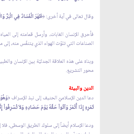
وقال تعالى في آية أخرى:
ظَهَرَ الْفَسَادُ فِي الْبَرِّ وَا
﴿
فأحرق الإنسان الغابات، وأرسل قمامته إلى المياه 
الصناعات التي تلوّث الهواء الذي يتنفّس منه، إلى م
وبناءً على هذه العلاقة الجدليّة بين الإنسان والطبيع
محور التشريع.
الدين والبيئة
دعا الدين الإسلاميّ الحنيف إلى نبذ الإسراف
وَهُوَ 
﴿
ثَمَرِهِ إِذَا أَثْمَرَ وَآتُواْ حَقَّهُ يَوْمَ حَصَادِهِ وَلاَ تُسْرِفُواْ إِن
ودعا الإسلام أيضاً إلى سلوك الطريق الوسطى، فلا إ