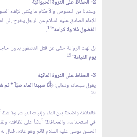
2- الحفاظ على الثروة الحيوانيّة
وعندنا من النصوص والأحكام ما يكفي لإلقاء الضوء 
الإمام الصادق عليه السلام عن الرجل يخرج إلى الص
14
الفضول فلا ولا كرامة
"
.
بل نهت الرواية حتّى عن قتل العصفور بدون حاجة 
15
يوم القيامة
"
.
3- الحفاظ على الثروة المائيّة
يقول سبحانه وتعالى:
أَنَّا صببنا الماء صبّاً * ثم 
﴿
16
.
فالعلاقة واضحة بين الماء وإنبات النبات، ولا شكّ أ
في استخدامه، والمحافظة أيضاً على نظافته ونقائه م
الحسن موسى عليه السلام قائم وهو غلام، فقال له أ