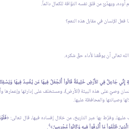
أوده، ويهدّئ من قلق نفسه التوّاقة للكمال دائماً.
ا فعل الإنسان في مقابل هذه النعم؟
له تعالى أن يوفّقنا لأداء حقّ شكره.
َئِكَةِ إِنِّي جَاعِلٌ فِي الأَرْضِ خَلِيفَةً قَالُواْ أَتَجْعَلُ فِيهَا مَن يُفْسِدُ فِيهَا وَيَسْفِك
نسان وصيّ على هذه البيئة (الأرض)، ومستخلف على إدارتها وإعمارها وأ
ا وصيانتها والمحافظة عليها.
عليها، وفرّط بها عبر التاريخ، من خلال إفساده فيها، قال تعالى:
فَلَوْ
﴿
4
 الَّذِينَ ظَلَمُواْ مَا أُتْرِفُواْ فِيهِ وَكَانُواْ مُجْرِمِينَ
.
﴾