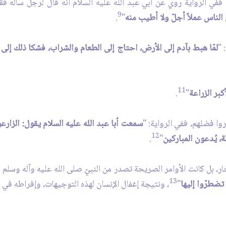
في الرواية روي عن أبي عبد اللَّه عليه السلام أنّه قال لرجل سأله فق
9
 الناس عملاً أجلّ ولا أطيب منه
"
.
 "
لمّا هبط بآدم إلى الأرض، احتاج إلى الطعام والشراب، فشكا ذلك إلى 
11
كبر الزراعة
"
.
روا فضلهم، ففي الرواية: "
سمعت أبا عبد الله عليه السلام يقول: الزارعون
12
، يُدعون المباركين
"
.
ر، بل كانت الأوامر الصريحة تصدر من النبيّ صلى الله عليه وآله وسلم لق
13
 تضطرّوا إليها
"
، ونتيجة إغفال الإنسان لهذه التوجيهات، وإفراطه في 