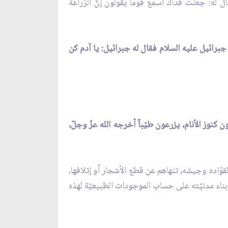
ال له: جعلت فداك أسمع قوماً يقولون إنّ الزراعة
جبرائيل عليه السلام فقال له جبرائيل: يا آدم كن
 كنوز الأنام، يزرعون طيّباً أخرجه الله عزّ وجلّ،
وّاده وجيشه، تنهاهم عن قطع الأشجار أو إتلافها،
بناء مدنيّته على حساب الموجودات الطبيعيّة لهذه