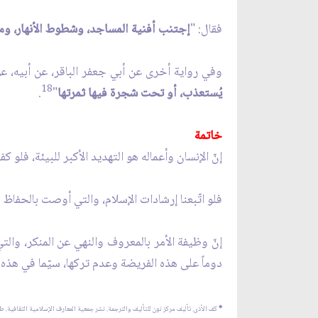
فقال: "
إجتنب أفنية المساجد، وشطوط الأنهار، ومس
وفي رواية أخرى عن أبي جعفر الباقر، عن أبيه، عن 
18
يُستعذب، أو تحت شجرة فيها ثمرتها
"
.
خاتمة
إنّ الإنسان وأعماله هو التهديد الأكبر للبيئة، فلو 
فلو اتّبعنا إرشادات الإسلام، والتي أوصت بالحفاظ عل
إنّ وظيفة الأمر بالمعروف والنهي عن المنكر، والتي 
دوماً على هذه الفريضة وعدم تركها، سيّما في هذه ا
*
كف الأذى. تأليف مركز نون للتأليف والترجمة. نشر جمعية المعارف الإسلامية الثقافية. ط: الأولى شباط 2010م- 