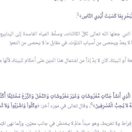
5
لْبَحْرِ بِمَا كَسَبَتْ أَيْدِي النَّاسِ
.
﴾
التي جعلها الله تعالى لكلّ الكائنات، وسلّط المياه الفاسدة إلى اليناب
ا لا يعدّ ويحصى من أسباب التلوّث، في مقابل ما لا يحصى من النعم!
ة أو البيئة، كان لا بدّ إذاً من اشتمال هذا الدين على أحكام للبيئة، لأنّها
الَّذِي أَنشَأَ جَنَّاتٍ مَّعْرُوشَاتٍ وَغَيْرَ مَعْرُوشَاتٍ وَالنَّخْلَ وَالزَّرْعَ مُخْتَلِفًا أُكُلُهُ 
6
َّهُ لاَ يُحِبُّ الْمُسْرِفِينَ
، وقال تعالى في مورد آخر:
وكُلُواْ وَاشْرَبُواْ وَلاَ تُس
﴿
﴾
فراط ولا تفريط، وهو مبدأ عامّ لا يختصّ في جانب معيّن، وإنّما نهى الإ