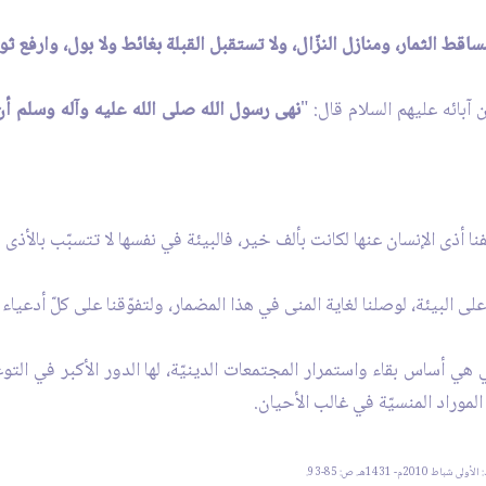
اقط الثمار، ومنازل النزّال، ولا تستقبل القبلة بغائط ولا بول، وارف
آبائه عليهم السلام قال: "
نهى رسول الله صلى الله عليه وآله وسلم أن 
كففنا أذى الإنسان عنها لكانت بألف خير، فالبيئة في نفسها لا تتسبّب بالأذى
ى البيئة، لوصلنا لغاية المنى في هذا المضمار، ولتفوّقنا على كلّ أدعياء 
هي أساس بقاء واستمرار المجتمعات الدينيّة، لها الدور الأكبر في التوعية
لموراد المنسيّة في غالب الأحيان.
1431هـ. ص: 85-93.