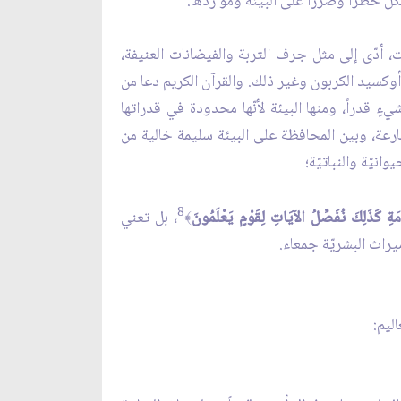
ّل خطراً وضرراً على البيئة ومواردها.
ت، أدّى إلى مثل جرف التربة والفيضانات العنيفة،
أوكسيد الكربون وغير ذلك. والقرآن الكريم دعا من
ءٍ قدراً، ومنها البيئة لأنّها محدودة في قدراتها
متسارعة، وبين المحافظة على البيئة سليمة خالية من
نيّة والنباتيّة؛
8
مَةِ كَذَلِكَ نُفَصِّلُ الآيَاتِ لِقَوْمٍ يَعْلَمُونَ
، بل تعني
﴾
يراث البشريّة جمعاء.
ليم: