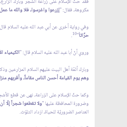
فقد حثّ الإسلام على زراعة الشجر وبارك الزارع، ف
مكروهة، فقال: "
إزرعوا واغرسوا، فلا والله ما عمل
وفي رواية أخرى عن أبي عبد الله عليه السلام قال:
10
حرَّاثا
ً"
.
وروي أنّ أبا عبد الله عليه السلام قال: "
الكيمياء الأ
وبارك أئمّة أهل البيت عليهم السلام المزارعين وذك
وهم يوم القيامة أحسن الناس مقاماً، وأقربهم منزلة
وكما حثّ الإسلام على الزراعة، نهى عن قطع الأشجا
وضرورة المحافظة عليها "
ولا تقطعوا شجراً إلّا أن
العناصر الضروريّة للحياة، ازداد التلوّث.