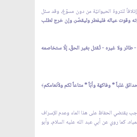
تلافاً للثروة الحيوانيّة من دون مسوّغ، وقد سئل
ته وقوت عياله فليفطر وليقصّر، وإن خرج لطلب
 - طائر ولا غيره - تُقتل بغير الحقّ، إلّا ستخاصمه
* وحدائق غلباً * وفاكهة وأبّاً * متاعاً لكم ولأنعامكم
﴾
 فالواجب يقتضي الحفاظ على هذا الماء وعدم الإسراف
مياه، كما روي عن أبي عبد الله عليه السلام، وأبو