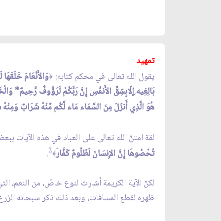
تمهيد
يقول الله تعالى في محكم كتابه:
وَالأَنْعَامَ خَلَقَهَا
﴿
بَالِغِيه ِإلّابِشِقِّ الأَنفُسِ إِنَّ رَبَّكُمْ لَرَؤُوفٌ رَّحِيمٌ* وَالْ
هُوَ الَّذِي أَنزَلَ مِنَ السَّمَاء مَاء لَّكُم مِّنْهُ شَرَابٌ وَمِنْهُ ش
لقة امتنّ الله تعالى على العباد في هذه الآيات ببع
2
تُحْصُوهَا إِنَّ الإِنسَانَ لَظَلُومٌ كَفَّار
.
﴾
لكنّ الآية الكريمة أشارت لنوع خاصّ، من النعم، ال
ظهره لقطع المسافات، وبعد ذلك ذكر سبحانه الزرع و