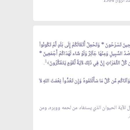
 الزوار: 1564
ينَ تَسْرَحُونَ * وَتَحْمِلُ أَثْقَالَكُمْ إِلَى بَلَدٍ لَّمْ تَكُونُواْ
قَصْدُ السَّبِيلِ وَمِنْهَا جَآئِرٌ وَلَوْ شَاء لَهَدَاكُمْ أَجْمَعِينَ *
1
ِّ الثَّمَرَاتِ إِنَّ فِي ذَلِكَ لآيَةً لِّقَوْمٍ يَتَفَكَّرُونَ
.
﴾
وَآتَاكُم مِّن كُلِّ مَا سَأَلْتُمُوهُ وَإِن تَعُدُّواْ نِعْمَتَ اللهِ لاَ
ّل الآية الحيوان الذي يستفاد من لحمه ووبره، ومن
.