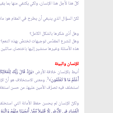
كلّ هذا لأجل هذا الإنسان، ولكي يكتفي منها بما يقيم 
لكنّ السؤال الذي ينبغي أن يطرح في المقام هو: ماذ
وهل أدّى شكرها بالشكل الكامل؟
وهل للشرع المقدّس توجيهات تختصّ بهذه النعم؟
هذه الأسئلة وغيرها سنشير إليها باختصار، سائلين ال
الإنسان والبيئة
أنيط بالإنسان خلافة الأرض
وَإِذْ قَالَ رَبُّكَ لِلْمَلا
﴿
3
أَعْلَمُ مَا لاَ تَعْلَمُون
. ومعنى الاستخلاف هو أنّ الإ
﴾
استخلف فيه تصرّف الأمين عليها، من حسن استغلاله
ولكنّ الإنسان لم يحسن حفظ الأمانة التي استخلف 
الْفَسَادِ فِي الأَرْضِ إلّا قَلِيلاً مِّمَّنْ أَنجَيْنَا مِنْهُمْ وَاتَّبَعَ