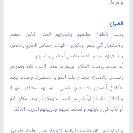
وحرمان.
الضياع
ينشد الأطفال بطبعهم وفطرتهم المكان الآمن المفعم
بالاستقرار لكي ينموا ويكبروا ، فهناك إحساس فطري بالخطر،
ولذا فإنهم يجدوا الطمأنينة في أحضان والديهم.
أما عندما يحدث الطلاق وينفرط عقد الأسرة فإنه يغمرهم
إحساس بالضياع، يجتاح تلك القلوب الصغيرة، وعندها يجد
الأطفال أنفسهم بلا معين وتملىء نفوسهم بمشاعر المهانة
والإذلال، ذلك أن أيّاً كان من الناس لا يمكن أن يحل مكان الأم
أو الأب في رعايتهم والعطف عليهم وتربيتهم التربية اللائقة.
وإنه نوع من القسوة عندما يقدم الزوجان على الطلاق وتدمير