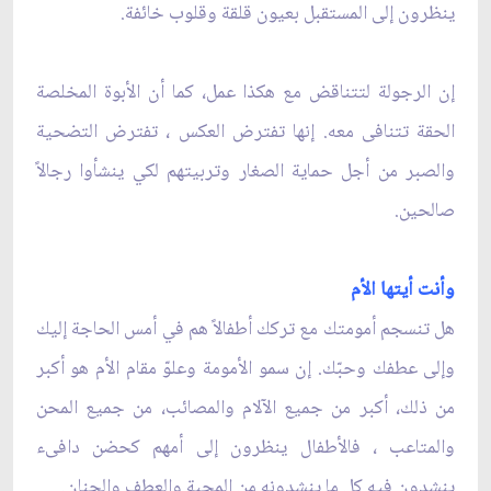
ينظرون إلى المستقبل بعيون قلقة وقلوب خائفة.
إن الرجولة لتتناقض مع هكذا عمل، كما أن الأبوة المخلصة
الحقة تتنافى معه. إنها تفترض العكس ، تفترض التضحية
والصبر من أجل حماية الصغار وتربيتهم لكي ينشأوا رجالاً
صالحين.
وأنت أيتها الأم
هل تنسجم أمومتك مع تركك أطفالاً هم في أمس الحاجة إليك
وإلى عطفك وحبّك. إن سمو الأمومة وعلوّ مقام الأم هو أكبر
من ذلك، أكبر من جميع الآلام والمصائب، من جميع المحن
والمتاعب ، فالأطفال ينظرون إلى أمهم كحضن دافىء
ينشدون فيه كل ما ينشدونه من المحبة والعطف والحنان.