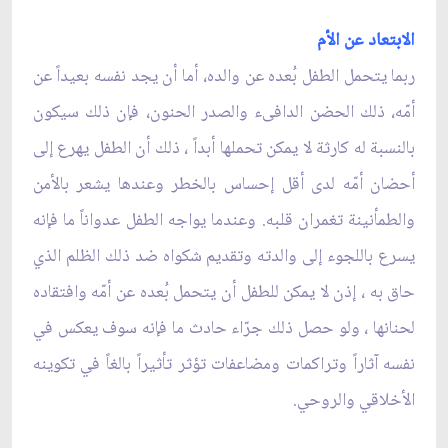
الابتعاد عن الأم
ربما يتحمل الطفل بُعده عن والده، أما أن يجد نفسه بعيداً عن
أمّه، ذلك الحضن الدافىء والصدر الحنون، فإن ذلك سيكون
بالنسبة له كارثة لا يمكن تحملها أبداً ، ذلك أن الطفل يهرع إلى
أحضان أمّه لدى أقل إحساس بالخطر وعندها يشعر بالأمن
والطمأنينة تغمران قلبه. وعندما يواجه الطفل عدواناً ما فإنه
يسرع باللجوء إلى والدته وتقديم شكواه ضد ذلك الظلم الذي
حاق به ، إذن لا يمكن للطفل أن يتحمل بُعده عن أمّه وافتقاده
لحنانها ، ولو حصل ذلك جرّاء حادث ما فإنه سوف يعكس في
نفسه آثاراً وتراكمات ومضاعفات تؤثر تأثيراً بالغاً في تكوينه
الأخلاقي والروحي.