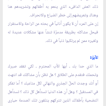
ذلك العش الدافىء الذي ينعم به أطفالهم وتشريدهم هنا
وهناك وتعريضهم إلى خطر الضياع والانحراف.
إن على المرء أن لا يكون أنانياً في بحثه عن الراحة والاستقرار
فيحل مشاكله بطريقة مدمرّة تنشأ عنها مشكلات عديدة له
ولغيره ممن لم يرتكبوا ذنباً في ذلك.
الأبوّة
ما الذي حدا بك ـ أيها الأب المحترم ـ لكي تفقد صبرك
وتحملك فتقدم على الطلاق ؟ هل تظن بأن مشاكلك قد انتهت
أو أنك وجدت الحلّ الجذري والنهائي لكل متاعبك ؟ أما تفكر
في المستقبل ؟ وهل أن هذه الدنيا تستأهل كل ذلك ؟ تستأهل
التضحية بأطفالك الذين تتركهم يتلقون تلك الصدمة حيارى