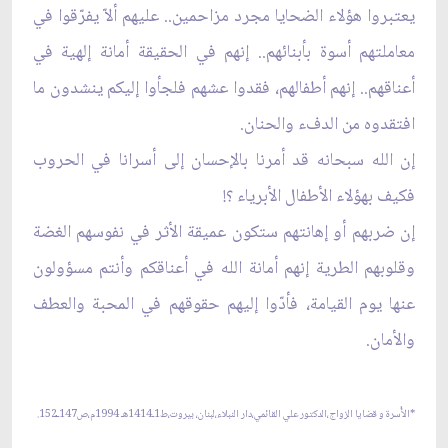
يعتبروا هؤلاء الضحايا مجرد مزاحمين.. عليهم ألاّ يفرّقوا في
معاملتهم أسوة بأبنائهم.. إنهم في الحقيقة أمانة إلهية في
أعناقهم.. إنهم أطفالهم، فقدوا عشهم فلجأوا إليكم ينشدون ما
افتقدوه من الدفء والحنان.
إن الله سبحانه قد أمرنا بالإحسان إلى أسرانا في الحروب
فكيف بهؤلاء الأطفال الأبرياء ؟!
إن ضربهم أو إهانتهم ستكون عميقة الأثر في نفوسهم الغضة
وقلوبهم الطرية إنهم أمانة الله في أعناقكم وأنتم مسؤولون
عنها يوم القيامة، فأدّوا إليهم حقوقهم في المحبة والعطف
والأمان.
*الأُسرة و قضايا الزواج،الدكتور علي القائمي،دار النبلاء،لبنان، بيروت،ط1ـ1414هـ 1994م،ص147ـ152.