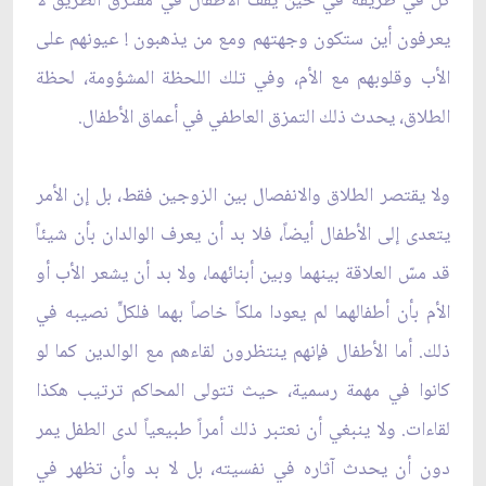
كلّ في طريقه في حين يقف الأطفال في مفترق الطريق لا
يعرفون أين ستكون وجهتهم ومع من يذهبون ! عيونهم على
الأب وقلوبهم مع الأم، وفي تلك اللحظة المشؤومة، لحظة
الطلاق، يحدث ذلك التمزق العاطفي في أعماق الأطفال.
ولا يقتصر الطلاق والانفصال بين الزوجين فقط، بل إن الأمر
يتعدى إلى الأطفال أيضاً، فلا بد أن يعرف الوالدان بأن شيئاً
قد مسّ العلاقة بينهما وبين أبنائهما، ولا بد أن يشعر الأب أو
الأم بأن أطفالهما لم يعودا ملكاً خاصاً بهما فلكلٍّ نصيبه في
ذلك. أما الأطفال فإنهم ينتظرون لقاءهم مع الوالدين كما لو
كانوا في مهمة رسمية، حيث تتولى المحاكم ترتيب هكذا
لقاءات. ولا ينبغي أن نعتبر ذلك أمراً طبيعياً لدى الطفل يمر
دون أن يحدث آثاره في نفسيته، بل لا بد وأن تظهر في