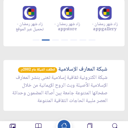
زاد شهر رمضان -
زاد شهر رمضان -
زاد شهر رمضان -
م
appgallery
appstore
تحميل عبر الموقع
تح
شبكة المعارف الإسلامية
انطلقت الشبكة عام 2002م.
شبكة الكترونية ثقافية إسلامية تعنى بنشر المعارف
الإسلامية الأصيلة وبث الروح الإيمانية من خلال
صفحاتها المتنوعة جامعة بين أصالة المضمون وحداثة
العصر ملبية الحاجات الثقافية المتنوعة