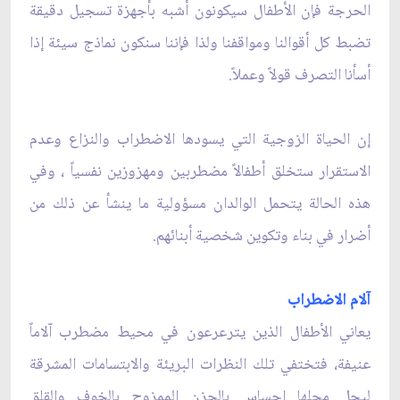
الحرجة فإن الأطفال سيكونون أشبه بأجهزة تسجيل دقيقة
تضبط كل أقوالنا ومواقفنا ولذا فإننا سنكون نماذج سيئة إذا
أسأنا التصرف قولاً وعملاً.
إن الحياة الزوجية التي يسودها الاضطراب والنزاع وعدم
الاستقرار ستخلق أطفالاً مضطربين ومهزوزين نفسياً ، وفي
هذه الحالة يتحمل الوالدان مسؤولية ما ينشأ عن ذلك من
أضرار في بناء وتكوين شخصية أبنائهم.
آلام الاضطراب
يعاني الأطفال الذين يترعرعون في محيط مضطرب آلاماً
عنيفة، فتختفي تلك النظرات البريئة والابتسامات المشرقة
ليحل محلها إحساس بالحزن الممزوج بالخوف والقلق