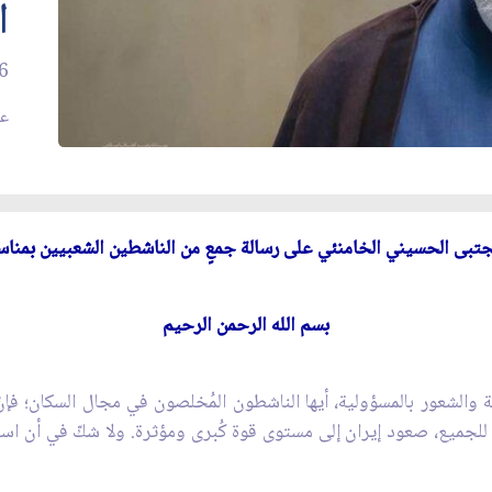
ا
6
عد
د مجتبى الحسيني الخامنئي على رسالة جمعٍ من الناشطين الشعبيين
بمناس
بسم الله الرحمن الرحيم
 والشعور بالمسؤولية، أيها الناشطون المُخلصون في مجال السكان؛ فإنّ 
ت للجميع، صعود إيران إلى مستوى قوة كُبرى ومؤثرة. ولا شكّ في أن ا