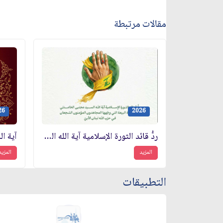
مقالات مرتبطة
26
2026
ردُّ قائد الثورة الإسلامية آية الله السيد مجتبى الخامنئي (دام ظله) على رسالة البيعة التي وجّهها المجاهدون المؤمنون الشجعان في حزب الله لبنان الأبيّ
المزيد
المزيد
التطبيقات