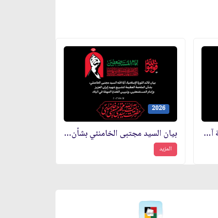
2026
رسالة شُكر قائد الثورة الإسلامية آية الله السيد مجتبى الخامنئي إلى شعب العراق الكريم والمحبّ بشأن تشييع إمام المستضعفين
بيان السيد مجتبى الخامنئي بشأن الملحمة العظيمة لتشييع شهيد إيران العزيز وإمام المستضعفين، وتبيين القضايا المهمّة في البلاد
المزيد