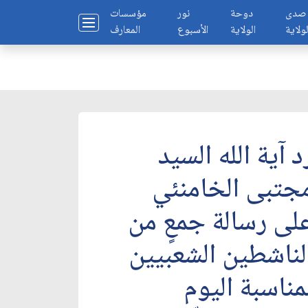
صدى
دوحة
نور
مؤسسات
لولاية
الولاية
الأسبوع
المعارف
د آية الله السيد
جتبى الخامنئي
لى رسالة جمعٍ من
لناشطين الشعبيين
مناسبة اليوم