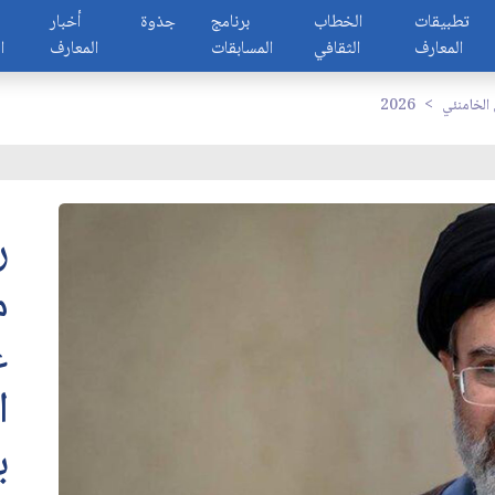
تطبيقات
الخطاب
برنامج
جذوة
أخبار
المعارف
الثقافي
المسابقات
المعارف
ا
الخامنئي
2026
ر
م
ع
ا
ب