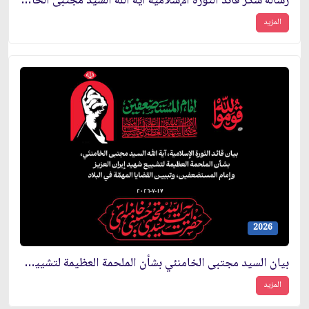
رسالة شُكر قائد الثورة الإسلامية آية الله السيد مجتبى الخامنئي إلى شعب العراق الكريم والمحبّ بشأن تشييع إمام المستضعفين
المزيد
2026
بيان السيد مجتبى الخامنئي بشأن الملحمة العظيمة لتشييع شهيد إيران العزيز وإمام المستضعفين، وتبيين القضايا المهمّة في البلاد
المزيد