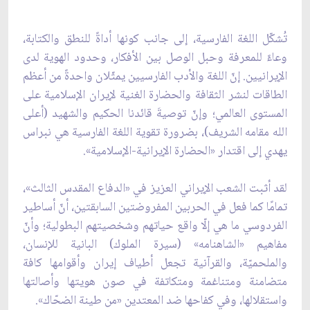
تُشكّل اللغة الفارسية، إلى جانب كونها أداةً للنطق والكتابة،
وعاءً للمعرفة وحبل الوصل بين الأفكار، وحدود الهوية لدى
الإيرانيين. إنّ اللغة والأدب الفارسيين يمثّلان واحدةً من أعظم
الطاقات لنشر الثقافة والحضارة الغنية لإيران الإسلامية على
المستوى العالمي؛ وإنّ توصيةَ قائدنا الحكيم والشهيد (أعلى
الله مقامه الشريف)، بضرورة تقوية اللغة الفارسية هي نبراس
يهدي إلى اقتدار «الحضارة الإيرانية-الإسلامية».
لقد أثبت الشعب الإيراني العزيز في «الدفاع المقدس الثالث»،
تمامًا كما فعل في الحربين المفروضتين السابقتين، أنّ أساطير
الفردوسي ما هي إلّا واقع حياتهم وشخصيتهم البطولية؛ وأنّ
مفاهيم «الشاهنامه» (سيرة الملوك) البانية للإنسان،
والملحميّة، والقرآنية تجعل أطياف إيران وأقوامها كافة
متضامنة ومتناغمة ومتكاتفة في صون هويتها وأصالتها
واستقلالها، وفي كفاحها ضد المعتدين «من طينة الضحّاك».