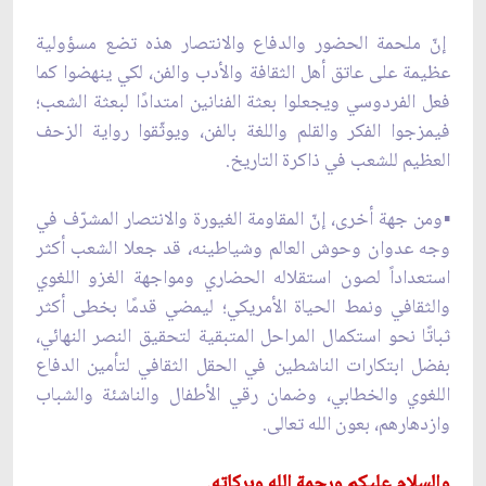
إنّ ملحمة الحضور والدفاع والانتصار هذه تضع مسؤولية
عظيمة على عاتق أهل الثقافة والأدب والفن، لكي ينهضوا كما
فعل الفردوسي ويجعلوا بعثة الفنانين امتدادًا لبعثة الشعب؛
فيمزجوا الفكر والقلم واللغة بالفن، ويوثّقوا رواية الزحف
العظيم للشعب في ذاكرة التاريخ.
▪️ومن جهة أخرى، إنّ المقاومة الغيورة والانتصار المشرّف في
وجه عدوان وحوش العالم وشياطينه، قد جعلا الشعب أكثر
استعداداً لصون استقلاله الحضاري ومواجهة الغزو اللغوي
والثقافي ونمط الحياة الأمريكي؛ ليمضي قدمًا بخطى أكثر
ثباتًا نحو استكمال المراحل المتبقية لتحقيق النصر النهائي،
بفضل ابتكارات الناشطين في الحقل الثقافي لتأمين الدفاع
اللغوي والخطابي، وضمان رقي الأطفال والناشئة والشباب
وازدهارهم، بعون الله تعالى.
والسلام عليكم ورحمة الله وبركاته.