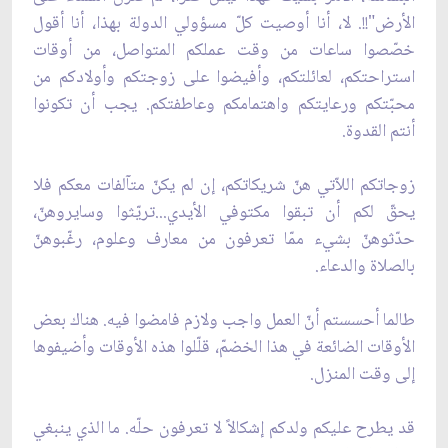
الأرض"!!. لا، أنا أوصيت كلّ مسؤولي الدولة بهذا، أنا أقول
خصّصوا ساعات من وقت عملكم المتواصل، من أوقات
استراحتكم، لعائلتكم، وأفيضوا على زوجتكم وأولادكم من
محبّتكم ورعايتكم واهتمامكم وعاطفتكم. يجب أن تكونوا
أنتم القدوة.
زوجاتكم اللاّتي هنّ شريكاتكم، إن لم يكنّ متآلفات معكم فلا
يحقّ لكم أن تبقوا مكتوفي الأيدي...تريّثوا وسايروهنّ،
حدّثوهنّ بشيء ممّا تعرفون من معارف وعلوم، رغّبوهنّ
بالصلاة والدعاء.
طالما أحسستم أنّ العمل واجب ولازم فامضوا فيه. هناك بعض
الأوقات الضائعة في هذا الخضمّ، قلّلوا هذه الأوقات وأضيفوها
إلى وقت المنزل.
قد يطرح عليكم ولدكم إشكالاً لا تعرفون حلّه. ما الذي ينبغي