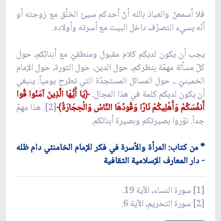
فلا أسمعنّ والعياذ بالله أنّ أحدكم سيئ الخلُق مع زوجته أو
أنّه يسيء التصرّف داخل البيت مع أسرته وأولاده.
يجب أن يكون لديكم كلام مقبول ومنطقيّ مع أبنائكم، حول
كلّ مسألة مهمّة بنظركم، حول الدين، حول الثورة، حول الإمام
الخمينيّ..، حول المسائل المستجدّة التي تطرح يومياً. ينبغي
أن يكون لديكم كلمة في هذا المجال.
﴿يَا أَيُّهَا الَّذِينَ آمَنُوا قُوا
أَنفُسَكُمْ وَأَهْلِيكُمْ نَارًا وَقُودُهَا النَّاسُ وَالْحِجَارَةُ﴾
[2]. هذا مهمّ
جداً. نوّروا بصيرتكم وبصيرة أبنائكم.
* من كتاب: المرأة والأسرة في فكر الإمام الخامنئي دام ظله
- دار المعارف الإسلامية الثقافية
[1] سورة النساء، الآية 19.
[2] سورة التحريم، الآية 6.