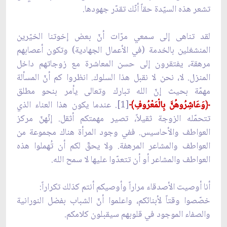
تشعر هذه السيّدة حقاً أنّك تقدّر جهودها.
لقد تناهى إلى سمعي مرّات أنّ بعض إخوتنا الخيّرين
المنشغلين بالخدمة (في الأعمال الجهادية) وتكون أعصابهم
مرهقة، يفتقرون إلى حسن المعاشرة مع زوجاتهم داخل
المنزل. لا، نحن لا نقبل هذا السلوك. انظروا كم أنّ المسألة
مهمّة بحيث إنّ الله تبارك وتعالى يأمر بنحو مطلق
﴿وَعَاشِرُوهُنَّ بِالْمَعْرُوفِ﴾
[1]. عندما يكون هذا العناء الذي
تتحمّله الزوجة ثقيلاً، تصير مهمتكم أثقل. إنّهنّ مركز
العواطف والأحاسيس. ففي وجود المرأة هناك مجموعة من
العواطف والمشاعر المرهفة. ولا يحقّ لكم أن تُهملوا هذه
العواطف والمشاعر أو أن تتعدّوا عليها لا سمح الله.
أنا أوصيت الأصدقاء مراراً وأوصيكم أنتم كذلك تكراراً:
خصّصوا وقتاً لأبنائكم، واعلموا أنّ الشباب بفضل النورانية
والصفاء الموجود في قلوبهم سيقبلون كلامكم.