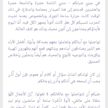
في سِنِيّ شبابكم - سنيّ الثامنة عشرة والتاسعة عشرة
والعشرين. قدمتم إلى هذا الميدان بحماسة واندفاع. في ذلك
الوقت كانت حرارة ساحة الثورة، وبالخصوص بعدما نشبت
الحرب، تنسيكم كل همّ. كانت أتوناً يصهر الكل فيه. أمّا اليوم
فأبناؤكم يحتاجون إلى أتون محبة، وذلك هو كنف العائلة.
تواصلوا مع أبنائكم وتعاملوا معهم بصداقة وأبوّة. أفضل الآباء
هم الذين يصادقون أبناءهم وبناتهم، فمع أنهم يظهرون الهيبة
والإرشاد والتوجيه الأبويّ والمحبة، هم أيضاً يتحلّون بإخلاص
الصديق.
إن كان لولدكم الشابّ سؤال أو كلام أو هموم، فإن أول أُذُن
يجب أن تسمعه هي أذنكم وأذن زوجاتكم.
عليكم أن تتواصلوا مع عائلاتكم. لا تقولوا: "إنّ الأعمال كلّها
ملقاة على عاتقي، (أو) تأخّرنا ساعة أو ساعتين، ولم نبدِ
البشاشة، الأمر بسيط فهذا ليس كفراً، لم تنزل السماء على