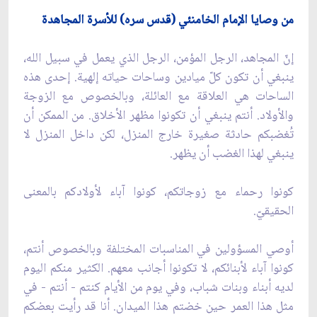
من وصايا الإمام الخامنئي (قدس سره) للأسرة المجاهدة
إنّ المجاهد، الرجل المؤمن، الرجل الذي يعمل في سبيل الله،
ينبغي أن تكون كلّ ميادين وساحات حياته إلهية. إحدى هذه
الساحات هي العلاقة مع العائلة، وبالخصوص مع الزوجة
والأولاد. أنتم ينبغي أن تكونوا مظهر الأخلاق. من الممكن أن
تُغضبكم حادثة صغيرة خارج المنزل، لكن داخل المنزل لا
ينبغي لهذا الغضب أن يظهر.
كونوا رحماء مع زوجاتكم، كونوا آباء لأولادكم بالمعنى
الحقيقيّ.
أوصي المسؤولين في المناسبات المختلفة وبالخصوص أنتم،
كونوا آباء لأبنائكم، لا تكونوا أجانب معهم. الكثير منكم اليوم
لديه أبناء وبنات شباب، وفي يوم من الأيام كنتم - أنتم - في
مثل هذا العمر حين خضتم هذا الميدان. أنا قد رأيت بعضكم