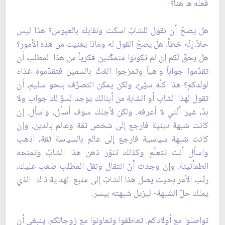
فعله ها هنا؟
هل يصحّ أن نقول للشابّ اسكت ونقابله بالعبوس؟ هذا ليس
حلاً. إنّه خطأ. هل يصحّ القول له وماذا يعنيك من هذه الأمور؟
هل يحقّ لكم إن لم تكونوا متمكّنين فكرياً من هذا المطلب أن
تقدّموا جواباً واهياً وتمزجوا الغثّ بالسمين فتقدّموه غذاء
لولدكم؟ هذا كلّه سيّئ، ولكن يمكن التصرّف بنحو سليم، أن
تقول لهذا الشاب أو الشابة من أبنائك يوجد لسؤالك جواب ولا
بدّ، غير أنّني لا أعرفه. ولكن لأجلك سوف أسأل، واسأل. إن
كانت شبهة دينية فارجع إلى شخص ثقة وعالم بالدين، وإن
كانت شبهة سياسية فارجع إلى عالم بالسياسة ثقة، اذهب
واسأل أنت تتعلّم وكذلك تنوّر ذهن هذا الشابّ وتمنحه
الطمأنينة. وإن وجدت أنّ انتقال ونقل المطلب صعب عليك،
رتّب الأمر بحيث يصل هذا الشابّ إلى منبع الهداية ذاك- الذي
يملك حلّ الشبهة- ليزيل شبهته بيسر.
تواصلوا مع أولادكم. تعاطفوا وتعاونوا مع زوجاتكم. ينبغي أن